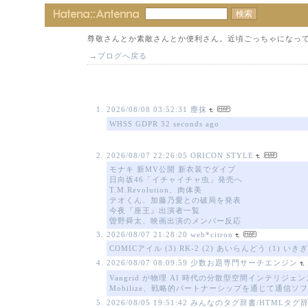
尊敬さんとか素敵さんとか便利さん。近頃ごっちゃになっ
→ブログへ戻る
2026/08/08 03:52:31
塵抹
WHSS GDPR 32 seconds ago
2026/08/07 22:26:05
ORICON STYLE
モナキ 新MV公開 新衣装でダイブ
日向坂46「イチャイチャ虫」発売へ
T.M.Revolution、肉体美
テオくん、加藤乃愛との破局を発表
今夜『座王』出演者一覧
曽野舜太、映画出演のメンバー反応
2026/08/07 21:28:20
web*citron
COMICアイル (3) RK-2 (2) あいらんどう (1)
2026/08/07 08:09:59
少数お題専門サーチエンジン
Vangrid が物理 AI 時代の分散型空間インテリジ
Mobilize、戦略的パートナーシップを通じて通信
2026/08/05 19:51:42
みんなのタグ辞書/HTMLタグ