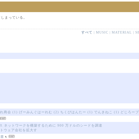
てしまっている。
すべて
|
MUSIC
|
MATERIAL
|
S
 いきぎれ商会 (1) げーみんぐはーれむ (2) ちくびはんたー (1) でんきねこ (1) どじろ
ェンス ネットワークを構築するために 900 万ドルのシードを調達
ソフトウェア会社を拡大す
辞書