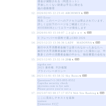
借金が減額される（利息カット）
手放したくない財産は手元に残せる
他の債務整理
2026/02/05 22:23:41
ARCHIMIX
403 Error
現在、このページへのアクセスは禁止されています。
詳しくは以下のページをご確認ください。
403ERRORというエラーが発生します
2026/01/03 15:10:07
ことばｃａｎ
© フレーバーや原料で選ぶCBD 2026
2025/12/23 13:36:36
LADY MADONNA
銀行や大手消費者金融では借りれなかったあなたへ
銀行や大手消費者金融で借りれなかった場合には、中
数多くの中小消費者金融の中から、独自審査の会社を
2025/12/05 23:32:16
詩極
sigoku.net
2025 著作権. 不許複製
プライバシーポリシー
2025/11/01 03:58:32
Sky Ruins
Questions?+1-303-893-0552
Captcha security check
skyruins.com is for sale
Please prove you're not a
2025/07/03 08:17:17
0574 Web Site Ranking
ここに見出しテキストを追加
testtest
Elementor #157