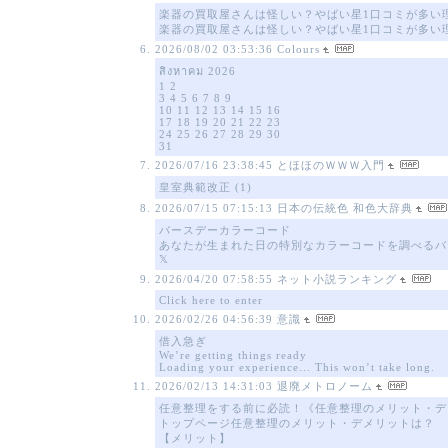
楽器の買取屋さんは怪しい？やばい星1口コミが多い
楽器の買取屋さんは怪しい？やばい星1口コミが多い
2026/08/02 03:53:36
Colours
สิงหาคม 2026
1 2
3 4 5 6 7 8 9
10 11 12 13 14 15 16
17 18 19 20 21 22 23
24 25 26 27 28 29 30
31
2026/07/16 23:38:45
とほほのＷＷＷ入門
皇室典範改正 (1)
2026/07/15 07:15:13
日本の伝統色 和色大辞典
バースデーカラーコード
あなたが生まれた日の特別なカラーコードを調べるバ
𝕏
2026/04/20 07:58:55
ネット小説ランキング
Click here to enter
2026/02/26 04:56:39
意識
借入急ぎ
We’re getting things ready
Loading your experience… This won’t take long.
2026/02/13 14:31:03
退廃メトロノーム
任意整理をする前に必読！《任意整理のメリット・デ
トップページ任意整理のメリット・デメリットは？
【メリット】