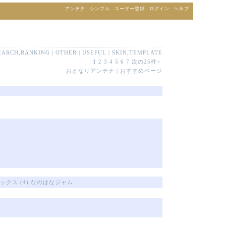
アンテナ
シンプル
ユーザー登録
ログイン
ヘルプ
EARCH,RANKING
|
OTHER
|
USEFUL
|
SKIN,TEMPLATE
1
2
3
4
5
6
7
次の25件>
おとなりアンテナ
|
おすすめページ
ーブックス (4) なのはなジャム