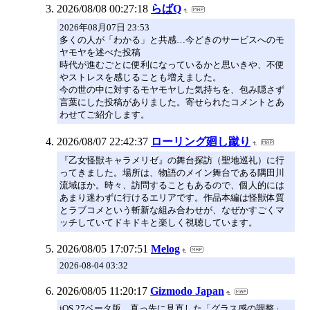
2026/08/08 00:27:18
らばQ
2026年08月07日 23:53
多くの人が「わかる」と共感…今どきのサービスへのモ
ヤモヤを述べた投稿
時代が進むごとに便利になっているかと思いきや、不便
やストレスを感じることも増えました。
今の世の中に対するモヤモヤした気持ちを、包み隠さず
言葉にした投稿がありました。寄せられたコメントとあ
わせてご紹介します。
2026/08/07 22:42:37
ローリング廻し蹴り
『乙女怪獣キャラメリゼ』の舞台探訪（聖地巡礼）に行
ってきました。場所は、物語のメイン舞台である隅田川
流域ほか。時々、訪問することもあるので、個人的には
あまり迷わずに行けるエリアです。作品本編は怪獣体質
とラブコメという斬新な組み合わせが、なぜかすごくマ
ッチしていてドキドキと楽しく視聴しています。
2026/08/05 17:07:51
Melog
2026-08-04 03:32
2026/08/05 11:20:17
Gizmodo Japan
iOS 27ベータ版、真っ先に見直した「グラス感の調整」