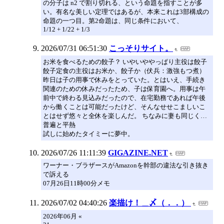
の分子は n2 で割り切れる、という命題を指すことが多
い。有名な美しい定理ではあるが、本来これは3部構成の
命題の一つ目。第2命題は、同じ条件において、
1/12 + 1/22 + 1/3
2026/07/31 06:51:30
こっそりサイト。
お米を食べるための餃子？ いやいややっぱり主役は餃子
餃子定食の主役はお米か、餃子か（伏兵：激強もつ煮）
昨日は子の用事で休みをとっていた。とはいえ、手続き
関連のための休みだったため、子は保育園へ。用事は午
前中で終わる見込みだったので、在宅勤務であれば午後
から働くことは可能だったけど、そんなせせこましいこ
とはせず悠々と全休を楽しんだ。 ちなみに妻も同じく…
普遍と平熱
試しに始めたタイミーに夢中。
2026/07/26 11:11:39
GIGAZINE.NET
ワーナー・ブラザースがAmazonを幹部の違法な引き抜き
で訴える
07月26日11時00分メモ
2026/07/02 04:40:26
楽描け！＿〆（．．）
2026年06月 «