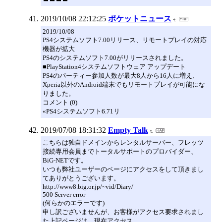
2019/10/08 22:12:25
ポケットニュース
2019/10/08
PS4システムソフト7.00リリース、リモートプレイの対応
機器が拡大
PS4のシステムソフト7.00がリリースされました。
■PlayStation4システムソフトウェア アップデート
PS4のパーティー参加人数が最大8人から16人に増え、
Xperia以外のAndroid端末でもリモートプレイが可能にな
りました。
コメント (0)
«PS4システムソフト6.71リ
2019/07/08 18:31:32
Empty Talk
こちらは独自ドメインからレンタルサーバー、フレッツ
接続専用会員までトータルサポートのプロバイダー、
BiG-NETです。
いつも弊社ユーザーのページにアクセスをして頂きまし
てありがとうございます。
http://www8.big.or.jp/~vid/Diary/
500 Server error
(何らかのエラーです)
申し訳ございませんが、お客様がアクセス要求されまし
た上記ページは、現在アクセス