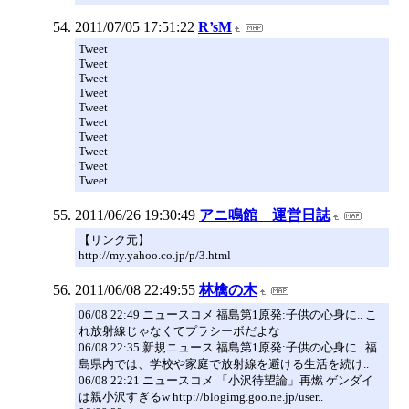
2011/07/05 17:51:22
R’sM
Tweet
Tweet
Tweet
Tweet
Tweet
Tweet
Tweet
Tweet
Tweet
Tweet
2011/06/26 19:30:49
アニ鳴館 運営日誌
【リンク元】
http://my.yahoo.co.jp/p/3.html
2011/06/08 22:49:55
林檎の木
06/08 22:49 ニュースコメ 福島第1原発:子供の心身に.. こ
れ放射線じゃなくてプラシーボだよな
06/08 22:35 新規ニュース 福島第1原発:子供の心身に.. 福
島県内では、学校や家庭で放射線を避ける生活を続け..
06/08 22:21 ニュースコメ 「小沢待望論」再燃 ゲンダイ
は親小沢すぎるw http://blogimg.goo.ne.jp/user..