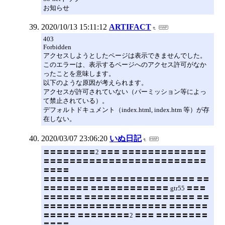
お知らせ
2020/10/13 15:11:12
ARTIFACT
403
Forbidden
アクセスしようとしたページは表示できませんでした。
このエラーは、表示するページへのアクセス許可がなか
ったことを意味します。
以下のような原因が考えられます。
アクセスが許可されていない（パーミッション等によっ
て禁止されている）。
デフォルトドキュメント（index.html, index.htm 等）が存
在しない。
2020/03/07 23:06:20
いぬ日記
〓〓〓〓〓〓〓〓2 〓〓〓 〓〓〓〓〓〓〓〓〓〓〓〓〓
〓〓〓〓〓〓〓〓〓〓〓〓〓〓〓〓〓〓〓〓〓〓〓〓〓
〓〓〓〓
〓〓〓〓〓〓〓〓〓〓 〓〓〓〓〓〓〓〓〓〓〓〓〓 〓〓
〓〓〓〓〓〓〓 〓〓〓〓〓〓〓〓〓〓〓〓 gtr55 〓〓〓
〓〓〓〓〓〓 〓〓〓〓〓〓〓〓〓〓〓〓〓〓〓〓〓 〓〓
〓〓〓〓〓〓〓〓〓〓〓〓〓〓〓〓〓〓〓 〓〓〓〓〓〓
〓〓〓〓〓 〓〓〓〓〓〓〓〓2 〓〓〓 〓〓〓〓〓〓〓〓
〓〓〓〓