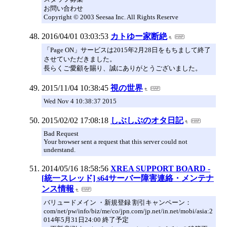
お問い合わせ
Copyright © 2003 Seesaa Inc. All Rights Reserve
2016/04/01 03:03:53
カトゆー家断絶
「Page ON」サービスは2015年2月28日をもちまして終了
させていただきました。
長らくご愛顧を賜り、誠にありがとうございました。
2015/11/04 10:38:45
視の世界
Wed Nov 4 10:38:37 2015
2015/02/02 17:08:18
しぶしぶのオタ日記
Bad Request
Your browser sent a request that this server could not
understand.
2014/05/16 18:58:56
XREA SUPPORT BOARD -
[統一スレッド] s64サーバー障害連絡・メンテナ
ンス情報
バリュードメイン ・新規登録 割引キャンペーン：
com/net/pw/info/biz/me/co/jpn.com/jp.net/in.net/mobi/asia:2
014年5月31日24:00 終了予定