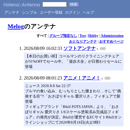
アンテナ
シンプル
ユーザー登録
ログイン
ヘルプ
Melog
のアンテナ
すべて
|
グループ指定なし
|
Text
|
Hobby
|
Administration
おとなりアンテナ
|
おすすめページ
2026/08/09 16:02:33
ソフトアンテナ
【本日のお買い得】コールマンのリクライニングチェア
が31%OFFでセール中。「遊歩大全」が日替わりセールに
登場
2026/08/09 08:01:23
アニメ！アニメ！
ニュース 2026.8.8 Sat 22:37
ブルマの食い込み、むっちりとした腰まわり…そして“挑
発する目”!!「おさぼりギャル 愛沢りさ」フィギュアで新
登場
フィギュアブランド「Bfull FOTS JAPAN」より、「おさ
ぼりギャル 愛沢りさ 1/6スケール塗装済み完成品フィギ
ュア」の発売が決定。Bfullが運営するECサイトBfullオン
ラインショップにて2026年8月18日(火)23時5