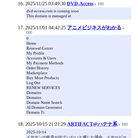
2025/11/25 03:49:30
DVD-Access
dvd-access.com is coming soon
This domain is managed at
2025/11/01 04:42:25
アニメビジネスがわかる
0
Home
Renewal Center
My Profile
Accounts & Users
My Payment Methods
Order History
Marketplace
Buy More Products
Log Out
RENEW SERVICES
Domains
Domains
Domain Name Search
AI Domain Generator
Domain Tr
2025/10/15 21:21:29
ARTIFACT@ハテナ系
2025-10-14
イヤホンの低音が出ていないと感じた場合、イヤーピー