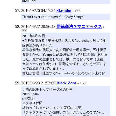
06/08 22:
2010/08/26 04:17:24
Slashdot
”It ain’t over until it’s over.”-- Casey Stengel
2010/06/27 20:56:48
悪徳商法？マニアックス
2010年6月27日
■自称霊能力者「星推水精」氏よりYourpediaに対して削
除要請がありました
星推水精氏の代理人である阿部信一郎弁護士、五味優子
弁護士から、Yourpediaの記事に対して削除要請がありま
した。先方の主張としては、以下のとおりです（現在、
当該ページは何者かの「削除を命ずる」という一言によ
って白紙化されています）。
貴殿が管理・運営するYourpedia の下記のサイト上にお
2010/03/23 21:53:00
Black Zone
←前の記事トップページ次の記事→
2006/07/04
(火曜日)
アグネス仮面
終わってしまった！ すごく突然に！(笑)
メチャクチャぶりが面白いコミックだったのですが…。