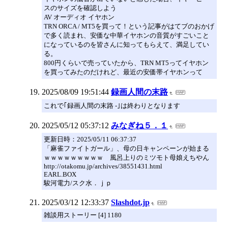
スのサイズを確認しよう
AV オーディオ イヤホン
TRN ORCA / MT5を買って！という記事がはてブのおかげ
で多く読まれ、安価な中華イヤホンの音質がすごいこと
になっているのを皆さんに知ってもらえて、満足してい
る。
800円くらいで売っていたから、TRN MT5ってイヤホン
を買ってみたのだけれど、最近の安価帯イヤホンって
2025/08/09 19:51:44
録画人間の末路
これで｢録画人間の末路 -｣は終わりとなります
2025/05/12 05:37:12
みなぎね５．１
更新日時：2025/05/11 06:37:37
「麻雀ファイトガール」、母の日キャンペーンが始まる
ｗｗｗｗｗｗｗｗｗ 風呂上りのミツモト母娘えちやん
http://otakomu.jp/archives/38551431.html
EARL.BOX
駿河電力/スク水．ｊｐ
2025/03/12 12:33:37
Slashdot.jp
雑談用ストーリー [4] 1180