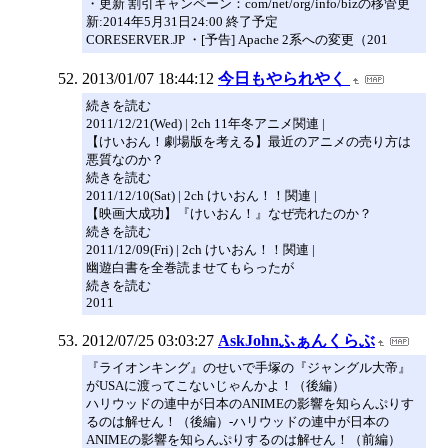
・更新 割引キャンペーン：com/net/org/info/bizの移管更
新:2014年5月31日24:00 終了予定
CORESERVER.JP ・[予告] Apache 2系への変更（201
2013/01/07 18:44:12
今日もやられやく
続きを読む
2011/12/21(Wed) | 2ch 11年冬アニメ関連 |
【けいおん！劇場版を考える】最近のアニメの売り方は
悪質なのか？
続きを読む
2011/12/10(Sat) | 2ch けいおん！！関連 |
【映画大成功】『けいおん！』なぜ売れたのか？
続きを読む
2011/12/09(Fri) | 2ch けいおん！！関連 |
幽遊白書を全巻読ませてもらったが
続きを読む
2011
2012/07/25 03:03:27
AskJohnふぁんくらぶ
『ライオンキング』のせいで手塚の『ジャングル大帝』
がUSAに渡ってこないじゃんかよ！（後編）
ハリウッドの連中が日本のANIMEの影響を知らんぷりす
るのは解せん！（後編）-ハリウッドの連中が日本の
ANIMEの影響を知らんぷりするのは解せん！（前編）