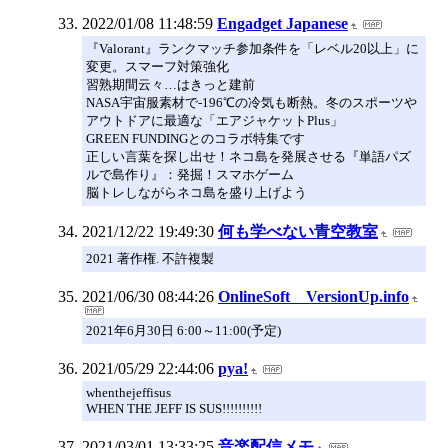
2022/01/08 11:48:59
Engadget Japanese
『Valorant』ランクマッチ参加条件を「レベル20以上」に
変更。スマーフ対策強化
習熟期間云々…はきっと建前
NASA宇宙服素材で-196℃の冷気も断熱。冬のスポーツや
アウトドアに最適な「エアジャケットPlus」
GREEN FUNDINGとのコラボ特集です
正しい言葉を探し出せ！ネコ島を発展させる『単語パズ
ルで島作り』：発掘！スマホゲーム
脳トレしながらネコ島を盛り上げよう
2021/12/22 19:49:30
何も学べない青空教室
2021 著作権. 不許複製
2021/06/30 08:44:26
OnlineSoft VersionUp.info
2021年6月30日 6:00～11:00(予定)
2021/05/29 22:44:06
pya!
whenthejeffisus
WHEN THE JEFF IS SUS!!!!!!!!!!
2021/03/01 13:33:25
音楽配信メモ