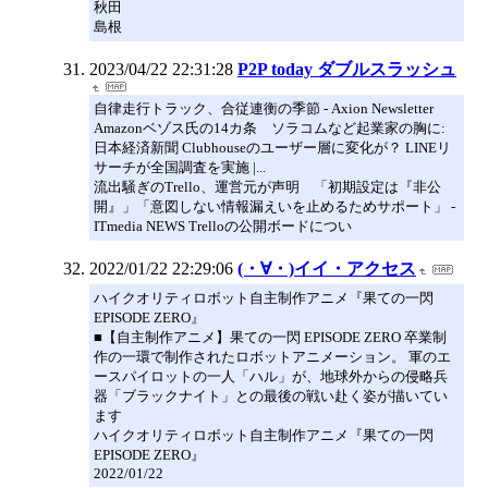
秋田
島根
2023/04/22 22:31:28
P2P today ダブルスラッシュ
自律走行トラック、合従連衡の季節 - Axion Newsletter
Amazonベゾス氏の14カ条 ソラコムなど起業家の胸に:
日本経済新聞 Clubhouseのユーザー層に変化が？ LINEリ
サーチが全国調査を実施 |...
流出騒ぎのTrello、運営元が声明 「初期設定は『非公
開』」「意図しない情報漏えいを止めるためサポート」 -
ITmedia NEWS Trelloの公開ボードについ
2022/01/22 22:29:06
(・∀・)イイ・アクセス
ハイクオリティロボット自主制作アニメ『果ての一閃
EPISODE ZERO』
■【自主制作アニメ】果ての一閃 EPISODE ZERO 卒業制
作の一環で制作されたロボットアニメーション。 軍のエ
ースパイロットの一人「ハル」が、地球外からの侵略兵
器「ブラックナイト」との最後の戦い赴く姿が描いてい
ます
ハイクオリティロボット自主制作アニメ『果ての一閃
EPISODE ZERO』
2022/01/22