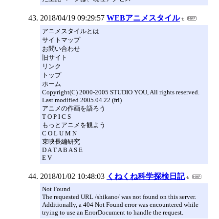
2018/04/19 09:29:57
WEBアニメスタイル
アニメスタイルとは
サイトマップ
お問い合わせ
旧サイト
リンク
トップ
ホーム
Copyright(C) 2000-2005 STUDIO YOU, All rights reserved.
Last modified 2005.04.22 (fri)
アニメの作画を語ろう
T O P I C S
もっとアニメを観よう
C O L U M N
東映長編研究
D A T A B A S E
E V
2018/01/02 10:48:03
くねくね科学探検日記
Not Found
The requested URL /shikano/ was not found on this server.
Additionally, a 404 Not Found error was encountered while
trying to use an ErrorDocument to handle the request.