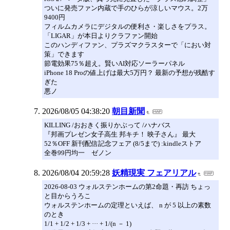
ついに発売ファン内蔵で手のひらが涼しいマウス。2万
9400円
フィルムカメラにデジタルの便利さ・楽しさをプラス。
「LIGAR」が本日よりクラファン開始
このハンディファン、プラズマクラスターで「におい対
策」できます
節電効果75％超え。賢いAI対応ソーラーパネル
iPhone 18 Proの値上げは最大5万円？ 最新の予想が残酷す
ぎた
悪ノ
2026/08/05 04:38:20
朝目新聞
KILLING /おおきく振りかぶって /ハナバス
『邦画プレゼン女子高生 邦キチ！ 映子さん』 最大
52％OFF 新刊配信記念フェア (8/5まで) :kindleストア
全巻99円均一 ゼノン
2026/08/04 20:59:28
妖精現実 フェアリアル
2026-08-03 ウォルステンホームの第2命題・再訪 ちょっ
と目からうろこ
ウォルステンホームの定理といえば、 n が 5 以上の素数
のとき
1/1 + 1/2 + 1/3 + ··· + 1/(n － 1)