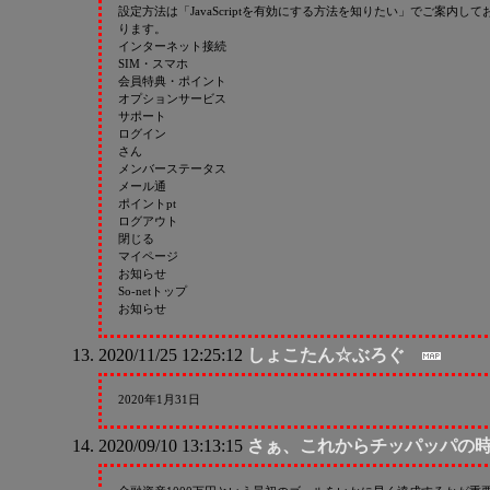
設定方法は「JavaScriptを有効にする方法を知りたい」でご案内して
ります。
インターネット接続
SIM・スマホ
会員特典・ポイント
オプションサービス
サポート
ログイン
さん
メンバーステータス
メール通
ポイントpt
ログアウト
閉じる
マイページ
お知らせ
So-netトップ
お知らせ
2020/11/25 12:25:12
しょこたん☆ぶろぐ
2020年1月31日
2020/09/10 13:13:15
さぁ、これからチッパッパの