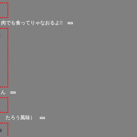
∩ 肉でも食ってりゃなおるよ!!
ポ
きん
！ たろう風味）
覧