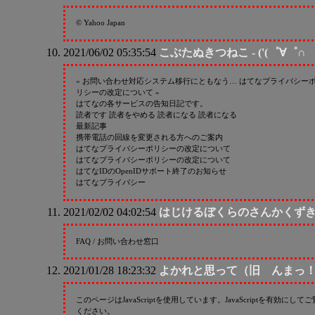
© Yahoo Japan
2021/06/02 05:35:54
こぶたぬきつねこ - ('(゜∀゜
« お問い合わせ対応システム移行にともなう… はてなプライバシー
リシーの改定について »
はてなの各サービスの告知日記です。
読者です 読者をやめる 読者になる 読者になる
最新記事
携帯電話の回線を変更される方へのご案内
はてなプライバシーポリシーの改定について
はてなプライバシーポリシーの改定について
はてなIDのOpenIDサポート終了のお知らせ
はてなプライバシー
2021/02/02 04:02:54
はじけるぼくらのさんかくず
FAQ / お問い合わせ窓口
2021/01/28 18:23:32
よかれと思って（旧 んまっ
このページはJavaScriptを使用しています。JavaScriptを有効にしてご
ください。