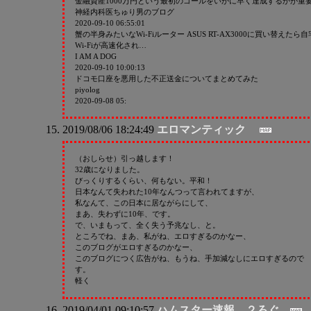
金融資産1000万円という最初のゴールをいかに早く達成するかが重
神経内科医ちゅり男のブログ
2020-09-10 06:55:01
蟹の半身みたいなWi-Fiルーター ASUS RT-AX3000に買い替えたら自
Wi-Fiが高速化され…
I AM A DOG
2020-09-10 10:00:13
ドコモ口座を悪用した不正送金についてまとめてみた
piyolog
2020-09-08 05:
2019/08/06 18:24:49
エロマンティック
（おしらせ）引っ越します！
32歳になりました。
びっくりするくらい、何もない。平和！
日本なんて失われた10年なんつって言われてますが、
私なんて、この日本に居ながらにして、
まあ、失わずに10年、です。
で、いまもって、全く失う予兆なし、と。
ところでね、まあ、私がね、エロすぎるのかなー、
このブログがエロすぎるのかなー、
このブログにつく広告がね、もうね、手加減なしにエロすぎるので
す。
軽く
2019/04/01 09:10:57
ハムスター速報 ２ろぐ