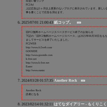
出会い被リンク
FC2Ad
上記広告は1ヶ月以上更新のないブログに表示されています。新しい
事を書くことで広告を消せます。
2025/07/01 21:00:43
紙コップ。
旧FC2無料ホームページスペースサービス終了のお知らせ
下記の「旧FC2無料ホームページスペース」は2025年06月30日をも
ましてサービスを終了いたしました。
FC2WEB
http://www.fc2web.com
GOOSIDE
http://www.gooside.com
k-free.net
http://www.k-free.net
Easter
http://www.easter.
2024/03/28 01:57:35
Another Rock
Another Rock
読者になる
2023/02/14 01:32:11
はてなダイアリー - もくりこ