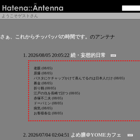
ようこそゲストさん
さぁ、これからチッパッパの時間です。
のアンテナ
2026/08/05 20:05:22
続・妄想的日常
老眼 (08/05)
原爆 (08/05)
パスタにケチャップかけて喜んでるのは日本人だけ (08/05)
募金 (08/05)
折り鶴 (08/05)
江戸の仇を長崎で討つ (08/05)
赤塚不二夫 (08/05)
ドーパミン (08/05)
病気 (08/05)
お客様各位 (08/05)
2026/07/04 02:04:51
よめ膳＠YOMEカフェ