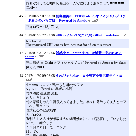
誰もが知ってる昭和の名曲を一人で歌わせて頂きました〓°〓〓〓
〓/div>
2019/06/23 07:32:20
前島亜美(SUPER☆GiRLS)オフィシャルブログ
「あみたのいちご畑」 Powered by Ameba
フォロワー: 18,172 人
2019/02/25 22:23:26
SUPER☆GiRLS(スパガ) Official Website
Not Found
The requested URL /index.html was not found on this server.
2019/01/03 12:30:06
雑感少々!! *****すべては浦野一美のために
*****
畠山智妃 〓 Chaki オフィシャルブログ Powered by Ameba( by chaki-
puさん null)
2017/11/30 09:06:08
えれぴょんblog 〓小野恵令奈応援サイト〓
4 momo スロット戦士もも 非公式ファ...
5 yukik... 乃木坂46.欅坂46小説
竹内彩姫 生誕祭 総括
のりひろじょう
竹内彩姫ちゃん生誕祭入ってきました。早々に発券して友人とカフ
ェへ。運良くラッ...
長濱ねるの経済効果
カブログ君
週刊ＦＬＡＳＨが欅坂４６の経済効果について記事にしていました
ので、ご紹介しま...
１１月２６日・モーニング...
けいてい
第１部の最後の２枚出