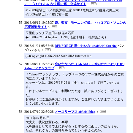
に」「ひぐらしのなく頃に解」公式サイト
© 2009竜騎士07／雛見沢御三家 ©2011竜騎士07／雛見沢御三家
©2009竜騎士07／右代宮一族
2013/06/12 19:05:37
娘。楽宴 - モーニング娘。・ハロプロ・ソニンの
応援娯楽サイト
▽里山ランチ▽生田＆飯窪＆石田
◆20:00～21:54 bayfm 「ON8」(金澤朋子・植村あかり)
2013/01/01 05:52:48
REI:FORCE-田中れいな-unofficial fan site
パン
ダパンさん
(C)Copyright 1996-2013 SAKURA Internet Inc.
2012/08/01 15:35:33
会いたかった（AKB48） - 会いたかった | TOP |
Yahoo!ファンクラブ
「Yahoo!ファンクラブ」トップページのヤフー株式会社からのご案
内にございますとおり、
本サービスは、2012年9月28日（金）をもちまして終了いたしま
す。
これまで本サービスをご利用いただき、誠にありがとうございまし
た。
お客様にはご迷惑をおかけしますが、ご理解いただきますようよろ
しくお願いいたします。
2011/07/19 22:50:28
ノースリーブス official blog
2011年07月19日
大丈夫、状況は変わる。峯岸
人を蹴落としてまで上にあがろうとするのは正しいのだろうか。
ただ、それぐらいの気持ちをもてという例えなのか。