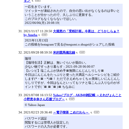
ョン
一応生きています。
ツイッターが凍結されたので、自分の思い出がなくなるのは辛いと
いうことが分かったので、久しぶりに更新する。
このブログもなくならないでほしい。
2022/06/06(月) 20:08:19|
2021/11/17 11:20:50
大堀恵の「受粉計画」今夜は、どうかしらぁ？
by Ameba
2021年11月13日
この投稿をInstagramで見る@megumi.o.shugeiがシェアした投稿
2021/09/28 08:59:50
米的競馬備忘録
珈琲
【珈琲生活】正解は、無いぐらいが面白い。
少ない物ですっきり暮らす - 2021-09-28 06:00:07
【レシピ】塩こんぶが決め手〓無限にんじんしりしり〓
今日はにんじんをたっぷりと使った大満足ヘルシーレシピをご紹介
します(*・〓・*)〓！ ただでさえめちゃくちゃ美味しいにんじんし
りしりですが、今回はなんといってもツナと塩こんぶ入りなのがポ
イントです( ´〓 〓 `〓 )〓 ちなみに
2021/07/08 16:13:52
Yahoo!ブログ - AKB48雑記帳 ～えれぴょんこと
小野恵令奈さん応援ブログ～
© Yahoo Japan
2021/02/23 20:36:40
～電子喫茶 こめだわら～
パスワード認証
閲覧するには管理人が設定した
パスワードの入力が必要です。