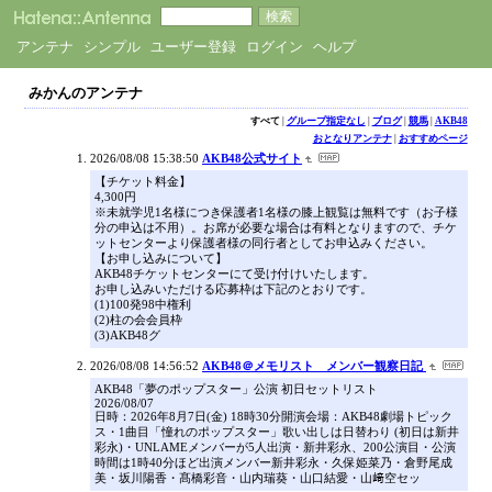
アンテナ
シンプル
ユーザー登録
ログイン
ヘルプ
みかんのアンテナ
すべて
|
グループ指定なし
|
ブログ
|
競馬
|
AKB48
おとなりアンテナ
|
おすすめページ
2026/08/08 15:38:50
AKB48公式サイト
【チケット料金】
4,300円
※未就学児1名様につき保護者1名様の膝上観覧は無料です（お子様
分の申込は不用）。お席が必要な場合は有料となりますので、チケ
ットセンターより保護者様の同行者としてお申込みください。
【お申し込みについて】
AKB48チケットセンターにて受け付けいたします。
お申し込みいただける応募枠は下記のとおりです。
(1)100発98中権利
(2)柱の会会員枠
(3)AKB48グ
2026/08/08 14:56:52
AKB48＠メモリスト メンバー観察日記
AKB48「夢のポップスター」公演 初日セットリスト
2026/08/07
日時：2026年8月7日(金) 18時30分開演会場：AKB48劇場トピック
ス・1曲目「憧れのポップスター」歌い出しは日替わり (初日は新井
彩永)・UNLAMEメンバーが5人出演・新井彩永、200公演目・公演
時間は1時40分ほど出演メンバー新井彩永・久保姫菜乃・倉野尾成
美・坂川陽香・髙橋彩音・山内瑞葵・山口結愛・山﨑空セッ