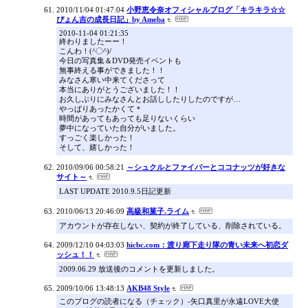
2010/11/04 01:47:04
小野恵令奈オフィシャルブログ「キラキラ☆☆
ぴょん吉の成長日記」by Ameba
2010-11-04 01:21:35
終わりましたーー！
こんわ！(^〇^)/
今日の写真集＆DVD発売イベントも
無事終える事ができました！！
みなさん寒い中来てくださって
本当にありがとうございました！！
お久しぶりにみなさんとお話ししたりしたのですが…
やっぱりあったかくて＊
時間があってもあっても足りないくらい
夢中になっていた自分がいました。
すっごく楽しかった！
そして、嬉しかった！
2010/09/06 00:58:21
～シュクルとファイバーとココナッツが好きな
サイト～
LAST UPDATE 2010.9.5日記更新
2010/06/13 20:46:09
高級和菓子.ライム
アカウントが存在しない、契約が終了している、削除されている。
2009/12/10 04:03:03
hicbc.com：渡り廊下走り隊の青い未来へ初恋ダ
ッシュ！！
2009.06.29 放送後のコメントを更新しました。
2009/10/06 13:48:13
AKB48 Style
このブログの読者になる（チェック）-矢口真里が永遠LOVE大使