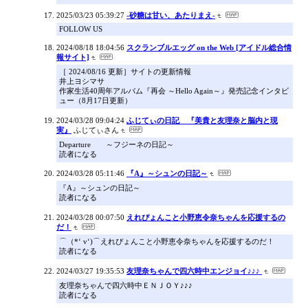
2025/03/23 05:39:27
-砂糖は甘い、あたりまえ-
FOLLOW US
2024/08/18 18:04:56
スクランブルエッグ on the Web [アイドル総合情
報サイト]
［ 2024/08/16 更新］サイトの更新情報
井上ヨシマサ
作家生活40周年アルバム『再会 ～Hello Again～』発売記念インタビ
ュー（8月17日更新）
2024/03/28 09:04:24
ふじてぃの日記 『美貴と友理奈と脳内と現
実』
ふじてぃさん
Departure ～フジーネの日記～
読者になる
2024/03/28 05:11:46
『A』～シュンの日記～
『A』～シュンの日記～
読者になる
2024/03/28 00:07:50
えれぴょんこと小野恵令奈ちゃんを応援するの
だ！
⌒（*‘ v‘)⌒えれぴょんこと小野恵令奈ちゃんを応援するのだ！
読者になる
2024/03/27 19:35:53
友理奈ちゃんで四六時中エンジョイ♪♪♪
友理奈ちゃんで四六時中ＥＮＪＯＹ♪♪♪
読者になる