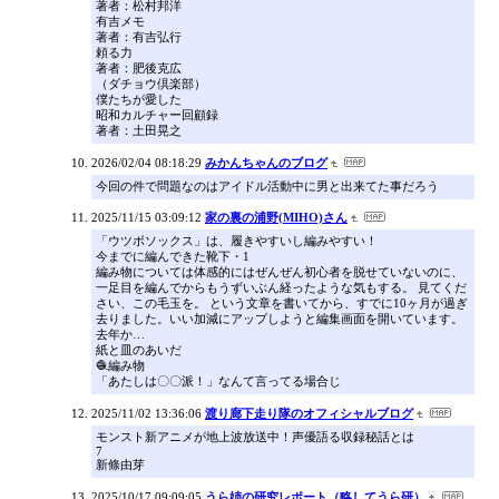
著者：松村邦洋
有吉メモ
著者：有吉弘行
頼る力
著者：肥後克広
（ダチョウ倶楽部）
僕たちが愛した
昭和カルチャー回顧録
著者：土田晃之
2026/02/04 08:18:29
みかんちゃんのブログ
今回の件で問題なのはアイドル活動中に男と出来てた事だろう
2025/11/15 03:09:12
家の裏の浦野(MIHO)さん
「ウツボソックス」は、履きやすいし編みやすい！
今までに編んできた靴下・1
編み物については体感的にはぜんぜん初心者を脱せていないのに、
一足目を編んでからもうずいぶん経ったような気もする。 見てくだ
さい、この毛玉を。 という文章を書いてから、すでに10ヶ月が過ぎ
去りました。いい加減にアップしようと編集画面を開いています。
去年か…
紙と皿のあいだ
🧶編み物
「あたしは〇〇派！」なんて言ってる場合じ
2025/11/02 13:36:06
渡り廊下走り隊のオフィシャルブログ
モンスト新アニメが地上波放送中！声優語る収録秘話とは
7
新條由芽
2025/10/17 09:09:05
うら姉の研究レポート（略してうら研）