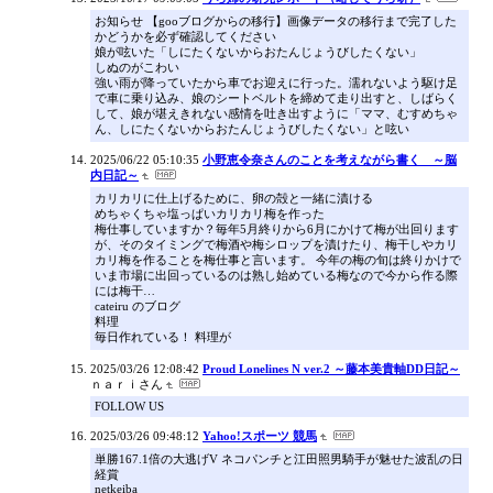
お知らせ 【gooブログからの移行】画像データの移行まで完了した
かどうかを必ず確認してください
娘が呟いた「しにたくないからおたんじょうびしたくない」
しぬのがこわい
強い雨が降っていたから車でお迎えに行った。濡れないよう駆け足
で車に乗り込み、娘のシートベルトを締めて走り出すと、しばらく
して、娘が堪えきれない感情を吐き出すように「ママ、むすめちゃ
ん、しにたくないからおたんじょうびしたくない」と呟い
2025/06/22 05:10:35
小野恵令奈さんのことを考えながら書く ～脳
内日記～
カリカリに仕上げるために、卵の殻と一緒に漬ける
めちゃくちゃ塩っぱいカリカリ梅を作った
梅仕事していますか？毎年5月終りから6月にかけて梅が出回ります
が、そのタイミングで梅酒や梅シロップを漬けたり、梅干しやカリ
カリ梅を作ることを梅仕事と言います。 今年の梅の旬は終りかけで
いま市場に出回っているのは熟し始めている梅なので今から作る際
には梅干…
cateiru のブログ
料理
毎日作れている！ 料理が
2025/03/26 12:08:42
Proud Lonelines N ver.2 ～藤本美貴軸DD日記～
ｎａｒｉさん
FOLLOW US
2025/03/26 09:48:12
Yahoo!スポーツ 競馬
単勝167.1倍の大逃げV ネコパンチと江田照男騎手が魅せた波乱の日
経賞
netkeiba