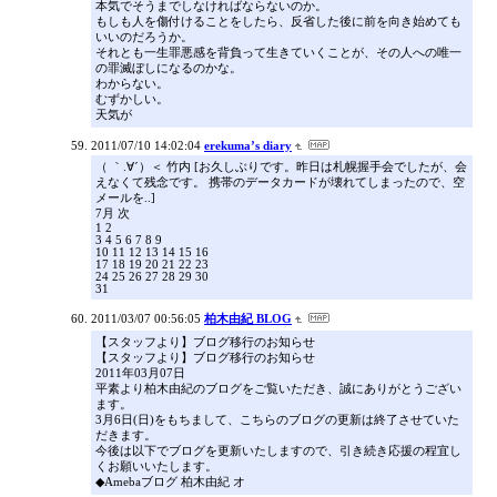
本気でそうまでしなければならないのか。
もしも人を傷付けることをしたら、反省した後に前を向き始めても
いいのだろうか。
それとも一生罪悪感を背負って生きていくことが、その人への唯一
の罪滅ぼしになるのかな。
わからない。
むずかしい。
天気が
2011/07/10 14:02:04
erekuma’s diary
（ ｀.∀´）＜ 竹内 [お久しぶりです。昨日は札幌握手会でしたが、会
えなくて残念です。 携帯のデータカードが壊れてしまったので、空
メールを..]
7月 次
1 2
3 4 5 6 7 8 9
10 11 12 13 14 15 16
17 18 19 20 21 22 23
24 25 26 27 28 29 30
31
2011/03/07 00:56:05
柏木由紀 BLOG
【スタッフより】ブログ移行のお知らせ
【スタッフより】ブログ移行のお知らせ
2011年03月07日
平素より柏木由紀のブログをご覧いただき、誠にありがとうござい
ます。
3月6日(日)をもちまして、こちらのブログの更新は終了させていた
だきます。
今後は以下でブログを更新いたしますので、引き続き応援の程宜し
くお願いいたします。
◆Amebaブログ 柏木由紀 オ