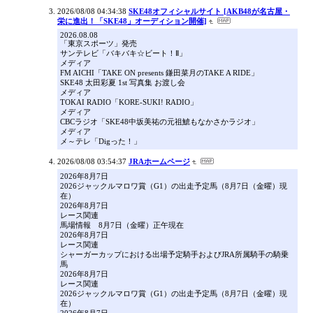
2026/08/08 04:34:38
SKE48オフィシャルサイト [AKB48が名古屋・
栄に進出！「SKE48」オーディション開催]
2026.08.08
「東京スポーツ」発売
サンテレビ「バキバキ☆ビート！Ⅱ」
メディア
FM AICHI「TAKE ON presents 鎌田菜月のTAKE A RIDE」
SKE48 太田彩夏 1st 写真集 お渡し会
メディア
TOKAI RADIO「KORE-SUKI! RADIO」
メディア
CBCラジオ「SKE48中坂美祐の元祖鯱もなかさかラジオ」
メディア
メ～テレ「Digった！」
2026/08/08 03:54:37
JRAホームページ
2026年8月7日
2026ジャックルマロワ賞（G1）の出走予定馬（8月7日（金曜）現
在）
2026年8月7日
レース関連
馬場情報 8月7日（金曜）正午現在
2026年8月7日
レース関連
シャーガーカップにおける出場予定騎手およびJRA所属騎手の騎乗
馬
2026年8月7日
レース関連
2026ジャックルマロワ賞（G1）の出走予定馬（8月7日（金曜）現
在）