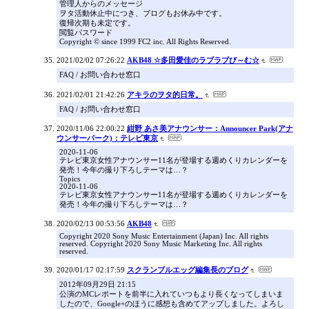
管理人からのメッセージ
ヲタ活動休止中につき、ブログもお休み中です。
復帰次期も未定です。
閲覧パスワード
Copyright © since 1999 FC2 inc. All Rights Reserved.
2021/02/02 07:26:22
AKB48 ☆多田愛佳のラブラブび～む☆
FAQ / お問い合わせ窓口
2021/02/01 21:42:26
アキラのヲタ的日常。
FAQ / お問い合わせ窓口
2020/11/06 22:00:22
紺野 あさ美アナウンサー：Announcer Park(アナ
ウンサーパーク)：テレビ東京
2020-11-06
テレビ東京女性アナウンサー11名が登場する週めくりカレンダーを
発売！今年の撮り下ろしテーマは…？
Topics
2020-11-06
テレビ東京女性アナウンサー11名が登場する週めくりカレンダーを
発売！今年の撮り下ろしテーマは…？
2020/02/13 00:53:56
AKB48
Copyright 2020 Sony Music Entertainment (Japan) Inc. All rights
reserved. Copyright 2020 Sony Music Marketing Inc. All rights
reserved.
2020/01/17 02:17:59
スクランブルエッグ編集長のブログ
2012年09月29日 21:15
公演のMCレポートを前半に入れていつもより長くなってしまいま
したので、Google+のほうに感想も含めてアップしました。よろし