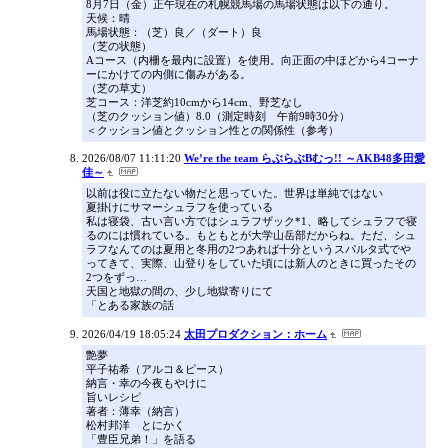
8月7日（金）正午現在の札幌競馬場の馬場状態は以下の通り。
天候：晴
馬場状態：（芝）良／（ダート）良
（芝の状態）
Aコース（内柵を最内に設置）を使用。向正面の中ほどから4コーナ
ーにかけての内側に傷みがある。
（芝の草丈）
芝コース：洋芝約10cmから14cm、野芝なし
（芝のクッション値）8.0（測定時刻 午前9時30分）
＜クッション値とクッション性との関係性（参考）
2026/08/07 11:11:20
We’re the team らぶらぶBむっ!! ～AKB48多田愛
佳～
以前は役に立たない物だと思っていた。世界は単純ではない
夏掛けにサマーシュラフを使っている
私は寝袋、古い言い方ではシュラフザック*1、略してシュラフで寝
るのには慣れている。もともとが大学山岳部だからね。ただ、シュ
ラフなんてのは夏用と冬用の2つあれば十分というスパルタ式でや
ってきて、実際、山登りをしていた頃には新人のときに買ったその
2つをずっ…
天国と地獄の間の、少し地獄寄りにて
「とある家族の話
2026/04/19 18:05:24
太田プロダクション：ホーム
艶夢
平子祐希（アルコ＆ピース）
納言・幸の今夜もやけに
旨いレシピ
著者：薄幸（納言）
松村邦洋 とにかく
「豊臣兄弟！」を語る