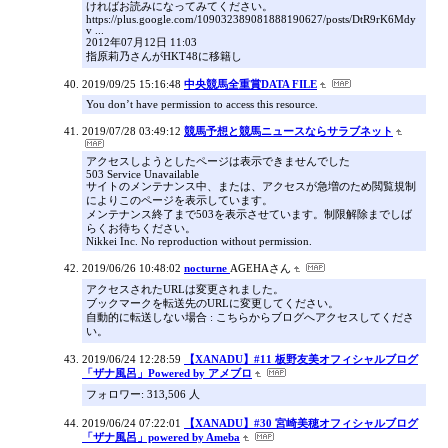
ければお読みになってみてください。
https://plus.google.com/109032389081888190627/posts/DtR9rK6Mdy
v ...
2012年07月12日 11:03
指原莉乃さんがHKT48に移籍し
2019/09/25 15:16:48
中央競馬全重賞DATA FILE
You don’t have permission to access this resource.
2019/07/28 03:49:12
競馬予想と競馬ニュースならサラブネット
アクセスしようとしたページは表示できませんでした
503 Service Unavailable
サイトのメンテナンス中、または、アクセスが急増のため閲覧規制
によりこのページを表示しています。
メンテナンス終了まで503を表示させています。制限解除までしば
らくお待ちください。
Nikkei Inc. No reproduction without permission.
2019/06/26 10:48:02
nocturne
AGEHAさん
アクセスされたURLは変更されました。
ブックマークを転送先のURLに変更してください。
自動的に転送しない場合 : こちらからブログへアクセスしてくださ
い。
2019/06/24 12:28:59
【XANADU】#11 板野友美オフィシャルブログ
「ザナ風呂」Powered by アメブロ
フォロワー: 313,506 人
2019/06/24 07:22:01
【XANADU】#30 宮崎美穂オフィシャルブログ
「ザナ風呂」powered by Ameba