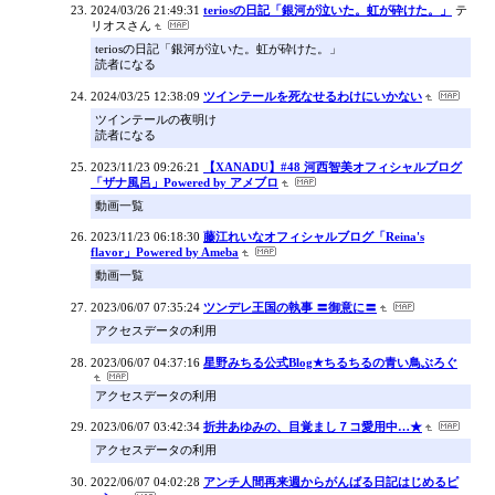
2024/03/26 21:49:31
teriosの日記「銀河が泣いた。虹が砕けた。」
テ
リオスさん
teriosの日記「銀河が泣いた。虹が砕けた。」
読者になる
2024/03/25 12:38:09
ツインテールを死なせるわけにいかない
ツインテールの夜明け
読者になる
2023/11/23 09:26:21
【XANADU】#48 河西智美オフィシャルブログ
「ザナ風呂」Powered by アメブロ
動画一覧
2023/11/23 06:18:30
藤江れいなオフィシャルブログ「Reina's
flavor」Powered by Ameba
動画一覧
2023/06/07 07:35:24
ツンデレ王国の執事 〓御意に〓
アクセスデータの利用
2023/06/07 04:37:16
星野みちる公式Blog★ちるちるの青い鳥ぶろぐ
アクセスデータの利用
2023/06/07 03:42:34
折井あゆみの、目覚まし７コ愛用中…★
アクセスデータの利用
2022/06/07 04:02:28
アンチ人間再来週からがんばる日記はじめるピ