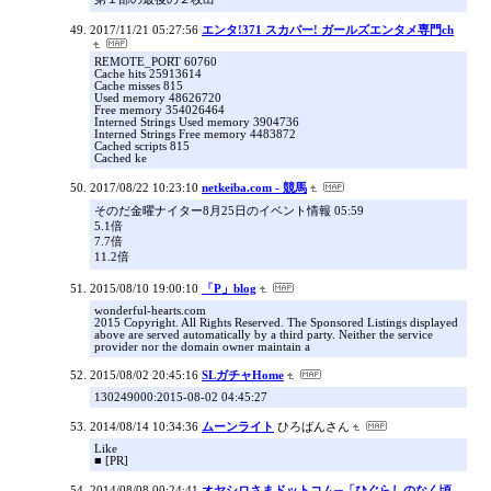
2017/11/21 05:27:56
エンタ!371 スカパー! ガールズエンタメ専門ch
REMOTE_PORT 60760
Cache hits 25913614
Cache misses 815
Used memory 48626720
Free memory 354026464
Interned Strings Used memory 3904736
Interned Strings Free memory 4483872
Cached scripts 815
Cached ke
2017/08/22 10:23:10
netkeiba.com - 競馬
そのだ金曜ナイター8月25日のイベント情報 05:59
5.1倍
7.7倍
11.2倍
2015/08/10 19:00:10
「P」blog
wonderful-hearts.com
2015 Copyright. All Rights Reserved. The Sponsored Listings displayed
above are served automatically by a third party. Neither the service
provider nor the domain owner maintain a
2015/08/02 20:45:16
SLガチャHome
130249000:2015-08-02 04:45:27
2014/08/14 10:34:36
ムーンライト
ひろばんさん
Like
■ [PR]
2014/08/08 00:24:41
オヤシロさまドットコム─「ひぐらしのなく頃