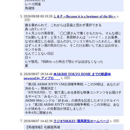
2026年8月7日
レース関連
馬場情
2026/08/08 00:19:20
Ｌ＆Ｐ～Because it is a beginner of the life～
服を褒められて、これからは妥協と思わず選択できる
真っ白Tシャツ
３ヶ月ぶりの美容室。「◯◯屋さんで働くかもだから、そんな感じ
でお願いします」と言うと、美容師さんは「ハーイ！」とお返事。
なぜか成立した会話。ほんの少しツッコミ待ちだったわたし。最近
はずっとオン眉の気分だから、そこだけお願いしてあとはお任せ。
センスを信…
なんてことない日記
日々
ヒゲ脱毛。7回終わった時点で顎ヒゲはほぼなくなった
夏
2026/08/07 18:54:46
〓AKB48 TOKYO DOME までの軌跡〓
powered by アメブロ
『第2回 AKB48 JOYTV CM出演権争奪戦 ～この30秒は、あなたが
決める～』開催決定！
「JOYSOUND」で、観て楽しめる多彩な映像コンテンツをお届けす
るサービス「みるハコ」にて、
AKB48 68thシングル「好きish」の発売を記念したオリジナルイベ
ント『第2回 AKB48 JOYTV CM出演権争奪戦 ～この30秒は、あな
たが決める～』の生配信が決定しました！
今年4月に開催され
2026/08/07 14:42:39
ラジオNIKKEI | 競馬実況ホームページ
【馬場情報】札幌競馬場