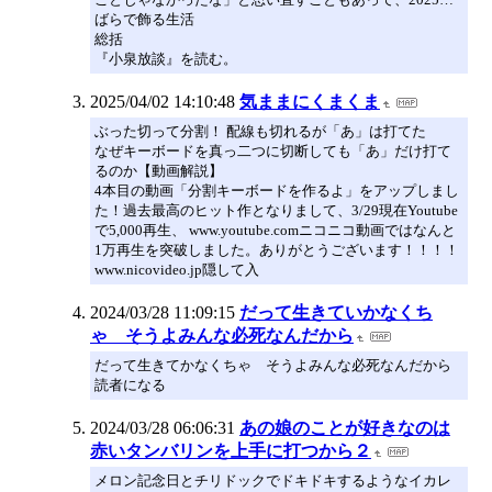
ばらで飾る生活
総括
『小泉放談』を読む。
2025/04/02 14:10:48
気ままにくまくま
ぶった切って分割！ 配線も切れるが「あ」は打てた
なぜキーボードを真っ二つに切断しても「あ」だけ打て
るのか【動画解説】
4本目の動画「分割キーボードを作るよ」をアップしまし
た！過去最高のヒット作となりまして、3/29現在Youtube
で5,000再生、 www.youtube.comニコニコ動画ではなんと
1万再生を突破しました。ありがとうございます！！！！
www.nicovideo.jp隠して入
2024/03/28 11:09:15
だって生きていかなくち
ゃ そうよみんな必死なんだから
だって生きてかなくちゃ そうよみんな必死なんだから
読者になる
2024/03/28 06:06:31
あの娘のことが好きなのは
赤いタンバリンを上手に打つから２
メロン記念日とチリドックでドキドキするようなイカレ