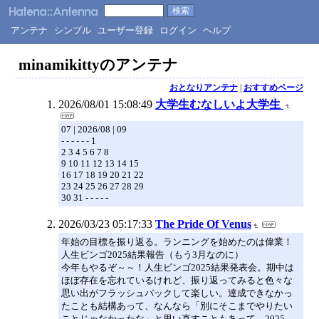
アンテナ
シンプル
ユーザー登録
ログイン
ヘルプ
minamikittyのアンテナ
おとなりアンテナ
|
おすすめページ
2026/08/01 15:08:49
大学生むなしいよ大学生
07 | 2026/08 | 09
- - - - - - 1
2 3 4 5 6 7 8
9 10 11 12 13 14 15
16 17 18 19 20 21 22
23 24 25 26 27 28 29
30 31 - - - - -
2026/03/23 05:17:33
The Pride Of Venus
年始の目標を振り返る。ランニングを始めたのは偉業！
人生ビンゴ2025結果報告（もう3月なのに）
今年もやるぞ～～！人生ビンゴ2025結果発表会。期中は
ほぼ存在を忘れているけれど、振り返ってみると色々な
思い出がフラッシュバックして楽しい。達成できなかっ
たことも結構あって、なんなら「別にそこまでやりたい
ことじゃなかったな」と思い直すこともあって、2025…