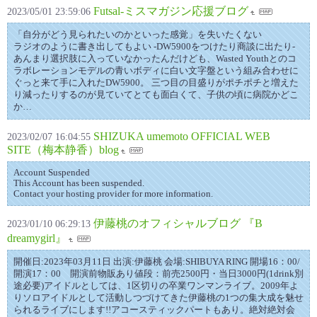
Futsal-ミスマガジン応援ブログ
2023/05/01 23:59:06
「自分がどう見られたいのかといった感覚」を失いたくない
ラジオのように書き出してもよい -DW5900をつけたり商談に出たり-
あんまり選択肢に入っていなかったんだけども、Wasted Youthとのコ
ラボレーションモデルの青いボディに白い文字盤という組み合わせに
ぐっと来て手に入れたDW5900。 三つ目の目盛りがポチポチと増えた
り減ったりするのが見ていてとても面白くて、子供の頃に病院かどこ
か…
SHIZUKA umemoto OFFICIAL WEB
2023/02/07 16:04:55
SITE（梅本静香）blog
Account Suspended
This Account has been suspended.
Contact your hosting provider for more information.
伊藤桃のオフィシャルブログ 『B
2023/01/10 06:29:13
dreamygirl』
開催日:2023年03月11日 出演:伊藤桃 会場:SHIBUYA RING 開場16：00/
開演17：00 開演前物販あり値段：前売2500円・当日3000円(1drink別
途必要)アイドルとしては、1区切りの卒業ワンマンライブ。2009年よ
りソロアイドルとして活動しつづけてきた伊藤桃の1つの集大成を魅せ
られるライブにします!!アコースティックパートもあり。絶対絶対会