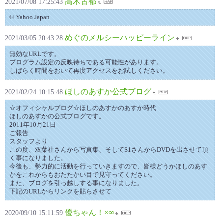
高木古都
2021/07/08 17:25:43
© Yahoo Japan
めぐのメルシーハッピーライン
2021/03/05 20:43:28
無効なURLです。
プログラム設定の反映待ちである可能性があります。
しばらく時間をおいて再度アクセスをお試しください。
ほしのあすか公式ブログ
2021/02/24 10:15:48
☆オフィシャルブログ☆ほしのあすかのあすか時代
ほしのあすかの公式ブログです。
2011年10月21日
ご報告
スタッフより
この度、双葉社さんから写真集、そしてS1さんからDVDを出させて頂
く事になりました。
今後も、勢力的に活動を行っていきますので、皆様どうかほしのあす
かをこれからもおたたかい目で見守ってください。
また、ブログを引っ越しする事になりました。
下記のURLからリンクを貼らさせて
優ちゃん！×∞
2020/09/10 15:11:59