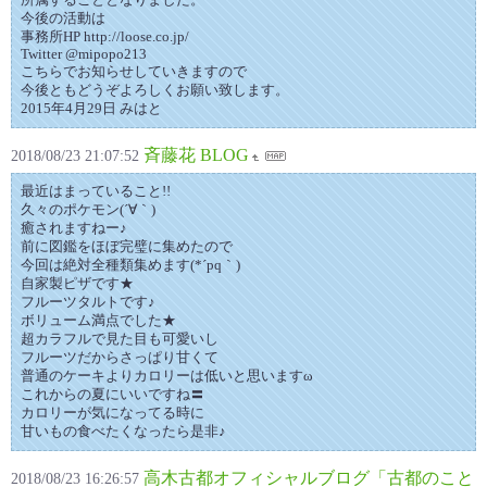
今後の活動は
事務所HP http://loose.co.jp/
Twitter @mipopo213
こちらでお知らせしていきますので
今後ともどうぞよろしくお願い致します。
2015年4月29日 みはと
斉藤花 BLOG
2018/08/23 21:07:52
最近はまっていること!!
久々のポケモン(´∀｀)
癒されますねー♪
前に図鑑をほぼ完璧に集めたので
今回は絶対全種類集めます(*´pq｀)
自家製ピザです★
フルーツタルトです♪
ボリューム満点でした★
超カラフルで見た目も可愛いし
フルーツだからさっぱり甘くて
普通のケーキよりカロリーは低いと思いますω
これからの夏にいいですね〓
カロリーが気になってる時に
甘いもの食べたくなったら是非♪
高木古都オフィシャルブログ「古都のこと
2018/08/23 16:26:57