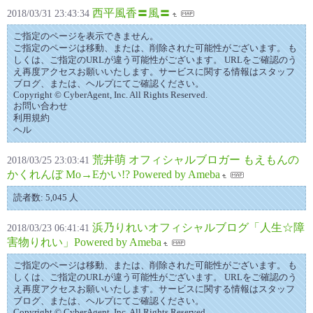
西平風香〓風〓
2018/03/31 23:43:34
ご指定のページを表示できません。
ご指定のページは移動、または、削除された可能性がございます。 も
しくは、ご指定のURLが違う可能性がございます。 URLをご確認のう
え再度アクセスお願いいたします。サービスに関する情報はスタッフ
ブログ、または、ヘルプにてご確認ください。
Copyright © CyberAgent, Inc. All Rights Reserved.
お問い合わせ
利用規約
ヘル
荒井萌 オフィシャルブロガー もえもんの
2018/03/25 23:03:41
かくれんぼ Mo→Eかい!? Powered by Ameba
読者数: 5,045 人
浜乃りれいオフィシャルブログ「人生☆障
2018/03/23 06:41:41
害物りれい」Powered by Ameba
ご指定のページは移動、または、削除された可能性がございます。 も
しくは、ご指定のURLが違う可能性がございます。 URLをご確認のう
え再度アクセスお願いいたします。サービスに関する情報はスタッフ
ブログ、または、ヘルプにてご確認ください。
Copyright © CyberAgent, Inc. All Rights Reserved.