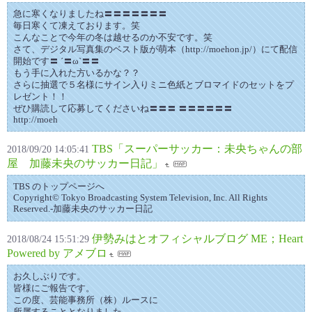
急に寒くなりましたね〓〓〓〓〓〓〓
毎日寒くて凍えております。笑
こんなことで今年の冬は越せるのか不安です。笑
さて、デジタル写真集のベスト版が萌本（http://moehon.jp/）にて配信
開始です〓 ´〓ω`〓〓
もう手に入れた方いるかな？？
さらに抽選で５名様にサイン入りミニ色紙とブロマイドのセットをプ
レゼント！！
ぜひ購読して応募してくださいね〓〓〓 〓〓〓〓〓〓
http://moeh
TBS「スーパーサッカー：未央ちゃんの部
2018/09/20 14:05:41
屋 加藤未央のサッカー日記」
TBS のトップページへ
Copyright© Tokyo Broadcasting System Television, Inc. All Rights
Reserved.-加藤未央のサッカー日記
伊勢みはとオフィシャルブログ ME；Heart
2018/08/24 15:51:29
Powered by アメブロ
お久しぶりです。
皆様にご報告です。
この度、芸能事務所（株）ルースに
所属することとなりました。