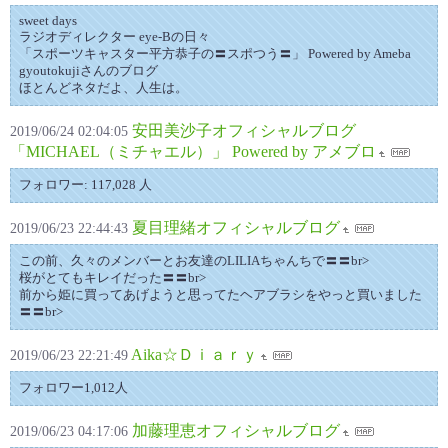
sweet days
ラジオディレクター eye-Bの日々
「スポーツキャスター平方恭子の〓スポつう〓」 Powered by Ameba
gyoutokujiさんのブログ
ほとんどネタだよ、人生は。
安田美沙子オフィシャルブログ
2019/06/24 02:04:05
「MICHAEL（ミチャエル）」 Powered by アメブロ
フォロワー: 117,028 人
夏目理緒オフィシャルブログ
2019/06/23 22:44:43
この前、久々のメンバーとお友達のLILIAちゃんちで〓〓br>
桜がとてもキレイだった〓〓br>
前から姫に買ってあげようと思ってたヘアブラシをやっと買いました
〓〓br>
Aika☆Ｄｉａｒｙ
2019/06/23 22:21:49
フォロワー1,012人
加藤理恵オフィシャルブログ
2019/06/23 04:17:06