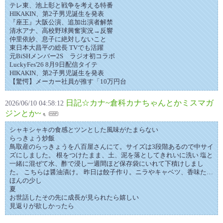
テレ東、池上彰と戦争を考える特番
HIKAKIN、第2子男児誕生を発表
『座王』大阪公演、追加出演者解禁
清水アナ、高校野球興奮実況→反響
仲里依紗、息子に絶対しないこと
東日本大昌平の総長 TVでも活躍
元BiSHメンバー2S ラジオ初コラボ
LuckyFes'26 8月9日配信タイテ
HIKAKIN、第2子男児誕生を発表
【驚愕】メーカー社員が推す「10万円台
日記☆カナ~倉科カナちゃんとかミスマガ
2026/06/10 04:58:12
ジンとか~
シャキシャキの食感とツンとした風味がたまらない
らっきょう炒飯
鳥取産のらっきょうを八百屋さんにて。サイズは3段階あるので中サイ
ズにしました。 根をつけたまま、土、泥を落としてきれいに洗い 塩と
一緒に混ぜて水、酢で浸し一週間ほど保存袋にいれて下積けしまし
た。 こちらは醤油漬け。 昨日は餃子作り。ニラやキャベツ、香味た…
ほんの少し
夏
お世話したその先に成長が見られたら嬉しい
見返りが欲しかったら