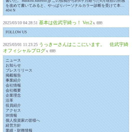
書いた。 maikou.hateblo.jp この投稿から約4ヶ月経った8月現在の所感
を改めて書いてみると、やっぱりパーソナルカラー診断を受けて本…
404 N
基本は佐武宇綺っ！ Ver.2
2025/03/10 04:28:51
FOLLOW US
うっきーさんはここにいます。 佐武宇綺
2025/03/01 11:23:25
オフィシャルブログ
ニュース
お知らせ
プレスリリース
掲載報告
事業紹介
会社情報
会社概要
企業理念
沿革
役員紹介
アクセス
IR情報
個人投資家の皆様へ
経営方針
業績・財務情報