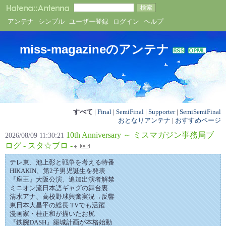
アンテナ
シンプル
ユーザー登録
ログイン
ヘルプ
miss-magazineのアンテナ
すべて
|
Final
|
SemiFinal
|
Supporter
|
SemiSemiFinal
おとなりアンテナ
|
おすすめページ
10th Anniversary ～ ミスマガジン事務局ブ
2026/08/09 11:30:21
ログ - スタ☆ブロ -
テレ東、池上彰と戦争を考える特番
HIKAKIN、第2子男児誕生を発表
『座王』大阪公演、追加出演者解禁
ミニオン流日本語ギャグの舞台裏
清水アナ、高校野球興奮実況→反響
東日本大昌平の総長 TVでも活躍
漫画家・桂正和が描いたお尻
『鉄腕DASH』築城計画が本格始動