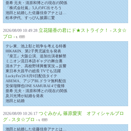
亜希 元夫・清原和博との現在の関係
「株式会社嵐」5人のFC出そろう
池田と結婚した佐藤佳奈アナとは…
松本伊代、すっぴん披露に驚
立花陽香の君にド★ストライク！ - スタ☆
2026/08/09 10:49:28
ブロ -
テレ東、池上彰と戦争を考える特番
HIKAKIN、第2子男児誕生を発表
『座王』大阪公演、追加出演者解禁
ミニオン流日本語ギャグの舞台裏
清水アナ、高校野球興奮実況→反響
東日本大昌平の総長 TVでも活躍
LuckyFes'26 8月9日配信タイテ
ABEMA、アジアBLドラマ無料配信
安保瑠輝也ONE SAMURAI 4で復帰
亜希 元夫・清原和博との現在の関係
及川光博が結婚を発表
池田と結婚
つぐみかん 篠原愛実 オフィシャルブロ
2026/08/09 10:26:17
グ - スタ☆ブロ -
池田と結婚した佐藤佳奈アナとは…