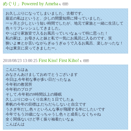
めぐり」Powered by Ameba
お久しぶりになってしまいました。古都です。
最近の私はというと、少しの間愛知県に帰っていました。
一ヶ月と少しという短い時間でしたが、地元で家族と一緒に生活して
色々リフレッシュしてきました。
やっぱり家族皆で入るお風呂っていいなぁって特に思った！
私の家は、お母さんと妹と私で一気にお風呂に入るのです。笑
狭いよ〓とか言いながらぎゅうぎゅうで入るお風呂、楽しかったな！
今は東京に戻ってきましたー。
First Kiss! First Kiho!
2018/08/23 13:00:25
こんにちはぁ
みなさんあけましておめでとうございます
今日は,今年初な事が多い日だったなぁ
今年初の教習所
今年初のブログ
そして,今年初の9時間以上の睡眠
久しぶりにゆっくり出来た１日でしたぁ
希帆の今年の目標は,だらだらしないと自立です
うさぎ年だし,色々といろんな事が飛躍する年にしたいです
今年でもう20歳になっちゃうし色々と成長しなくちゃね
全く関係ないけど早く振り袖着たいなぁ
こんばんは