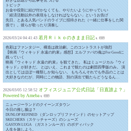
好きな話題から記事を見つける
トピック
お金や役割に結び付かなくても、やりたいようにやっていい
「経済活動以外の表現をしなければならない」というお告げ
先日、とある人気バンドのライブに招待された（一緒に仕事をした関
係で）。彼らが歌ったり演奏し
若月Ｒｉｋｏのきまま日記
2026/03/24 04:41:43
色彩はファンタジー、構造は政治劇。このコントラストが強烈
【映画『ウィキッド 永遠の約束』感想】エルファバの魂はFor Goodに
残っていく
映画『ウィキッド 永遠の約束』を観てきた。 私はミュージカル『ウィ
キッド』が好きだ。 とはいえ、これまで観たのは劇団四季版のみ。 演
出としてはほぼ一種類しか知らない。 もちろんそれでも作品のことは
大好きなのだが、同時にこの物語、別の演出で観たらどうなるん…
オフィスジュニア公式日誌「日直誰よ？」
2026/03/05 12:58:52
Powered by Ameba
ニュージーランドのクイーンズタウン
今日の推し服は？
DUNLOP REFINED （ダンロップリファインド）のセットアップ
SKECHERS（スケッチャーズ）のシューズ
GASTON LUGA （ガストンルーガ）のボディバック
人生を旅しよう。