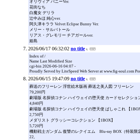
オリヴィア バニーVer.
花街なち
白魔女 デリラ
辻中みほ 純心ver.
阿久津キララ Velvet Eclipse Bunny Ver.
メリー・サルバトール
リアス・グレモリー チアガールver.
姫島
2026/06/17 06:32:02
no title
Index of /
Name Last Modified Size
cgi-bin 2026-06-16 04:07 -
Proudly Served by LiteSpeed Web Server at www.fig-soul.com Po
2026/06/15 19:47:09
no title
葬送のフリーレン 浮世絵木版画 葬送之美人図 フリーレン
79,200円
劇場版 名探偵コナン ハイウェイの堕天使 カードセレクション
4,840円
劇場版 名探偵コナン ハイウェイの堕天使 ぱしゃこれ 【1BO
2,750円
メダリスト グラッシーコレクション 【1BOX】
5,720円
機動戦士ガンダム 復讐のレクイエム Blu-ray BOX（特装限
22,