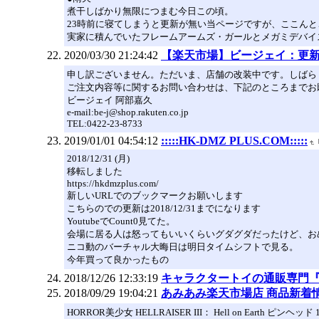
煮干しばかり無限につまむ今日この頃。
23時前に寝てしまうと更新が無い当ページですが、ここん
実家に積んでいたフレームアームズ・ガールとメガミデバイ
2020/03/30 21:24:42
【楽天市場】ビージェイ：更
申し訳ございません。ただいま、店舗の改装中です。しばら
ご注文内容等に関するお問い合わせは、下記のところまでお
ビージェイ 阿部嘉久
e-mail:be-j@shop.rakuten.co.jp
TEL:0422-23-8733
2019/01/01 04:54:12
:::::HK-DMZ PLUS.COM:::::
2018/12/31 (月)
移転しました
https://hkdmzplus.com/
新しいURLでのブックマークお願いします
こちらのでの更新は2018/12/31までになります
YoutubeでCount0見てた。
会場に居る人は怒ってもいいくらいグダグダだったけど、お
ニコ動のバーチャル大晦日は明日タイムシフトで見る。
今年買って良かったもの
2018/12/26 12:33:19
キャラクタートイの通販専門『
2018/09/29 19:04:21
あみあみ楽天市場店 商品新着
HORROR美少女 HELLRAISER III： Hell on Earth ピンヘ