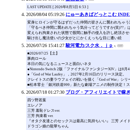
LAST UPDATE [ 2026年8月5日 6:53 ]
2026/08/04 05:19:26
にゅーあきばどっとこむ INDE
変身ヒロインが守るはずだった仲間の皆さんに襲われちゃう
「守るべき仲間に襲われちゃう気分ってどうですか(笑)?
変えられ拘束された状態で股間に触手の侵入を許し絶頂させ
駆け出し魔法使いの少女がとにかくえっちな目に遭い続
2026/07/26 15:41:27
駿河電力/スク水．ｊｐ
■2026/07/25【土】
豚肉ロール
本日の気になるニュースと面白いネタ
●Nintendo Switch 2版「ファイナルファンタジーXIV」は8
●「God of War Laufey」，2027年2月16日のリリース決定。
クレイトスの妻ラウフェイの戦いを描く「God of War」シ
■松本零士「銀河鉄道999」新たな劇場アニメの制作決定！
2026/07/18 01:27:30
ブログ・アフィリエイトで稼
四ツ野若葉
エレノア
三芳 羞恥ドレスver.
三芳 拘束着 ver.
『オタク友達とのセックスは最高に気持ちいい』 三芳 メイドVe
ドラゴン娘の龍華ちゃん