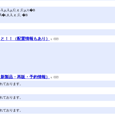
–Å‚µ‚Ä‚µ‚Ü‚￠‚Ü‚µ‚½�B
ü‚Å�i‚ß‚Ä‚￠‚Ü‚·�B
っと！！（配置情報もあり）
（新製品・再販・予約情報）
されております。
されております。
されております。