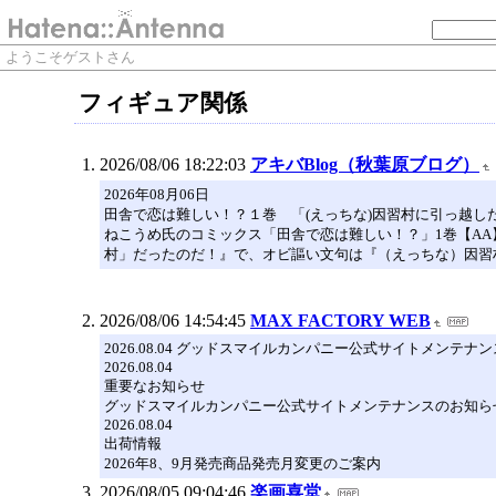
ようこそゲストさん
フィギュア関係
2026/08/06 18:22:03
アキバBlog（秋葉原ブログ）
2026年08月06日
田舎で恋は難しい！？１巻 「(えっちな)因習村に引っ越し
ねこうめ氏のコミックス「田舎で恋は難しい！？」1巻【A
村」だったのだ！』で、オビ謳い文句は『（えっちな）因習
2026/08/06 14:54:45
MAX FACTORY WEB
2026.08.04 グッドスマイルカンパニー公式サイトメンテナ
2026.08.04
重要なお知らせ
グッドスマイルカンパニー公式サイトメンテナンスのお知ら
2026.08.04
出荷情報
2026年8、9月発売商品発売月変更のご案内
2026/08/05 09:04:46
楽画喜堂