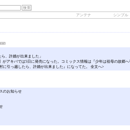
アンテナ
シンプル
たら、許婚が出来ました」
A】がアキバでは5日に発売になった。コミックス情報は『少年は祖母の故郷
村に引っ越したら、許婚が出来ました』になってた。 全文へ>
ンスのお知らせ
せ