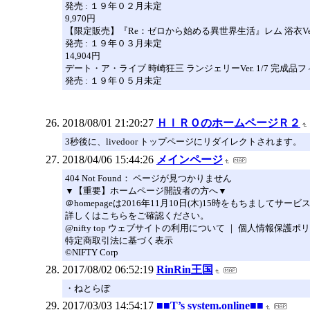
発売 : １９年０２月未定
9,970円
【限定販売】『Re：ゼロから始める異世界生活』レム 浴衣Ver.
発売 : １９年０３月未定
14,904円
デート・ア・ライブ 時崎狂三 ランジェリーVer. 1/7 完成品
発売 : １９年０５月未定
2018/08/01 21:20:27
ＨＩＲＯのホームページＲ２
3秒後に、livedoor トップページにリダイレクトされます。
2018/04/06 15:44:26
メインページ
404 Not Found： ページが見つかりません
▼【重要】ホームページ開設者の方へ▼
＠homepageは2016年11月10日(木)15時をもちま
詳しくはこちらをご確認ください。
@nifty top ウェブサイトの利用について ｜ 個人情報保護ポ
特定商取引法に基づく表示
©NIFTY Corp
2017/08/02 06:52:19
RinRin王国
・ねとらぼ
2017/03/03 14:54:17
■■T’s system.online■■