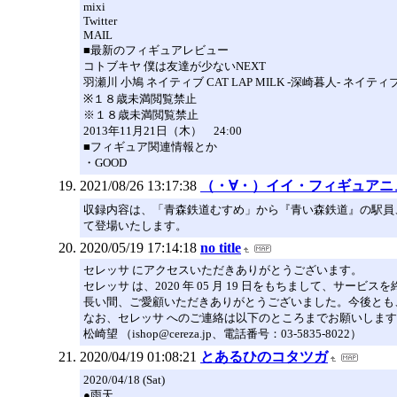
mixi
Twitter
MAIL
■最新のフィギュアレビュー
コトブキヤ 僕は友達が少ないNEXT
羽瀬川 小鳩 ネイティブ CAT LAP MILK -深崎暮人- ネイティブ
※１８歳未満閲覧禁止
※１８歳未満閲覧禁止
2013年11月21日（木） 24:00
■フィギュア関連情報とか
・GOOD
2021/08/26 13:17:38
（・∀・）イイ・フィギュアニ
収録内容は、「青森鉄道むすめ」から『青い森鉄道』の駅員
て登場いたします。
2020/05/19 17:14:18
no title
セレッサ にアクセスいただきありがとうございます。
セレッサ は、2020 年 05 月 19 日をもちまして、サー
長い間、ご愛顧いただきありがとうございました。今後とも
なお、セレッサ へのご連絡は以下のところまでお願いしま
松崎望 （ishop@cereza.jp、電話番号：03-5835-8022）
2020/04/19 01:08:21
とあるひのコタツガ
2020/04/18 (Sat)
●雨天