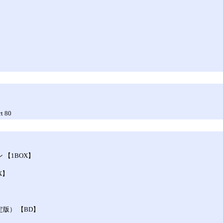
rt 80
 【1BOX】
X】
定版） 【BD】