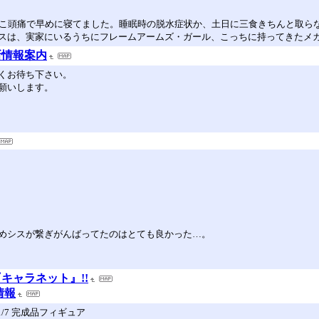
とこ頭痛で早めに寝てました。睡眠時の脱水症状か、土日に三食きちんと取ら
スは、実家にいるうちにフレームアームズ・ガール、こっちに持ってきたメ
新情報案内
くお待ち下さい。
願いします。
めシスが繋ぎがんばってたのはとても良かった…。
キャラネット』!!
情報
ッド 1/7 完成品フィギュア