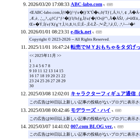
2026/03/20 17:08:33
ABC-labo.com
‹ŒABC-labo.com‚Íƒf�[ƒ^ƒx�[ƒXˆÚ�s‚ðƒTƒ{‚Á‚½‚¹‚￠‚Å�Á
‚Æ‚è‚ ‚¦‚¸‚³‚­‚çƒCƒ“ƒ^�[ƒlƒbƒg‚Ìƒuƒ�ƒO‹@”\‚Å�ÄŠJ‚·‚é•ûŒ
Œ»�Ý‚ÍƒeƒXƒg’†‚Ì‚½‚ß‚½‚Ü‚É–­‚È‹LŽ–‚ª•\Ž¦‚³‚ê‚Ü‚·‚ª‚²—¹�³
2026/01/01 08:23:31
e-flick.net
Copyright © 2023-2026 -- All Rights Reserved.
2025/11/01 16:47:24
転売でＭＹおもちゃをタダげ
<< 2025年11月 >>
1
2 3 4 5 6 7 8
9 10 11 12 13 14 15
16 17 18 19 20 21 22
23 24 25 26 27 28 29
30
2025/03/08 12:02:01
キャラクターフィギュア通信
この広告は90日以上新しい記事の投稿がないブログに表示
2025/03/08 00:42:46
モデラーズ・ハイ
この広告は90日以上新しい記事の投稿がないブログに表示
2025/03/07 14:41:02
007.com BLOG ver.
この広告は90日以上新しい記事の投稿がないブログに表示