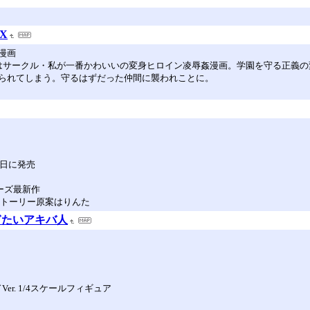
X
漫画
?」はサークル・私が一番かわいいの変身ヒロイン凌辱姦漫画。学園を守る正義
られてしまう。守るはずだった仲間に襲われことに。
月4日に発売
リーズ最新作
ストーリー原案はりんた
ぎたいアキバ人
r. 1/4スケールフィギュア