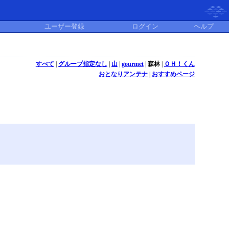
ユーザー登録
ログイン
ヘルプ
すべて
|
グループ指定なし
|
山
|
gourmet
|
森林
|
ＯＨ！くん
おとなりアンテナ
|
おすすめページ