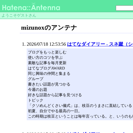
ようこそゲストさん
mizunoxのアンテナ
2026/07/18 12:53:56
はてなダイアリー - スネ蹴（
ブログをもっと楽しむ
使い方のコツを学ぶ
素敵な記事を毎月更新
はてなブログAWARD
同じ興味の仲間と集まる
グループ
書きたい話題が見つかる
今週のお題
好きな話題から記事を見つける
トピック
「クソめんどくさい儀式」は、枝豆のうまさに直結している
初夏、自分でやる最高の一日。
この時期は枝豆ということは毎年言っている。と、いうのも