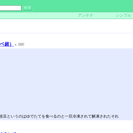
アンテナ
シンプル
シベ超）
枝豆というのはゆでたてを食べるのと一旦冷凍されて解凍されたそれ