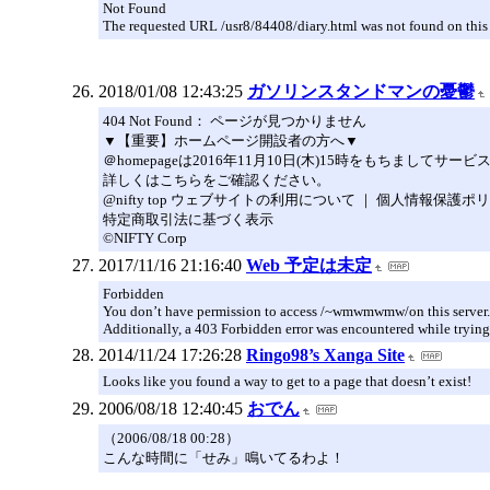
Not Found
The requested URL /usr8/84408/diary.html was not found on this 
2018/01/08 12:43:25
ガソリンスタンドマンの憂鬱
404 Not Found： ページが見つかりません
▼【重要】ホームページ開設者の方へ▼
＠homepageは2016年11月10日(木)15時をもちま
詳しくはこちらをご確認ください。
@nifty top ウェブサイトの利用について ｜ 個人情報保護ポ
特定商取引法に基づく表示
©NIFTY Corp
2017/11/16 21:16:40
Web 予定は未定
Forbidden
You don’t have permission to access /~wmwmwmw/on this server.
Additionally, a 403 Forbidden error was encountered while trying
2014/11/24 17:26:28
Ringo98’s Xanga Site
Looks like you found a way to get to a page that doesn’t exist!
2006/08/18 12:40:45
おでん
（2006/08/18 00:28）
こんな時間に「せみ」鳴いてるわよ！