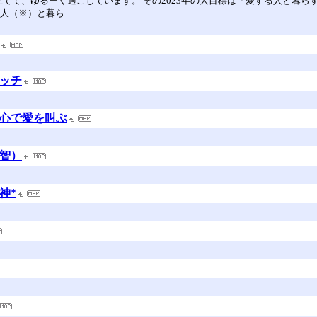
てて、ゆるーく過ごしています。 その2023年の大目標は「愛する人と暮ら
な人（※）と暮ら…
ヤッチ
中心で愛を叫ぶ
越智）
神*