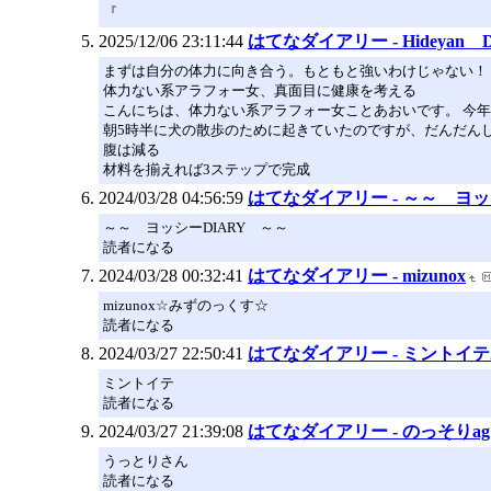
『
2025/12/06 23:11:44
はてなダイアリー - Hideyan Di
まずは自分の体力に向き合う。もともと強いわけじゃない！
体力ない系アラフォー女、真面目に健康を考える
こんにちは、体力ない系アラフォー女ことあおいです。 今
朝5時半に犬の散歩のために起きていたのですが、だんだん
腹は減る
材料を揃えれば3ステップで完成
2024/03/28 04:56:59
はてなダイアリー - ～～ ヨ
～～ ヨッシーDIARY ～～
読者になる
2024/03/28 00:32:41
はてなダイアリー - mizunox
mizunox☆みずのっくす☆
読者になる
2024/03/27 22:50:41
はてなダイアリー - ミントイテ2
ミントイテ
読者になる
2024/03/27 21:39:08
はてなダイアリー - のっそりa
うっとりさん
読者になる