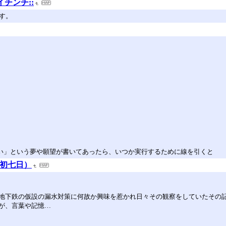
イチンチ::
す。
たい」という夢や願望が書いてあったら、いつか実行するために線を引くと
（初七日）
zon地下鉄の仮設の漏水対策に何故か興味を惹かれ日々その観察をしていたそ
が、言葉や記憶…