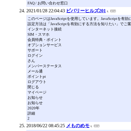
FAQ / お問い合わせ窓口
2021/01/28 22:04:43
ビバリーヒルズ201
このページはJavaScriptを使用しています。JavaScript
設定方法は「JavaScriptを有効にする方法を知りたい」で
インターネット接続
SIM・スマホ
会員特典・ポイント
オプションサービス
サポート
ログイン
さん
メンバーステータス
メール通
ポイントpt
ログアウト
閉じる
マイページ
お知らせ
お知らせ
2020年
詳細
2
2018/06/22 08:45:25
メものめモ