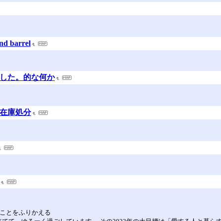
 barrel
ました。的な何か
フ在庫処分
たことをふりかえる