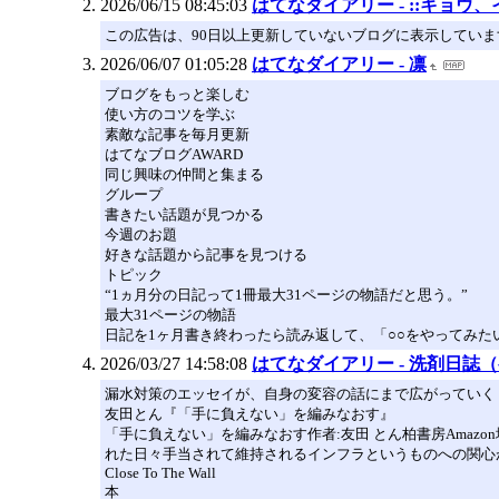
2026/06/15 08:45:03
はてなダイアリー - ::キョウ、
この広告は、90日以上更新していないブログに表示していま
2026/06/07 01:05:28
はてなダイアリー - 凛
ブログをもっと楽しむ
使い方のコツを学ぶ
素敵な記事を毎月更新
はてなブログAWARD
同じ興味の仲間と集まる
グループ
書きたい話題が見つかる
今週のお題
好きな話題から記事を見つける
トピック
“1ヵ月分の日記って1冊最大31ページの物語だと思う。”
最大31ページの物語
日記を1ヶ月書き終わったら読み返して、「○○をやってみ
2026/03/27 14:58:08
はてなダイアリー - 洗剤日誌
漏水対策のエッセイが、自身の変容の話にまで広がっていく
友田とん『「手に負えない」を編みなおす』
「手に負えない」を編みなおす作者:友田 とん柏書房Ama
れた日々手当されて維持されるインフラというものへの関心
Close To The Wall
本