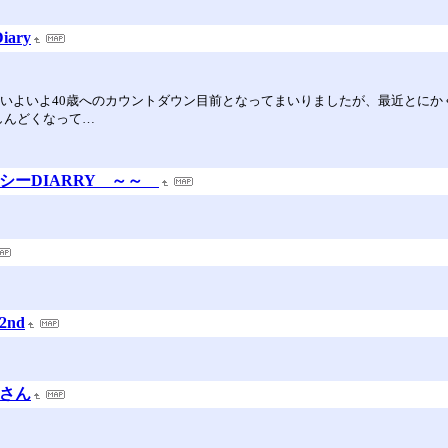
ary
年いよいよ40歳へのカウントダウン目前となってまいりましたが、最近とにか
しんどくなって…
ッシーDIARRY ～～
nd
gさん