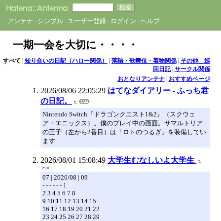
アンテナ
シンプル
ユーザー登録
ログイン
ヘルプ
一期一会を大切に・・・・
すべて
|
知り合いの日記（ハロー関係）
|
落語・歌舞伎・着物関係
|
その他 巡
回日記
|
サークル関係
おとなりアンテナ
|
おすすめページ
2026/08/06 22:05:29
はてなダイアリー - ふっち君
の日記。
Nintendo Switch『ドラゴンクエスト1&2』（スクウェ
ア・エニックス）。僕のプレイ中の画面。サマルトリア
の王子（左から2番目）は「ロトのつるぎ」を装備してい
ます
2026/08/01 15:08:49
大学生むなしいよ大学生
07 | 2026/08 | 09
- - - - - - 1
2 3 4 5 6 7 8
9 10 11 12 13 14 15
16 17 18 19 20 21 22
23 24 25 26 27 28 29