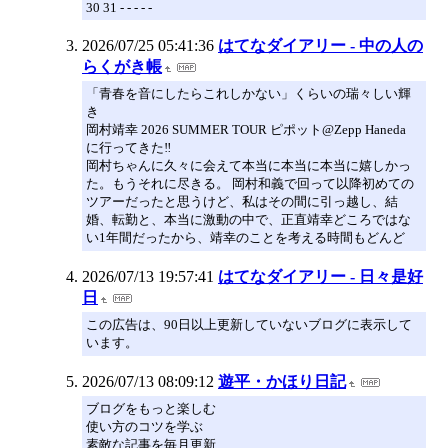
30 31 - - - - -
2026/07/25 05:41:36
はてなダイアリー - 中の人の
らくがき帳
「青春を音にしたらこれしかない」くらいの瑞々しい輝
き
岡村靖幸 2026 SUMMER TOUR ピポット@Zepp Haneda
に行ってきた‼️
岡村ちゃんに久々に会えて本当に本当に本当に嬉しかっ
た。もうそれに尽きる。 岡村和義で回って以降初めての
ツアーだったと思うけど、私はその間に引っ越し、結
婚、転勤と、本当に激動の中で、正直靖幸どころではな
い1年間だったから、靖幸のことを考える時間もどんど
2026/07/13 19:57:41
はてなダイアリー - 日々是好
日
この広告は、90日以上更新していないブログに表示して
います。
2026/07/13 08:09:12
遊平・かほり日記
ブログをもっと楽しむ
使い方のコツを学ぶ
素敵な記事を毎月更新