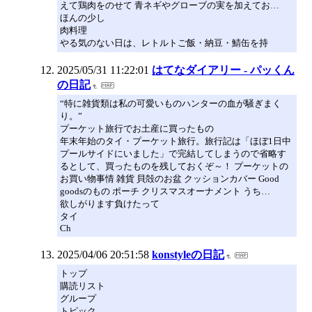
えて鶏肉をのせて 青ネギやグローブの実を加えてお…
ほんの少し
肉料理
やる気のない日は、レトルトご飯・納豆・鯖缶を持
2025/05/31 11:22:01
はてなダイアリー - パッくん
の日記
“特に雑貨類は私の可愛いものハンターの血が騒ぎまく
り。”
プーケット旅行でお土産に買ったもの
年末年始のタイ・プーケット旅行。旅行記は「ほぼ1日中
プールサイドにいました」で完結してしまうので省略す
るとして、買ったものを残しておくぞ～！ プーケットの
お買い物事情 雑貨 貝殻のお盆 クッションカバー Good
goodsのもの ポーチ クリスマスオーナメント うち…
欲しがります負けたって
タイ
Ch
2025/04/06 20:51:58
konstyleの日記
トップ
購読リスト
グループ
トピック