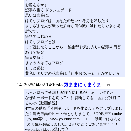
お題をさがす
記事を書く ダッシュボード
思いは言葉に。
はてなブログは、あなたの思いや考えを残したり、
さまざまな人が綴った多様な価値観に触れたりできる場
所です。
無料ではじめる
はてなブログとは
まず読むならここから！ 編集部お気に入りの記事を日替
わりで紹介
毎日更新！
きょうのはてなブログ
もっと読む
黄色いダリアの花言葉は「仕事おつかれ」とかでいいか
2025/04/02 14:10:48
気ままにくまくま
ぶった切って分割！ 配線も切れるが「あ」は打てた
なぜキーボードを真っ二つに切断しても「あ」だけ打て
るのか【動画解説】
4本目の動画「分割キーボードを作るよ」をアップしまし
た！過去最高のヒット作となりまして、3/29現在Youtube
で5,000再生、 www.youtube.comニコニコ動画ではなんと
1万再生を突破しました。ありがとうございます！！！！
www.nicovideo.jp隠して入