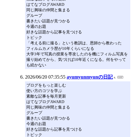
はてなブログAWARD
同じ興味の仲間と集まる
グループ
書きたい話題が見つかる
今週のお題
好きな話題から記事を見つける
トピック
「考える前に撮る」という教訓は、恩師から教わった
フィルムカメラ歴が10年くらいになる
大学3年で写真の授業を専攻したのを機にフィルム写真を
撮り始めてから、気づけば10年近くになる。何をやって
も続かない
2026/06/20 07:35:55
ayumyunmyunの日記
ブログをもっと楽しむ
使い方のコツを学ぶ
素敵な記事を毎月更新
はてなブログAWARD
同じ興味の仲間と集まる
グループ
書きたい話題が見つかる
今週のお題
好きな話題から記事を見つける
トピック