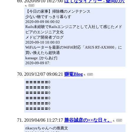
2020/09/10 16:27:00
はてなダイアリー - 疑問の穴
【今日の家事】掃除機のメンテナンス
少ない物ですっきり暮らす
2020-09-09 06:00:02
Rails未経験でRailsエンジニアとして入社して感じたメド
ピアのエンジニア文化
メドピア開発者ブログ
2020-09-10 10:00:03
WiFiルーターを最新のWiFi6対応「ASUS RT-AX3000」に
買い換えたら超快適
karaage. [からあげ]
2020-09-09 07:
2019/12/07 09:06:21
獅篭Blog
〓〓〓〓〓〓0
〓〓〓〓〓〓0
〓〓〓〓〓〓0
〓〓〓〓〓〓0
〓〓〓〓〓〓0
〓〓〓〓〓〓0
2019/04/06 11:27:17
勝谷誠彦の××な日々。
rikacyuちゃんへの推薦文