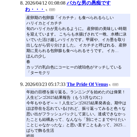
2026/04/12 01:08:08
バカな男の愚痴です
わ・・・
産卵期の包卵腺「イカチチ」も食べられるらしい
ハリイカとイカチチ
旬のハリイカが見られるように。 産卵前の美味しい時期
を迎えています。 こちらも水揚げされて一晩、水槽に泳
いでいた活け越しハリイカです。甲羅や、イカ墨を取り
出しながら切り分けました。 イカチチと呼ばれる、産卵
期に見られる包卵腺も食べられるそうです。 イカ…
ほんの少し
春
カップの乳白色にコーヒーの琥珀色がマッチしている
「ターモクリ
2026/03/23 05:17:33
The Pride Of Venus
年始の目標を振り返る。ランニングを始めたのは偉業！
人生ビンゴ2025結果報告（もう3月なのに）
今年もやるぞ～～！人生ビンゴ2025結果発表会。期中は
ほぼ存在を忘れているけれど、振り返ってみると色々な
思い出がフラッシュバックして楽しい。達成できなかっ
たことも結構あって、なんなら「別にそこまでやりたい
ことじゃなかったな」と思い直すこともあって、2025…
ばらで飾る生活
総括