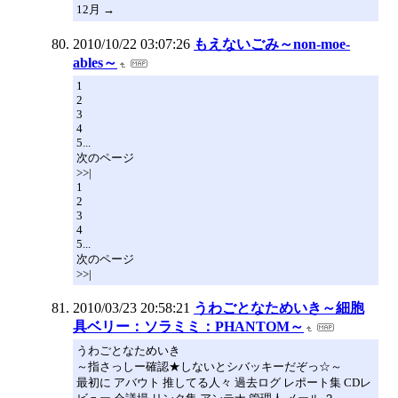
12月 →
2010/10/22 03:07:26
もえないごみ～non-moe-
ables～
1
2
3
4
5...
次のページ
>>|
1
2
3
4
5...
次のページ
>>|
2010/03/23 20:58:21
うわごとなためいき～細胞
具ベリー：ソラミミ：PHANTOM～
うわごとなためいき
～指さっしー確認★しないとシバッキーだぞっ☆～
最初に アバウト 推してる人々 過去ログ レポート集 CDレ