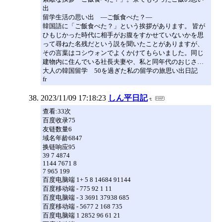
出
留学生活の思い出 ―ご飯食べた？―
韓国語に「ご飯食べた？」という挨拶があります。 皆が
ひもじかった時代に相手がお腹をすかせていないかを思
って尋ねた名残だという説を聞いたことがありますが、
その言葉はコシウォンでよくかけてもらいました。同じ
建物内に住んでいる社長夫妻や、私と同年代のおじさ…
大人の韓国留学 50を過ぎた私の留学の旅思い出日記
fr
2023/11/09 17:18:23
しん平日記
查看:33次
百度收录75
友链数量6
域名年龄6847
换链响应95
39 7 4874
1144 7671 8
7 965 199
百度电脑端 1+ 5 8 14684 91144
百度移动端 - 775 92 1 11
百度电脑端 - 3 3691 37938 685
百度移动端 - 5677 2 168 735
百度电脑端 1 2852 96 61 21