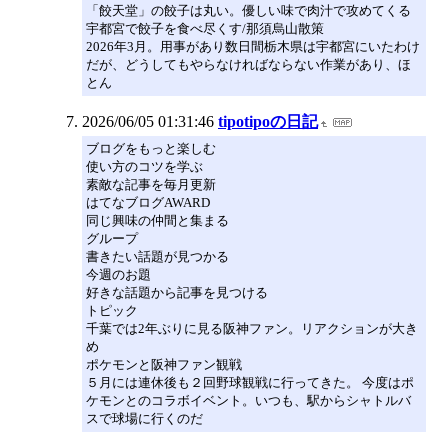
「餃天堂」の餃子は丸い。優しい味で肉汁で攻めてくる
宇都宮で餃子を食べ尽くす/那須烏山散策
2026年3月。用事があり数日間栃木県は宇都宮にいたわけ
だが、どうしてもやらなければならない作業があり、ほ
とん
2026/06/05 01:31:46
tipotipoの日記
ブログをもっと楽しむ
使い方のコツを学ぶ
素敵な記事を毎月更新
はてなブログAWARD
同じ興味の仲間と集まる
グループ
書きたい話題が見つかる
今週のお題
好きな話題から記事を見つける
トピック
千葉では2年ぶりに見る阪神ファン。リアクションが大き
め
ポケモンと阪神ファン観戦
５月には連休後も２回野球観戦に行ってきた。 今度はポ
ケモンとのコラボイベント。いつも、駅からシャトルバ
スで球場に行くのだ