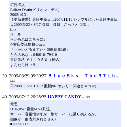
広告収入
Billion Death(ビリオン・デス)
2002/10.31
【更新履歴】最終更新日→2007/11/19 シンプルにした最終更新日
→2005/3/23～8/17 引越し引越しさっさと引越し
link
メール
何かあればこちらに↓
◇書店委託情報◇new
「ちゃいどるますた～360 総集編!」
とらのあな ：040010179410
書店価格 ￥１，０５０（税込）
まんだらけ ：5
2009/08/29 09:39:27
ＢｌｕｅＳｋｙ Ｔｈｅ３７ｔｈ
▽2009 08/29 ＴＯＰ更新(961オンリー関連と４コマ)
2009/07/12 20:35:35
HAPPY CANDY
最悪
DTIのWeb容量MAX到達。
サーバー容量増やすか、別サーバーに乗り換えるか。
画像が一部表示されません♪
■20090712