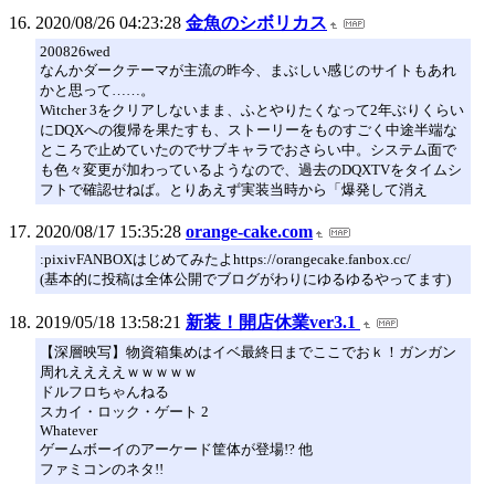
2020/08/26 04:23:28
金魚のシボリカス
200826wed
なんかダークテーマが主流の昨今、まぶしい感じのサイトもあれ
かと思って……。
Witcher 3をクリアしないまま、ふとやりたくなって2年ぶりくらい
にDQXへの復帰を果たすも、ストーリーをものすごく中途半端な
ところで止めていたのでサブキャラでおさらい中。システム面で
も色々変更が加わっているようなので、過去のDQXTVをタイムシ
フトで確認せねば。とりあえず実装当時から「爆発して消え
2020/08/17 15:35:28
orange-cake.com
:pixivFANBOXはじめてみたよhttps://orangecake.fanbox.cc/
(基本的に投稿は全体公開でブログがわりにゆるゆるやってます)
2019/05/18 13:58:21
新装！開店休業ver3.1
【深層映写】物資箱集めはイベ最終日までここでおｋ！ガンガン
周れええええｗｗｗｗｗ
ドルフロちゃんねる
スカイ・ロック・ゲート 2
Whatever
ゲームボーイのアーケード筐体が登場!? 他
ファミコンのネタ!!