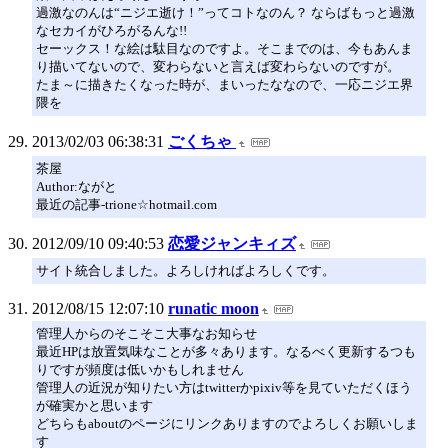
過激なのんは“ニジエ逝け！”ってコトなのん？ ならばもっと過激
なセカイがひろがるんな!!
セーックス！な絵は駄目なのですよ。そこまでのは、今もあんま
り描いてないので、変わらないと言えば変わらないのですが。
たま～に描きたくなった時が、まいったななので、一応ニジエ界
隈を
2013/02/03 06:38:31
ごくちゃ
茶屋
Author:ながと
最近の記事-trione☆hotmail.com
2012/09/10 09:40:53
恋愛ジャンキィズ
サイト統合しました。よろしければよろしくです。
2012/08/15 12:07:10
runatic moon
管理人からのそこそこ大事なお知らせ
最近HPは放置気味なことが多々あります。なるべく更新するつも
りですが頻度は低いかもしれません
管理人の近況が知りたい方はtwitterかpixiv等を見ていただくほう
が確実かと思います
どちらもaboutのページにリンクありますのでよろしくお願いしま
す