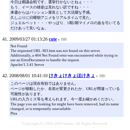
今日は都議会戦です。選挙行かないとねぇ・・・
もう、イースの雄姿は見れない訳ですね・・・
来週からはパッション屋良として大活躍な予感。
久しぶりに日曜朝アニメをリアルタイムで見た。
ジュエルペット・・・やっぱり、1期2期マイメロの血を引いてる
だけあって良いなぁ。
2009/03/27 01:13:26
cute
Not Found
The requested URL /f03.htm was not found on this server.
Additionally, a 404 Not Found error was encountered while trying to
use an ErrorDocument to handle the request.
Apache/1.3.41 Server
2008/08/01 10:41:10
けきょけきょほけきょ
このページは現在有効ではありません。
ページが移動したか、名前が変更されたか、URLが間違っている
可能性があります。
URLの入力ミス等も考えられます。今一度お確かめください。
The page you are looking for might have been removed, had its name
changed, or is temporarily unavailable.
Plea
Copyright (C) 2002-2026 hatena. All Rights Reserved.