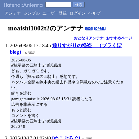
アンテナ
シンプル
ユーザー登録
ログイン
ヘルプ
moaishi1002t2のアンテナ
おとなりアンテナ
|
おすすめページ
2026/08/06 17:18:45
通りすがりの怪盗 （ブラくぼ
blog）
2026-08-05
#黙示録の四騎士 248話感想
ども、ガミガミです。
今週も『黙示録の四騎士』感想です。
ネタバレ全開＆鈴木央の過去作品ネタ満載なのでご注意くださ
い。
続きを読む
gamigamimissile 2026-08-05 15:31 読者になる
広告を非表示にする
もっと読む
コメントを書く
#黙示録の四騎士 248話感想
2026 / 8
2025/10/17 01:02:40
[ぬこぶろぐ]