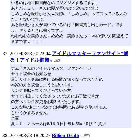
いるのは地下図書館なのでジメジメするですよ、
あとパチュリーさんは髪が長いので暑いのですよ
しめしめな魔理沙さん←実際に「しめしめ」って言っている人み
たことないですよ、
あと魔理沙さんが書いているのは「図書貸し出しカード」です
よ、借りるときは書くですよ
ねむねむな美鈴さん←めめめ…美鈴さんっ！ 本の使い方間違えて
ますですよ！！！
2010/03/23 20:22:04
アイドルマスターファンサイト*踊
る！アイドル御殿
ナム子さんのアイドルマスターファンページ
サイト統合のお知らせ
最近サイト更新に割ける時間が無くなって来たため
本家の方と統合しようと思います。
リンクを貼ってくださっていた方、
サイト捕捉してくださっていた方はお手数ですが
の方へリンク変更をお願いいたします。
こんな時期にアレなのでお時間のある時で構いません。
というかすみません。
本家
夏コミ、スペースは8/16 ３日目東レ55a「剛力百貨店
2010/03/23 18:20:27
Billion Death