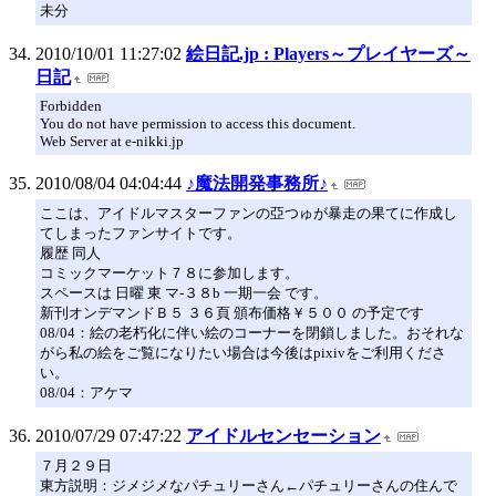
未分
2010/10/01 11:27:02
絵日記.jp : Players～プレイヤーズ～
日記
Forbidden
You do not have permission to access this document.
Web Server at e-nikki.jp
2010/08/04 04:04:44
♪魔法開発事務所♪
ここは、アイドルマスターファンの亞つゅが暴走の果てに作成し
てしまったファンサイトです。
履歴 同人
コミックマーケット７８に参加します。
スペースは 日曜 東 マ-３８b 一期一会 です。
新刊オンデマンドＢ５ ３６頁 頒布価格￥５００ の予定です
08/04：絵の老朽化に伴い絵のコーナーを閉鎖しました。おそれな
がら私の絵をご覧になりたい場合は今後はpixivをご利用くださ
い。
08/04：アケマ
2010/07/29 07:47:22
アイドルセンセーション
７月２９日
東方説明：ジメジメなパチュリーさん←パチュリーさんの住んで