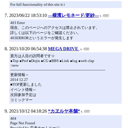
For full functionality of this site it i
2023/06/22 18:53:10
---横濱レモネード/更紗---
403 Error
現在、このページへのアクセスは禁止されています。
詳しくは以下のページをご確認ください。
403ERRORというエラーが発生します
2021/10/20 06:54:38
MEGA DRIVE
貴方は人目の訪問者です☆
●Top ●Prof ●Dojin ●CG ●BBS ●Link ●log ●web clap
↑new
-----------------------------------------------------------------------------------
更新情報～
2014 12.27
■TOP更新しました
イベント情報～
次回参加予定は
コミックマー
2021/10/12 04:18:26
*カヱルヤ本舗*
404
Page Not Found
Provided by 忍者ホームページ