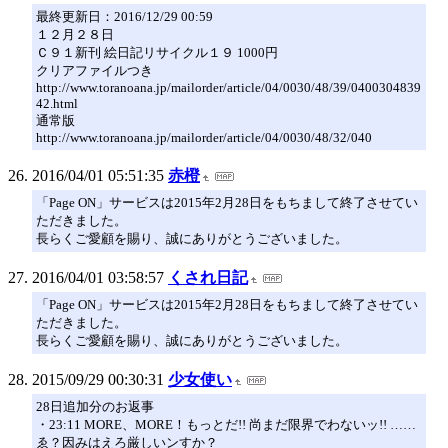
最終更新日：2016/12/29 00:59
１２月２８日
Ｃ９１新刊 絵日記リサイクル１９ 1000円
クリアファイルつき
http://www.toranoana.jp/mailorder/article/04/0030/48/39/0400304839
42.html
通常版
http://www.toranoana.jp/mailorder/article/04/0030/48/32/040
2016/04/01 05:51:35
赤橙
「Page ON」サービスは2015年2月28日をもちまして終了させてい
ただきました。
長らくご愛顧を賜り、誠にありがとうございました。
2016/04/01 03:58:57
くされ日記
「Page ON」サービスは2015年2月28日をもちまして終了させてい
ただきました。
長らくご愛顧を賜り、誠にありがとうございました。
2015/09/29 00:30:31
少女使い
28日追加分のお返事
・23:11 MORE、MORE！もっとだ!! 尚まだ限界でわないッ!! ……
ゑ？因みはえろ厳しいンすか？