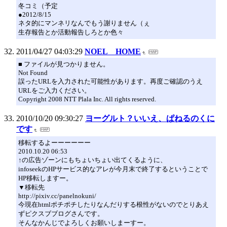
冬コミ（予定
●2012/8/15
ネタ的にマンネリなんでもう謝りません（ぇ
生存報告とか活動報告しろとか色々
2011/04/27 04:03:29
NOEL HOME
■ ファイルが見つかりません。
Not Found
誤ったURLを入力された可能性があります。再度ご確認のうえ
URLをご入力ください。
Copyright 2008 NTT Plala Inc. All rights reserved.
2010/10/20 09:30:27
ヨーグルト？いいえ、ぱねるのくに
です
移転するよーーーーーー
2010.10.20 06:53
↑の広告ゾーンにもちょいちょい出てくるように、
infoseekのHPサービス的なアレが今月末で終了するということで
HP移転しますー。
▼移転先
http://pixiv.cc/panelnokuni/
今現在htmlポチポチしたりなんだりする根性がないのでとりあえ
ずピクスブブログさんです。
そんなかんじでよろしくお願いしまーすー。