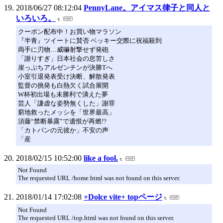
2018/06/27 08:12:04
PennyLane。アイマス律子と同人と
いろいろ。
クーポン配布中！お買い物マラソン
『半青』ツイートに賛否 ベッキー交際に祝福殺到
両手に刃物…威嚇射撃せず発砲
「謝りすぎ」日本社会の息苦しさ
崖っぷちアルゼンチンが決勝Tへ
小室引退発表受け決断、解散発表
監督の挑発も白熱欠く試合展開
W杯初出場も未勝利で潰えた夢
芸人「謙虚な姿勢無くした」謝罪
窮地救ったメッシを「世界最高」
須藤“禁断暴露”で遺恨が再燃!?
「カトパンの元彼か」不安の声
「産
2018/02/15 10:52:00
like a fool.
Not Found
The requested URL /home.html was not found on this server.
2018/01/14 17:02:08
+Dolce vite+ topページ
Not Found
The requested URL /top.html was not found on this server.