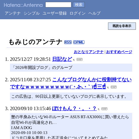
アンテナ
シンプル
ユーザー登録
ログイン
ヘルプ
既読を非表示
もみじのアンテナ
おとなりアンテナ
|
おすすめページ
2025/12/27 19:28:51
日記など
「2026年開設ブログ」のグループ
2025/11/08 23:27:25
こんなブログなんかに役割持てない
ですなｗｗｗｗｗｗｗｗｗ(´◔◞⊱◟◔｀)☝三☝
この広告は、90日以上更新していないブログに表示しています。
2020/09/10 13:15:46
ぽけもん？・。・？
蟹の半身みたいなWi-Fiルーター ASUS RT-AX3000に買い替えたら
自宅Wi-Fiが高速化され…
I AM A DOG
2020-09-10 10:00:13
ドコモ口座を悪用した不正送金についてまとめてみた