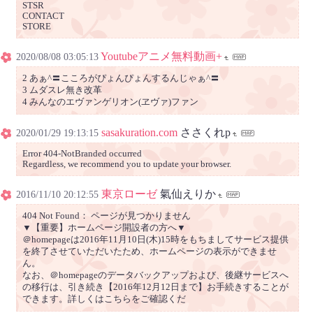
STSR
CONTACT
STORE
Youtubeアニメ無料動画+
2020/08/08 03:05:13
2 あぁ^〓こころがぴょんぴょんするんじゃぁ^〓
3 ムダスレ無き改革
4 みんなのエヴァンゲリオン(ヱヴァ)ファン
sasakuration.com
ささくれp
2020/01/29 19:13:15
Error 404-NotBranded occurred
Regardless, we recommend you to update your browser.
東京ローゼ
氣仙えりか
2016/11/10 20:12:55
404 Not Found： ページが見つかりません
▼【重要】ホームページ開設者の方へ▼
＠homepageは2016年11月10日(木)15時をもちましてサービス提供
を終了させていただいたため、ホームページの表示ができませ
ん。
なお、＠homepageのデータバックアップおよび、後継サービスへ
の移行は、引き続き【2016年12月12日まで】お手続きすることが
できます。詳しくはこちらをご確認くだ