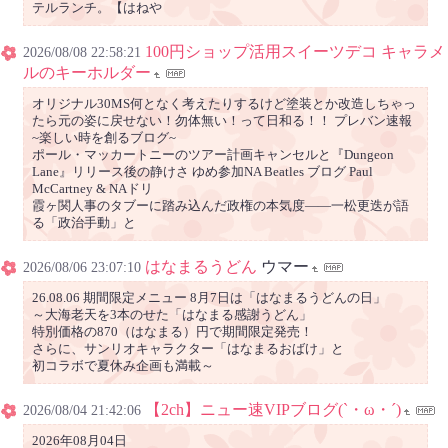
テルランチ。【はねや
100円ショップ活用スイーツデコ キャラメ
2026/08/08 22:58:21
ルのキーホルダー
オリジナル30MS何となく考えたりするけど塗装とか改造しちゃっ
たら元の姿に戻せない！勿体無い！って日和る！！ プレバン速報
~楽しい時を創るブログ~
ポール・マッカートニーのツアー計画キャンセルと『Dungeon
Lane』リリース後の静けさ ゆめ参加NA Beatles ブログ Paul
McCartney & NAドリ
霞ヶ関人事のタブーに踏み込んだ政権の本気度――一松更迭が語
る「政治手動」と
はなまるうどん
ウマー
2026/08/06 23:07:10
26.08.06 期間限定メニュー 8月7日は「はなまるうどんの日」
～大海老天を3本のせた「はなまる感謝うどん」
特別価格の870（はなまる）円で期間限定発売！
さらに、サンリオキャラクター「はなまるおばけ」と
初コラボで夏休み企画も満載～
【2ch】ニュー速VIPブログ(`・ω・´)
2026/08/04 21:42:06
2026年08月04日