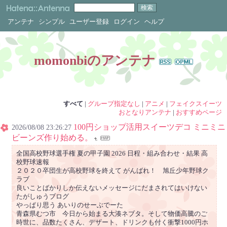
アンテナ
シンプル
ユーザー登録
ログイン
ヘルプ
momonbiのアンテナ
すべて
|
グループ指定なし
|
アニメ
|
フェイクスイーツ
おとなりアンテナ
|
おすすめページ
100円ショップ活用スイーツデコ ミニミニ
2026/08/08 23:26:27
ビーンズ作り始める。
全国高校野球選手権 夏の甲子園 2026 日程・組み合わせ・結果 高
校野球速報
２０２０卒団生が高校野球を終えて がんばれ！ 旭丘少年野球ク
ラブ
良いことばかりしか伝えないメッセージにだまされてはいけない
たがしゅうブログ
やっぱり思う あいりのせーぶでーた
青森県むつ市 今日から始まる大湊ネブタ。そして物価高騰のご
時世に、品数たくさん、デザート、ドリンクも付く衝撃1000円ホ