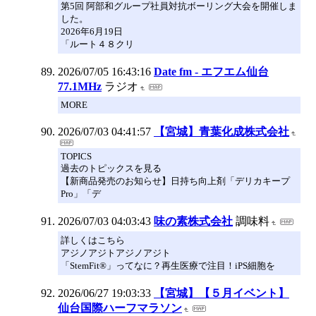
第5回 阿部和グループ社員対抗ボーリング大会を開催しま
した。
2026年6月19日
「ルート４８クリ
2026/07/05 16:43:16
Date fm - エフエム仙台
77.1MHz
ラジオ
MORE
2026/07/03 04:41:57
【宮城】青葉化成株式会社
TOPICS
過去のトピックスを見る
【新商品発売のお知らせ】日持ち向上剤「デリカキープ
Pro」「デ
2026/07/03 04:03:43
味の素株式会社
調味料
詳しくはこちら
アジノアジトアジノアジト
「StemFit®」ってなに？再生医療で注目！iPS細胞を
2026/06/27 19:03:33
【宮城】【５月イベント】
仙台国際ハーフマラソン