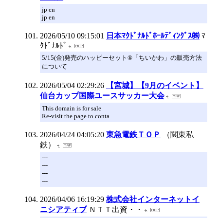
jp en
jp en
2026/05/10 09:15:01
日本ﾏｸﾄﾞﾅﾙﾄﾞﾎｰﾙﾃﾞｨﾝｸﾞｽ㈱
ﾏ
ｸﾄﾞﾅﾙﾄﾞ
5/15(金)発売のハッピーセット®「ちいかわ」の販売方法
について
2026/05/04 02:29:26
【宮城】【9月のイベント】
仙台カップ国際ユースサッカー大会
This domain is for sale
Re-visit the page to conta
2026/04/24 04:05:20
東急電鉄ＴＯＰ
（関東私
鉄）
---
---
---
---
2026/04/06 16:19:29
株式会社インターネットイ
ニシアティブ
ＮＴＴ出資・・