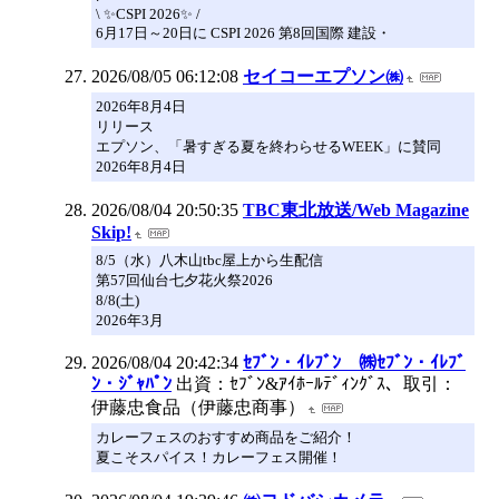
\ ✨CSPI 2026✨ /
6月17日～20日に CSPI 2026 第8回国際 建設・
2026/08/05 06:12:08
セイコーエプソン㈱
2026年8月4日
リリース
エプソン、「暑すぎる夏を終わらせるWEEK」に賛同
2026年8月4日
2026/08/04 20:50:35
TBC東北放送/Web Magazine
Skip!
8/5（水）八木山tbc屋上から生配信
第57回仙台七夕花火祭2026
8/8(土)
2026年3月
2026/08/04 20:42:34
ｾﾌﾞﾝ・ｲﾚﾌﾞﾝ ㈱ｾﾌﾞﾝ・ｲﾚﾌﾞ
ﾝ・ｼﾞｬﾊﾟﾝ
出資：ｾﾌﾞﾝ&ｱｲﾎｰﾙﾃﾞｨﾝｸﾞｽ、取引：
伊藤忠食品（伊藤忠商事）
カレーフェスのおすすめ商品をご紹介！
夏こそスパイス！カレーフェス開催！