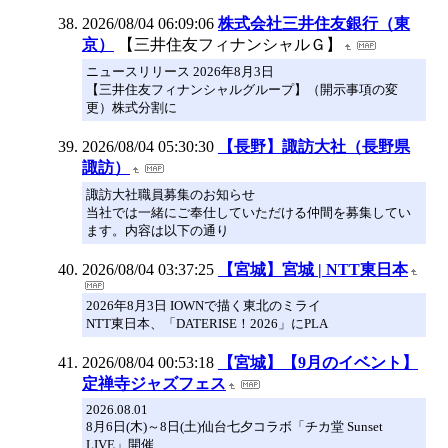
2026/08/04 06:09:06
株式会社三井住友銀行（東
京）
【三井住友フィナンシャルＧ】
ニュースリリース 2026年8月3日
【三井住友フィナンシャルグループ】（開示事項の変
更）株式分割に
2026/08/04 05:30:30
【長野】諏訪大社（長野県
諏訪）
諏訪大社職員募集のお知らせ
当社では一緒にご奉仕していただける仲間を募集してい
ます。内容は以下の通り
2026/08/04 03:37:25
【宮城】宮城 | NTT東日本
2026年8月3日 IOWNで描く東北のミライ
NTT東日本、「DATERISE！2026」にPLA
2026/08/04 00:53:18
【宮城】【9月のイベント】
定禅寺ジャズフェス
2026.08.01
8月6日(木)～8日(土)仙台七夕コラボ「チカ堂 Sunset
LIVE」開催