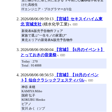
受け継がれた命と共に生きる ３年前に心臓移植手術を受
けた高校生
ITエンジニア・プログラマーが1位
2026/08/06 09:59:13
【宮城】セキスイハイム東
北 宮城支社
(積水化学工業)
新発表&販売予告物件フェア
家族で選ぶ“一生モノの家選び”
東北エリアの新発表&販売予告物件
2026/08/06 09:00:04
【宮城】【6月のイベント】
とっておきの音楽祭
Today : 270
Total : 914888
2026/08/06 08:56:53
【宮城】【10月のイベン
ト】仙台クラシックフェスティバル
神谷 未穂
KAMIYA Miho
国府 弘子
KOKUBU Hiroko
ピアノ
安川 みく（ソプ