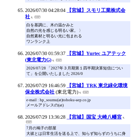
2026/07/30 04:28:04
【宮城】スモリ工業株式会
社
白を基調に、木の温かみと
自然の光を感じる明るい家。 〉
自然素材と明るい光に包まれる
ワンランク上
2026/07/30 01:59:37
【宮城】Yurtec ユアテック
(東北電力G)
2026/07/28 「2027年３月期第１四半期決算短信につい
て」を公開いたしました 2026/0
2026/07/29 16:46:59
【宮城】TRK 東北緑化環境
保全株式会社
(東北電力)
e-mail : hp_soumu(at)tohoku-aep.co.jp
メールアドレスの(at)
2026/07/29 13:36:28
【宮城】国宝 大崎八幡宮
7月の鳩子の部屋
大祓とは日常生活を送る上で、知らず知らずのうちに身