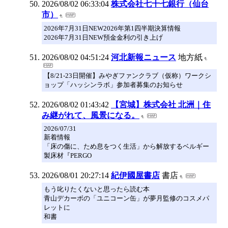
2026/08/02 06:33:04
株式会社七十七銀行（仙台
市）
2026年7月31日NEW2026年第1四半期決算情報
2026年7月31日NEW預金金利の引き上げ
2026/08/02 04:51:24
河北新報ニュース
地方紙
【8/21-23日開催】みやぎファンクラブ（仮称）ワークシ
ョップ「ハッシンラボ」参加者募集のお知らせ
2026/08/02 01:43:42
【宮城】株式会社 北洲｜住
み継がれて、風景になる。
2026/07/31
新着情報
「床の傷に、ため息をつく生活」から解放するベルギー
製床材『PERGO
2026/08/01 20:27:14
紀伊國屋書店
書店
もう叱りたくないと思ったら読む本
青山デカーボの「ユニコーン缶」が夢月監修のコスメパ
レットに
和書