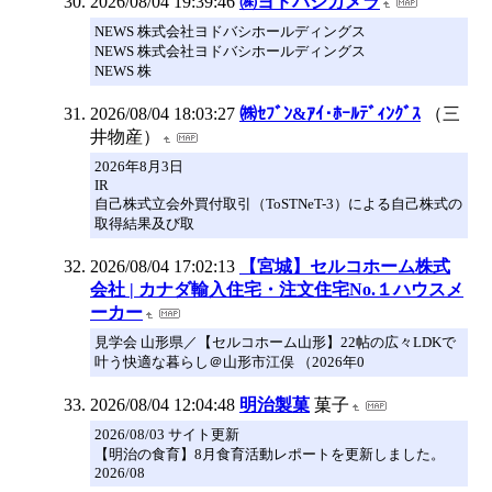
2026/08/04 19:39:46
㈱ヨドバシカメラ
NEWS 株式会社ヨドバシホールディングス
NEWS 株式会社ヨドバシホールディングス
NEWS 株
2026/08/04 18:03:27
㈱ｾﾌﾞﾝ&ｱｲ･ﾎｰﾙﾃﾞｨﾝｸﾞｽ
（三
井物産）
2026年8月3日
IR
自己株式立会外買付取引（ToSTNeT-3）による自己株式の
取得結果及び取
2026/08/04 17:02:13
【宮城】セルコホーム株式
会社 | カナダ輸入住宅・注文住宅No.１ハウスメ
ーカー
見学会 山形県／【セルコホーム山形】22帖の広々LDKで
叶う快適な暮らし＠山形市江俣 （2026年0
2026/08/04 12:04:48
明治製菓
菓子
2026/08/03 サイト更新
【明治の食育】8月食育活動レポートを更新しました。
2026/08