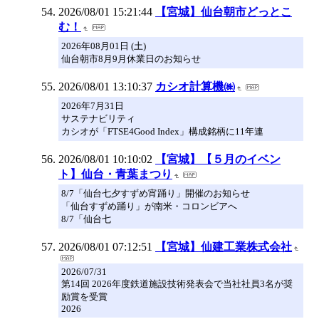
2026/08/01 15:21:44
【宮城】仙台朝市どっとこ
む！
2026年08月01日 (土)
仙台朝市8月9月休業日のお知らせ
2026/08/01 13:10:37
カシオ計算機㈱
2026年7月31日
サステナビリティ
カシオが「FTSE4Good Index」構成銘柄に11年連
2026/08/01 10:10:02
【宮城】【５月のイベン
ト】仙台・青葉まつり
8/7「仙台七夕すずめ宵踊り」開催のお知らせ
「仙台すずめ踊り」が南米・コロンビアへ
8/7「仙台七
2026/08/01 07:12:51
【宮城】仙建工業株式会社
2026/07/31
第14回 2026年度鉄道施設技術発表会で当社社員3名が奨
励賞を受賞
2026