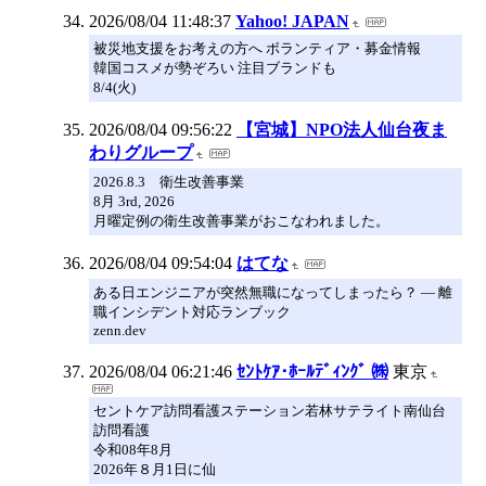
2026/08/04 11:48:37
Yahoo! JAPAN
被災地支援をお考えの方へ ボランティア・募金情報
韓国コスメが勢ぞろい 注目ブランドも
8/4(火)
2026/08/04 09:56:22
【宮城】NPO法人仙台夜ま
わりグループ
2026.8.3 衛生改善事業
8月 3rd, 2026
月曜定例の衛生改善事業がおこなわれました。
2026/08/04 09:54:04
はてな
ある日エンジニアが突然無職になってしまったら？ — 離
職インシデント対応ランブック
zenn.dev
2026/08/04 06:21:46
ｾﾝﾄｹｱ･ﾎｰﾙﾃﾞｨﾝｸﾞ ㈱
東京
セントケア訪問看護ステーション若林サテライト南仙台
訪問看護
令和08年8月
2026年８月1日に仙