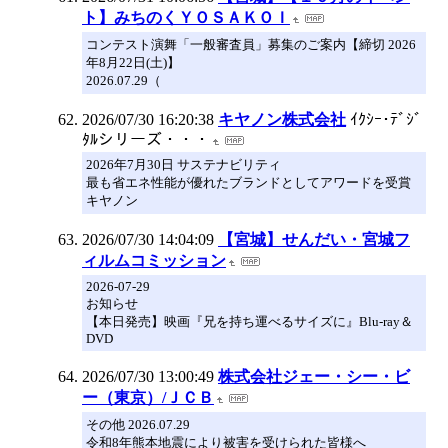
ト】みちのくＹＯＳＡＫＯＩ
コンテスト演舞「一般審査員」募集のご案内【締切 2026
年8月22日(土)】
2026.07.29（
2026/07/30 16:20:38
キヤノン株式会社
ｲｸｼｰ･ﾃﾞｼﾞ
ﾀﾙシリーズ・・・
2026年7月30日 サステナビリティ
最も省エネ性能が優れたブランドとしてアワードを受賞
キヤノン
2026/07/30 14:04:09
【宮城】せんだい・宮城フ
ィルムコミッション
2026-07-29
お知らせ
【本日発売】映画『兄を持ち運べるサイズに』Blu-ray＆
DVD
2026/07/30 13:00:49
株式会社ジェー・シー・ビ
ー（東京）/ＪＣＢ
その他 2026.07.29
令和8年熊本地震により被害を受けられた皆様へ