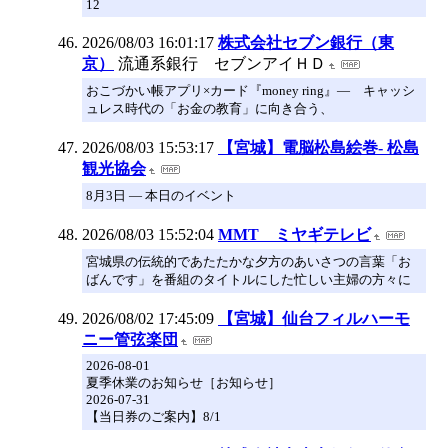
12
2026/08/03 16:01:17
株式会社セブン銀行（東
京）
流通系銀行 セブンアイＨＤ
おこづかい帳アプリ×カード『money ring』― キャッシ
ュレス時代の「お金の教育」に向き合う、
2026/08/03 15:53:17
【宮城】電脳松島絵巻- 松島
観光協会
8月3日 ― 本日のイベント
2026/08/03 15:52:04
MMT ミヤギテレビ
宮城県の伝統的であたたかな夕方のあいさつの言葉「お
ばんです」を番組のタイトルにした忙しい主婦の方々に
2026/08/02 17:45:09
【宮城】仙台フィルハーモ
ニー管弦楽団
2026-08-01
夏季休業のお知らせ［お知らせ］
2026-07-31
【当日券のご案内】8/1