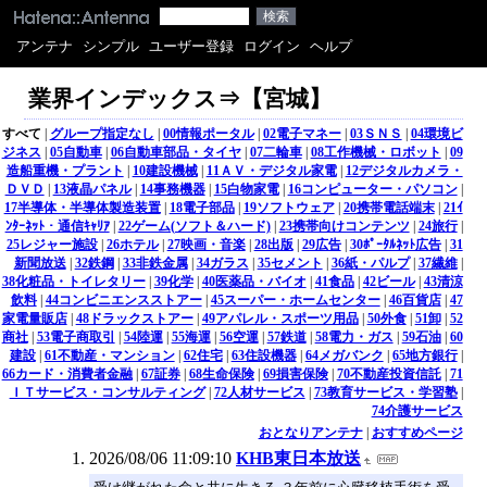
アンテナ
シンプル
ユーザー登録
ログイン
ヘルプ
業界インデックス⇒【宮城】
すべて
|
グループ指定なし
|
00情報ポータル
|
02電子マネー
|
03ＳＮＳ
|
04環境ビ
ジネス
|
05自動車
|
06自動車部品・タイヤ
|
07二輪車
|
08工作機械・ロボット
|
09
造船重機・プラント
|
10建設機械
|
11ＡＶ・デジタル家電
|
12デジタルカメラ・
ＤＶＤ
|
13液晶パネル
|
14事務機器
|
15白物家電
|
16コンピューター・パソコン
|
17半導体・半導体製造装置
|
18電子部品
|
19ソフトウェア
|
20携帯電話端末
|
21ｲ
ﾝﾀｰﾈｯﾄ・通信ｷｬﾘｱ
|
22ゲーム(ソフト＆ハード)
|
23携帯向けコンテンツ
|
24旅行
|
25レジャー施設
|
26ホテル
|
27映画・音楽
|
28出版
|
29広告
|
30ﾎﾟｰﾀﾙﾈｯﾄ広告
|
31
新聞放送
|
32鉄鋼
|
33非鉄金属
|
34ガラス
|
35セメント
|
36紙・パルプ
|
37繊維
|
38化粧品・トイレタリー
|
39化学
|
40医薬品・バイオ
|
41食品
|
42ビール
|
43清涼
飲料
|
44コンビニエンスストアー
|
45スーパー・ホームセンター
|
46百貨店
|
47
家電量販店
|
48ドラックストアー
|
49アパレル・スポーツ用品
|
50外食
|
51卸
|
52
商社
|
53電子商取引
|
54陸運
|
55海運
|
56空運
|
57鉄道
|
58電力・ガス
|
59石油
|
60
建設
|
61不動産・マンション
|
62住宅
|
63住設機器
|
64メガバンク
|
65地方銀行
|
66カード・消費者金融
|
67証券
|
68生命保険
|
69損害保険
|
70不動産投資信託
|
71
ＩＴサービス・コンサルティング
|
72人材サービス
|
73教育サービス・学習塾
|
74介護サービス
おとなりアンテナ
|
おすすめページ
2026/08/06 11:09:10
KHB東日本放送