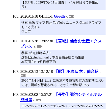
【第7期：2026年5月11日開講】（4月20日まで募集延
長）
2026/03/18 04:11:51
Google
検索 画像 マップ Play YouTube ニュース Gmail ドライブ
もっと見る »
ウェブ
2026/02/28 13:05:30
【宮城】仙台お土産エクス
プレス
恭喜, 站点创建成功！
这是默认index.html，本页面由系统自动生成
本页面在FTP根目录下的
2026/02/13 13:12:10
【駅】JR東日本：仙台駅
2026年3月14日（土）に実施する運賃改定の直前期におい
ては、混雑が想定されることから一部の駅でみ
2026/02/08 15:57:21
【長野】諏訪シティホテル
成田屋
JR??z?K?w???k??2???ﾌビ?W?l?X?z?e?? ?z?K?V?e?B?z?e??