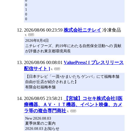
0
0
1
0
0
2026/08/06 00:23:59
株式会社ニチレイ
冷凍食品
2026年8月4日
ニチレイフーズ、約19年にわたる自然保全活動への 貢献
が評価され東京都環境局長
2026/08/06 00:08:01
ValuePress! [ プレスリリース
配信サイト ]
【日本テレビ「一茂×かまいたち ゲンバ」にて福梅本舗
自由が丘店が紹介されました】
有限会社福梅本舗
2026/08/05 23:58:21
【宮城】コセキ株式会社∥医
療機器、ＡＶ・ＩＴ機器、イベント映像、カメ
ラ等の複合専門商社
New 2026.08.03
夏季休業のご案内
2026.08.03 お知らせ