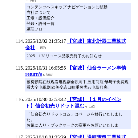
コンテンツへスキップ ナビゲーションに移動
当社について
工場・設備紹介
登録・許可一覧
処理フロー
2025/12/02 21:35:17
【宮城】東北計器工業株式
会社
2025.11.28リユース品販売終了のお知らせ
2025/10/31 16:05:55
【宮城】仙台ラーメン事情
return’s
被窝影院在线观看电视剧全职高手,应用商店,母与子免费观
看大全电视剧,欧美变态口味重另类av电影邢房,
2025/10/30 02:53:42
【宮城】【１月のイベン
ト】仙台初売りドット混む
「仙台初売りドットコム」はページを移行いたしまし
た。
お気に入り・ブックマークの変更をお願いいたしま
2025/10/10 01:25:29
【宮城】通研電気工業株式