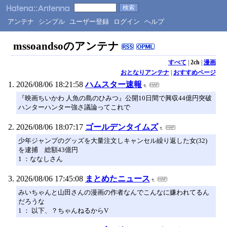
アンテナ
シンプル
ユーザー登録
ログイン
ヘルプ
mssoandsoのアンテナ
すべて
|
2ch
|
漫画
おとなりアンテナ
|
おすすめページ
2026/08/06 18:21:58
ハムスター速報
『映画ちいかわ 人魚の島のひみつ』公開10日間で興収44億円突破
ハンターハンター強さ議論ってこれで
2026/08/06 18:07:17
ゴールデンタイムズ
少年ジャンプのグッズを大量注文しキャンセル繰り返した女(32)
を逮捕 総額43億円
1 ：ななしさん
2026/08/06 17:45:08
まとめたニュース
みいちゃんと山田さんの漫画の作者なんでこんなに嫌われてるん
だろうな
1 ： 以下、？ちゃんねるからV