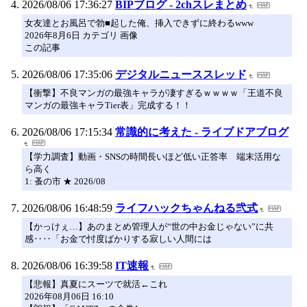
2026/08/06 17:36:27
BIPブログ - 2chスレまとめ
女友達とお風呂で勃■起した俺、挿入できずに終わるwww
2026年8月6日 カテゴリ 画像
この記事
2026/08/06 17:35:06
デジタルニューススレッド
【衝撃】不良マンガの最強キャラが凄すぎるｗｗｗｗ「王道不良
マンガの最強キャラTier表」完成する！！
2026/08/06 17:15:34
常識的に考えた - ライブドアブログ
【学力調査】動画・SNSの時間長いほど低い正答率 端末活用な
ら高く
1: 蚤の市 ★ 2026/08
2026/08/06 16:48:59
ライフハックちゃんねる弐式
【かっけぇ…】あのまとめ管理人が“世の中お金じゃない”に共
感‥‥「お金で忖度ばかりする寂しい人間には
2026/08/06 16:39:58
IT速報
【悲報】真夏にスーツで就活←これ
2026年08月06日 16:10