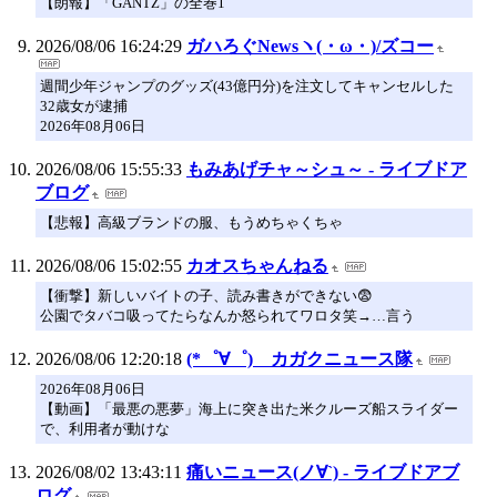
【朗報】「GANTZ」の全巻1
2026/08/06 16:24:29
ガハろぐNewsヽ(・ω・)/ズコー
週間少年ジャンプのグッズ(43億円分)を注文してキャンセルした
32歳女が逮捕
2026年08月06日
2026/08/06 15:55:33
もみあげチャ～シュ～ - ライブドア
ブログ
【悲報】高級ブランドの服、もうめちゃくちゃ
2026/08/06 15:02:55
カオスちゃんねる
【衝撃】新しいバイトの子、読み書きができない😨
公園でタバコ吸ってたらなんか怒られてワロタ笑→…言う
2026/08/06 12:20:18
(*゜∀゜)ゞカガクニュース隊
2026年08月06日
【動画】「最悪の悪夢」海上に突き出た米クルーズ船スライダー
で、利用者が動けな
2026/08/02 13:43:11
痛いニュース(ノ∀`) - ライブドアブ
ログ