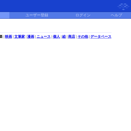
ユーザー登録
ログイン
ヘルプ
楽
|
映画
|
文筆家
|
漫画
|
ニュース
|
個人
|
絵
|
商店
|
その他
|
データベース