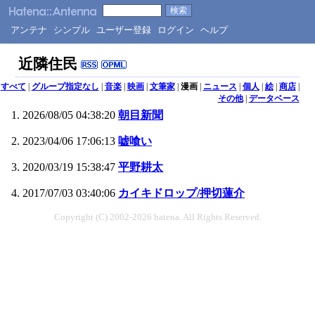
アンテナ
シンプル
ユーザー登録
ログイン
ヘルプ
近隣住民
すべて
|
グループ指定なし
|
音楽
|
映画
|
文筆家
|
漫画
|
ニュース
|
個人
|
絵
|
商店
|
その他
|
データベース
2026/08/05 04:38:20
朝目新聞
2023/04/06 17:06:13
嘘喰い
2020/03/19 15:38:47
平野耕太
2017/07/03 03:40:06
カイキドロップ/押切蓮介
Copyright (C) 2002-2026 hatena. All Rights Reserved.