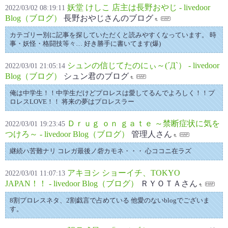
妖堂 けしこ 店主は長野おやじ - livedoor
2022/03/02 08:19:11
Blog（ブログ）
長野おやじさんのブログ
カテゴリー別に記事を探していただくと読みやすくなっています。 時
事・妖怪・格闘技等々… 好き勝手に書いてます(爆)
シュンの信じてたのにぃ～(´Д`） - livedoor
2022/03/01 21:05:14
Blog（ブログ）
シュン君のブログ
俺は中学生！！中学生だけどプロレスは愛してるんでよろしく！！プ
ロレスLOVE！！ 将来の夢はプロレスラー
Ｄｒｕｇ ｏｎ ｇａｔｅ ～禁断症状に気を
2022/03/01 19:23:45
つけろ～ - livedoor Blog（ブログ）
管理人さん
継続ハ苦難ナリ コレガ最後ノ砦カモネ・・・ 心ココニ在ラズ
アキヨシ ショーイチ、TOKYO
2022/03/01 11:07:13
JAPAN！！ - livedoor Blog（ブログ）
ＲＹＯＴＡさん
8割プロレスネタ、2割戯言で占めている 他愛のないblogでございま
す。