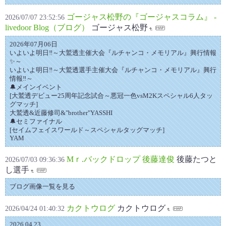
ゴージャス松野の『ゴージャスコラム』 -
2026/07/07 23:52:56
livedoor Blog（ブログ）
ゴージャス松野
2026年07月06日
いよいよ明日‼️～大鷲透主催大会『ルチャンコ・メモリアル』興行情報
✨～
いよいよ明日‼️～大鷲透選手主催大会『ルチャンコ・メモリアル』興行
情報‼️～
🔔メインイベント
[大鷲透デビュー25周年記念試合～悪冠一色vsM2Kスペシャル6人タッ
グマッチ]
大鷲透&近藤修司&"brother"YASSHI
🔔セミファイナル
[セイムフェイスワールド～スペシャルタッグマッチ]
YAM
Mｒ.バックドロップ 後藤達俊
後藤たつと
2026/07/03 09:36:36
し選手
ブログ画像一覧を見る
カクトウログ
カクトウログ
2026/04/24 01:40:32
2026.04.23