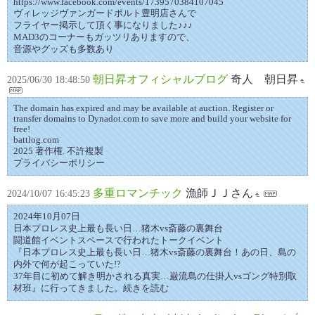
https://www.facebook.com/events/1739570384107045
ヴィレッジヴァンガードポルト豊明店さんで
フライヤー掲示して頂く事になりました♪♪♪
MAD3のコーナーもガッツリありますので、
音源やグッズも多数あり
朝日昇オフィシャルブログ
奇人 朝日昇
2025/06/30 18:48:50
The domain has expired and may be available at auction. Register or
transfer domains to Dynadot.com to save more and build your website for
free!
battlog.com
2025 著作権. 不許複製
プライバシーポリシー
多重ロマンチック
漁師ＪＪさん
2024/10/07 16:45:23
2024年10月07日
日本プロレス史上最も長い日…猪木vs斎藤の裏舞台
闘道館イベントスペースで行われたトークイベント
『日本プロレス史上最も長い日…猪木vs斎藤の裏舞台！あの日、島の
内外で何が起こっていた!?
37年目に初めて解き明かされる真実…巌流島の仕掛人vsゴング特別取
材班』に行ってきました。続きを読む