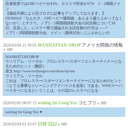
読者投票ではGHCヘビーが43%、カリスマ対決が57% 5・2両国メイ
ン
【接続不調により旧ブログに記事をアップしております。】
OZAWAが「なんかさ、GHCヘビー級戦線、あんまり盛り上がってなく
ないか?」とチクリ。ノア5・2両国国技館大会の試合順について18
日、言及した。レスラー間で議論される試合順の行方は——?
ノア5・2両国国技館大会、メイン（最終試合）にふさわしいの
MANHATTAN DROP
アメリカ関係の情報
2026/03/04 21:39:05
MANHATTAN DROP
ウィリアム・リーガル プロレスラー/スポーツエンターテイナーにな
るためのヒント（翻訳）
原文 http://www.twitlonger.com/show/njvnie
ウィリアム・リーガル
これは、プロレスラー/スポーツエンターテイナーになるためのヒント
（とても重要なトレーニングアドバイスを追加）である。WWEスーパ
ースターになるということは、その辺のレスラーになる
waiting for Gong Yoo
コヒプリ
2026/02/05 08:07:13
waiting for Gong Yoo ♥
日韓 日記
2026/02/04 01:43:07