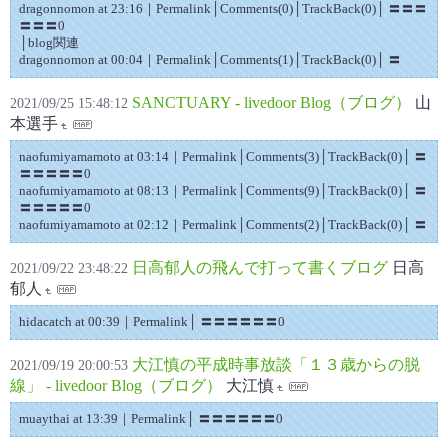
dragonnomon at 23:16｜Permalink│Comments(0)│TrackBack(0)│ 〓〓〓
〓〓〓0
│blog関連
dragonnomon at 00:04｜Permalink│Comments(1)│TrackBack(0)│ 〓
SANCTUARY - livedoor Blog（ブログ）
山
2021/09/25 15:48:12
本選手
naofumiyamamoto at 03:14｜Permalink│Comments(3)│TrackBack(0)│ 〓
〓〓〓〓〓0
naofumiyamamoto at 08:13｜Permalink│Comments(9)│TrackBack(0)│ 〓
〓〓〓〓〓0
naofumiyamamoto at 02:12｜Permalink│Comments(2)│TrackBack(0)│ 〓
日高郁人の飛んで打って書くブログ
日高
2021/09/22 23:48:22
郁人
hidacatch at 00:39｜Permalink│ 〓〓〓〓〓〓0
大江慎の平成時事放談「１３歳からの脱
2021/09/19 20:00:53
線」 - livedoor Blog（ブログ）
大江慎
muaythai at 13:39｜Permalink│ 〓〓〓〓〓〓0