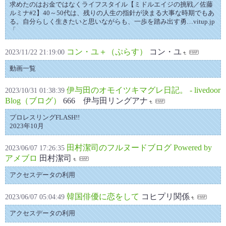
求めたのはお金ではなくライフスタイル【ミドルエイジの挑戦／佐藤
ルミナ#2】40～50代は、残りの人生の指針が決まる大事な時期でもあ
る。自分らしく生きたいと思いながらも、一歩を踏み出す勇…vitup.jp
「
コン・ユ＋（ぷらす）
コン・ユ
2023/11/22 21:19:00
動画一覧
伊与田のオモイツキマグレ日記。 - livedoor
2023/10/31 01:38:39
Blog（ブログ）
666 伊与田リングアナ
プロレスリングFLASH!!
2023年10月
田村潔司のフルヌードブログ Powered by
2023/06/07 17:26:35
アメブロ
田村潔司
アクセスデータの利用
韓国俳優に恋をして
コヒプリ関係
2023/06/07 05:04:49
アクセスデータの利用