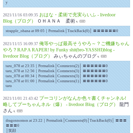
y
おはな・柔術で充実らいふ - livedoor
2021/11/16 03:09:35
Blog（ブログ）
ＯＨＡＮＡ 柔術
strapple_ohana at 09:05｜Permalink│TrackBack(0)│ 〓〓〓〓〓〓0
俺等やっぱ最高そうやろ～？ご機嫌ちゃん
2021/11/15 16:09:37
やろ？RAP A RAPER! by Funky shit(bro-YASSHI)blog -
livedoor Blog（ブログ）
みぃちゃんのブログ
taru_078 at 23:35｜Permalink│Comments(2)│ 〓〓〓〓〓〓0
taru_078 at 12:56｜Permalink│Comments(3)│ 〓〓〓〓〓〓0
taru_078 at 00:34｜Permalink│Comments(3)│ 〓〓〓〓〓〓0
taru_078 at 01:00｜Permalink│Comments(1)│ 〓〓〓〓〓〓0
taru
プーコリンがなんか色々書くチャンネル!
2021/11/01 21:43:42
略してプーちゃんネル（爆） - livedoor Blog（ブログ）
龍門
さん
dragonnomon at 23:22｜Permalink│Comments(0)│TrackBack(0)│ 〓〓〓
〓〓〓0
│笑顔