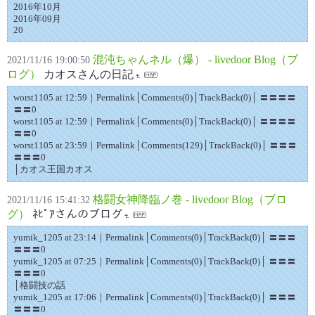
2016年10月
2016年09月
20
混沌ちゃんネル（爆） - livedoor Blog（ブ
2021/11/16 19:00:50
ログ）
カオスさんの日記
worst1105 at 12:59｜Permalink│Comments(0)│TrackBack(0)│ 〓〓〓〓
〓〓0
worst1105 at 12:59｜Permalink│Comments(0)│TrackBack(0)│ 〓〓〓〓
〓〓0
worst1105 at 23:59｜Permalink│Comments(129)│TrackBack(0)│ 〓〓〓
〓〓〓0
│カオス王国カオス
格闘女神降臨ノ巻 - livedoor Blog（ブロ
2021/11/16 15:41:32
グ）
ﾈﾋﾟｱさんのブログ
yumik_1205 at 23:14｜Permalink│Comments(0)│TrackBack(0)│ 〓〓〓
〓〓〓0
yumik_1205 at 07:25｜Permalink│Comments(0)│TrackBack(0)│ 〓〓〓
〓〓〓0
│格闘技の話
yumik_1205 at 17:06｜Permalink│Comments(0)│TrackBack(0)│ 〓〓〓
〓〓〓0