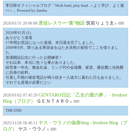
李日韓オフィシャルブログ「Work hard, play hard. ～よく学び、よく遊
べ～」Powered by Ameba
悪役レスラー“裏”物語
筑前りょう太
2026/01/31 20:06:08
2026年01月 (1)
ありがとう道場
17年間お世話になった道場、本日退去完了しました。
2008年9月、限りある軍資金をはたき決死の覚悟でここを借りまし
た。
道場開設記念に行った公開練習！
それ以来、本当に色々な事がありました。
経営者一年生。敷金礼金、リング代や会場費、家賃、通信費に光熱費
に自身の給料。
引落し不能の催促電話が鳴り続き一人途方に暮れた日もありました。
それでも道場が必要だとい
GENTARO日記「乙女の愛の夢」 - livedoor
2026/01/02 07:45:29
Blog（ブログ）
ＧＥＮＴＡＲＯ
THE END
ヤス・ウラノの偽善blog - livedoor Blog（ブ
2025/11/28 18:40:11
ログ）
ヤス・ウラノ