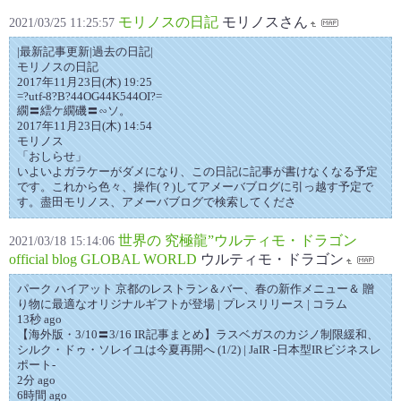
モリノスの日記
モリノスさん
2021/03/25 11:25:57
|最新記事更新|過去の日記|
モリノスの日記
2017年11月23日(木) 19:25
=?utf-8?B?44OG44K544OI?=
繝〓繧ケ繝磯〓∽ソ。
2017年11月23日(木) 14:54
モリノス
「おしらせ」
いよいよガラケーがダメになり、この日記に記事が書けなくなる予定
です。これから色々、操作(？)してアメーバブログに引っ越す予定で
す。盡田モリノス、アメーバブログで検索してくださ
世界の 究極龍”ウルティモ・ドラゴン
2021/03/18 15:14:06
official blog GLOBAL WORLD
ウルティモ・ドラゴン
パーク ハイアット 京都のレストラン＆バー、春の新作メニュー＆ 贈
り物に最適なオリジナルギフトが登場 | プレスリリース | コラム
13秒 ago
【海外版・3/10〓3/16 IR記事まとめ】ラスベガスのカジノ制限緩和、
シルク・ドゥ・ソレイユは今夏再開へ (1/2) | JaIR -日本型IRビジネスレ
ポート-
2分 ago
6時間 ago