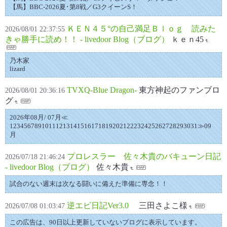
【馬】BBC-2026夏‪･‬第8戦／G3クイーンS！
ＫＥＮ４５°の自己満足Ｂｌｏｇ 読みた
2026/08/01 22:37:55
きゃ勝手に読め！！ - livedoor Blog（ブログ）
ｋｅｎ45
乃木家
lizard
TVXQ-Blue Dragon-
東方神起のファンブロ
2026/08/01 20:36:16
グ
2026年08月/ 07月≪
12345678910111213141516171819202122232425262728293031≫09
月
プロレスラー 佐々木貴のバキューン日記
2026/07/18 21:46:24
- livedoor Blog（ブログ）
佐々木貴
試合のない週末は次なる闘いに備えた準備に専念！！
逆エビ日記Ver3.0
三田さよこ様
2026/07/08 01:03:47
この広告は、90日以上更新していないブログに表示しています。