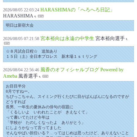
HARASHIMAの「へろへろ日記」
2026/08/05 22:03:24
HARASHIMA
明日は新宿大会
宮本裕向は永遠の中学生
宮本裕向選手
2026/08/05 07:21:58
☆８月試合日程☆ 追加あり
１５日（土）全日本プロレス 新木場１ｓｔリング
風香のオフィシャルブログ Powered by
2026/08/04 22:56:46
Ameba
風香選手
お目目半分
8月ですねー。
ちびっこちゃん、スイミング行くたびに目がぱんぱんになるのですが
どうすれば
長男、一年生の夏休みの俳句の宿題に
「くるしいよ いわれたことが きえなくて」
って書いてたけど今年は
「学校が たのしくなったよ ありがとう」
にしようかなって言ってました
そんなやばい担任いる？…ってはじめは思ったけど、ありえないこと