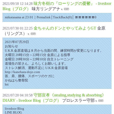
味方冬樹の『ローリングの憂鬱』 - livedoor
2021/09/18 12:14:28
Blog（ブログ）
味方リングアナ
mikatasama at 23:01｜Permalink│TrackBack(0)│ 〓〓〓〓〓〓0
金ちゃんのドンとやってみようGT
金原
2021/07/30 01:22:25
（リングス）
2021年07月29日
お知らせ
U.K.R.金原道場は８月から当面の間、練習時間が変更になります。
火曜日 20時15分～22時15分 金原による指導
金曜日 20時30分～22時10分 自主トレーニング
道場生の皆さん、よろしくお願いします。
ストレス解消、運動不足に U.K.R.金原道場
http://kanehara-dojo.com
首、肩、腰痛、スポーツのケガに
かねはら整骨院
htt
守部宣孝《stealing,studying & absorbing》
2021/07/20 04:10:58
DIARY - livedoor Blog（ブログ）
プロレスラー守部
livedoor Blog
LINE BLOG