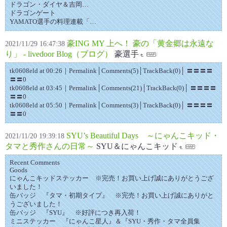
ドラゴン・ダイヤ＆吉岡…
ドラゴンゲート
YAMATO選手の料理連載「…
豪ING MY 上へ！ 豪の「黄金郷は永遠な
2021/11/29 16:47:38
り」 - livedoor Blog（ブログ）
豪選手
tk0608eld at 00:26｜Permalink│Comments(5)│TrackBack(0)│ 〓〓〓〓
〓〓0
tk0608eld at 03:45｜Permalink│Comments(21)│TrackBack(0)│ 〓〓〓〓
〓〓0
tk0608eld at 05:50｜Permalink│Comments(3)│TrackBack(0)│ 〓〓〓〓
〓〓0
SYU’s Beautiful Days ～にゃんこキッド・
2021/11/20 19:39:18
タマと秀作さんの日常～
SYU＆にゃんこキッド
Recent Comments
Goods
にゃんこキッドステッカー ※完売！お買い上げ誠にありがとうござ
いました！
缶バッジ 『タマ・初期タイプ』 ※完売！お買い上げ誠にありがと
うございました！
缶バッジ 『SYU』 ※好評につき再入荷！
ミニステッカー 『にゃんこ星人』＆『SYU・秀作・タマ全員集