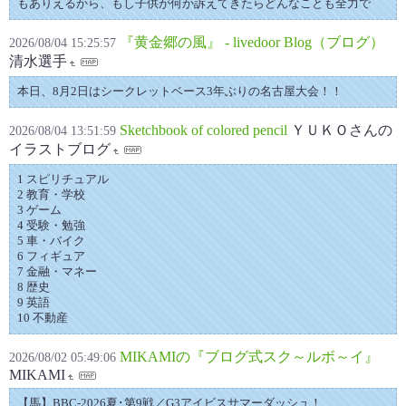
もありえるから、もし子供が何か訴えてきたらどんなことも全力で
『黄金郷の風』 - livedoor Blog（ブログ）
2026/08/04 15:25:57
清水選手
本日、8月2日はシークレットベース3年ぶりの名古屋大会！！
Sketchbook of colored pencil
ＹＵＫＯさんの
2026/08/04 13:51:59
イラストブログ
1 スピリチュアル
2 教育・学校
3 ゲーム
4 受験・勉強
5 車・バイク
6 フィギュア
7 金融・マネー
8 歴史
9 英語
10 不動産
MIKAMIの『ブログ式スク～ルボ～イ』
2026/08/02 05:49:06
MIKAMI
【馬】BBC-2026夏‪･‬第9戦／G3アイビスサマーダッシュ！