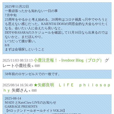
2025年11月22日
一番頑張ったかも知れない一日の事
7月中旬
25周年をやるかと考え始める。20周年はコロナ禍真っ只中でやろうと
も思えない感じだった。KAIENTAI DOJO‬の同窓会的な大会もやりたく
なる。会いたい人に会えたら良いなと。
DDTやBASARAのスケジュールを確認して11月16日なら出来るのでは
ないかと。まだぼんやり。
いつだって腰が重い。
8/8
まずは会場探しということ
小鹿注意報！ - livedoor Blog（ブログ）
グ
2025/11/03 08:53:13
レート小鹿社長
58年前のロサンゼルスでの一枚です。
★矢郷良明 ＬＩＦＥ ｐｈｉｌｏｓｏｐ
2025/08/14 16:56:49
ｈｙ
矢郷さん
2025-08-14
MAD3 とKatsClaw LIVEのお知らせ
GARBAGE PRESENTS
【#ロックンドールオールナイトVOL26】