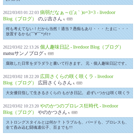
病弱だなぁ～(||´д｀)o=3=3 - livedoor
2022/03/03 01:22:03
Blog（ブログ）
のぶ吉さん
何も考えてない！だから当然！適当？愚痴もあり・・・ たまに・・・
放置するかも(￣∀￣*)ｲﾋｯ
個人趣味日記 - livedoor Blog（ブログ）
2022/03/02 22:13:26
matsuサンノブログ
腐敗した日常をダラダラと書いて行きます。 元・個人趣味日記です。
広田さくらの咲く咲くラ - livedoor
2022/03/02 18:22:20
Blog（ブログ）
広田さくらさん
大女優目指して生きるさくらの もがき日記。 必ずいつかは咲く咲くラ
やのかつのプロレス狂時代 - livedoor
2022/03/02 10:23:20
Blog（ブログ）
やのかつさん
ストロングスタイルとは何か？ トラブルも、バードも、プロレスも、
全て呑み込む闘魂遺伝子、百までも!!!