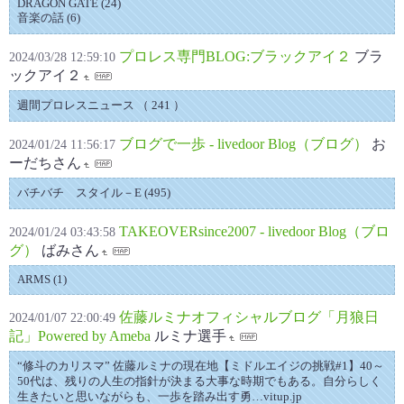
DRAGON GATE (24)
音楽の話 (6)
プロレス専門BLOG:ブラックアイ２
ブラ
2024/03/28 12:59:10
ックアイ２
週間プロレスニュース （ 241 ）
ブログで一歩 - livedoor Blog（ブログ）
お
2024/01/24 11:56:17
ーだちさん
バチバチ スタイル－E (495)
TAKEOVERsince2007 - livedoor Blog（ブロ
2024/01/24 03:43:58
グ）
ばみさん
ARMS (1)
佐藤ルミナオフィシャルブログ「月狼日
2024/01/07 22:00:49
記」Powered by Ameba
ルミナ選手
“修斗のカリスマ” 佐藤ルミナの現在地【ミドルエイジの挑戦#1】40～
50代は、残りの人生の指針が決まる大事な時期でもある。自分らしく
生きたいと思いながらも、一歩を踏み出す勇…vitup.jp