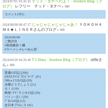
テッド・タナベだよ！ - livedoor Blog（ブ
2024/07/01 03:45:41
ログ）
レフリー テッド・タナベ
コメント(361)
じゃじゃじゃじゃじゃあ！
ＹＯＫＯＨＡ
2024/06/08 08:47:27
ＭＡ★ＬＩＮＥＲさんのブログ
2024/06/08
ご無沙汰
#黒胡麻担々麺
#ラーメン #らーめん部
T’s Diary - livedoor Blog（ブログ）
elffleさ
2024/04/26 04:26:40
ん
普通の日記 (206)
UEFA ﾁｬﾝﾋﾟｵﾝｽﾞﾘｰｸﾞ (41)
Office CUEの話 (29)
水曜どうでしょう (21)
ＧⅠ (119)
映画･TV･ラジオの話 (28)
バトン･占い (29)
ﾌﾟﾛﾚｽの話 (12)
全日本プロレス (41)