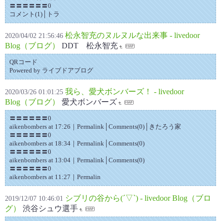
〓〓〓〓〓〓0
コメント(1)│トラ
松永智充のヌルヌルな出来事 - livedoor
2020/04/02 21:56:46
Blog（ブログ）
DDT 松永智充
QRコード
Powered by ライブドアブログ
我ら、愛犬ボンバーズ！ - livedoor
2020/03/26 01:01:25
Blog（ブログ）
愛犬ボンバーズ
〓〓〓〓〓〓0
aikenbombers at 17:26｜Permalink│Comments(0)│きたろう家
〓〓〓〓〓〓0
aikenbombers at 18:34｜Permalink│Comments(0)
〓〓〓〓〓〓0
aikenbombers at 13:04｜Permalink│Comments(0)
〓〓〓〓〓〓0
aikenbombers at 11:27｜Permalin
シブリの谷から(´▽`) - livedoor Blog（ブロ
2019/12/07 10:46:01
グ）
渋谷シュウ選手