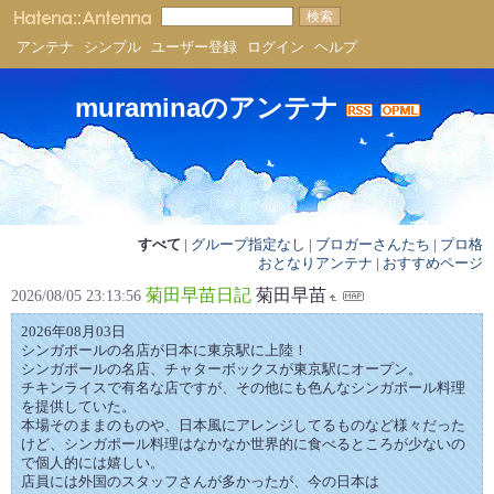
アンテナ
シンプル
ユーザー登録
ログイン
ヘルプ
muraminaのアンテナ
すべて
|
グループ指定なし
|
ブロガーさんたち
|
プロ格
おとなりアンテナ
|
おすすめページ
菊田早苗日記
菊田早苗
2026/08/05 23:13:56
2026年08月03日
シンガポールの名店が日本に東京駅に上陸！
シンガポールの名店、チャターボックスが東京駅にオープン。
チキンライスで有名な店ですが、その他にも色んなシンガポール料理
を提供していた。
本場そのままのものや、日本風にアレンジしてるものなど様々だった
けど、シンガポール料理はなかなか世界的に食べるところが少ないの
で個人的には嬉しい。
店員には外国のスタッフさんが多かったが、今の日本は