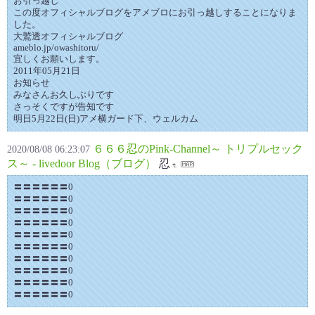
お引っ越し
この度オフィシャルブログをアメブロにお引っ越しすることになりま
した。
大鷲透オフィシャルブログ
ameblo.jp/owashitoru/
宜しくお願いします。
2011年05月21日
お知らせ
みなさんお久しぶりです
さっそくですが告知です
明日5月22日(日)アメ横ガード下、ウェルカム
６６６忍のPink-Channel～ トリプルセック
2020/08/08 06:23:07
ス～ - livedoor Blog（ブログ）
忍
〓〓〓〓〓〓0
〓〓〓〓〓〓0
〓〓〓〓〓〓0
〓〓〓〓〓〓0
〓〓〓〓〓〓0
〓〓〓〓〓〓0
〓〓〓〓〓〓0
〓〓〓〓〓〓0
〓〓〓〓〓〓0
〓〓〓〓〓〓0