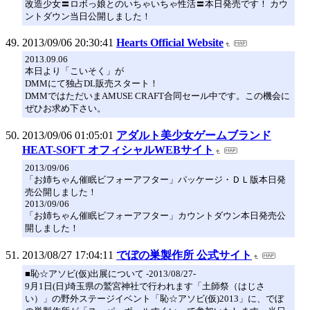
改造少女〓ロボっ娘とのいちゃいちゃ性活〓本日発売です！ カウ
ントダウン当日公開しました！
2013/09/06 20:30:41
Hearts Official Website
2013.09.06
本日より「こいそく」が
DMMにて独占DL販売スタート！
DMMではただいまAMUSE CRAFT合同セール中です。この機会に
ぜひお求め下さい。
2013/09/06 01:05:01
アダルト美少女ゲームブランド
HEAT-SOFT オフィシャルWEBサイト
2013/09/06
「お姉ちゃん催眠ビフォーアフター」パッケージ・ＤＬ版本日発
売公開しました！
2013/09/06
「お姉ちゃん催眠ビフォーアフター」カウントダウン本日発売公
開しました！
2013/08/27 17:04:11
でぼの巣製作所 公式サイト
■恥☆アソビ(仮)出展について -2013/08/27-
9月1日(日)埼玉県の鷲宮神社で行われます「土師祭（はじさ
い）」の野外ステージイベント「恥☆アソビ(仮)2013」に、でぼ