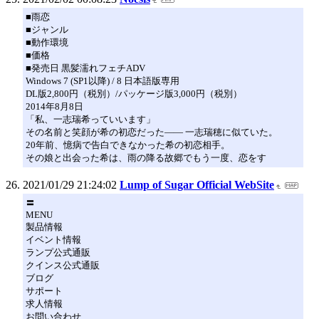
■雨恋
■ジャンル
■動作環境
■価格
■発売日 黒髪濡れフェチADV
Windows 7 (SP1以降) / 8 日本語版専用
DL版2,800円（税別）/パッケージ版3,000円（税別）
2014年8月8日
「私、一志瑞希っていいます」
その名前と笑顔が希の初恋だった―― 一志瑞穂に似ていた。
20年前、憶病で告白できなかった希の初恋相手。
その娘と出会った希は、雨の降る故郷でもう一度、恋をす
2021/01/29 21:24:02
Lump of Sugar Official WebSite
〓
MENU
製品情報
イベント情報
ランプ公式通販
クインス公式通販
ブログ
サポート
求人情報
お問い合わせ