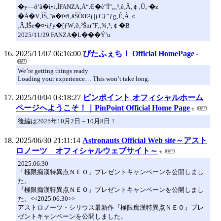
�y—ð‘ã�ì•i‚ÍFANZA‚Å“Æ�è”Ì”„‚³‚ê‚Ä‚￠‚Ü‚·�z
�Å�V‚ÌŠ„ˆø�î•ñ‚âŠÒŒ³ƒ|ƒCƒ“ƒg‚É‚Â‚￠
‚Ä‚ÍŠe�¤•iƒy�[ƒW‚ð‚²Šm”F‚­‚¾‚³‚￠�B
2025/11/29 FANZA�L���Ý’u
2025/11/07 06:16:00
ぴたふぇち！ Official HomePage
We’re getting things ready
Loading your experience… This won’t take long.
2025/10/04 03:18:27
ピンポイント オフィシャルホーム
ページへようこそ！｜PinPoint Official Home Page
後編は2025年10月2日～10月8日！
2025/06/30 21:11:14
Astronauts Official Web site～アスト
ロノーツ オフィシャルウェブサイト～
2025.06.30
「極限痴漢特異点ＮＥＯ」プレゼントキャンペーンを公開しまし
た。
『極限痴漢特異点ＮＥＯ』プレゼントキャンペーンを公開しまし
た。<<2025.06.30>>
アストロノーツ・シリウス最新作『極限痴漢特異点ＮＥＯ』プレ
ゼントキャンペーンを公開しました。