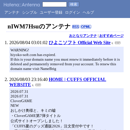
アンテナ
シンプル
ユーザー登録
ログイン
ヘルプ
nIWM7Hsuのアンテナ
おとなりアンテナ
|
おすすめページ
2026/08/04 03:01:02
ひよこソフト Official Web Site
WARNING!
hiyoko-soft.com has expired.
If this is your domain name you must renew it immediately before it is
deleted and permanently removed from your account. To renew this
domain name visit NameBrig
2026/08/03 23:16:40
HOME | CUFFS OFFICIAL
WEBSITE
2026.07.31
2026.07.31
CloverGAME
NEW
おしかけ奥様と、キミの嘘
・CloverGAME第7弾タイトル
公式サイトオープンしました！
「CUFFS夏のグッズ通販2026」注文受付中です！