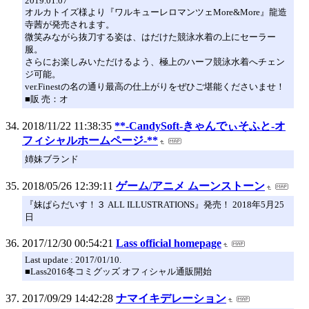
2019.01.07
オルカトイズ様より『ワルキューレロマンツェMore&More』龍造
寺茜が発売されます。
微笑みながら抜刀する姿は、はだけた競泳水着の上にセーラー
服。
さらにお楽しみいただけるよう、極上のハーフ競泳水着へチェン
ジ可能。
ver.Finestの名の通り最高の仕上がりをぜひご堪能くださいませ！
■販 売：オ
2018/11/22 11:38:35
**-CandySoft-きゃんでぃそふと-オ
フィシャルホームページ-**
姉妹ブランド
2018/05/26 12:39:11
ゲーム/アニメ ムーンストーン
『妹ぱらだいす！３ ALL ILLUSTRATIONS』発売！ 2018年5月25
日
2017/12/30 00:54:21
Lass official homepage
Last update : 2017/01/10.
■Lass2016冬コミグッズ オフィシャル通販開始
2017/09/29 14:42:28
ナマイキデレーション