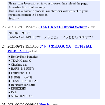
Please, turn Javascript on in your browser then reload the page.
Accessing /top.html securely…
This is an automatic process. Your browser will redirect to your
requested content in 5 seconds.
Security
2021/12/13 15:47:55
HARUKAZE Official Website
2021年12月13日
FANZA Androidストアで「ノラとと」「ノラとと2」30%オフ！
2021/09/19 15:13:00
アトリエKAGUYA OFFISIAL
WEB SITE
■ HonkyTonk Pumpkin
■ TEAM Gassa-Ｑ
■ Cheshire cat
■ BARE ＆ BUNNY
■ Fortissimo ｆｆ
■ 低価格・その他
■ TEAM HEARTBEAT
■ BerkshireYorkshire
■ DREIZEHN
■ P-ch
■ Atelier KAGUYA
2021/02/02 00:08:23
Noesis