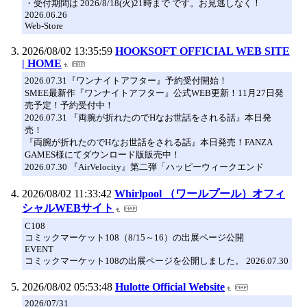
・受付期間は 2026/8/18(火)21時まで です。お見逃しなく！
2026.06.26
Web-Store
2026/08/02 13:35:59
HOOKSOFT OFFICIAL WEB SITE
| HOME
2026.07.31『ワンナイトアフター』予約受付開始！
SMEE最新作『ワンナイトアフター』公式WEB更新！11月27日発
売予定！予約受付中！
2026.07.31 『両腕が折れたのでHなお世話をされる話』本日発
売！
『両腕が折れたのでHなお世話をされる話』本日発売！FANZA
GAMES様にてダウンロード版販売中！
2026.07.30 『AirVelocity』第二弾「ハッピーウィークエンド
2026/08/02 11:33:42
Whirlpool （ワールプール）オフィ
シャルWEBサイト
C108
コミックマーケット108（8/15～16）の出展ページ公開
EVENT
コミックマーケット108の出展ページを公開しました。 2026.07.30
2026/08/02 05:53:48
Hulotte Official Website
2026/07/31