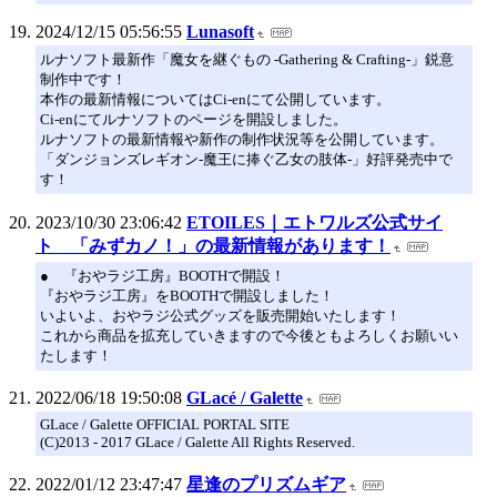
2024/12/15 05:56:55
Lunasoft
ルナソフト最新作「魔女を継ぐもの -Gathering & Crafting-」鋭意
制作中です！
本作の最新情報についてはCi-enにて公開しています。
Ci-enにてルナソフトのページを開設しました。
ルナソフトの最新情報や新作の制作状況等を公開しています。
「ダンジョンズレギオン-魔王に捧ぐ乙女の肢体-」好評発売中で
す！
2023/10/30 23:06:42
ETOILES｜エトワルズ公式サイ
ト 「みずカノ！」の最新情報があります！
● 『おやラジ工房』BOOTHで開設！
『おやラジ工房』をBOOTHで開設しました！
いよいよ、おやラジ公式グッズを販売開始いたします！
これから商品を拡充していきますので今後ともよろしくお願いい
たします！
2022/06/18 19:50:08
GLacé / Galette
GLace / Galette OFFICIAL PORTAL SITE
(C)2013 - 2017 GLace / Galette All Rights Reserved.
2022/01/12 23:47:47
星逢のプリズムギア