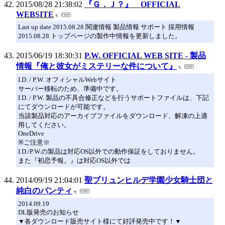
2015/08/28 21:38:02
『Ｇ．Ｊ？』 OFFICIAL
WEBSITE
Last up date 2015.08.28 関連情報 製品情報 サポート 採用情報
2015.08.28 トップページの製作中情報を更新しました。
2015/06/19 18:30:31
P.W. OFFICIAL WEB SITE - 製品
情報『俺と彼女がミステリーな件について』
I.D. / P.W. オフィシャルWebサイト
サーバー移転のため、準備中です。
I.D. / P.W. 製品の不具合修正などを行うサポートファイルは、下記
にてダウンロードが可能です。
当該製品対応のアーカイブファイルをダウンロード、解凍の上適
用してください。
OneDrive
※ご注意※
I.D./P.W.の製品は対応OS以外での動作保証をしておりません。
また『初恋予報。』は対応OS以外では
2014/09/19 21:04:01
聖ブリュンヒルデ学園少女騎士団と
純白のパンティ
2014.09.19
DL版発売のお知らせ
▼各ダウンロード販売サイト様にて好評発売中です！▼