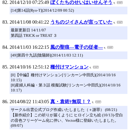
2014/12/10 07:25:49
ぼくたちのせいはいせんそう
[14]第14話[Ryo-T](2014/12/09 00:52)
2014/11/08 00:41:22
うちのジイさんが言っていた
最新更新日 14/11/07
第四話 TRICK or TREAT ３
2014/11/03 16:22:15
風の聖痕―電子の従者―
[49]第四十九話[陰陽師](2014/11/03 12:11)
2014/10/16 12:51:12
種付けマンション
[0]【中編】種付けマンション[リンカーン中田氏](2014/10/16
10:15)
[8]産婦人科編・第３話 模擬試験[リンカーン中田氏](2014/10/16
10:17)
2014/08/22 11:43:05
真・袁術†無双！？
サークル出雲公式ブログ作成いたしました（＋謝罪） (08/21)
【新作紹介】この祈りが届くように ヒロイン立ち絵 (10/13)-空白
の音色フリーゲーム化に伴い、Vector様に登録いたしました。
(09/07)