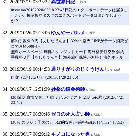
2020/03/19 03:33:22
異世界日記
fnsmasao20102020/03/18 22:45日記のエクスポートデータは届きま
したが、掲示板やタスクのエクスポートデータはまだでしょう
か？
2019/10/26 05:13:06
ゆんやーパルメ
解約手数料０円【あしたでんき】 Yahoo 楽天 LINEがデータ消費ゼ
ロで月額500円～！
無料ホームページ 無料のクレジットカード 海外格安航空券 解約
手数料０円【あしたでんき】 海外旅行保険が無料！ 海外ホテル
2019/06/19 00:44:58
通りすがりのじくうけんし
[7]第７話[しゅりと](2011/01/29 23:06)
2019/06/17 12:51:39
妙薬の錬金術師
[30]閑話 怠惰な兵士と戦うアルケミスト ２話[toto君](2012/04/21
23:49)
2019/06/17 08:30:46
ゼロの死人占い師
[36]その３６：子犬のしっぽ的な何か[歯科猫](2011/11/24 17:52)
2019/06/17 00:29:12
キノコになった男