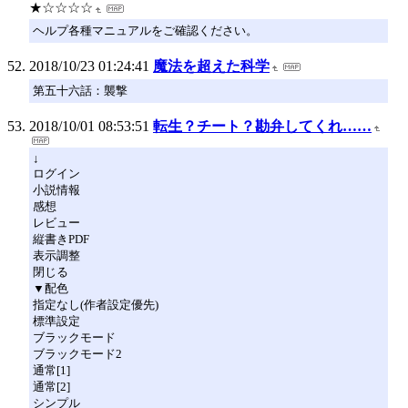
★☆☆☆☆
ヘルプ各種マニュアルをご確認ください。
2018/10/23 01:24:41
魔法を超えた科学
第五十六話：襲撃
2018/10/01 08:53:51
転生？チート？勘弁してくれ……
↓
ログイン
小説情報
感想
レビュー
縦書きPDF
表示調整
閉じる
▼配色
指定なし(作者設定優先)
標準設定
ブラックモード
ブラックモード2
通常[1]
通常[2]
シンプル