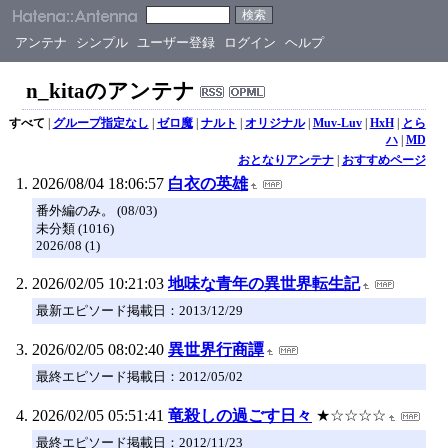
アンテナ
シンプル
ユーザー登録
ログイン
ヘルプ
n_kitaのアンテナ
すべて
|
グループ指定なし
|
ゼロ魔
|
ナルト
|
オリジナル
|
Muv-Luv
|
HxH
|
とら
ハ
|
MD
おとなりアンテナ
|
おすすめページ
2026/08/04 18:06:57
白衣の英雄
番外編のみ。 (08/03)
未分類 (1016)
2026/08 (1)
2026/02/05 10:21:03
地味な青年の異世界転生記
最新エピソード掲載日：2013/12/29
2026/02/05 08:02:40
異世界行商譚
最終エピソード掲載日：2012/05/02
2026/02/05 05:51:41
竜殺しの過ごす日々
★☆☆☆☆
最終エピソード掲載日：2012/11/23