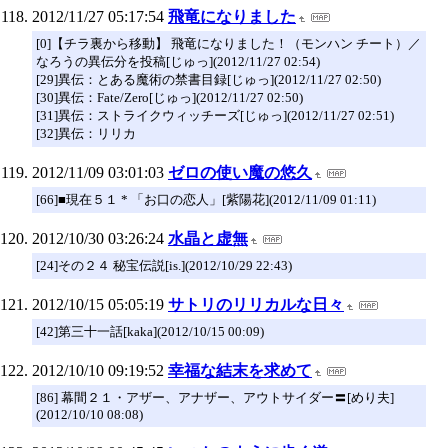
2012/11/27 05:17:54
飛竜になりました
[0]【チラ裏から移動】 飛竜になりました！（モンハン チート）／
なろうの異伝分を投稿[じゅっ](2012/11/27 02:54)
[29]異伝：とある魔術の禁書目録[じゅっ](2012/11/27 02:50)
[30]異伝：Fate/Zero[じゅっ](2012/11/27 02:50)
[31]異伝：ストライクウィッチーズ[じゅっ](2012/11/27 02:51)
[32]異伝：リリカ
2012/11/09 03:01:03
ゼロの使い魔の悠久
[66]■現在５１ * 「お口の恋人」[紫陽花](2012/11/09 01:11)
2012/10/30 03:26:24
水晶と虚無
[24]その２４ 秘宝伝説[is.](2012/10/29 22:43)
2012/10/15 05:05:19
サトリのリリカルな日々
[42]第三十一話[kaka](2012/10/15 00:09)
2012/10/10 09:19:52
幸福な結末を求めて
[86] 幕間２１・アザー、アナザー、アウトサイダー〓[めり夫]
(2012/10/10 08:08)