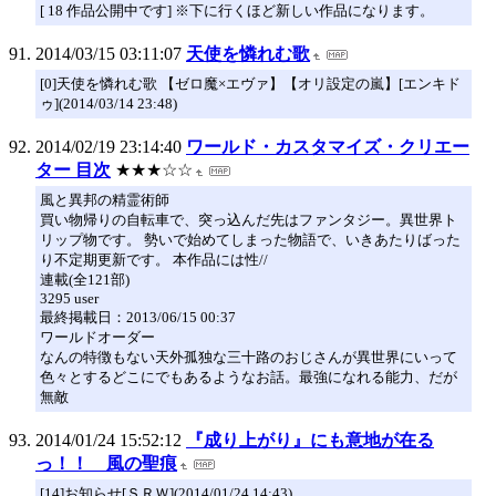
[ 18 作品公開中です] ※下に行くほど新しい作品になります。
2014/03/15 03:11:07
天使を憐れむ歌
[0]天使を憐れむ歌 【ゼロ魔×エヴァ】【オリ設定の嵐】[エンキド
ゥ](2014/03/14 23:48)
2014/02/19 23:14:40
ワールド・カスタマイズ・クリエー
ター 目次
★★★☆☆
風と異邦の精霊術師
買い物帰りの自転車で、突っ込んだ先はファンタジー。異世界ト
リップ物です。 勢いで始めてしまった物語で、いきあたりばった
り不定期更新です。 本作品には性//
連載(全121部)
3295 user
最終掲載日：2013/06/15 00:37
ワールドオーダー
なんの特徴もない天外孤独な三十路のおじさんが異世界にいって
色々とするどこにでもあるようなお話。最強になれる能力、だが
無敵
2014/01/24 15:52:12
『成り上がり』にも意地が在る
っ！！ 風の聖痕
[14]お知らせ[ＳＲＷ](2014/01/24 14:43)