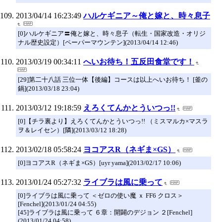
2013/04/14 16:23:49
ハルケギニア～俺と嫁と、時々息子
[0]ハルケギニア〓俺と嫁と、時々息子（転生・国家改造・オリジ
ナル歴史設定）[ペーパーマウンテン](2013/04/14 12:46)
2013/03/19 00:34:11
へいお待ち！五反田食堂です！
[29]第二十八話 三位一体【後編】コースは以上へいお待ち！ [釜の
鍋](2013/03/18 23:04)
2013/03/12 19:18:59
えろくてんかとういつっ!!
[0]【チラ裏より】えろくてんかとういつっ!! （ミスマルカ×マスラ
ヲ＆レイセン）[隣](2013/03/12 18:28)
2013/02/18 05:58:24
ヨコアスR（ネギま×GS）
[0]ヨコアスR（ネギま×GS）[uyr yama](2013/02/17 10:06)
2013/01/24 05:27:32
ライブラは風に乗って
[0]ライブラは風に乗って ＜ゼロの使い魔 ｘ FF6 クロス＞
[Fenchel](2013/01/24 04:55)
[45]ライブラは風に乗って ６章：開闢のデジョン ２[Fenchel]
(2013/01/24 04:58)