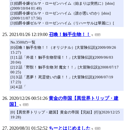
[1]伯爵令嬢ゼルマ・ローゼンハイム（始まりは突然に）[shin]
(2009/10/04 01:49)
[2]伯爵令嬢ゼルマ・ローゼンハイム（誰が悪いのか）[shin]
(2009/11/07 17:56)
[3]伯爵令嬢ゼルマ・ローゼンハイム（リハーサルは華麗に）[
2021/01/26 12:19:00
召喚！触手生物！！
No.3500の一覧
[0]召喚！触手生物！！（オリジナル）[大冒険伝説](2009/09/26
15:27)
[1]１話「外道！ 触手生物登場！！」[大冒険伝説](2009/06/03
20:04)
[2]２話「野獣！ 触手生物 対 魔女！！」[大冒険伝説](2008/07/17
00:25)
[3]３話「悪夢！ 死霊使いの森！！」[大冒険伝説](2008/07/19
17:23)
[4]４話「
2020/12/26 00:51:26
黄金の帝国【異世界トリップ・建
国】
[0]【異世界トリップ・建国】黄金の帝国【完結】[行](2020/12/25
19:28)
2020/08/31 01:52:52
ちーとはじめました