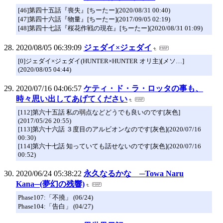
[46]第四十五話『喪失』[ちーたー](2020/08/31 00:40)
[47]第四十六話『物量』[ちーたー](2017/09/05 02:19)
[48]第四十七話『桜花作戦の現在』[ちーたー](2020/08/31 01:09)
2020/08/05 06:39:09
ジェダイ×ジェダイ
[0]ジェダイ×ジェダイ(HUNTER×HUNTER オリ主)[メソ…]
(2020/08/05 04:44)
2020/07/16 04:06:57
ケティ・ド・ラ・ロッタの事も、
時々思い出してあげてください
[112]第六十五話 私の弱点などどうでも良いのです[灰色]
(2017/05/26 20:55)
[113]第六十六話 ３度目のアルビオンなのです[灰色](2020/07/16
00:30)
[114]第六十七話 知っていても話せないのです[灰色](2020/07/16
00:52)
2020/06/24 05:38:22
永久なるかな ─Towa Naru
Kana─(夢幻の残響)
Phase107:「不撓」 (06/24)
Phase104:「告白」 (04/27)