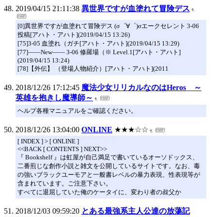
2019/04/15 21:11:38
異世界ですが血塗れて冒険デス
[0]異世界ですが血塗れて冒険デス (σ゜∀゜)σエークセレント 3-06
投稿[アハト・アハト](2019/04/15 13:26)
[75]3-05 血塗れ（ガチ[アハト・アハト](2019/04/15 13:29)
[77]――New―― 3-06 修羅場（※ Level.1[アハト・アハト]
(2019/04/15 13:24)
[78]【外伝】 （登場人物紹介）[アハト・アハト](2011
2018/12/26 17:12:45
魔法少女リリカルなのはHeros ～
英雄を抱きし魔導師～
ヘルプ各種マニュアルをご確認ください。
2018/12/26 13:04:00
ONLINE
★★★☆☆
[ INDEX ] > [ ONLINE ]
<<BACK [ CONTENTS ] NEXT>>
『 Bookshelf 』は虹屋が自己満足で書いているオーソドックス、
二番煎じな創作小説と雑文を公開しているサイトです。なお、毒
の強いブラックユーモアと一般書レベルの暴力表現、性表現等が
含まれています。ご注意下さい。
すべてに退屈していた俺のケータイに、変わり者の叔父か
2018/12/03 09:59:20
とある最強系主人公達の放蕩記