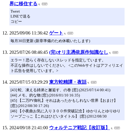
界に移住する
Tweet
LINEで送る
コピー
2025/09/06 11:36:42
ゲート
毎月30日更新 (新章準備のため休載いたします)
2025/07/26 08:46:45
(完)オリ主憑依原作知識なし
エラー！恐らく存在しないスレッドを指定しています。
不正な操作はしないでください。 <このWebサイトはアフィリエイ
ト広告を使用しています。>
2025/07/15 03:29:29
東方蛇精譚・夜話
[43] 蛇、凍える姉弟と邂逅す、の巻 [窓] (2025/07/14 00:41)
[44] メモ。的な物 [窓] (2016/01/10 16:35)
[45] 【二万PV御礼】それはあったかもしれない世界【おまけ】
[窓] (2012/08/30 17:26)
[46] 【小夜曲お気に入り３００件突破記念】ゆかりんとゆりゆり
ソープごっこ【これはひどいタイトル】 [窓] (2012/08/30
2024/09/18 21:41:00
ウォルテニア戦記【改訂版】