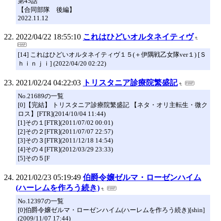
第45話
【合同部隊 後編】
2022.11.12
2022/04/22 18:55:10
これはひどいオルタネイティヴ
[14] これはひどいオルタネイティヴ１５(＋伊隅戦乙女隊ver１) [Ｓ
ｈｉｎｊｉ] (2022/04/20 02:22)
2021/02/24 04:22:03
トリスタニア診療院繁盛記
No.21689の一覧
[0]【完結】 トリスタニア診療院繁盛記 【ネタ・オリ主転生・微ク
ロス】[FTR](2014/10/04 11:44)
[1]その１[FTR](2011/07/02 00:01)
[2]その２[FTR](2011/07/07 22:57)
[3]その３[FTR](2011/12/18 14:54)
[4]その４[FTR](2012/03/29 23:33)
[5]その５[F
2021/02/23 05:19:49
伯爵令嬢ゼルマ・ローゼンハイム
(ハーレムを作ろう続き)
No.12397の一覧
[0]伯爵令嬢ゼルマ・ローゼンハイム(ハーレムを作ろう続き)[shin]
(2009/11/07 17:44)