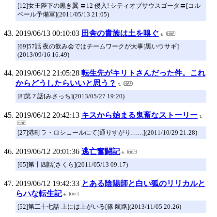
[12]女王陛下の黒き翼 〓12 侵入! シティオブサウスゴータ〓[コル
ベール予備軍](2011/05/13 21:05)
2019/06/13 00:10:03
田舎の貴族は土を嗅ぐ
[69]57話 夜の飲み会ではチームワークが大事[黒いウサギ]
(2013/09/16 16:49)
2019/06/12 21:05:28
転生先がキリトさんだった件。これ
からどうしたらいいと思う？
[8]第７話[みさっち](2013/05/27 19:20)
2019/06/12 20:42:13
キスから始まる鬼畜なストーリー
[27]港町ラ・ロシェールにて[通りすがり……](2011/10/29 21:28)
2019/06/12 20:01:36
逃亡奮闘記
[65]第十四話[さくら](2011/05/13 09:17)
2019/06/12 19:42:33
とある陰陽師と白い狐のリリカルと
らハな転生記
[52]第二十七話 上には上がいる[篠 航路](2013/11/05 20:26)