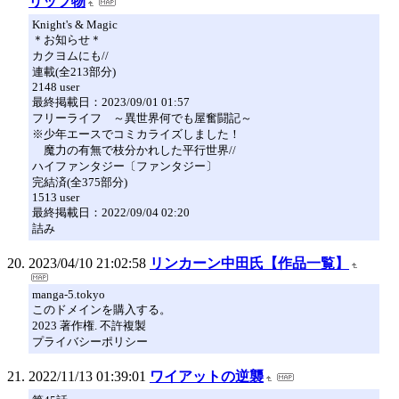
リップ物
Knight's & Magic
＊お知らせ＊
カクヨムにも//
連載(全213部分)
2148 user
最終掲載日：2023/09/01 01:57
フリーライフ ～異世界何でも屋奮闘記～
※少年エースでコミカライズしました！
魔力の有無で枝分かれした平行世界//
ハイファンタジー〔ファンタジー〕
完結済(全375部分)
1513 user
最終掲載日：2022/09/04 02:20
詰み
2023/04/10 21:02:58
リンカーン中田氏【作品一覧】
manga-5.tokyo
このドメインを購入する。
2023 著作権. 不許複製
プライバシーポリシー
2022/11/13 01:39:01
ワイアットの逆襲