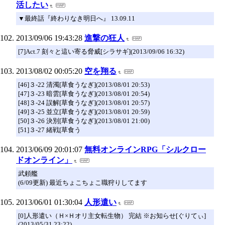
活したい
▼最終話『終わりなき明日へ』 13.09.11
2013/09/06 19:43:28
進撃の狂人
[7]Act.7 刻々と這い寄る脅威[シラサギ](2013/09/06 16:32)
2013/08/02 00:05:20
空を翔る
[46]３-22 清濁[草食うなぎ](2013/08/01 20:53)
[47]３-23 暗雲[草食うなぎ](2013/08/01 20:54)
[48]３-24 誤解[草食うなぎ](2013/08/01 20:57)
[49]３-25 並立[草食うなぎ](2013/08/01 20:59)
[50]３-26 決別[草食うなぎ](2013/08/01 21:00)
[51]３-27 緒戦[草食う
2013/06/09 20:01:07
無料オンラインRPG「シルクロー
ドオンライン」
武頼艦
(6/09更新) 最近ちょこちょこ職狩りしてます
2013/06/01 01:30:04
人形遣い
[0]人形遣い（Ｈ×Ｈオリ主女転生物） 完結 ※お知らせ[ぐりてぃ]
(2013/05/31 23:22)