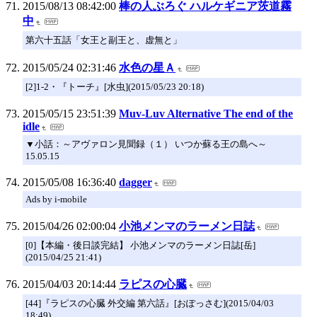
2015/08/13 08:42:00
棒の人ぶろぐ ハルケギニア茨道霧
中
第六十五話「女王と副王と、虚無と」
2015/05/24 02:31:46
水色の星Ａ
[2]1-2・『トーチ』[水虫](2015/05/23 20:18)
2015/05/15 23:51:39
Muv-Luv Alternative The end of the
idle
▼小話：～アヴァロン見聞録（１） いつか蘇る王の島へ～
15.05.15
2015/05/08 16:36:40
dagger
Ads by i-mobile
2015/04/26 02:00:04
小池メンマのラーメン日誌
[0]【本編・後日談完結】 小池メンマのラーメン日誌[岳]
(2015/04/25 21:41)
2015/04/03 20:14:44
ラピスの心臓
[44]『ラピスの心臓 外交編 第六話』[おぽっさむ](2015/04/03
18:49)