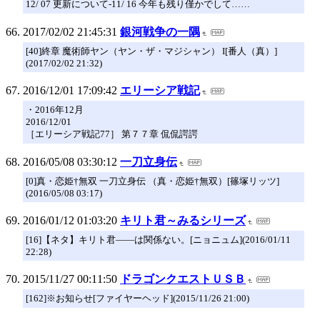
12/ 07 更新について-11/ 16 今年も残り僅かでして……
2017/02/02 21:45:31
銀河戦争の一隅
[40]終章 魔術師ヤン（ヤン・ザ・マジシャン） I[番人（真）]
(2017/02/02 21:32)
2016/12/01 17:09:42
エリーシア戦記
・2016年12月
2016/12/01
［エリーシア戦記77］ 第７７章 侃侃諤諤
2016/05/08 03:30:12
一刀立身伝
[0]真・恋姫†無双 一刀立身伝 （真・恋姫†無双）[篠塚リッツ]
(2016/05/08 03:17)
2016/01/12 01:03:20
キリト君～みるシリーズ
[16]【ネタ】キリト君――は関係ない。[ニョニュム](2016/01/11
22:28)
2015/11/27 00:11:50
ドラゴンクエストＵＳＢ
[162]※お知らせ[ファイヤーヘッド](2015/11/26 21:00)