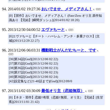
2014/01/02 19:27:36
おいでませ、メディアさん！
[0]【習作】おいでませ、メディアさん！ (Fate/Zero オリ主 原作知
識あり 【完結】[瞬間ダッシュ](2014/01/02 18:20)
2013/12/30 04:00:52
エヴァちーと
[0]エヴァちーと【チート・ハーレム・アンチ・多重クロス】[主
城](2013/12/29 22:27)
2013/12/06 06:03:31
機動戦士がんだむちーと、です
[36]第34話[Graf](2013/12/06 02:22)
[37]第35話[Graf](2013/12/06 02:22)
[38]第36話[Graf](2013/12/06 02:23)
[39]第37話[Graf](2013/12/06 02:23)
[40]第38話[Graf](2013/12/06 02:24)
[42]設定集など(21-40話まで)[Graf](2012/09/0
2013/11/02 03:30:09
最低オリ主（恋姫無双）
[0]【ネタ・習作】恋姫†有双（恋姫†無双、オリ主）【完結】[生甘
蕉](2013/11/01 21:42)