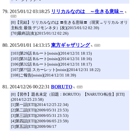
2015/01/12 03:18:25
リリカルなのは ～生きる意味～
[0]【完結】リリカルなのは 〓生きる意味〓（現実→リリカル オリ
主転生 最強 デジモンネタ）[友](2015/01/12 02:39)
[70]最終話[友](2015/01/12 02:26)
2015/01/01 14:13:15
東方ギャザリング
[103]第29話 Bルート[roisin](2014/12/31 18:15)
[105]第31話 Bルート[roisin](2014/12/31 18:16)
[106]第32話 Bルート[roisin](2014/12/31 18:17)
[107]第??話 スカーレット[roisin](2014/12/31 18:22)
[108]ご報告[roisin](2014/12/31 18:39)
2014/12/26 00:22:31
BORUTO
[0]【習作】題名未定（旧題：BORUTO）【NARUTO/転生】[ETI]
(2014/12/25 23:58)
[1]第一話[ETI](2014/12/25 22:34)
[2]第二話[ETI](2009/05/31 23:53)
[3]第三話[ETI](2009/05/31 23:53)
[4]第四話[ETI](2009/06/05 23:59)
[5]第五話[ETI](2009/06/17