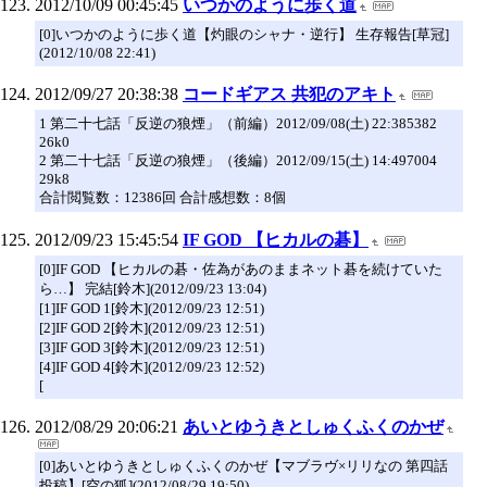
2012/10/09 00:45:45
いつかのように歩く道
[0]いつかのように歩く道【灼眼のシャナ・逆行】 生存報告[草冠]
(2012/10/08 22:41)
2012/09/27 20:38:38
コードギアス 共犯のアキト
1 第二十七話「反逆の狼煙」（前編）2012/09/08(土) 22:385382
26k0
2 第二十七話「反逆の狼煙」（後編）2012/09/15(土) 14:497004
29k8
合計閲覧数：12386回 合計感想数：8個
2012/09/23 15:45:54
IF GOD 【ヒカルの碁】
[0]IF GOD 【ヒカルの碁・佐為があのままネット碁を続けていた
ら…】 完結[鈴木](2012/09/23 13:04)
[1]IF GOD 1[鈴木](2012/09/23 12:51)
[2]IF GOD 2[鈴木](2012/09/23 12:51)
[3]IF GOD 3[鈴木](2012/09/23 12:51)
[4]IF GOD 4[鈴木](2012/09/23 12:52)
[
2012/08/29 20:06:21
あいとゆうきとしゅくふくのかぜ
[0]あいとゆうきとしゅくふくのかぜ【マブラヴ×リリなの 第四話
投稿】[空の狐](2012/08/29 19:50)