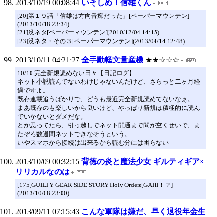
2013/10/19 00:08:44
いそしめ！信雄くん
[20]第１９話「信雄は方向音痴だった」[ペーパーマウンテン]
(2013/10/18 23:34)
[21]没ネタ[ペーパーマウンテン](2010/12/04 14:15)
[23]没ネタ・その３[ペーパーマウンテン](2013/04/14 12:48)
2013/10/11 04:21:27
全手動軽文量産機
★★☆☆☆
10/10 完全新規読めない日々【日記ログ】
ネット小説読んでないわけじゃないんだけど、さらっと二ヶ月経
過ですよ。
既存連載追うばかりで、どうも最近完全新規読めてないなぁ。
まあ既存のも楽しいから良いけど、やっぱり新規は積極的に読ん
でいかないとダメだな。
とか思ってたら、引っ越しでネット開通まで間が空くせいで、ま
たぞろ数週間ネットできなそうという。
いやスマホから接続は出来るから読む分には困らない
2013/10/09 00:32:15
背徳の炎と魔法少女 ギルティギア×
リリカルなのは
[175]GUILTY GEAR SIDE STORY Holy Orders[GAHI！？]
(2013/10/08 23:00)
2013/09/11 07:15:43
こんな軍隊は嫌だ、早く退役年金生