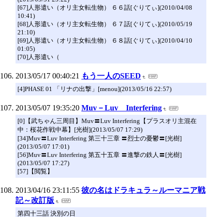
[67]人形遣い（オリ主女転生物） ６６話[ぐりてぃ](2010/04/08
10:41)
[68]人形遣い（オリ主女転生物） ６７話[ぐりてぃ](2010/05/19
21:10)
[69]人形遣い（オリ主女転生物） ６８話[ぐりてぃ](2010/04/10
01:05)
[70]人形遣い（
2013/05/17 00:40:21
もう一人のSEED
[4]PHASE 01 「リナの出撃」[menou](2013/05/16 22:57)
2013/05/07 19:35:20
Muv－Luv Interfering
[0]【武ちゃん三周目】Muv〓Luv Interfering【プラスオリ主混在
中：桜花作戦中幕】[光樹](2013/05/07 17:29)
[34]Muv〓Luv Interfering 第三十三章 〓烈士の憂鬱〓[光樹]
(2013/05/07 17:01)
[56]Muv〓Luv Interfering 第五十五章 〓進撃の鉄人〓[光樹]
(2013/05/07 17:27)
[57]【閲覧】
2013/04/16 23:11:55
彼の名はドラキュラ～ルーマニア戦
記～改訂版
第四十三話 決別の日