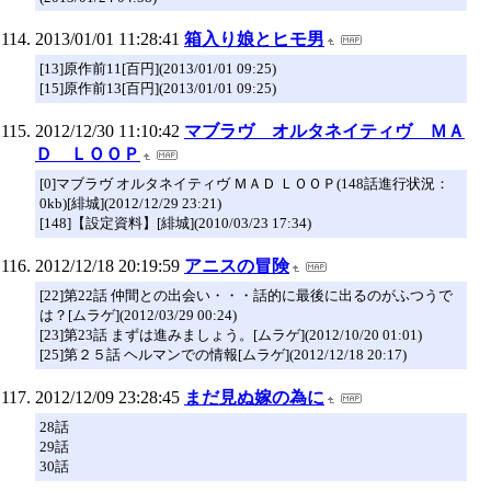
2013/01/01 11:28:41
箱入り娘とヒモ男
[13]原作前11[百円](2013/01/01 09:25)
[15]原作前13[百円](2013/01/01 09:25)
2012/12/30 11:10:42
マブラヴ オルタネイティヴ ＭＡ
Ｄ ＬＯＯＰ
[0]マブラヴ オルタネイティヴ ＭＡＤ ＬＯＯＰ(148話進行状況：
0kb)[緋城](2012/12/29 23:21)
[148]【設定資料】[緋城](2010/03/23 17:34)
2012/12/18 20:19:59
アニスの冒険
[22]第22話 仲間との出会い・・・話的に最後に出るのがふつうで
は？[ムラゲ](2012/03/29 00:24)
[23]第23話 まずは進みましょう。[ムラゲ](2012/10/20 01:01)
[25]第２５話 ヘルマンでの情報[ムラゲ](2012/12/18 20:17)
2012/12/09 23:28:45
まだ見ぬ嫁の為に
28話
29話
30話