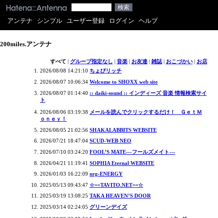
アンテナ
シンプル
ユーザー登録
ログイン
ヘルプ
200miles.アンテナ
すべて
|
グループ指定なし
|
音楽
|
お友達
|
雑誌
|
おこづかい
|
お店
2026/08/08 14:21:10
ちょびリッチ
2026/08/07 10:06:34
Welcome to SHOXX web site
2026/08/07 01:14:40
:: daiki-sound :: インディーズ 音楽 情報検索サイ
ト
2026/08/06 03:19:38
メールを読んでクリックするだけ！ ＧｅｔＭ
ｏｎｅｙ！
2026/08/05 21:02:56
SHAKALABBITS WEBSITE
2026/07/21 18:47:04
SCUD-WEB NEO
2026/07/10 03:24:20
FOOL’S MATE---フールズメイト---
2026/04/21 11:19:41
SOPHIA Eternal WEBSITE
2026/01/03 16:22:09
nrg-ENERGY
2025/05/13 09:43:47
☆==TAVITO.NET==☆
2025/03/19 13:08:25
TAKA HEAVEN’S DOOR
2025/03/14 02:24:05
グリーンデイズ