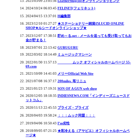
2025/03/09 23:05:56
LeatherShopTeeオンラインショッピング
2024/10/24 06:03:45
FELINET(フェリネット)
2024/04/15 13:37:01
H編集部
2023/12/10 01:27:27
★ステーショナリー雑貨のLUCID ONLINE
SHOP★ルシードオンラインショップ★
2023/12/07 17:38:51
貯め～る.net - メールを送っても受け取ってもお
金が貯まる！
2023/07/01 22:13:42
GURUGURU
2022/03/02 18:14:49
ミュージックマシーン
2022/01/30 11:57:13
________ムック オフィシャルホームページ 55-
69.com
2021/10/09 14:41:03
メリーOfficial Web Site
2021/07/08 16:37:17
200miles. 苺リニュ
2021/01/23 17:19:31
SON OF A GUN web shop
2020/12/05 18:18:35
INDIESNEWS.COM「インディーズニュースド
ットコム」
2020/11/13 22:45:53
プライズ・プライズ
2020/04/03 19:58:24
：：：ムック同盟：：：
2019/04/06 10:50:43
I’m劣性
2018/09/05 07:21:25
★彩冷える（アヤビエ）オフィシャルホームペ
ージ★