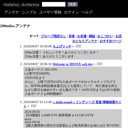
アンテナ
シンプル
ユーザー登録
ログイン
ヘルプ
200miles.アンテナ
すべて
|
グループ指定なし
|
音楽
|
お友達
|
雑誌
|
おこづかい
|
お店
おとなりアンテナ
|
おすすめページ
2026/08/07 19:38:08
ちょびリッチ
500pt当選！ うれしいです！ありがとうございます！
250pt当選！ ありがとうございます
2026/08/07 10:06:34
Welcome to SHOXX web site
入金ボーナス 100+20%
(上限79万5000円)
※8月19日まで
さらに、上限75万円の20%入金ボーナスやロイヤルティプログラ
ム、ROFM(余剰証拠金還元)なども提供していて、自己資金を抑え
ながら取引を始めやすい点も魅力です！※8月19日までは100％初回
入金ボーナスも同時開催中
2026/08/07 01:14:40
:: daiki-sound :: インディーズ 音楽 情報検索サイ
ト
2026.08.05
【8/8開催】LAMP EYE 熱帯雨林 in CLUB CITTA’
more
2026.08.04
【購入整理券の受付方法変更および転売対策のお知らせ】SEVENIC