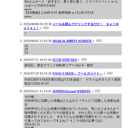
6thエムカード「必ずまた、君と巡り逢う」リリースイベント in ら
らぽーとTOKYO-BAY
more
【8/8開催】LAMP EYE 熱帯雨林 in CLUB CITTA’
more
2026/08/06 03:19:38
メールを読んでクリックするだけ！ ＧｅｔＭ
ｏｎｅｙ！
7
2026/08/05 21:02:56
SHAKALABBITS WEBSITE
19
29
24
2026/07/21 18:47:04
SCUD-WEB NEO
旅日記・東北ラウンド自転車ツアー Day 8・能代
2026/07/10 03:24:20
FOOL’S MATE---フールズメイト---
NATCHIN’S MATE第55回は7/21生放送！ ゲストはギタリスト原田
喧太!!2026-07-07
2026/04/21 11:19:41
SOPHIA Eternal WEBSITE
その他
2000年代に活躍した俳優はどんなひと？テレビで活躍した演者を紹
介
2000年代にどんな俳優が活躍されていたのか、気になりませんか？
毎年数多くの人気ドラマが放送され、それと同じだけ様々な俳優が
活躍されてきました。 今までどんな俳優が活躍されていたのか、振
り返ってみてみたいですよね？ そこで今回の記事では2...
2024.02.15
その他