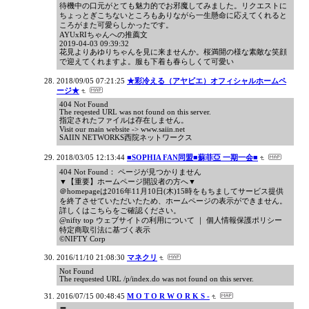
待機中の口元がとても魅力的でお邪魔してみました。リクエストに
ちょっとぎこちないところもありながら一生懸命に応えてくれると
ころがまた可愛らしかったです。
AYUxRIちゃんへの推薦文
2019-04-03 09:39:32
花見よりあゆりちゃんを見に来ませんか。桜満開の様な素敵な笑顔
で迎えてくれますよ。服も下着も春らしくて可愛い
2018/09/05 07:21:25
★彩冷える（アヤビエ）オフィシャルホームペ
ージ★
404 Not Found
The reqested URL was not found on this server.
指定されたファイルは存在しません。
Visit our main website -> www.saiin.net
SAIIN NETWORKS西院ネットワークス
2018/03/05 12:13:44
■SOPHIA FAN同盟■蘇菲亞 一期一会■
404 Not Found： ページが見つかりません
▼【重要】ホームページ開設者の方へ▼
＠homepageは2016年11月10日(木)15時をもちましてサービス提供
を終了させていただいたため、ホームページの表示ができません。
詳しくはこちらをご確認ください。
@nifty top ウェブサイトの利用について ｜ 個人情報保護ポリシー
特定商取引法に基づく表示
©NIFTY Corp
2016/11/10 21:08:30
マネクリ
Not Found
The requested URL /p/index.do was not found on this server.
2016/07/15 00:48:45
M O T O R W O R K S -