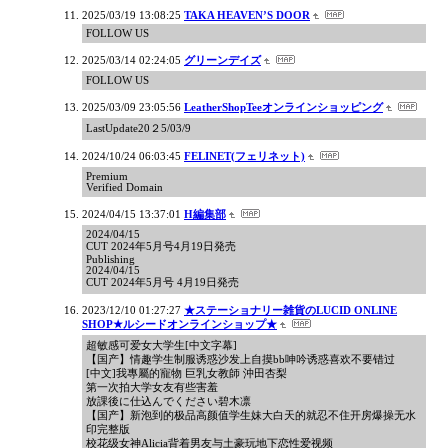
2025/03/19 13:08:25
TAKA HEAVEN’S DOOR
FOLLOW US
2025/03/14 02:24:05
グリーンデイズ
FOLLOW US
2025/03/09 23:05:56
LeatherShopTeeオンラインショッピング
LastUpdate20２5/03/9
2024/10/24 06:03:45
FELINET(フェリネット)
Premium
Verified Domain
2024/04/15 13:37:01
H編集部
2024/04/15
CUT 2024年5月号4月19日発売
Publishing
2024/04/15
CUT 2024年5月号 4月19日発売
2023/12/10 01:27:27
★ステーショナリー雑貨のLUCID ONLINE
SHOP★ルシードオンラインショップ★
超敏感可爱女大学生[中文字幕]
【国产】情趣学生制服诱惑沙发上自摸bb呻吟诱惑喜欢不要错过
[中文]我專屬的寵物 巨乳女教師 沖田杏梨
第一次拍大学女友有些害羞
放課後に仕込んでください碧木凛
【国产】新泡到的极品高颜值学生妹大白天的就忍不住开房爆操无水
印完整版
校花级女神Alicia背着男友与土豪玩地下恋性爱视频