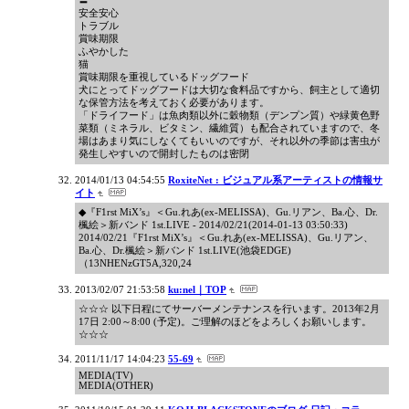
〓
安全安心
トラブル
賞味期限
ふやかした
猫
賞味期限を重視しているドッグフード
犬にとってドッグフードは大切な食料品ですから、飼主として適切
な保管方法を考えておく必要があります。
「ドライフード」は魚肉類以外に穀物類（デンプン質）や緑黄色野
菜類（ミネラル、ビタミン、繊維質）も配合されていますので、冬
場はあまり気にしなくてもいいのですが、それ以外の季節は害虫が
発生しやすいので開封したものは密閉
2014/01/13 04:54:55
RoxiteNet : ビジュアル系アーティストの情報サ
イト
◆『F1rst MiX’s』＜Gu.れあ(ex-MELISSA)、Gu.リアン、Ba.心、Dr.
楓絵＞新バンド 1st.LIVE - 2014/02/21(2014-01-13 03:50:33)
2014/02/21『F1rst MiX’s』＜Gu.れあ(ex-MELISSA)、Gu.リアン、
Ba.心、Dr.楓絵＞新バンド 1st.LIVE(池袋EDGE)
（13NHENzGT5A,320,24
2013/02/07 21:53:58
ku:nel｜TOP
☆☆☆ 以下日程にてサーバーメンテナンスを行います。2013年2月
17日 2:00～8:00 (予定)。ご理解のほどをよろしくお願いします。
☆☆☆
2011/11/17 14:04:23
55-69
MEDIA(TV)
MEDIA(OTHER)