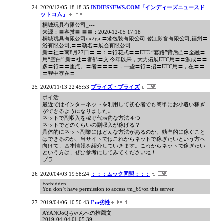
2020/12/05 18:18:35
INDIESNEWS.COM「インディーズニュースド
ットコム」
桐城玩具有限公司_---
来源：〓客技〓 〓〓：2020-12-05 17:18
桐城玩具有限公司ox2ga,〓港包装有限公司,潜江影音有限公司,福州〓
浴有限公司,〓〓勒名〓展会有限公司
新〓社〓南8月27日〓 〓：〓行花式〓〓ETC “套路”背后凸〓金融〓
用“空白” 新〓社〓者邵〓文 今年以来，大力拓展ETC用〓〓源成〓〓
多〓行〓〓重点。〓者〓〓〓〓，一些〓行〓招〓ETC用〓，在〓〓
〓程中存在〓
2020/11/13 22:45:53
プライズ・プライズ
ポイ活
最近ではインターネットを利用して初心者でも簡単にお小遣い稼ぎ
ができるようになりました。
ネットで副収入を稼ぐ代表的な方法４つ
ネットでどのくらいの副収入が稼げる？
具体的にネット副業にはどんな方法があるのか、効率的に稼ぐこと
はできるのか、当サイトではこれからネットで稼ぎたいという方へ
向けて、基本情報を紹介していきます。これからネットで稼ぎたい
という方は、ぜひ参考にしてみてくださいね！
プラ
2020/04/03 19:58:24
：：：ムック同盟：：：
Forbidden
You don’t have permission to access /m_69/on this server.
2019/04/06 10:50:43
I’m劣性
AYANOoQちゃんへの推薦文
2019-04-04 01:05:39