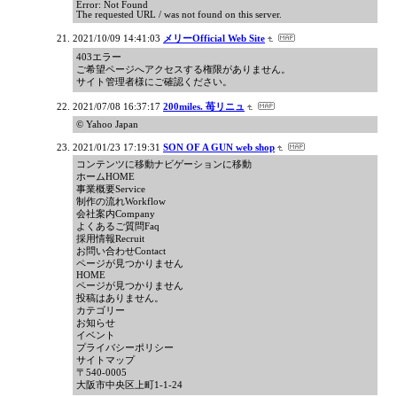
Error: Not Found
The requested URL / was not found on this server.
2021/10/09 14:41:03
メリーOfficial Web Site
403エラー
ご希望ページへアクセスする権限がありません。
サイト管理者様にご確認ください。
2021/07/08 16:37:17
200miles. 苺リニュ
© Yahoo Japan
2021/01/23 17:19:31
SON OF A GUN web shop
コンテンツに移動ナビゲーションに移動
ホームHOME
事業概要Service
制作の流れWorkflow
会社案内Company
よくあるご質問Faq
採用情報Recruit
お問い合わせContact
ページが見つかりません
HOME
ページが見つかりません
投稿はありません。
カテゴリー
お知らせ
イベント
プライバシーポリシー
サイトマップ
〒540-0005
大阪市中央区上町1-1-24