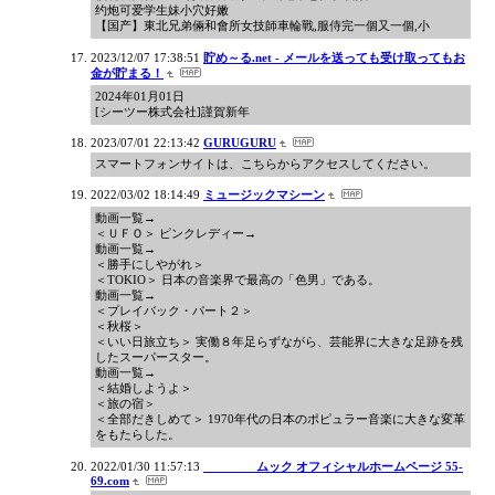
约炮可爱学生妹小穴好嫩
【国产】東北兄弟倆和會所女技師車輪戰,服侍完一個又一個,小
2023/12/07 17:38:51
貯め～る.net - メールを送っても受け取ってもお
金が貯まる！
2024年01月01日
[シーツー株式会社]謹賀新年
2023/07/01 22:13:42
GURUGURU
スマートフォンサイトは、こちらからアクセスしてください。
2022/03/02 18:14:49
ミュージックマシーン
動画一覧→
＜ＵＦＯ＞ ピンクレディー→
動画一覧→
＜勝手にしやがれ＞
＜TOKIO＞ 日本の音楽界で最高の「色男」である。
動画一覧→
＜プレイバック・パート２＞
＜秋桜＞
＜いい日旅立ち＞ 実働８年足らずながら、芸能界に大きな足跡を残
したスーパースター。
動画一覧→
＜結婚しようよ＞
＜旅の宿＞
＜全部だきしめて＞ 1970年代の日本のポピュラー音楽に大きな変革
をもたらした。
2022/01/30 11:57:13
________ムック オフィシャルホームページ 55-
69.com