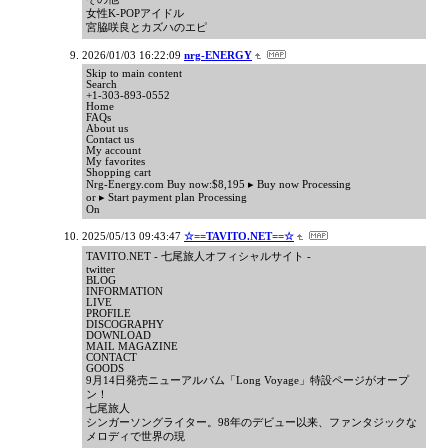
女性K-POPアイドル
宮脇咲良とカズハのエピ
2026/01/03 16:22:09
nrg-ENERGY
Skip to main content
Search
+1-303-893-0552
Home
FAQs
About us
Contact us
My account
My favorites
Shopping cart
Nrg-Energy.com Buy now:$8,195 ▸ Buy now Processing
or ▸ Start payment plan Processing
On
2025/05/13 09:43:47
☆==TAVITO.NET==☆
TAVITO.NET - 七尾旅人オフィシャルサイト -
twitter
BLOG
INFORMATION
LIVE
PROFILE
DISCOGRAPHY
DOWNLOAD
MAIL MAGAZINE
CONTACT
GOODS
9月14日発売ニューアルバム「Long Voyage」特設ページがオープ
ン！
七尾旅人
シンガーソングライター。98年のデビュー以来、ファンタジックな
メロディで世界の現