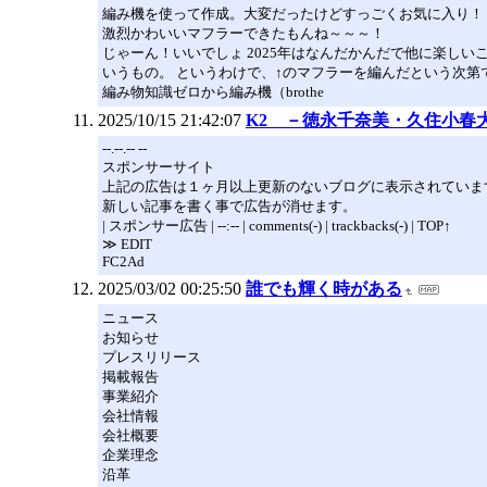
編み機を使って作成。大変だったけどすっごくお気に入り！
激烈かわいいマフラーできたもんね～～～！
じゃーん！いいでしょ 2025年はなんだかんだで他に楽し
いうもの。 というわけで、↑のマフラーを編んだという次第
編み物知識ゼロから編み機（brothe
2025/10/15 21:42:07
K2 －徳永千奈美・久住小春
--.--.-- --
スポンサーサイト
上記の広告は１ヶ月以上更新のないブログに表示されていま
新しい記事を書く事で広告が消せます。
| スポンサー広告 | --:-- | comments(-) | trackbacks(-) | TOP↑
≫ EDIT
FC2Ad
2025/03/02 00:25:50
誰でも輝く時がある
ニュース
お知らせ
プレスリリース
掲載報告
事業紹介
会社情報
会社概要
企業理念
沿革