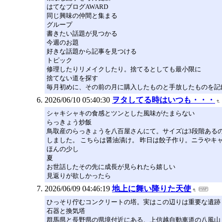
はてなブログAWARD
同じ興味の仲間と集まる
グループ
書きたい話題が見つかる
今週のお題
好きな話題から記事を見つける
トピック
修理したりリメイクしたり。捨てるとしても最小限に
捨てない道を探す
毎月初めに、その前の月に購入したものと手放したものを記
2026/06/10 05:40:30
ヲタしてる時はいつも・・・
シャキシャキの食感とツンとした風味がたまらない
らっきょう炒飯
鳥取産のらっきょうを八百屋さんにて。サイズは3段階ある
しました。 こちらは醤油漬け。 昨日は餃子作り。ニラやキ
ほんの少し
夏
お世話したその先に成長が見られたら嬉しい
見返りが欲しかったら
2026/06/09 04:46:19
地上に舞い降りた天使
ひっそり佇むコンクリートの塔。実はこの辺りは重要な遺跡
石器と換気塔
群馬県と長野県の県境付近にある、上信越自動車道の八風山ト