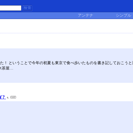
アンテナ
シンプル
！ ということで今年の初夏も東京で食べ歩いたものを書き記しておこうと思います
氷茶屋…
Y?