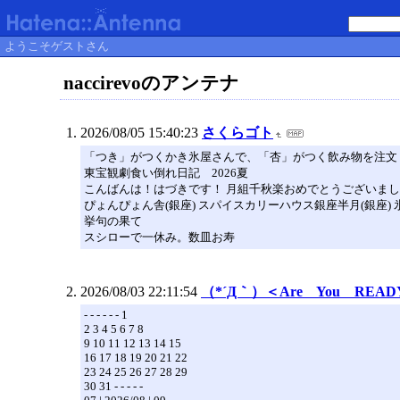
ようこそゲストさん
naccirevoのアンテナ
2026/08/05 15:40:23
さくらゴト
「つき」がつくかき氷屋さんで、「杏」がつく飲み物を注文
東宝観劇食い倒れ日記 2026夏
こんばんは！はづきです！ 月組千秋楽おめでとうございました
ぴょんぴょん舎(銀座) スパイスカリーハウス銀座半月(銀座) 
挙句の果て
スシローで一休み。数皿お寿
2026/08/03 22:11:54
（*´Д｀）＜Are You READ
- - - - - - 1
2 3 4 5 6 7 8
9 10 11 12 13 14 15
16 17 18 19 20 21 22
23 24 25 26 27 28 29
30 31 - - - - -