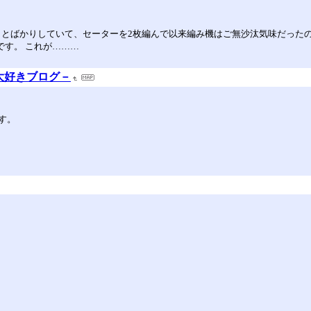
いことばかりしていて、セーターを2枚編んで以来編み機はご無沙汰気味だっ
です。 これが………
大好きブログ－
す。