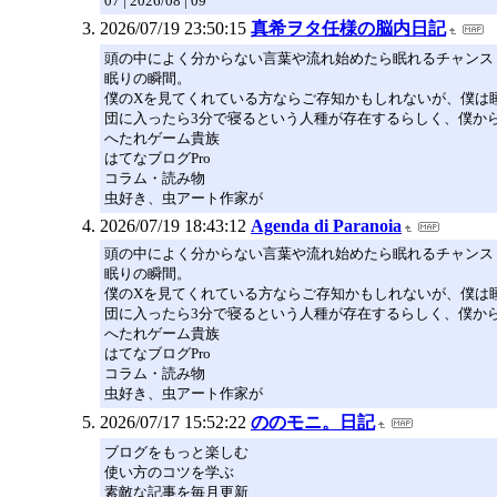
07 | 2026/08 | 09
2026/07/19 23:50:15
真希ヲタ任様の脳内日記
頭の中によく分からない言葉や流れ始めたら眠れるチャンス
眠りの瞬間。
僕のXを見てくれている方ならご存知かもしれないが、僕は
団に入ったら3分で寝るという人種が存在するらしく、僕か
へたれゲーム貴族
はてなブログPro
コラム・読み物
虫好き、虫アート作家が
2026/07/19 18:43:12
Agenda di Paranoia
頭の中によく分からない言葉や流れ始めたら眠れるチャンス
眠りの瞬間。
僕のXを見てくれている方ならご存知かもしれないが、僕は
団に入ったら3分で寝るという人種が存在するらしく、僕か
へたれゲーム貴族
はてなブログPro
コラム・読み物
虫好き、虫アート作家が
2026/07/17 15:52:22
ののモニ。日記
ブログをもっと楽しむ
使い方のコツを学ぶ
素敵な記事を毎月更新