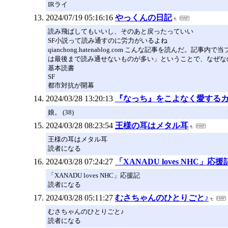
IRライ
2024/07/19 05:16:16
やっくんの日記
読み飛ばしてもいいし、そのあと戻ったっていい
SF小説って読み通すのに労力がいるよね
qianchong.hatenablog.com こんな記事を読
は最後まで読み通せないものが多い」ということで、なぜな
基本読書
SF
都市対抗が開幕
2024/03/28 13:20:13
『なっち』をこよなく愛するカルオのブ
娘。 (38)
2024/03/28 08:23:54
王様の耳はメタル耳
王様の耳はメタル耳
読者になる
2024/03/28 07:24:27
「XANADU loves NHC」応援
「XANADU loves NHC」応援記
読者になる
2024/03/28 05:11:27
むさちゃんのひとりごと♪
むさちゃんのひとりごと♪
読者になる