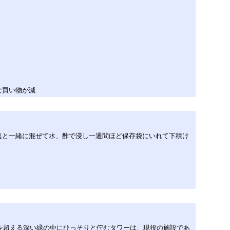
な買い物が減
塩と一緒に混ぜて水、酢で浸し一週間ほど保存袋にいれて下積け
mを超える深い緑の中にひっそりと佇むタワーは、現役の施設であ