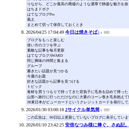
りながら、どこか孤高の廃墟のような濃厚で静謐な魅力を放
はちまドボク
はてなブログPro
風土
まとめて切って保存しておくとき
2026/04/25 17:04:49
今日は焼きそば♪
ブログをもっと楽しむ
使い方のコツを学ぶ
素敵な記事を毎月更新
はてなブログAWARD
同じ興味の仲間と集まる
グループ
書きたい話題が見つかる
今週のお題
好きな話題から記事を見つける
トピック
食材を買うつもりで持ってきた背負子に毛糸を詰めて帰った
山形へ旅行に行っただけなのに大量のコーン巻き毛糸抱えて
JR東日本がビューカードというクレジットカードを発行して
2026/01/30 03:00:18
2サイクル単気筒
この広告は、90日以上更新していないブログに表示していま
2026/01/10 23:42:25
安倍なつみ様に捧ぐ、さぬ記