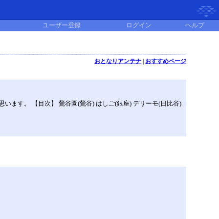
ユーザー登録
ログイン
ヘルプ
おとなりアンテナ
|
おすすめページ
。 【目次】 鶯谷園(鶯谷) はしご(銀座) デリーモ(日比谷)