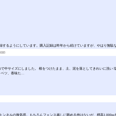
録するようにしています。購入記録は昨年から続けていますが、やはり無駄
ので中サイズにしました。 根をつけたまま、土、泥を落としてきれいに洗い 
ャベツ、香味た…
ンネルの換気塔。もちろんフェンス越しに眺める他はないが、標高1,000