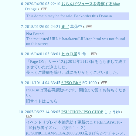
2020/04/30 05:22:10
おらんげジュースを考察するblog
Orange
This domain may be for sale. Backorder this Domain
2018/01/26 09:24:21
ま゛
草薙杏
Not Found
The requested URL /~hatakazu/LRL/top.html was not found
on this server.
2016/04/01 05:38:01
ヒカロ屋
51号
「Page ON」サービスは2015年2月28日をもちまして終了
させていただきました。
長らくご愛顧を賜り、誠にありがとうございました。
2011/10/14 04:33:45
* PSO-Bit *
SG-1000
PSO-Bitは現在再起動中です。開始まで暫くお待ちくださ
い。
旧サイトはこちら
2005/06/22 14:06:05
PSU CHOP / PSO CHOP
しょうゆ
イベントリプレイ本編完結！更新のことREPLAY#118-
119解放者イズム。（後半１・２）
(C)SONICTEAM/SEGA,2000,2003見せびらかすチャンス。