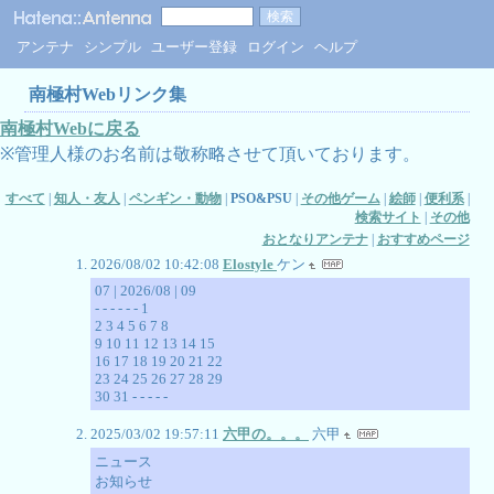
アンテナ
シンプル
ユーザー登録
ログイン
ヘルプ
南極村Webリンク集
南極村Webに戻る
※管理人様のお名前は敬称略させて頂いております。
すべて
|
知人・友人
|
ペンギン・動物
|
PSO&PSU
|
その他ゲーム
|
絵師
|
便利系
|
検索サイト
|
その他
おとなりアンテナ
|
おすすめページ
2026/08/02 10:42:08
Elostyle
ケン
07 | 2026/08 | 09
- - - - - - 1
2 3 4 5 6 7 8
9 10 11 12 13 14 15
16 17 18 19 20 21 22
23 24 25 26 27 28 29
30 31 - - - - -
2025/03/02 19:57:11
六甲の。。。
六甲
ニュース
お知らせ