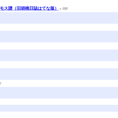
コスモス譜（旧胡桃日誌はてな版）