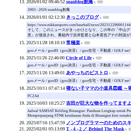
2026/01/02 09:46:52
soanblog創庵
2003 - 2026 soanblog創庵
2026/01/01 02:12:30
きっこのブログ
https://www.nikkansports.com/baseball/news/202312290001144
そして、このニュースがきっかけとなり、この年の「中山グラ
意』が放送され、番組内で吉井監督と山本直也アナの対談が
2025/11/28 18:10:10
常極楽
gooメール / gooID（goo決済） / goo住宅・不動産 / GOLF me!
2025/11/26 22:46:00
Circle of Life
gooメール / gooID（goo決済） / goo住宅・不動産 / GOLF me!
2025/11/26 13:49:01
あやっちのビストロ
gooメール / gooID（goo決済） / goo住宅・不動産 / GOLF me!
2025/10/11 07:47:14
寝ない子ママの小道具図鑑 ～
FC2Ad
2025/10/03 10:25:27
吉田が巨大な物を作ってます
Jadwal SAMSAT Keliling Binangun: Panduan Lengkap untuk Pe
Memperpanjang STNK kendaraan Anda di Binangun kini semakin
2025/07/16 15:47:59
ノンプログラマーのためのスキル
2025/02/01 05:13:09
T - 4 - 2 ／ Behind The Mask