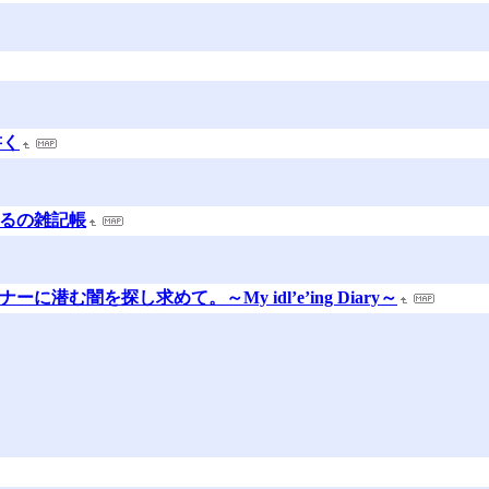
書く
まるの雑記帳
に潜む闇を探し求めて。～My idl’e’ing Diary～