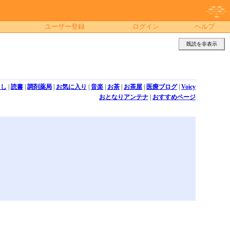
ユーザー登録
ログイン
ヘルプ
既読を非表示
なし
|
読書
|
調剤薬局
|
お気に入り
|
音楽
|
お茶
|
お茶屋
|
医療ブログ
|
Voicy
おとなりアンテナ
|
おすすめページ