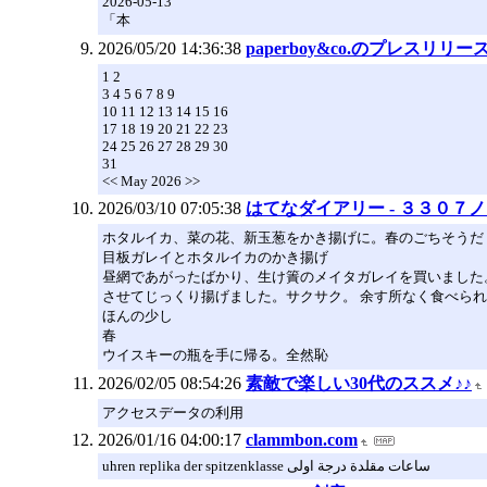
2026-05-13
「本
2026/05/20 14:36:38
paperboy&co.のプレスリ
1 2
3 4 5 6 7 8 9
10 11 12 13 14 15 16
17 18 19 20 21 22 23
24 25 26 27 28 29 30
31
<< May 2026 >>
2026/03/10 07:05:38
はてなダイアリー - ３３０
ホタルイカ、菜の花、新玉葱をかき揚げに。春のごちそうだ
目板ガレイとホタルイカのかき揚げ
昼網であがったばかり、生け簀のメイタガレイを買いました。
させてじっくり揚げました。サクサク。 余す所なく食べら
ほんの少し
春
ウイスキーの瓶を手に帰る。全然恥
2026/02/05 08:54:26
素敵で楽しい30代のススメ♪♪
アクセスデータの利用
2026/01/16 04:00:17
clammbon.com
uhren replika der spitzenklasse ساعات مقلدة درجة اولى