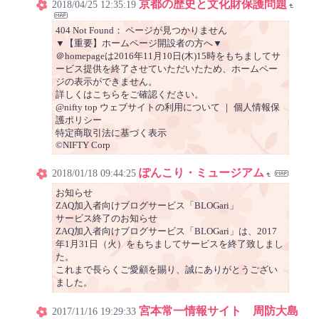
京都の歴史と文化財保護問題
2018/04/25 12:35:19
404 Not Found： ページが見つかりません
▼【重要】ホームページ開設者の方へ▼
＠homepageは2016年11月10日(木)15時をもちましてサ
ービス提供を終了させていただいたため、ホームペー
ジの表示ができません。
詳しくはこちらをご確認ください。
@nifty top ウェブサイトの利用について ｜ 個人情報保
護ポリシー
特定商取引法に基づく表示
©NIFTY Corp
ぽんこり・ミュージアム
2018/01/18 09:44:25
お知らせ
ZAQ加入者向けブログサービス「BLOGari」
サービス終了のお知らせ
ZAQ加入者向けブログサービス「BLOGari」は、2017
年1月31日（火）をもちましてサービスを終了致しまし
た。
これまで長らくご愛顧を賜り、誠にありがとうござい
ました。
宮本常一情報サイト 周防大島
2017/11/16 19:29:33