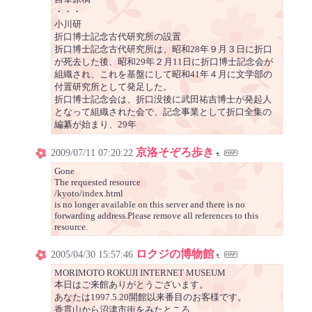
・・・
小川研
折口博士記念古代研究所の設置
折口博士記念古代研究所は、昭和28年９月３日に折口
が死去した後、昭和29年２月11日に折口博士記念会が
組織され、これを基盤にして昭和41年４月に文学部の
付置研究所として発足した。
折口博士記念会は、折口没後に武田祐吉博士が発起人
となって組織された会で、記念事業として折口全集の
編纂が始まり、29年
京洛そぞろ歩き
2009/07/11 07:20:22
Gone
The requested resource
/kyoto/index.html
is no longer available on this server and there is no
forwarding address.Please remove all references to this
resource.
ロクジの博物館
2005/04/30 15:57:46
MORIMOTO ROKUJI INTERNET MUSEUM
本日はご来館ありがとうございます。
あなたは1997.5.20開館以来番目のお客様です。
香貫山から沼津市街をみたところ