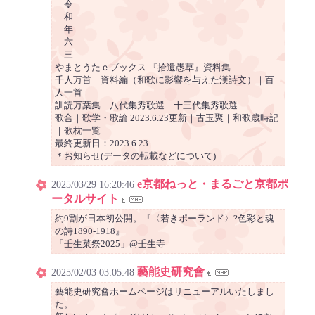
令
和
年
六
三
やまとうたｅブックス 『拾遺愚草』資料集
千人万首｜資料編（和歌に影響を与えた漢詩文）｜百
人一首
訓読万葉集｜八代集秀歌選｜十三代集秀歌選
歌合｜歌学・歌論 2023.6.23更新｜古玉聚｜和歌歳時記
｜歌枕一覧
最終更新日：2023.6.23
＊お知らせ(データの転載などについて)
e京都ねっと・まるごと京都ポ
2025/03/29 16:20:46
ータルサイト
約9割が日本初公開。『〈若きポーランド〉?色彩と魂
の詩1890-1918』
「壬生菜祭2025」@壬生寺
藝能史研究會
2025/02/03 03:05:48
藝能史研究會ホームページはリニューアルいたしまし
た。