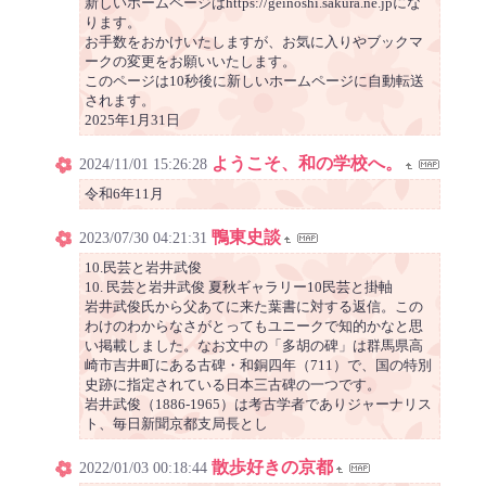
新しいホームページはhttps://geinoshi.sakura.ne.jpにな
ります。
お手数をおかけいたしますが、お気に入りやブックマ
ークの変更をお願いいたします。
このページは10秒後に新しいホームページに自動転送
されます。
2025年1月31日
ようこそ、和の学校へ。
2024/11/01 15:26:28
令和6年11月
鴨東史談
2023/07/30 04:21:31
10.民芸と岩井武俊
10. 民芸と岩井武俊 夏秋ギャラリー10民芸と掛軸
岩井武俊氏から父あてに来た葉書に対する返信。この
わけのわからなさがとってもユニークで知的かなと思
い掲載しました。なお文中の「多胡の碑」は群馬県高
崎市吉井町にある古碑・和銅四年（711）で、国の特別
史跡に指定されている日本三古碑の一つです。
岩井武俊（1886-1965）は考古学者でありジャーナリス
ト、毎日新聞京都支局長とし
散歩好きの京都
2022/01/03 00:18:44