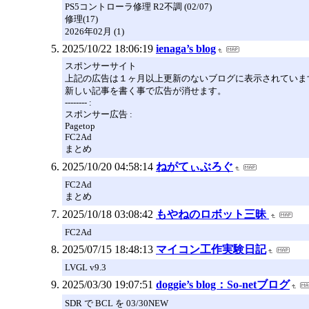
PS5コントローラ修理 R2不調 (02/07)
修理(17)
2026年02月 (1)
2025/10/22 18:06:19
ienaga’s blog
スポンサーサイト
上記の広告は１ヶ月以上更新のないブログに表示されていま
新しい記事を書く事で広告が消せます。
-------- :
スポンサー広告 :
Pagetop
FC2Ad
まとめ
2025/10/20 04:58:14
ねがてぃぶろぐ
FC2Ad
まとめ
2025/10/18 03:08:42
もやねのロボット三昧
FC2Ad
2025/07/15 18:48:13
マイコン工作実験日記
LVGL v9.3
2025/03/30 19:07:51
doggie’s blog：So-netブログ
SDR で BCL を 03/30NEW