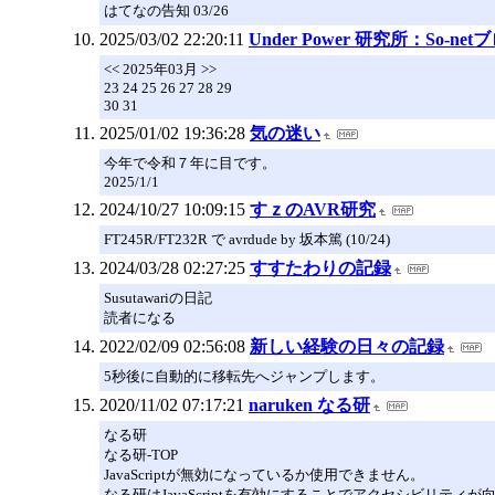
はてなの告知 03/26
2025/03/02 22:20:11
Under Power 研究所：So-net
<< 2025年03月 >>
23 24 25 26 27 28 29
30 31
2025/01/02 19:36:28
気の迷い
今年で令和７年に目です。
2025/1/1
2024/10/27 10:09:15
すｚのAVR研究
FT245R/FT232R で avrdude by 坂本篤 (10/24)
2024/03/28 02:27:25
すすたわりの記録
Susutawariの日記
読者になる
2022/02/09 02:56:08
新しい経験の日々の記録
5秒後に自動的に移転先へジャンプします。
2020/11/02 07:17:21
naruken なる研
なる研
なる研-TOP
JavaScriptが無効になっているか使用できません。
なる研はJavaScriptを有効にすることでアクセシビリティが