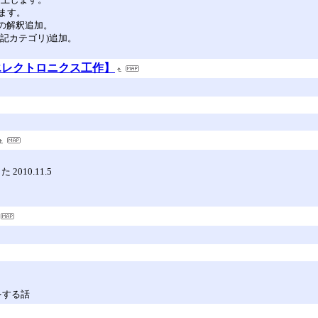
ます。
ルの解釈追加。
(日記カテゴリ)追加。
エレクトロニクス工作】
010.11.5
有をする話