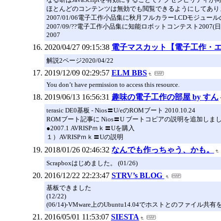
ほとんどのコンテンツは無効でも閲覧できるようにしてあり
2007/01/06電子工作小品集に秋月フルカラーLCDモジュー
2007/09/??電子工作小品集に知能ロボットコンテスト2007
2007
2020/04/27 09:15:38
電子マスカット【電子工作・
解説2ページ2020/04/22
2019/12/09 02:29:57
ELM BBS
You don’t have permission to access this resource.
2019/06/13 16:56:31
趣味の電子工作の部屋 by すん
terasic DE0基板 - Nios〓U/eのROMブート 2010.10.24
ROMブート記事に Nios〓U ブートコピアの説明を追加しました 2
●2007.1 AVRISPｍｋ〓Uを購入
１）AVRISPｍｋ〓Uの説明
2018/01/26 02:46:32
なんでも作っちゃう、かも。
Scrapboxはじめました。 (01/26)
2016/12/22 22:23:47
STRV’s BLOG
基板できました
(12/22)
(06/14)-VMware上のUbuntu14.04でホストとのファイル共
2016/05/01 11:53:07
SIESTA