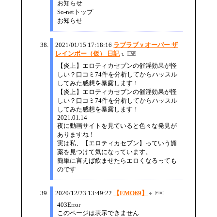
お知らせ
So-netトップ
お知らせ
2021/01/15 17:18:16
ラブラブｖオーバー ザ
レインボー（仮） 日記
【炎上】エロティカセブンの催淫効果が怪
しい？口コミ74件を分析してからハッスル
してみた感想を暴露します！
【炎上】エロティカセブンの催淫効果が怪
しい？口コミ74件を分析してからハッスル
してみた感想を暴露します！
2021.01.14
夜に動画サイトを見ていると色々な発見が
ありますね！
実は私、【エロティカセブン】っていう媚
薬を見つけて気になっています。
簡単に言えば飲ませたらエロくなるっても
のです
2020/12/23 13:49:22
【EMO69】
403Error
このページは表示できません