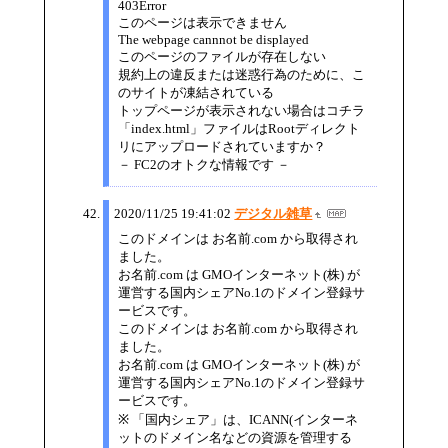
403Error
このページは表示できません
The webpage cannnot be displayed
このページのファイルが存在しない
規約上の違反または迷惑行為のために、こ
のサイトが凍結されている
トップページが表示されない場合はコチラ
「index.html」ファイルはRootディレクト
リにアップロードされていますか？
－ FC2のオトクな情報です －
2020/11/25 19:41:02
デジタル雑草
このドメインは お名前.com から取得され
ました。
お名前.com は GMOインターネット(株) が
運営する国内シェアNo.1のドメイン登録サ
ービスです。
このドメインは お名前.com から取得され
ました。
お名前.com は GMOインターネット(株) が
運営する国内シェアNo.1のドメイン登録サ
ービスです。
※ 「国内シェア」は、ICANN(インターネ
ットのドメイン名などの資源を管理する