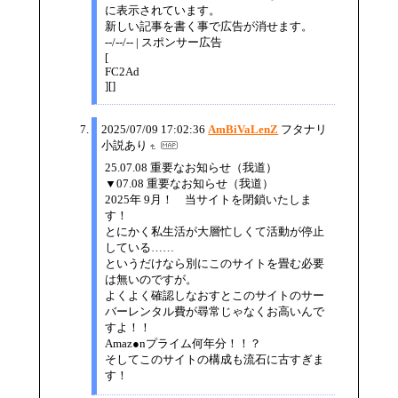
に表示されています。
新しい記事を書く事で広告が消せます。
--/--/-- | スポンサー広告
[
FC2Ad
][]
2025/07/09 17:02:36
AmBiVaLenZ
フタナリ
小説あり
25.07.08 重要なお知らせ（我道）
▼07.08 重要なお知らせ（我道）
2025年 9月！ 当サイトを閉鎖いたしま
す！
とにかく私生活が大層忙しくて活動が停止
している……
というだけなら別にこのサイトを畳む必要
は無いのですが。
よくよく確認しなおすとこのサイトのサー
バーレンタル費が尋常じゃなくお高いんで
すよ！！
Amaz●nプライム何年分！！？
そしてこのサイトの構成も流石に古すぎま
す！