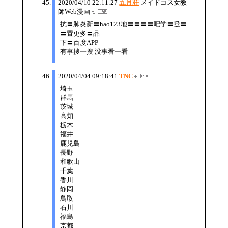
2020/04/10 22:11:27
五月荘
メイドコス女教
師Web漫画
抗〓肺炎新〓hao123地〓〓〓〓吧学〓登〓
〓置更多〓品
下〓百度APP
有事搜一搜 没事看一看
2020/04/04 09:18:41
TNC
埼玉
群馬
茨城
高知
栃木
福井
鹿児島
長野
和歌山
千葉
香川
静岡
鳥取
石川
福島
京都