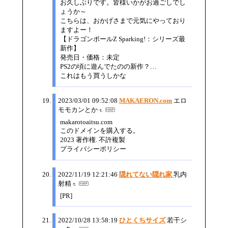
お久しぶりです。皆様いかがお過ごしでし
ょうか～
こちらは、おかげさまで元気にやっており
ますよー！
【ドラゴンボールZ Sparking!：シリーズ最
新作】
発売日・価格：未定
PS2の頃に遊んでたのの新作？…
これはもう買うしかな
2023/03/01 09:52:08
MAKAERON.com
エロ
モモカンとか
makarotoaitsu.com
このドメインを購入する。
2023 著作権. 不許複製
プライバシーポリシー
2022/11/19 12:21:46
隠れてない隠れ家
乳内
射精
[PR]
2022/10/28 13:58:19
ひとくちサイズ
若干シ