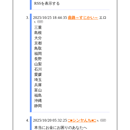
RSSを表示する
2025/10/25 18:44:35
曲路～すじかい～
エロ
三重
島根
大分
京都
鳥取
福岡
長野
山梨
石川
愛媛
埼玉
兵庫
富山
福島
沖縄
静岡
2025/10/20 05:32:25
□■シンヤんち■□
本当にお金にお困りのあなたへ