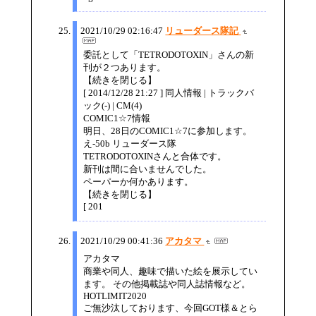
2021/10/29 02:16:47
リューダース隊記
委託として「TETRODOTOXIN」さんの新
刊が２つあります。
【続きを閉じる】
[ 2014/12/28 21:27 ] 同人情報 | トラックバ
ック(-) | CM(4)
COMIC1☆7情報
明日、28日のCOMIC1☆7に参加します。
え-50b リューダース隊
TETRODOTOXINさんと合体です。
新刊は間に合いませんでした。
ペーパーか何かあります。
【続きを閉じる】
[ 201
2021/10/29 00:41:36
アカタマ
アカタマ
商業や同人、趣味で描いた絵を展示してい
ます。 その他掲載誌や同人誌情報など。
HOTLIMIT2020
ご無沙汰しております、今回GOT様＆とら