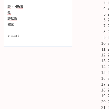
詩
>
H氏賞
歌
詩歌論
雑誌
ミニコミ