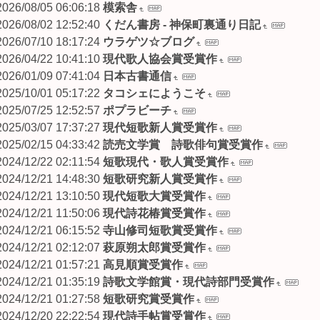
2026/08/05 06:06:18
模索舎
2026/08/02 12:52:40
くだん書房 - 神保町裏通り日記
2026/07/10 18:17:24
ウラゲツ☆ブログ
2026/04/22 10:41:10
現代歌人協会賞受賞作
2026/01/09 07:41:04
日本古書通信
2025/10/01 05:17:22
タコシェにようこそ
2025/07/25 12:52:57
ポプラビーチ
2025/03/07 17:37:27
現代短歌新人賞受賞作
2025/02/15 04:33:42
読売文学賞 詩歌俳句賞受賞作
2024/12/22 02:11:54
短歌現代・歌人賞受賞作
2024/12/21 14:48:30
短歌研究新人賞受賞作
2024/12/21 13:10:50
現代短歌大賞受賞作
2024/12/21 11:50:06
現代詩花椿賞受賞作
2024/12/21 06:15:52
寺山修司短歌賞受賞作
2024/12/21 02:12:07
萩原朔太郎賞受賞作
2024/12/21 01:57:21
高見順賞受賞作
2024/12/21 01:35:19
詩歌文学館賞・現代詩部門受賞作
2024/12/21 01:27:58
短歌研究賞受賞作
2024/12/20 22:22:54
現代詩手帖賞受賞作