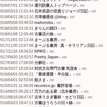
2020/07/01 17:36:54
週刊読書人トップページ
2020/03/19 11:01:44
石井辰彦の世渡りジョーズ日記
2019/04/21 08:12:10
月球儀通信 @blog
2018/05/06 03:49:53
mahoroba
2018/03/26 23:16:31
きりんの脱臼
2018/01/08 12:05:48
古書店の旅
2017/12/01 02:13:48
まーぶる書房
2017/11/30 22:07:06
まーぶる書房 - 真・キラリアン日記
2017/11/16 19:34:52
SPIKE
2017/09/20 16:52:57
Poetry Japan
2017/03/03 17:00:00
分解社
2016/10/27 10:29:54
対抗文化専門古書 気流舎
2016/04/01 03:40:21
「最後通牒・半分版」
2016/04/01 02:53:06
姫さま
2015/01/31 11:56:09
recoreco.jp: 書評道場
2014/08/25 00:28:17
万力のある家（北冬書房）
2011/08/16 08:47:07
古本うさぎ書林・せどり日記
2010/03/23 19:47:11
古書ほうろうの日々録