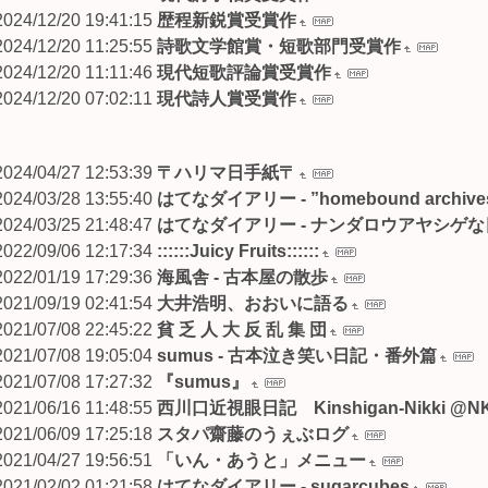
2024/12/20 19:41:15
歴程新鋭賞受賞作
2024/12/20 11:25:55
詩歌文学館賞・短歌部門受賞作
2024/12/20 11:11:46
現代短歌評論賞受賞作
2024/12/20 07:02:11
現代詩人賞受賞作
2024/04/27 12:53:39
〒ハリマ日手紙〒
2024/03/28 13:55:40
はてなダイアリー - ”homebound archive
2024/03/25 21:48:47
はてなダイアリー - ナンダロウアヤシゲ
2022/09/06 12:17:34
::::::Juicy Fruits::::::
2022/01/19 17:29:36
海風舎 - 古本屋の散歩
2021/09/19 02:41:54
大井浩明、おおいに語る
2021/07/08 22:45:22
貧 乏 人 大 反 乱 集 団
2021/07/08 19:05:04
sumus - 古本泣き笑い日記・番外篇
2021/07/08 17:27:32
『sumus』
2021/06/16 11:48:55
西川口近視眼日記 Kinshigan-Nikki @N
2021/06/09 17:25:18
スタパ齋藤のうぇぶログ
2021/04/27 19:56:51
「いん・あうと」メニュー
2021/02/02 01:21:58
はてなダイアリー - sugarcubes