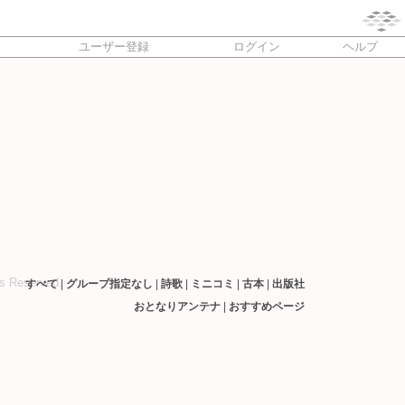
ユーザー登録
ログイン
ヘルプ
ts Reserved.
すべて
|
グループ指定なし
|
詩歌
|
ミニコミ
|
古本
|
出版社
おとなりアンテナ
|
おすすめページ