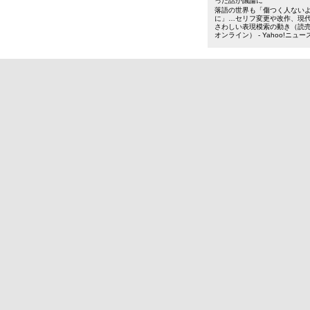
った話が議論に
落語の世界も「傷つく人ない
に」…セリフ変更や改作、現
さわしい表現模索の動き（読
オンライン） - Yahoo!ニュー