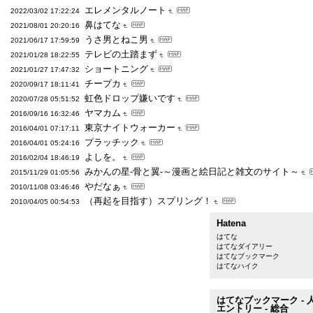
エレメンタルノート
2022/03/02 17:22:24
鼻はてな
2021/08/01 20:20:16
うさ男とねこ男
2021/06/17 17:59:59
テレビの土踏まず
2021/01/28 18:22:55
ショートニング
2021/01/27 17:47:32
チープカ
2020/09/17 18:11:41
虹色ドロップ嫌いです
2020/07/28 05:51:52
ヤマカム
2016/09/16 16:32:46
東京ナイトウォーカー
2016/04/01 07:17:11
プラッチック
2016/04/01 05:24:16
よしを。
2016/02/04 18:46:19
みかんの星-骨と翼-～漫画と絵日記と雑文のサイト～
2015/11/29 01:05:56
やだなぁ
2010/11/08 03:46:46
（再起を目指す）スプリング！
2010/04/05 00:54:53
Hatena
はてな
はてなダイアリー
はてなブックマーク
はてなハイク
はてなブックマーク - 
エントリー - 総合