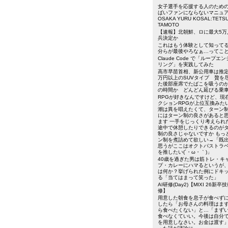
女子選手を応援する人のため
ばいファンにならないマニュ
OSAKA YURU KOSAL:TETSU
TAMOTO
【速報】北朝鮮、ロに最大5万
兵決定か
これはもう体験として知って
分らが最後やろなぁ…ってこ
Claude Code で「ループエ
リング」を実践してみた
高市早苗首相、新公用車は推定3
万円以上のSUVタイプ 贅を
た後部座席でたばこを吸うの
の時間か どんどん延びる乗
RPGが好きなんですけど、現
クションRPGが上位互換みた
潮は異を唱えたくて、ターン制
にはターン制の良さがあると
ます 一手をじっくり考えられ
途中で休憩したりできるのが
制の良さじゃないですか もっ
ン制を煮詰めて欲しい→「既
思うがここはオクトパストラ
を推したい(´・ω・｀)」
40歳を過ぎた男は筋トレ・キ
プ・カレーにハマるというが
は何か？挙げられた例にドキ
る「当てはまって笑った」
AI研修(Day2)【MIXI 26新卒
修】
用意した朝食を息子が食べず
したら「お母さんの料理はま
ら食べたくない」と…「まず
食べなくていい。今後は自分
を用意しなさい。お金は渡す