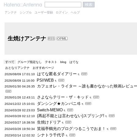
アンテナ
シンプル
ユーザー登録
ログイン
ヘルプ
生焼けアンテナ
すべて
グループ指定なし
テキスト
blog
はてな
おとなりアンテナ
おすすめページ
はてな匿名ダイアリー
2026/08/09 17:01:10
PSI!WEB
2026/08/09 11:16:00
カフェオレ・ライター ～誰も書かなかった映画レビュ
2026/01/30 04:26:35
さよならテリー・ザ・キッド
2026/01/26 12:43:11
ダンシング★カンパニヰ
2024/12/22 15:10:01
Switch-MEMO
2024/03/28 02:23:03
(再起不能とは言わせない)スプリング!
2024/03/28 02:12:10
生焼けドリア
2024/03/27 16:38:56
笑福亭鶴光のブログ:つるこうでおま！
2024/03/26 19:50:34
シナトラ千代子
2023/02/14 12:02:32