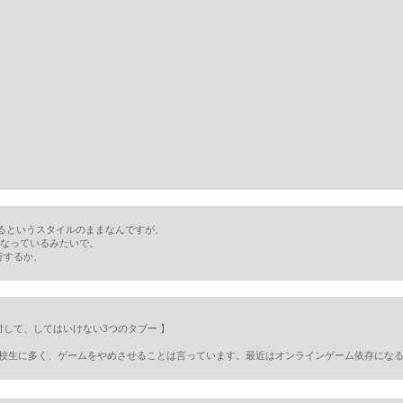
するというスタイルのままなんですが、
可になっているみたいで。
移行するか、
対して、してはいけない3つのタブー 】
校生に多く、ゲームをやめさせることは言っています。最近はオンラインゲーム依存にな