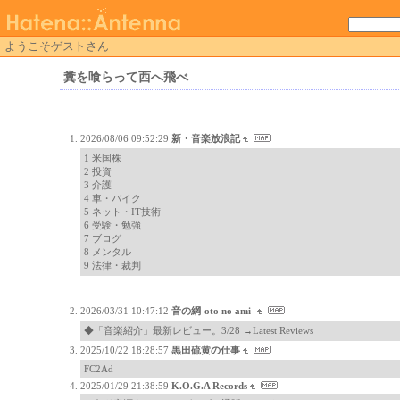
ようこそゲストさん
糞を喰らって西へ飛べ
2026/08/06 09:52:29
新・音楽放浪記
1 米国株
2 投資
3 介護
4 車・バイク
5 ネット・IT技術
6 受験・勉強
7 ブログ
8 メンタル
9 法律・裁判
2026/03/31 10:47:12
音の網-oto no ami-
◆「音楽紹介」最新レビュー。3/28 →Latest Reviews
2025/10/22 18:28:57
黒田硫黄の仕事
FC2Ad
2025/01/29 21:38:59
K.O.G.A Records