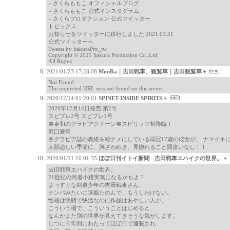
» さくらももこ オフィシャルブログ
» さくらももこ 公式インスタグラム
» さくらプロダクション 公式ツイッター
トピックス
お知らせをツイッターに移行しました 2021.03.31
公式ツイッターへ
Tweets by SakuraPro_tw
Copyright © 2021 Sakura Production Co.,Ltd.
All Rights
2021/01/23 17:28:08
MouRa｜吉田戦車、観覧車｜吉田観覧車
Not Found
The requested URL was not found on this server.
2020/12/14 01:20:01
SPINET-INSIDE SPIRITS
2020年12月14日発売 第2号
スピプレ2号 スピプレ1号
〓令和のグラビアクイーン〓スピリッツ初降臨！
沢口愛華
各グラビア誌の表紙を総ナメにしている弱冠17歳の彼女が、 ナマイキ
人肌恋しい季節に、胸ざわめき、見惚れること間違いなし！！
2020/01/11 10:01:35
ほぼ日刊イトイ新聞 - 吉田戦車エハイクの世界。
吉田戦車エハイクの世界。
21世紀の武者小路実篤になるかもよ？
まっすぐな剣道少年の吉田戦車さん、
ナンパみたいに連載たのんで、もうしわけない。
性格は明朗で快活なのに作品はあやしい人が、
こういう場で、こういうことはじめると、
なんかまた別の世界が見えてきそうな気がします。
じつに６年間にわたってほぼ日で連載され、