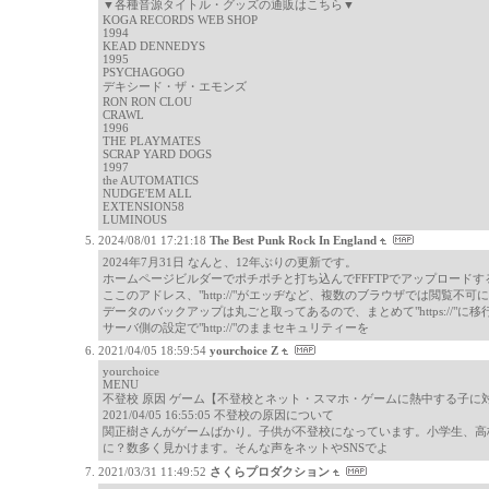
▼各種音源タイトル・グッズの通販はこちら▼
KOGA RECORDS WEB SHOP
1994
KEAD DENNEDYS
1995
PSYCHAGOGO
デキシード・ザ・エモンズ
RON RON CLOU
CRAWL
1996
THE PLAYMATES
SCRAP YARD DOGS
1997
the AUTOMATICS
NUDGE'EM ALL
EXTENSION58
LUMINOUS
2024/08/01 17:21:18
The Best Punk Rock In England
2024年7月31日 なんと、12年ぶりの更新です。
ホームページビルダーでポチポチと打ち込んでFFFTPでアップロード
ここのアドレス、"http://"がエッヂなど、複数のブラウザでは閲覧不
データのバックアップは丸ごと取ってあるので、まとめて"https://"に
サーバ側の設定で"http://"のままセキュリティーを
2021/04/05 18:59:54
yourchoice Z
yourchoice
MENU
不登校 原因 ゲーム【不登校とネット・スマホ・ゲームに熱中する子に
2021/04/05 16:55:05 不登校の原因について
関正樹さんがゲームばかり。子供が不登校になっています。小学生、高
に？数多く見かけます。そんな声をネットやSNSでよ
2021/03/31 11:49:52
さくらプロダクション