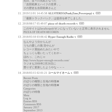
先日、堂々の完結となった
「吉田戦車エハイクの世界」。
その歴史を吉田戦車さんと
2019/11/01 14:45:58
ALLSTEREO(Punk,Emo,Powerpop)
「最新トラックバック」は提供を終了しました。
2018/08/17 05:49:07
pizza-of-death-records
このサイトはJavaScriptがオンになっていないと正常に表示されません
PIZZA OF DEATH RECORDS
2018/05/18 03:06:42
Hyper Enough Radio
なんやよう分からんが
うちの愛しの孫 浩やんが
レコード屋始めたみたいやで
ちょっくら覗いたってくれや～
ほれっ、これじゃ
http://www.hyper-enough-records.com/
ラジオも2006年2月26日に
懲りずに更新したようやな～～～
2018/05/15 02:01:21
コールマイネーム
Recent Posts
のぼりの種類と生地の特徴〓
のぼりの種類と生地の特徴〓
Categories
のぼりの特徴
Meta
Log in
Entries RSS
Comments RSS
January 2017
September 2013