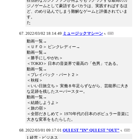
狂信的なカジノファンが何よりもワクワクする最高のカ
ジノゲームとして豪語するバカラは、実践すればするほ
ど、のめり込んでしまう難解なゲームと評価されていま
す。
た
2022/03/02 18:14:49
ミュージックマシーン
動画一覧→
＜ＵＦＯ＞ ピンクレディー→
動画一覧→
＜勝手にしやがれ＞
＜TOKIO＞ 日本の音楽界で最高の「色男」である。
動画一覧→
＜プレイバック・パート２＞
＜秋桜＞
＜いい日旅立ち＞ 実働８年足らずながら、芸能界に大き
な足跡を残したスーパースター。
動画一覧→
＜結婚しようよ＞
＜旅の宿＞
＜全部だきしめて＞ 1970年代の日本のポピュラー音楽に
大きな変革をもたらした。
2022/03/01 09:17:01
QUI EST ”IN” QUI EST ”OUT”
1 経営・ビジネス