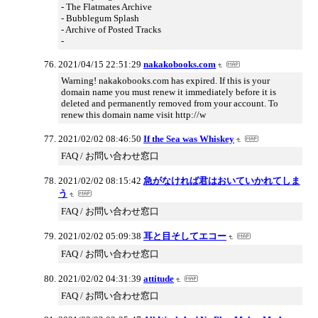
- The Flatmates Archive
- Bubblegum Splash
- Archive of Posted Tracks
-
2021/04/15 22:51:29
nakakobooks.com
Warning! nakakobooks.com has expired. If this is your
domain name you must renew it immediately before it is
deleted and permanently removed from your account. To
renew this domain name visit http://w
2021/02/02 08:46:50
If the Sea was Whiskey
FAQ / お問い合わせ窓口
2021/02/02 08:15:42
急がなければ君はおいていかれてしま
う
FAQ / お問い合わせ窓口
2021/02/02 05:09:38
耳と目そしてエコー
FAQ / お問い合わせ窓口
2021/02/02 04:31:39
attitude
FAQ / お問い合わせ窓口