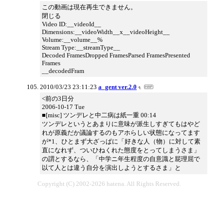
この動画は現在再生できません。
閉じる
Video ID:__videoId__
Dimensions:__videoWidth__x__videoHeight__
Volume:__volume__%
Stream Type:__streamType__
Decoded FramesDropped FramesParsed FramesPresented
Frames
__decodedFram
2010/03/23 23:11:23
a_gent ver.2.0
<前の3日分
2006-10-17 Tue
■[misc] ツンデレと中二病は紙一重 00:14
ツンデレというとあまりに意味が派生しすぎてもはやど
れが原義だか議論するのもアホらしい状態になってます
が*1、ひとまず大ざっぱに「好きな人（物）に対して素
直になれず、ついひねくれた態度をとってしまうさま」
の謂とするなら、「中学ニ年生程度の自意識と屁理屈で
以て人とは違う自分を演出しようとするさま」と
Copyright (C) 2002-2026 hatena. All Rights Reserved.