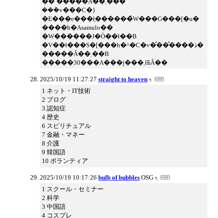
��`�����Ă��܂���
���݃v���C�}
�E���e���ł͎������̃W���G���[�u�
����h�Asamulo��
�W������J�Ò��ł��B
�V��ł���S�[���h�^�C�v�̂��̂����ڌ�
�����Ă��܂��B
�����30���A���j���܂łƂȂ��
2025/10/19 11:27:27
straight to heaven
1 ネット・IT技術
2 ブログ
3 認知症
4 歴史
6 スピリチュアル
7 金融・マネー
8 介護
9 韓国語
10 ボランティア
2025/10/19 10:17:26
bulb of bubbles
OSG
1 スクール・セミナー
2 科学
3 中国語
4 コスプレ