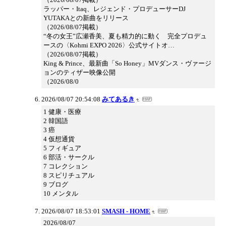
ラッパー・Itaq、レジェンド・プロデューサーDJ
YUTAKAとの新曲をリリース
（2026/08/07掲載）
“冬の女王”広瀬香美、夏も精力的に動く 完全プロデュ
ースの〈Kohmi EXPO 2026〉公式サイトオ…
（2026/08/07掲載）
King & Prince、最新曲「So Honey」MVダンス・ヴァージ
ョンのティザー映像公開
（2026/08/0
2026/08/07 20:54:08
みてあるき
1 健康・医療
2 韓国語
3 癌
4 仮想通貨
5 フィギュア
6 部活・サークル
7 コレクション
8 スピリチュアル
9 ブログ
10 メンタル
2026/08/07 18:53:01
SMASH - HOME
2026/08/07