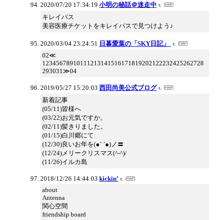
2020/07/20 17:34:19
小明の秘話＠迷走中
キレイパス
美容医療チケットをキレイパスで見つけよう♪
2020/03/04 23:24:51
日暮愛葉の「SKY日記」
02≪
12345678910111213141516171819202122232425262728
293031≫04
2019/05/27 15:20:03
西田尚美公式ブログ
新着記事
(05/11)皆様へ
(03/22)お元気ですか。
(02/11)髪きりました。
(01/15)白川郷にて
(12/30)良いお年を(●’ ’●)ノ〓
(12/24)メリークリスマス(^-^)/
(11/26)イルカ島
2018/12/26 14:44:03
kickin’
about
Antenna
関心空間
friendship board