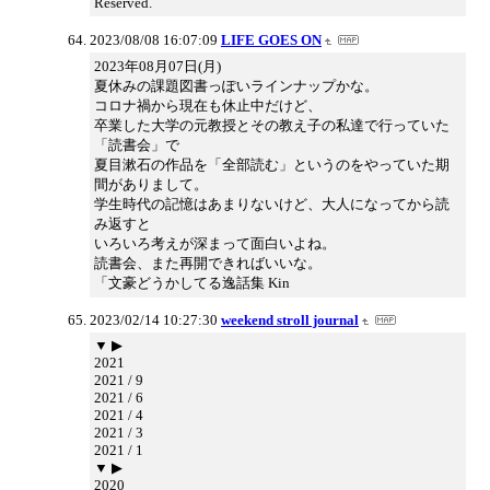
Reserved.
2023/08/08 16:07:09
LIFE GOES ON
2023年08月07日(月)
夏休みの課題図書っぽいラインナップかな。
コロナ禍から現在も休止中だけど、
卒業した大学の元教授とその教え子の私達で行っていた
「読書会」で
夏目漱石の作品を「全部読む」というのをやっていた期
間がありまして。
学生時代の記憶はあまりないけど、大人になってから読
み返すと
いろいろ考えが深まって面白いよね。
読書会、また再開できればいいな。
「文豪どうかしてる逸話集 Kin
2023/02/14 10:27:30
weekend stroll journal
▼ ▶
2021
2021 / 9
2021 / 6
2021 / 4
2021 / 3
2021 / 1
▼ ▶
2020