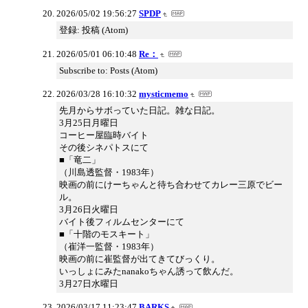
2026/05/02 19:56:27
SPDP
登録: 投稿 (Atom)
2026/05/01 06:10:48
Re：
Subscribe to: Posts (Atom)
2026/03/28 16:10:32
mysticmemo
先月からサボっていた日記。雑な日記。
3月25日月曜日
コーヒー屋臨時バイト
その後シネパトスにて
■「竜二」
（川島透監督・1983年）
映画の前にけーちゃんと待ち合わせてカレー三原でビー
ル。
3月26日火曜日
バイト後フィルムセンターにて
■「十階のモスキート」
（崔洋一監督・1983年）
映画の前に崔監督が出てきてびっくり。
いっしょにみたnanakoちゃん誘って飲んだ。
3月27日水曜日
2026/03/17 11:23:47
BARKS