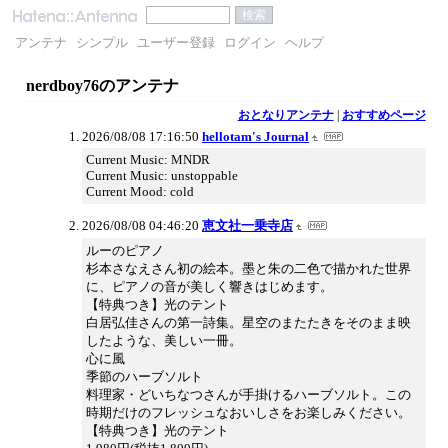
アンテナ
シンプル
ユーザー登録
ログイン
ヘルプ
nerdboy76のアンテナ
おとなりアンテナ
|
おすすめページ
2026/08/08 17:16:50
hellotam's Journal
Current Music: MNDR
Current Music: unstoppable
Current Mood: cold
2026/08/08 04:46:20
恵文社一乗寺店
ルーのピアノ
杉本さなえさん初の絵本。墨と朱の二色で描かれた世界
に、ピアノの音が美しく響きはじめます。
【特典つき】光のテント
白居弘佳さんの第一詩集。星空のまたたきをそのまま映
したような、美しい一冊。
心に風
季節のハーブソルト
料理家・どいちなつさんが手掛けるハーブソルト。この
時期だけのフレッシュなおいしさをお楽しみください。
【特典つき】光のテント