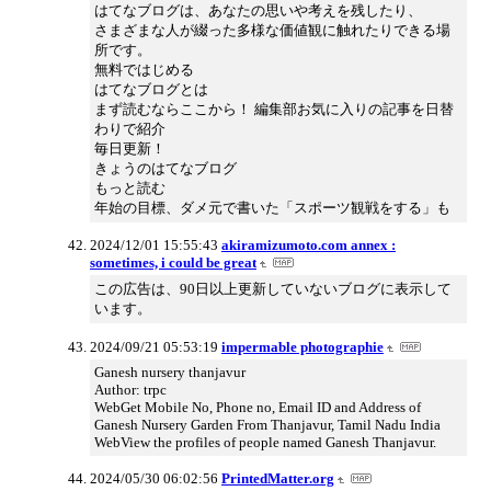
はてなブログは、あなたの思いや考えを残したり、
さまざまな人が綴った多様な価値観に触れたりできる場
所です。
無料ではじめる
はてなブログとは
まず読むならここから！ 編集部お気に入りの記事を日替
わりで紹介
毎日更新！
きょうのはてなブログ
もっと読む
年始の目標、ダメ元で書いた「スポーツ観戦をする」も
2024/12/01 15:55:43
akiramizumoto.com annex :
sometimes, i could be great
この広告は、90日以上更新していないブログに表示して
います。
2024/09/21 05:53:19
impermable photographie
Ganesh nursery thanjavur
Author: trpc
WebGet Mobile No, Phone no, Email ID and Address of
Ganesh Nursery Garden From Thanjavur, Tamil Nadu India
WebView the profiles of people named Ganesh Thanjavur.
2024/05/30 06:02:56
PrintedMatter.org