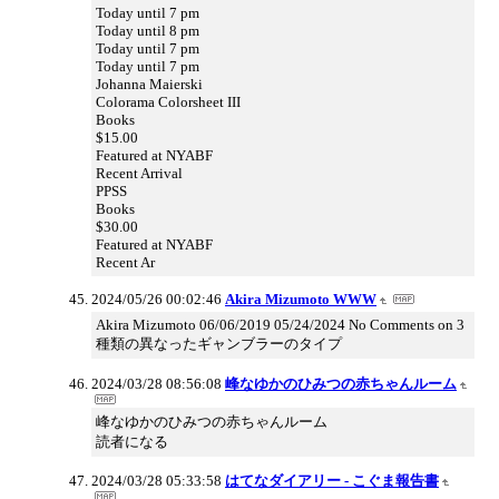
Today until 7 pm
Today until 8 pm
Today until 7 pm
Today until 7 pm
Johanna Maierski
Colorama Colorsheet III
Books
$15.00
Featured at NYABF
Recent Arrival
PPSS
Books
$30.00
Featured at NYABF
Recent Ar
2024/05/26 00:02:46
Akira Mizumoto WWW
Akira Mizumoto 06/06/2019 05/24/2024 No Comments on 3
種類の異なったギャンブラーのタイプ
2024/03/28 08:56:08
峰なゆかのひみつの赤ちゃんルーム
峰なゆかのひみつの赤ちゃんルーム
読者になる
2024/03/28 05:33:58
はてなダイアリー - こぐま報告書