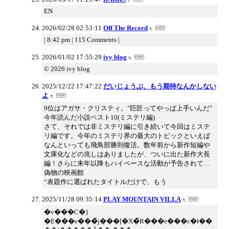
EN
2026/02/28 02:53:11
Off The Record
| 8:42 pm | 115 Comments |
2026/01/02 17:55:29
ivy blog
© 2026 ivy blog
2025/12/22 17:47:22
だいじょうぶ、もう期待なんかしない
よ
9位はアガサ・クリスティ。"巨匠ってやっぱ上手いんだ"
今年読んだ小説ベスト10(ミステリ編)
さて、それでは非ミステリ編に引き続いて今回はミステ
リ編です。今年のミステリ界の最大のトピックといえば
なんといっても飛鳥部勝則復活。数年前から新作短編や
文庫化などの兆しはありましたが、ついに出た新作大長
編！さらに来年以降もハイペースな活動が予告されて…
偽物の映画館
“表題作に選ばれたタイトルだけで、もう
2025/11/28 09:35:14
PLAY MOUNTAIN VILLA
�v���C�}
�E���e���̃j���[�X�̃R���e���c�ł��