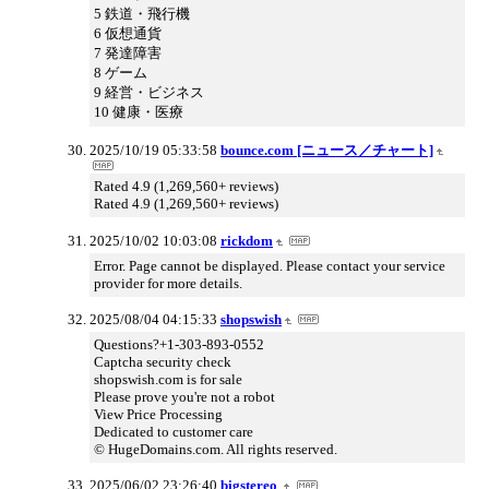
5 鉄道・飛行機
6 仮想通貨
7 発達障害
8 ゲーム
9 経営・ビジネス
10 健康・医療
2025/10/19 05:33:58
bounce.com [ニュース／チャート]
Rated 4.9 (1,269,560+ reviews)
Rated 4.9 (1,269,560+ reviews)
2025/10/02 10:03:08
rickdom
Error. Page cannot be displayed. Please contact your service
provider for more details.
2025/08/04 04:15:33
shopswish
Questions?+1-303-893-0552
Captcha security check
shopswish.com is for sale
Please prove you're not a robot
View Price Processing
Dedicated to customer care
© HugeDomains.com. All rights reserved.
2025/06/02 23:26:40
bigstereo