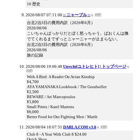
10 歴史
2026/08/07 07:11:00
:: ニャーブル ::
台北2泊3日の費用内訳（2026年6月）
2026/08/06
こいちゃんばっかりだとぼく怒っちゃう。ばおくんは撫
でてくれるまでずっとニャーニャーが止まらない。
台北2泊3日の費用内訳（2026年6月）
2026/08/06
旅の記録
2026/08/06 19:06:48
Utrecht[ユトレヒト] | トップページ
With A Bird: A Reader On Avian Kinship
¥4,700
AYA YAMANAKA Lookbook / The Goodwiller
¥2,500
BEWARE / Ari Marcopoulos
¥5,800
Small Prints / Karel Martens
¥6,000
Better Food for Our Fighting Men / Matth
2026/08/04 18:07:51
DARLA.COM v3.0
Club 8 - A Year With Club 8 $24.00
Quick Shop