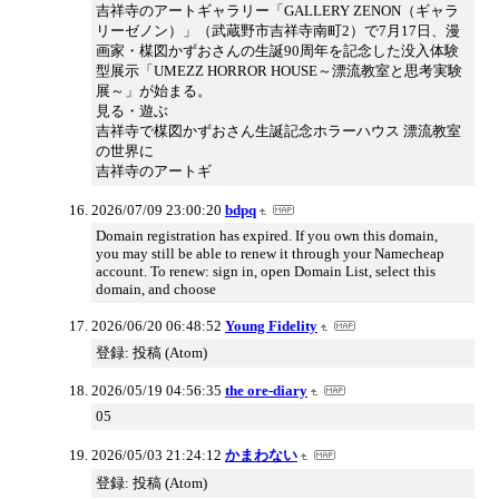
吉祥寺のアートギャラリー「GALLERY ZENON（ギャラ
リーゼノン）」（武蔵野市吉祥寺南町2）で7月17日、漫
画家・楳図かずおさんの生誕90周年を記念した没入体験
型展示「UMEZZ HORROR HOUSE～漂流教室と思考実験
展～」が始まる。
見る・遊ぶ
吉祥寺で楳図かずおさん生誕記念ホラーハウス 漂流教室
の世界に
吉祥寺のアートギ
2026/07/09 23:00:20
bdpq
Domain registration has expired. If you own this domain,
you may still be able to renew it through your Namecheap
account. To renew: sign in, open Domain List, select this
domain, and choose
2026/06/20 06:48:52
Young Fidelity
登録: 投稿 (Atom)
2026/05/19 04:56:35
the ore-diary
05
2026/05/03 21:24:12
かまわない
登録: 投稿 (Atom)