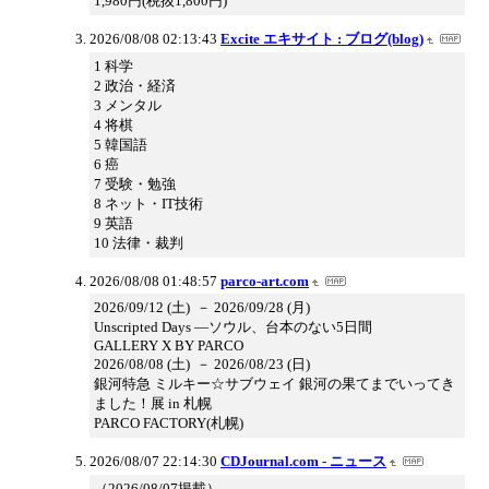
1,980円(税抜1,800円)
2026/08/08 02:13:43
Excite エキサイト : ブログ(blog)
1 科学
2 政治・経済
3 メンタル
4 将棋
5 韓国語
6 癌
7 受験・勉強
8 ネット・IT技術
9 英語
10 法律・裁判
2026/08/08 01:48:57
parco-art.com
2026/09/12 (土) － 2026/09/28 (月)
Unscripted Days —ソウル、台本のない5日間
GALLERY X BY PARCO
2026/08/08 (土) － 2026/08/23 (日)
銀河特急 ミルキー☆サブウェイ 銀河の果てまでいってき
ました！展 in 札幌
PARCO FACTORY(札幌)
2026/08/07 22:14:30
CDJournal.com - ニュース
（2026/08/07掲載）