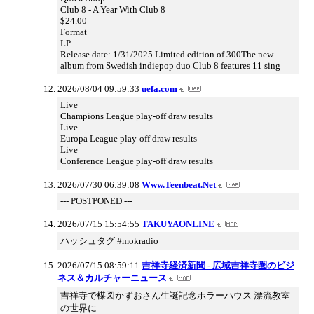
Club 8 - A Year With Club 8
$24.00
Format
LP
Release date: 1/31/2025 Limited edition of 300The new
album from Swedish indiepop duo Club 8 features 11 sing
2026/08/04 09:59:33
uefa.com
Live
Champions League play-off draw results
Live
Europa League play-off draw results
Live
Conference League play-off draw results
2026/07/30 06:39:08
Www.Teenbeat.Net
--- POSTPONED ---
2026/07/15 15:54:55
TAKUYAONLINE
ハッシュタグ #mokradio
2026/07/15 08:59:11
吉祥寺経済新聞 - 広域吉祥寺圏のビジ
ネス＆カルチャーニュース
吉祥寺で楳図かずおさん生誕記念ホラーハウス 漂流教室
の世界に