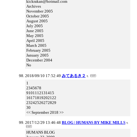
kickrakan@hotmail.com
Archives
November 2005
October 2005
August 2005
July 2005
June 2005
May 2005
April 2005
March 2005
February 2005
January 2005
December 2004
No
2018/09/10 17:52:49
みてあるき２
1
2345678
9101112131415
16171819202122
23242526272829
30
<< September 2018 >>
2017/12/29 13:46:48
BLOG | HUMANS BY MIKE MILLS
HUMANS BLOG