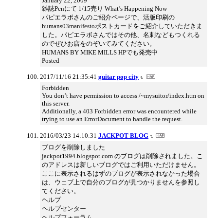
January 22, 2009
雑誌Penにて 1/15売り What’s Happening Now
パピエラボさんのご紹介ページで、活版印刷の
humans03manifestoポストカードをご紹介していただきま
した。パピエラボさんではその他、名刺などもつくれる
のでぜひお店をのぞいてみてください。
HUMANS BY MIKE MILLS HPでも発売中
Posted
2017/11/16 21:35:41
guitar pop city
Forbidden
You don’t have permission to access /~mysuitor/index.htm on
this server.
Additionally, a 403 Forbidden error was encountered while
trying to use an ErrorDocument to handle the request.
2016/03/23 14:10:31
JACKPOT BLOG
ブログを削除しました
jackpot1994.blogspot.com のブログは削除されました。こ
のアドレスは新しいブログではご利用いただけません。
ここに表示されるはずのブログが表示されなかった場合
は、ウェブ上で自分のブログが見つかりませんを参照し
てください。
ヘルプ
ヘルプセンター
ヘルプフォーラム