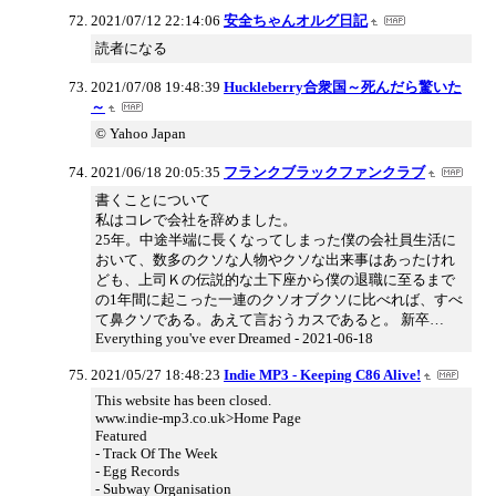
2021/07/12 22:14:06
安全ちゃんオルグ日記
読者になる
2021/07/08 19:48:39
Huckleberry合衆国～死んだら驚いた
～
© Yahoo Japan
2021/06/18 20:05:35
フランクブラックファンクラブ
書くことについて
私はコレで会社を辞めました。
25年。中途半端に長くなってしまった僕の会社員生活に
おいて、数多のクソな人物やクソな出来事はあったけれ
ども、上司Ｋの伝説的な土下座から僕の退職に至るまで
の1年間に起こった一連のクソオブクソに比べれば、すべ
て鼻クソである。あえて言おうカスであると。 新卒…
Everything you've ever Dreamed - 2021-06-18
2021/05/27 18:48:23
Indie MP3 - Keeping C86 Alive!
This website has been closed.
www.indie-mp3.co.uk>Home Page
Featured
- Track Of The Week
- Egg Records
- Subway Organisation