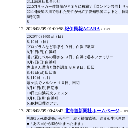
北上線運転見合わせ
22:57[サッカー佐野航がＰＳＶに移籍]/ 【ロンドン
22:14[愛知の川で溺れた男性が死亡]/ 愛知県警による
6時間前
8
2026/08/09 01:00:58
紀伊民報AGARA
2026年08月09日（日）
8月9日 （日）
プログラムなど学ぼう ９日、白浜で教室
8月9日(日) 白浜町
暑い夏にベルの響きを ９日、白浜で谷本ファミリー
8月9日(日) 白浜町
内山さん講演と野外調査 ８月９日、田辺
8月9日(日) 田辺市
8月10日 （月）
扇ケ浜でマルシェ １０日、田辺
8月10日(月) 田辺市
10日に白浜花火フェスタ
8月10日(月) 白浜町
NHK林田理沙アナ、
2026/08/09 00:45:42
北海道新聞社ホームページ
札幌5人死傷爆発から半年 続く補償協議、進まぬ生活再建
■「あの日から時が止まったまま」