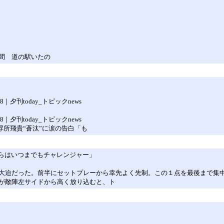
間 道の駅いたの
夕刊today_トピックnews
夕刊today_トピックnews
浮所飛貴“蒼汰”に涙の告白「も
僕らはいつまでもチャレンジャー」
大迫だった。前半にセットプレーから幸先よく先制。この１点を最後まで集
が敵陣左サイドから高く放り込むと、ト