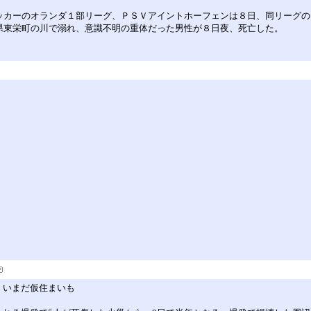
共同】サッカーのオランダ１部リーグ、ＰＳＶアイントホーフェンは８日、同リー
と、同県東栄町の川で溺れ、意識不明の重体だった男性が８日夜、死亡した。
 いまだ仮住まいも