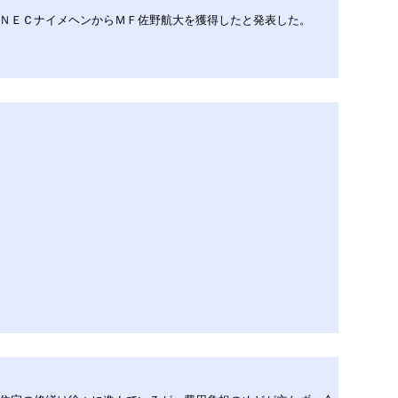
グのＮＥＣナイメヘンからＭＦ佐野航大を獲得したと発表した。