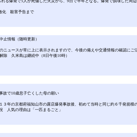
れる爆発で5人が死傷した火災から、9日で半年となる。爆発で損壊した周
激化 殺害予告まで
ト中止情報（随時更新）
新のニュースが常に上に表示されますので、今後の備えや交通情報の確認にご
解除 久米島は継続中（8日午後10時）
事故で10歳息子亡くした母の願い
１３年の京都府福知山市の露店爆発事故後、初めて当時と同じ約６千発規模
況 人気の理由は「一匹まるごと」