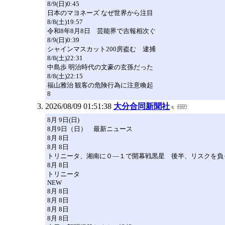
8/9(日)0:45
日本のマヨネーズ なぜ世界から注目
8/8(土)19:57
令和8年8月8日 芸能界で吉報相次ぐ
8/9(日)0:39
シャインマスカット200房盗む 逮捕
8/8(土)22:31
中島歩 明治時代の文豪の玄孫だった
8/8(土)22:15
福山雅治 観客の危険行為に注意喚起
8
2026/08/09 01:51:38
大分合同新聞社
8月 9日(日)
8月9日（日） 最新ニュース
8月 8日
8月 8日
トリニータ、湘南に０―１で開幕戦黒星 後半、リスクを負
8月 8日
トリニータ
NEW
8月 8日
8月 8日
8月 8日
8月 8日