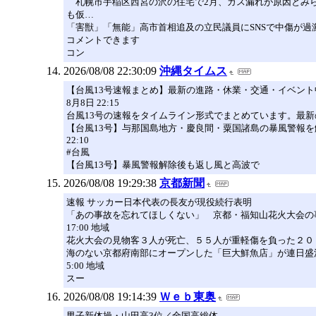
札幌市手稲区西宮の沢の住宅で2月、ガス漏れが原因とみら
も仮…
「害獣」「無能」高市首相追及の立民議員にSNSで中傷が過
コメントできます
コン
2026/08/08 22:30:09
沖縄タイムス
【台風13号速報まとめ】最新の進路・休業・交通・イベン
8月8日 22:15
台風13号の速報をタイムライン形式でまとめています。最
【台風13号】与那国島地方・慶良間・粟国諸島の暴風警報を
22:10
#台風
【台風13号】暴風警報解除後も返し風と高波で
2026/08/08 19:29:38
京都新聞
速報 サッカー日本代表の長友が現役続行表明
「あの事故を忘れてほしくない」 京都・福知山花火大会の
17:00 地域
花火大会の見物客３人が死亡、５５人が重軽傷を負った２０
海のない京都府南部にオープンした「巨大鮮魚店」が連日盛
5:00 地域
スー
2026/08/08 19:14:39
Ｗｅｂ東奥
男子新体操・山田高3位／全国高総体