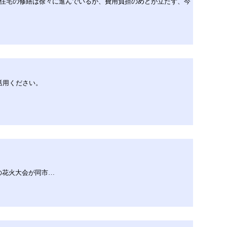
辺住宅の修繕は徐々に進んでいるが、費用負担のめどが立たず、今
活用ください。
の花火大会が同市…