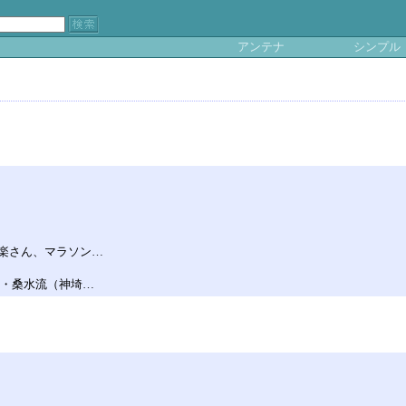
アンテナ
シンプル
楽さん、マラソン…
子・桑水流（神埼…