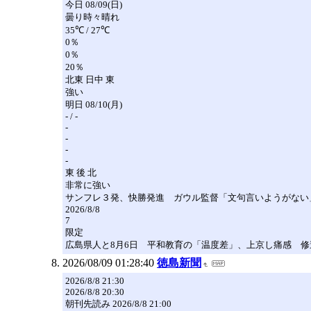
今日 08/09(日)
曇り時々晴れ
35℃ / 27℃
0％
0％
20％
北東 日中 東
強い
明日 08/10(月)
- / -
-
-
-
-
東 後 北
非常に強い
サンフレ３発、快勝発進 ガウル監督「文句言いようがない」
2026/8/8
7
限定
広島県人と8月6日 平和教育の「温度差」、上京し痛感 修
2026/08/09 01:28:40
徳島新聞
2026/8/8 21:30
2026/8/8 20:30
朝刊先読み 2026/8/8 21:00