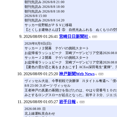
朝刊先読み 2026/8/8 21:00
朝刊先読み 2026/8/8 18:00
朝刊先読み 2026/8/8 18:00
2026/8/8 15:00
朝刊先読み 2026/8/8 14:20
サッカー佐野航がＰＳＶに移籍
【とくしま建物さんぽ】⑤ 自然光あふれる ぬくもりの空
2026/08/09 01:26:41
宮崎日日新聞社
2026年8月9日(日)
サッカーＪ２開幕 テゲバの挑戦スタート
お盆帰省ラッシュピーク 宮崎ブーゲンビリア空港2026.08.08｜
サッカーＪ２開幕 テゲバの挑戦スタート
お盆帰省ラッシュピーク 宮崎ブーゲンビリア空港2026.08.08｜
【夏色の雲が恋と嵐をまきおこす】ACEes深田竜生“夏輝”、
2026/08/09 01:25:20
神戸新聞Web News
ヴィッセル大迫、今季初戦で決勝弾 J1タイトル奪還へ「
8/8 23:00 スポーツ ヴィッセル
王者神戸の真夏の幕開けを告げたのは、やはり背番号１０の
みとするロングスローが起点となった。前半２３分、ジエゴ
2026/08/09 01:05:27
岩手日報
2026.08.09. 日
北上線運転見合わせ