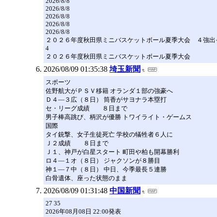
2026/8/8
2026/8/8
2026/8/8
2026/8/8
2026/8/8
２０２６年度秋田県ミニバスケットボール夏季大会 ４強出
4
２０２６年度秋田県ミニバスケットボール夏季大会
2026/08/09 01:35:38
埼玉新聞
スポーツ
佐野航大がＰＳＶ移籍 オランダ１部の強豪へ
Ｄ４―３広（８日） 筒香がサヨナラ本塁打
セ・リーグ成績 ８日まで
男子棒高跳び、柄沢が優勝 トワイライト・ゲームス
国際
タイ銃撃、女子生徒死亡 学校の犠牲者６人に
Ｊ２成績 ８日まで
Ｊ１、神戸が白星スタート 町田や柏も開幕勝利
ロ４―１オ（８日） ジャクソンが８勝目
神１―７中（８日） 中日、今季最長５連勝
白骨遺体、座った状態のまま
2026/08/09 01:31:48
中国新聞
27 35
2026年08月08日 22:00発表