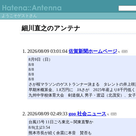
ようこそゲストさん
細川直之のアンテナ
2026/08/09 03:01:04
佐賀新聞ホームページ
8月9日（日）
8/8
8/8
8/8
8/8
さが桜マラソンのゲストランナー決まる タレントの井上咲
早期米概算金、1.8万円に JAさが 2025年産より8千円低く
九州中学校体育大会 剣道個人 男子・渡辺（北茂安）、女
2026/08/09 02:49:33
goo 社会ニュース
台風15号 11日ごろ東北～関東直撃か
8/8(土)23:54
熊本市長が続く余震に本音 賛否も