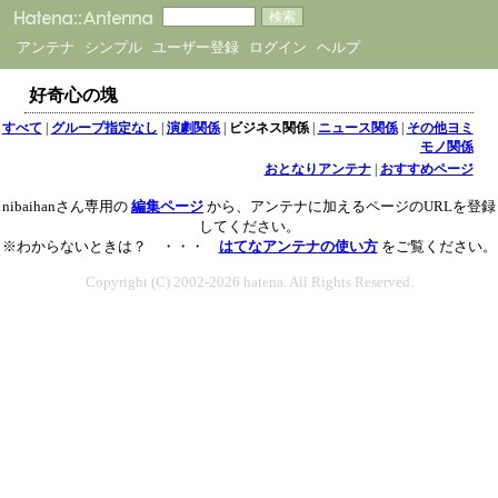
アンテナ
シンプル
ユーザー登録
ログイン
ヘルプ
好奇心の塊
すべて
|
グループ指定なし
|
演劇関係
|
ビジネス関係
|
ニュース関係
|
その他ヨミ
モノ関係
おとなりアンテナ
|
おすすめページ
nibaihanさん専用の
編集ページ
から、アンテナに加えるページのURLを登録
してください。
※わからないときは？ ・・・
はてなアンテナの使い方
をご覧ください。
Copyright (C) 2002-2026 hatena. All Rights Reserved.