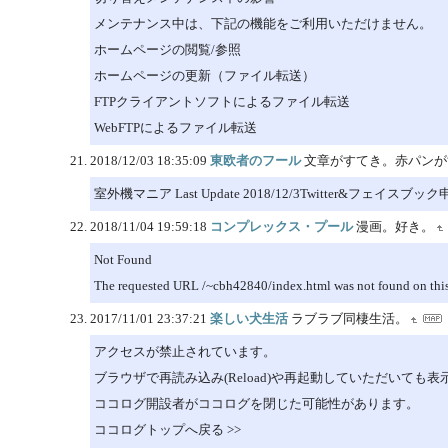
メンテナンス中は、下記の機能をご利用いただけません。
ホームページの閲覧/参照
ホームページの更新（ファイル転送）
FTPクライアントソフトによるファイル転送
WebFTPによるファイル転送
2018/12/03 18:35:09
東欧者のフール
文章がすてき。赤パンが
室外機マニア Last Update 2018/12/3Twitter&フェイスブ
2018/11/04 19:59:18
コンプレックス・プール
漫画。好き。
Not Found
The requested URL /~cbh42840/index.html was not found on this 
2017/11/01 23:37:21
楽しい犬生活
ラブラブ同棲生活。
アクセスが禁止されています。
ブラウザで再読み込み(Reload)や再起動していただいても
ココログ開設者がココログを閉じた可能性があります。
ココログトップへ戻る >>