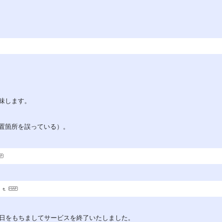
味します。
置箇所を誤っている）。
。
30日をもちましてサービスを終了いたしました。