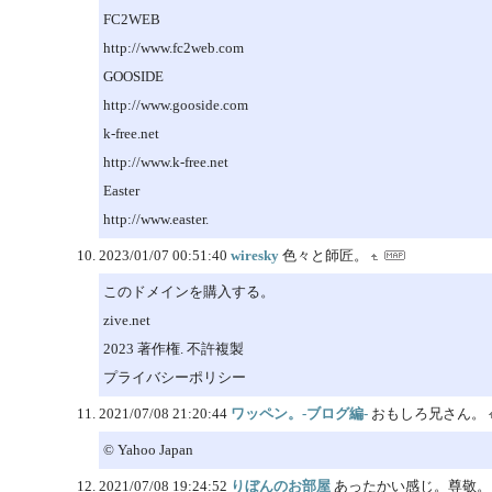
FC2WEB
http://www.fc2web.com
GOOSIDE
http://www.gooside.com
k-free.net
http://www.k-free.net
Easter
http://www.easter.
2023/01/07 00:51:40
wiresky
色々と師匠。
このドメインを購入する。
zive.net
2023 著作権. 不許複製
プライバシーポリシー
2021/07/08 21:20:44
ワッペン。-ブログ編-
おもしろ兄さん。
© Yahoo Japan
2021/07/08 19:24:52
りぼんのお部屋
あったかい感じ。尊敬。