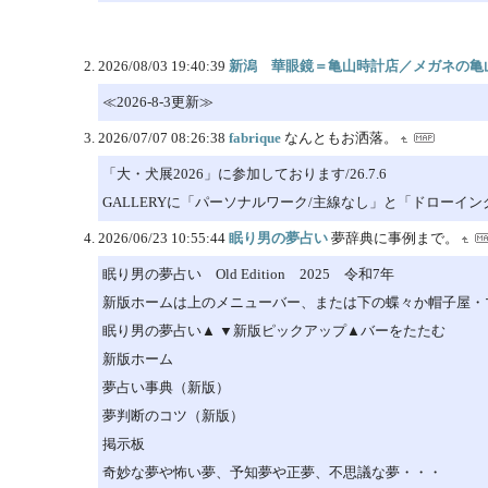
2026/08/03 19:40:39
新潟 華眼鏡＝亀山時計店／メガネの亀
≪2026-8-3更新≫
2026/07/07 08:26:38
fabrique
なんともお洒落。
「大・犬展2026」に参加しております/26.7.6
GALLERYに「パーソナルワーク/主線なし」と「ドローイング
2026/06/23 10:55:44
眠り男の夢占い
夢辞典に事例まで。
眠り男の夢占い Old Edition 2025 令和7年
新版ホームは上のメニューバー、または下の蝶々か帽子屋・
眠り男の夢占い▲ ▼新版ピックアップ▲バーをたたむ
新版ホーム
夢占い事典（新版）
夢判断のコツ（新版）
掲示板
奇妙な夢や怖い夢、予知夢や正夢、不思議な夢・・・