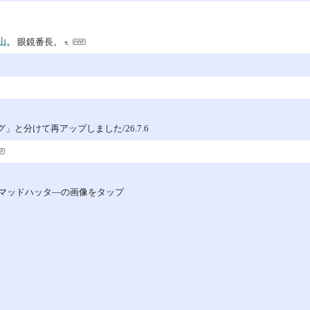
山。
眼鏡番長。
」と分けて再アップしました/26.7.6
マッドハッタ―の画像をタップ