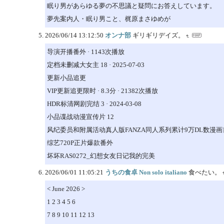
眠り男があらゆる夢の不思議と疑問にお答えしています。
夢先案内人・眠り男こと、梶原まさゆめが
2026/06/14 13:12:50
オンナ部
ギリギリデイズ。
导演开播番外 · 1143次播放
定档未删减大女主 18 · 2025-07-03
更新小品追更
VIP更新追更限时 · 8.3分 · 21382次播放
HDR标清网剧完结 3 · 2024-03-08
小品谍战动漫宣传片 12
风纪委员和附属活动真人版FANZA同人系列累计9万DL数漫画首次映
综艺720P正片爆款番外
坏坏RAS0272_幻想女友日记我的完美
2026/06/01 11:05:21
うちの食卓 Non solo italiano
食べたい。
< June 2026 >
1 2 3 4 5 6
7 8 9 10 11 12 13