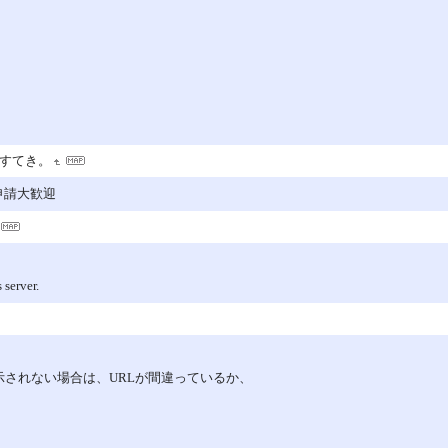
すてき。
ック申請大歓迎
server.
表示されない場合は、URLが間違っているか、