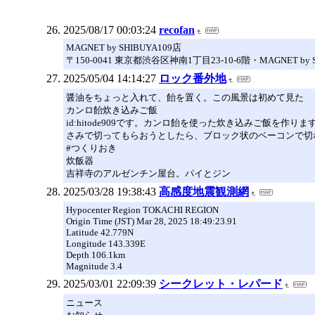
2025/08/17 00:03:24
recofan
MAGNET by SHIBUYA109店
〒150-0041 東京都渋谷区神南1丁目23-10-6階・MAGNET by S
2025/05/04 14:14:27
ロック番外地
醤油をちょっと入れて、飴を置く。この風景は初めて見た
カンロ飴炊き込みご飯
id:hitode909です。カンロ飴を使った炊き込みご飯
さみで切ってもらおうとしたら、ブロック状のベーコンで切
#つくりおき
炊飯器
吉祥寺のアルゼンチン屋台。パイとジン
2025/03/28 19:38:43
高感度地震観測網
Hypocenter Region TOKACHI REGION
Origin Time (JST) Mar 28, 2025 18:49:23.91
Latitude 42.779N
Longitude 143.339E
Depth 106.1km
Magnitude 3.4
2025/03/01 22:09:39
シークレット・レパード
ニュース