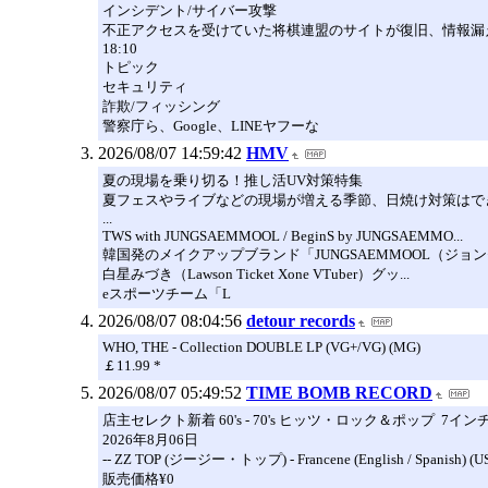
インシデント/サイバー攻撃
不正アクセスを受けていた将棋連盟のサイトが復旧、情報漏
18:10
トピック
セキュリティ
詐欺/フィッシング
警察庁ら、Google、LINEヤフーな
2026/08/07 14:59:42
HMV
夏の現場を乗り切る！推し活UV対策特集
夏フェスやライブなどの現場が増える季節、日焼け対策はで
...
TWS with JUNGSAEMMOOL / BeginS by JUNGSAEMMO...
韓国発のメイクアップブランド「JUNGSAEMMOOL（ジョン
白星みづき（Lawson Ticket Xone VTuber）グッ...
eスポーツチーム「L
2026/08/07 08:04:56
detour records
WHO, THE - Collection DOUBLE LP (VG+/VG) (MG)
￡11.99 *
2026/08/07 05:49:52
TIME BOMB RECORD
店主セレクト新着 60's - 70's ヒッツ・ロック＆ポップ 7イン
2026年8月06日
-- ZZ TOP (ジージー・トップ) - Francene (English /
販売価格¥0