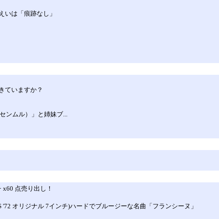
えいは「痕跡なし」
きていますか？
センムル）」と姉妹ブ...
チ x60 点売り出し！
 Spanish) (US '72 オリジナル 7インチ)ハードでブルージーな名曲「フランシーヌ」