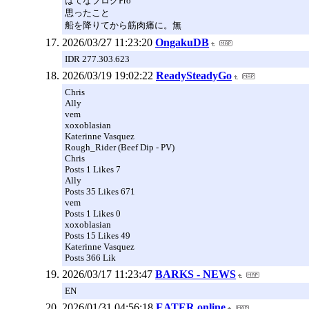
はてなブログPro
思ったこと
船を降りてから筋肉痛に。無
2026/03/27 11:23:20
OngakuDB
IDR 277.303.623
2026/03/19 19:02:22
ReadySteadyGo
Chris
Ally
vem
xoxoblasian
Katerinne Vasquez
Rough_Rider (Beef Dip - PV)
Chris
Posts 1 Likes 7
Ally
Posts 35 Likes 671
vem
Posts 1 Likes 0
xoxoblasian
Posts 15 Likes 49
Katerinne Vasquez
Posts 366 Lik
2026/03/17 11:23:47
BARKS - NEWS
EN
2026/01/31 04:56:18
EATER online