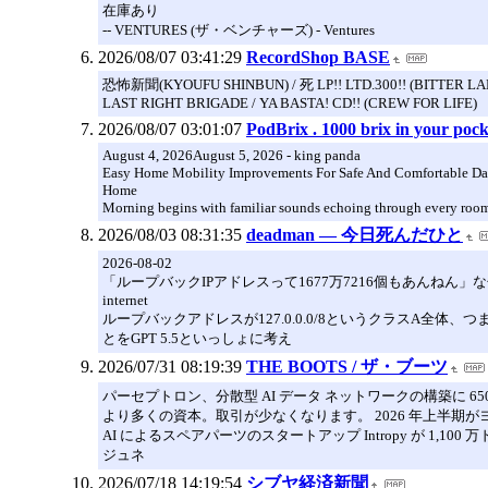
在庫あり
-- VENTURES (ザ・ベンチャーズ) - Ventures
2026/08/07 03:41:29
RecordShop BASE
恐怖新聞(KYOUFU SHINBUN) / 死 LP!! LTD.300!! (BITTER L
LAST RIGHT BRIGADE / YA BASTA! CD!! (CREW FOR LIFE)
2026/08/07 03:01:07
PodBrix . 1000 brix in your pock
August 4, 2026August 5, 2026 - king panda
Easy Home Mobility Improvements For Safe And Comfortable D
Home
Morning begins with familiar sounds echoing through every room
2026/08/03 08:31:35
deadman ― 今日死んだひと
2026-08-02
「ループバックIPアドレスって1677万7216個もあんねん」な
internet
ループバックアドレスが127.0.0.0/8というクラスA全
とをGPT 5.5といっしょに考え
2026/07/31 08:19:39
THE BOOTS / ザ・ブーツ
パーセプトロン、分散型 AI データ ネットワークの構築に 65
より多くの資本。取引が少なくなります。 2026 年上半期
AI によるスペアパーツのスタートアップ Intropy が 1,100 
ジュネ
2026/07/18 14:19:54
シブヤ経済新聞