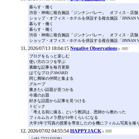
暮らす・働く
渋谷・神南に複合施設「ジンナンバレー」 オフィス・店舗
ショップ・オフィス・ホテルを併設する複合施設「JINNAN 
暮らす・働く
暮らす・働く
渋谷・神南に複合施設「ジンナンバレー」 オフィス・店舗
ショップ・オフィス・ホテルを併設する複合施設「JINNAN VA
2026/07/13 18:04:15
Negative Observations
ブログをもっと楽しむ
使い方のコツを学ぶ
素敵な記事を毎月更新
はてなブログAWARD
同じ興味の仲間と集まる
グループ
書きたい話題が見つかる
今週のお題
好きな話題から記事を見つける
トピック
「考える前に撮る」という教訓は、恩師から教わった
フィルムカメラ歴が10年くらいになる
大学3年で写真の授業を専攻したのを機にフィルム写真を撮
2026/07/02 04:55:54
HAPPYJACK
（+81 752133338）