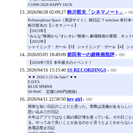
©1999-2026 HAPPY JACK.
2026/06/28 02:09:27
粉川哲夫「シネマノート」
Polimorphous Space（英語サイト） 雑日記 Ｔwittc
粉川哲夫の【シネマノート】
【2023年】
“みんな”映画から“オレオレ”映画へ 劇場映画の黄昏、ネ
【2022年】
シャイニング・ガール【5】 シャイニング・ガール【4】 シ
2026/05/05 18:49:09
前田有一の超映画批評
【2026年7月】本年最大のイベント！
2026/04/16 15:15:40
SS RECORDINGS
▼▼ 2026.5.25 On Sale!! ▼▼
E.D.P.S
BLUE SPHINX
SS-904C 定価2,800円(税抜)
2026/04/11 22:58:50
hey girl
簡単な短い日記のことだと思った。実際は流儀があるらしい
思い込み三行日記
今年はアプリではなく紙の家計簿を使っている。その日ごと
る。やってみて良いことがあるのかと言うとよくわからない
糸電話禁止日記