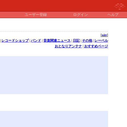
ユーザー登録
ログイン
ヘルプ
[
nitt
]
|
レコードショップ
|
バンド
|
音楽関連ニュース
|
日記
|
その他
|
レーベル
おとなりアンテナ
|
おすすめページ