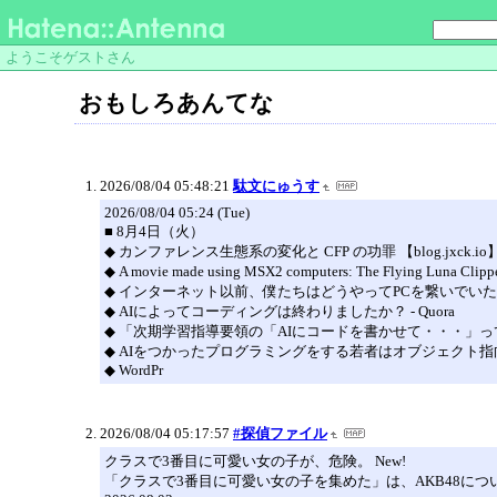
ようこそゲストさん
おもしろあんてな
2026/08/04 05:48:21
駄文にゅうす
2026/08/04 05:24 (Tue)
■ 8月4日（火）
◆ カンファレンス生態系の変化と CFP の功罪 【blog.jxck.io
◆ A movie made using MSX2 computers: The Flying Luna Clip
◆ インターネット以前、僕たちはどうやってPCを繋いでいたのか
◆ AIによってコーディングは終わりましたか？ - Quora
◆ 「次期学習指導要領の「AIにコードを書かせて・・・」ってこ
◆ AIをつかったプログラミングをする若者はオブジェクト指向
◆ WordPr
2026/08/04 05:17:57
#探偵ファイル
クラスで3番目に可愛い女の子が、危険。 New!
「クラスで3番目に可愛い女の子を集めた」は、AKB48につ