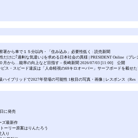
署から車で１５分以内・「住み込み」必要性低く : 読売新聞
に｢過剰な気遣い｣を求める日本社会の異様 | PRESIDENT Online（
率の向上など目指す – 長崎新聞 2026/07/03 [11:00] 公開
ビス・スピード違反は「人命軽視の69キロオーバー」サーフボードを載せたアル
級ハイブリッドで2027年登場の可能性 1枚目の写真・画像 | レスポンス（Res
月4日に発売
リーズ最新作
ストーリー原案はりんたろう
堂入り