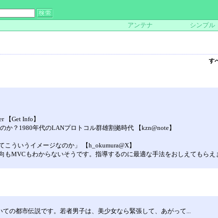
アンテナ
シンプル
す
】
per 【Get Info】
？1980年代のLANプロトコル群雄割拠時代 【kzn@note】
ういうイメージなのか」 【h_okumura@X】
もMVCもわからないそうです。指導するのに最適な手法をおしえてもらえませんか？
いての都市伝説です。若者男子は、美少女なら緊張して、あがって...