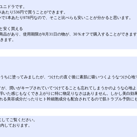
ユニドラです。
本あたり536円で買うことができます。
で1本あたり978円なので、そこと比べらも安いことが分かると思います。
と安く買える
品があり、使用期限が8月31日の物が、30％オフで購入することができま
できます。
のうちに塗ってみましたが、つけたの直ぐ後に素肌に吸いつくようなつけ心地
すが、潤いがキープされていてつけてることも忘れてしまうかのような心地よ
浮いた感じもなくでき上がりに特に物足りなさはありません。しかし美白効
れる美容成分だったりヒト幹細胞成分も配合されてるので肌トラブル予防にも繋
を有効にしてご覧ください。
ご案内しております。