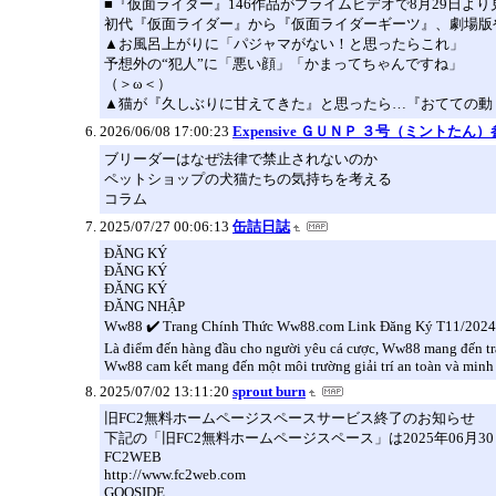
■『仮面ライダー』146作品がプライムビデオで8月29日よ
初代『仮面ライダー』から『仮面ライダーギーツ』、劇場版
▲お風呂上がりに「パジャマがない！と思ったらこれ」
予想外の“犯人”に「悪い顔」「かまってちゃんですね」
（＞ω＜）
▲猫が『久しぶりに甘えてきた』と思ったら…『おてての動
2026/06/08 17:00:23
Expensive ＧＵＮＰ ３号（ミントたん
ブリーダーはなぜ法律で禁止されないのか
ペットショップの犬猫たちの気持ちを考える
コラム
2025/07/27 00:06:13
缶詰日誌
ĐĂNG KÝ
ĐĂNG KÝ
ĐĂNG KÝ
ĐĂNG NHẬP
Ww88 ✔️ Trang Chính Thức Ww88.com Link Đăng Ký T11/2024
Là điểm đến hàng đầu cho người yêu cá cược, Ww88 mang đến trải 
Ww88 cam kết mang đến một môi trường giải trí an toàn và minh b
2025/07/02 13:11:20
sprout burn
旧FC2無料ホームページスペースサービス終了のお知らせ
下記の「旧FC2無料ホームページスペース」は2025年06月
FC2WEB
http://www.fc2web.com
GOOSIDE