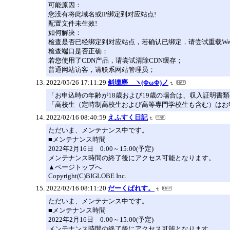
可能原因：
您没有将此域名或IP绑定到对应站点!
配置文件未生效!
如何解决：
检查是否已经绑定到对应站点，若确认已绑定，请尝试重载We
检查端口是否正确；
若您使用了CDN产品，请尝试清除CDN缓存；
普通网站访客，请联系网站管理员；
2022/05/26 17:11:29
斜壊塵 ヽ(ΦωΦ)ノ
「お申込時の年齢が18歳および19歳の場合は、収入証明書
「高校生（定時制高校生および高等専門学校生も含む）はお
2022/02/16 08:40:59
えふすく日記
ただいま、メンテナンス中です。
■メンテナンス時間
2022年2月16日 0:00～15:00(予定)
メンテナンス時間の終了後にアクセス可能となります。
▲ページトップへ
Copyright(C)BIGLOBE Inc.
2022/02/16 08:11:20
だーくぱれす。
ただいま、メンテナンス中です。
■メンテナンス時間
2022年2月16日 0:00～15:00(予定)
メンテナンス時間の終了後にアクセス可能となります。