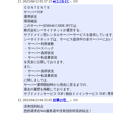
2023/06/12 05:57:23
■CLUB-FC
ＣＯＮＴＥＮＴＳ
サーバーTOP
運用状況
環境確認
このサーバー[EM048.CSIDE.JP]では、
株式会社シーサイドネットが運営する、
サブドメイン型レンタルサーバーサービスを提供しています
シーサイドネットでは、サービス提供中の全サーバーにおい
・ サーバー利用者数
・ サーバースペック
・ サーバー負荷状況
・ サーバー転送量状況
を完全に公開しております。
また、
・ サーバー負荷状況
・ サーバー転送量状況
に関しましては、
サーバー運用開始時から現在に至るまでの、
過去の履歴を掲載しております。
サブドメインサービス TOP | 独自ドメインサービス TOP | 
2023/04/23 04:55:05
好事の宅
没有找到站点
您的请求在Web服务器中没有找到对应的站点！