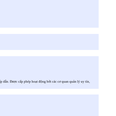
ấp dẫn. Được cấp phép hoạt động bởi các cơ quan quản lý uy tín,