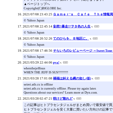
▲ページトップへ
Copyright(C)BIGLOBE Inc.
2021/07/08 23:43:25
Ｇａｍｅｒ’ｓ Ｃａｆｅ Ｔｈｅ情報局
© Yahoo Japan
2021/07/08 22:45:14
妄想!!暴走!?ヲタ色の人生
© Yahoo Japan
2021/07/08 20:52:26
てのひらを、Ｂ地区に。
© Yahoo Japan
2021/07/08 17:46:56
そらいろのレビューページ ～Sweet Ton
© Yahoo Japan
2021/05/29 22:44:06
pya!
whenthejeffisus
WHEN THE JEFF IS SUS!!!!!!!!!!
2021/03/28 17:01:08
禍福は糾える縄の如し(仮)
seirei.ath.cx is offline
seirei.ath.cx is currently offline. Please try again later.
Questions about our services? Learn more at Dyn.com.
2021/03/28 02:47:21
咲けど散れど
この記事はヒトプラセンタジェルがまとめ買いで最安値で買
ヒトプラセンタジェルを安く大量に買いたい方向けの記事で