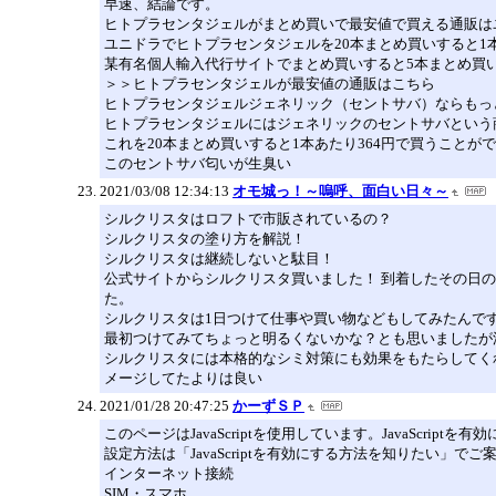
早速、結論です。
ヒトプラセンタジェルがまとめ買いで最安値で買える通販は
ユニドラでヒトプラセンタジェルを20本まとめ買いすると1
某有名個人輸入代行サイトでまとめ買いすると5本まとめ買い
＞＞ヒトプラセンタジェルが最安値の通販はこちら
ヒトプラセンタジェルジェネリック（セントサバ）ならもっ
ヒトプラセンタジェルにはジェネリックのセントサバという商
これを20本まとめ買いすると1本あたり364円で買うことが
このセントサバ匂いが生臭い
2021/03/08 12:34:13
オモ城っ！～嗚呼、面白い日々～
シルクリスタはロフトで市販されているの？
シルクリスタの塗り方を解説！
シルクリスタは継続しないと駄目！
公式サイトからシルクリスタ買いました！ 到着したその日
た。
シルクリスタは1日つけて仕事や買い物などもしてみたんで
最初つけてみてちょっと明るくないかな？とも思いましたが
シルクリスタには本格的なシミ対策にも効果をもたらしてく
メージしてたよりは良い
2021/01/28 20:47:25
かーずＳＰ
このページはJavaScriptを使用しています。JavaScript
設定方法は「JavaScriptを有効にする方法を知りたい」で
インターネット接続
SIM・スマホ