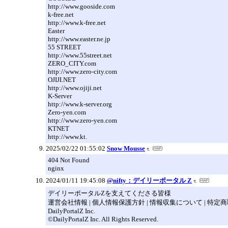
http://www.gooside.com
k-free.net
http://www.k-free.net
Easter
http://www.easter.ne.jp
55 STREET
http://www.55street.net
ZERO_CITY.com
http://www.zero-city.com
OJIJI.NET
http://www.ojiji.net
K-Server
http://www.k-server.org
Zero-yen.com
http://www.zero-yen.com
KTNET
http://www.kt.
2025/02/22 01:55:02
Snow Mousse
404 Not Found
nginx
2024/01/11 19:45:08
@nifty：デイリーポータル Z
デイリーポータルZを支えてくださる皆様
運営会社情報 | 個人情報保護方針 | 情報収集について | 特
DailyPortalZ Inc.
©DailyPortalZ Inc. All Rights Reserved.