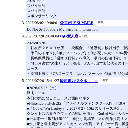
2026.08.03
スパイ日記
スパイ日記
スポンサーリンク
2026/08/02 19:06:01
SNOWLY SUMMER
Do Not Sell or Share My Personal Information
2026/07/28 20:49:04
Hjk/変人窟
2026/07/28
・駐在所２６００か所、「統廃合」「通勤制」検討指示…警察
・休日のイオンに｢ボディーバッグ｣で何が悪いのか…中年男性だけ
・長崎県職員に「週休３日制」を導入 県内の自治体初、１０月から…能
・“4カ月逃亡”の末とうとう発表 れいわ山本太郎代表のオー
ュース
・次期トヨタ『GRスープラ』はハンマーヘッド顔に!? 450ps
2026/07/26 15:41:27
駿河電力/スク水．ｊｐ
■2026/07/25【土】
豚肉ロール
本日の気になるニュースと面白いネタ
●Nintendo Switch 2版「ファイナルファンタジーXIV」は8
●「God of War Laufey」，2027年2月16日のリリース決定。
クレイトスの妻ラウフェイの戦いを描く「God of War」シ
■松本零士「銀河鉄道999」新たな劇場アニメの制作決定！
■永井豪と鳥山明がアメリカのマンガ賞・アイズナー賞に殿