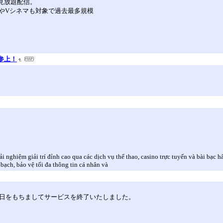
り見放題配信。
やVシネマも対象で過去最多規模
）参上！
nghiệm giải trí đỉnh cao qua các dịch vụ thể thao, casino trực tuyến và bài bạc h
ạch, bảo vệ tối đa thông tin cá nhân và
30日をもちましてサービスを終了いたしました。