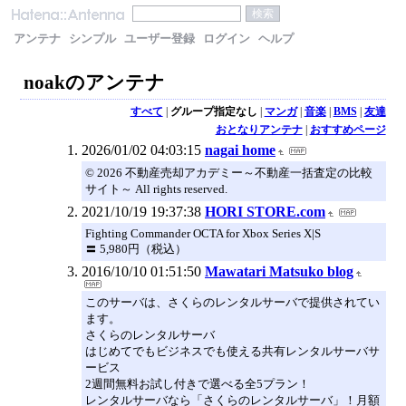
アンテナ
シンプル
ユーザー登録
ログイン
ヘルプ
noakのアンテナ
すべて
|
グループ指定なし
|
マンガ
|
音楽
|
BMS
|
友達
おとなりアンテナ
|
おすすめページ
2026/01/02 04:03:15
nagai home
© 2026 不動産売却アカデミー～不動産一括査定の比較
サイト～ All rights reserved.
2021/10/19 19:37:38
HORI STORE.com
Fighting Commander OCTA for Xbox Series X|S
〓 5,980円（税込）
2016/10/10 01:51:50
Mawatari Matsuko blog
このサーバは、さくらのレンタルサーバで提供されてい
ます。
さくらのレンタルサーバ
はじめてでもビジネスでも使える共有レンタルサーバサ
ービス
2週間無料お試し付きで選べる全5プラン！
レンタルサーバなら「さくらのレンタルサーバ」！月額