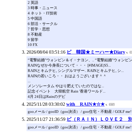
2 英語
3 時事・ニュース
4 ネット・IT技術
5 中国語
6 部活・サークル
7 哲学・思想
8 不動産
9 留学
10 FX
2026/08/04 03:51:16
ピ 韓国★ミーハー★Diary
“電撃結婚"ウォンビン＆イ・ナヨン、.. “電撃結婚"ウォンビン＆
RAINなぜか今身長について・・・ [#IMAGE|S5...
RAINとキムテヒ, シングルマザー.. RAINとキムテヒ, シ...
RAINの若いころ・・ おはようございます＾＾
...
メンソレータム やはり肥えていたのではな...
記念イベント 大韓航空 Rain '香港ワールド...
4月 24日はRainのデビ
2025/11/28 03:30:02
with RAIN★☆★
gooメール / gooID（goo決済） / goo住宅・不動産 / GOLF me!
2025/11/27 21:36:59
ピ（ＲＡＩＮ）ＬＯＶＥ２ 
gooメール / gooID（goo決済） / goo住宅・不動産 / GOLF me!