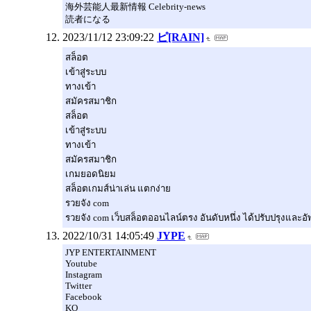
海外芸能人最新情報 Celebrity-news
読者になる
2023/11/12 23:09:22
ピ[RAIN]
สล็อต
เข้าสู่ระบบ
ทางเข้า
สมัครสมาชิก
สล็อต
เข้าสู่ระบบ
ทางเข้า
สมัครสมาชิก
เกมยอดนิยม
สล็อตเกมส์น่าเล่น แตกง่าย
รวยจัง com
รวยจัง com เว็บสล็อตออนไลน์ตรง อันดับหนึ่ง ได้ปรับปรุงและอั
2022/10/31 14:05:49
JYPE
JYP ENTERTAINMENT
Youtube
Instagram
Twitter
Facebook
KO