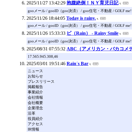
2025/11/27 13:42:29
抱腹絶倒！ＮＹ育児日記
gooメール / gooID（goo決済） / goo住宅・不動産 / GOLF me!
2025/11/26 18:44:05
Today is rainy.
gooメール / gooID（goo決済） / goo住宅・不動産 / GOLF me!
2025/11/26 15:33:33
ピ（Rain） - Rainy Smile
gooメール / gooID（goo決済） / goo住宅・不動産 / GOLF me!
2025/08/31 07:55:32
ABC（アメリカン・バカコメ
17.565.945.308,46
2025/03/01 19:51:46
Rain´s Bar
ニュース
お知らせ
プレスリリース
掲載報告
事業紹介
会社情報
会社概要
企業理念
沿革
役員紹介
アクセス
IR情報