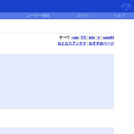
ユーザー登録
ログイン
ヘルプ
すべて
|
rain
|
NY
|
info
|
☆
|
sumi44
おとなりアンテナ
|
おすすめページ