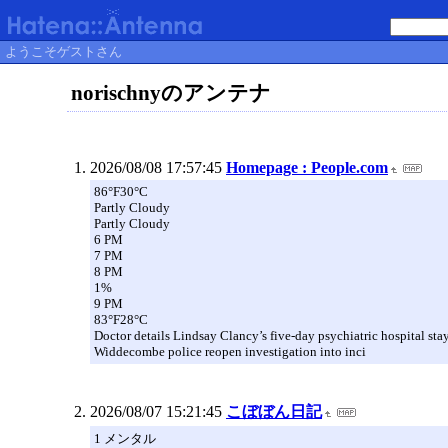
ようこそゲストさん
norischnyのアンテナ
2026/08/08 17:57:45
Homepage : People.com
86°F30°C
Partly Cloudy
Partly Cloudy
6 PM
7 PM
8 PM
1%
9 PM
83°F28°C
Doctor details Lindsay Clancy’s five-day psychiatric hospital stay
Widdecombe police reopen investigation into inci
2026/08/07 15:21:45
こぼぼん日記
1 メンタル