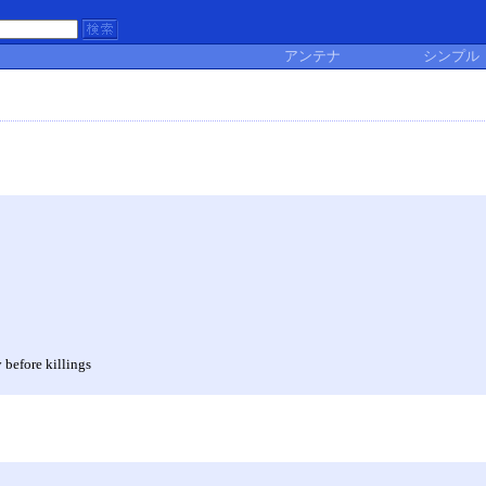
アンテナ
シンプル
 before killings