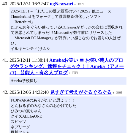
2025/12/31 16:32:47
ugNews.net
2025/12/31 – 「わたしの選ぶ最高のツイ2025」他ニュース
Thunderbird をフォークして微調整＆強化したソフト
「Betterbird」
たぶん20年ぐらい使っているCCleanerがどっかの会社に買収され
て改悪されてしまった!!! Microsoftが数年前にリリースした
「Microsoft PC Manager」が評判いい感じなのでお困りの人はぜ
ひ。
イルキャンティ(サムシ
2025/12/11 11:38:14
Amebaお笑い 〓 お笑い芸人のブロ
グやランキング、速報をチェック！｜Ameba（アメー
バ） 芸能人・有名人ブログ
Ameba学校探し
2025/12/06 14:32:40
見すぎて考えがぐるぐるぐる
FUJIWARAのありがたいと思えッ！！
とんねるずのみなさんのおかげでした
ひみつの嵐ちゃん
クイズALLforONE
スピッツ
ネプリーグ
夙川アトム