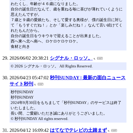
わたくし、年齢が４６歳になりました。
自分の誕生日だなんて、歳を重ねる毎に喜びが薄れていくように
思えたんですが。
７歳と９歳の愛娘たち、そして愛する奥様が、僕の誕生日に対し
て「もうすぐだね！」とか「楽しみだね！」なんて言い続けてく
れたもんだから。
自分の誕生日をウキウキで迎えることが出来ました。
西へ東へ北へ南へ、ロケロケロケロケ。
食材と向き
2026/06/02 20:38:21
シグナル・ロッソ。
© 2026 シグナル・ロッソ。 All Rights Reserved.
2026/04/23 05:47:02
秒刊SUNDAY | 最新の面白ニュース
サイト秒刊
秒刊SUNDAY
秒刊SUNDAY
2024年9月30日をもちまして「秒刊SUNDAY」のサービスは終了
いたしました。
長い間、ご愛顧いただき誠にありがとうございました。
© 秒刊SUNDAY All rights reserved.
2026/04/12 16:09:42
はてなでテレビの土踏まず