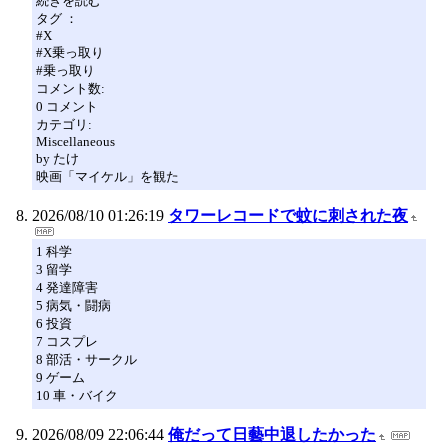
続きを読む
タグ ：
#X
#X乗っ取り
#乗っ取り
コメント数:
0 コメント
カテゴリ:
Miscellaneous
by たけ
映画「マイケル」を観た
2026/08/10 01:26:19
タワーレコードで蚊に刺された夜
1 科学
3 留学
4 発達障害
5 病気・闘病
6 投資
7 コスプレ
8 部活・サークル
9 ゲーム
10 車・バイク
2026/08/09 22:06:44
俺だって日藝中退したかった