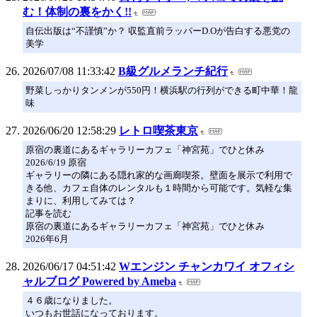
む！体制の裏をかく!!
自伝出版は“不謹慎”か？ 収監直前ラッパーD.Oが告白する悪党の
美学
2026/07/08 11:33:42
B級グルメランチ紀行
野菜しっかりタンメンが550円！横浜駅の行列ができる町中華！龍
味
2026/06/20 12:58:29
レトロ喫茶東京
原宿の裏道にあるギャラリーカフェ「神宮苑」でひと休み
2026/6/19 原宿
ギャラリーの隣にある隠れ家的な画廊喫茶。壁面を展示で利用で
きる他、カフェ自体のレンタルも１時間から可能です。気軽な集
まりに、利用してみては？
記事を読む
原宿の裏道にあるギャラリーカフェ「神宮苑」でひと休み
2026年6月
2026/06/17 04:51:42
Wエンジン チャンカワイ オフィシ
ャルブログ Powered by Ameba
４６歳になりました。
いつもお世話になっております。