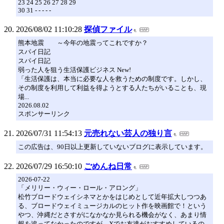
23 24 25 26 27 28 29
30 31 - - - - -
2026/08/02 11:10:28
探偵ファイル
熊本地震 ～今年の地震ってこれですか？
スパイ日記
スパイ日記
弱った人を狙う生活保護ビジネス New!
「生活保護は、本当に必要な人を救うための制度です。しかし、
その制度を利用して利益を得ようとする人たちがいることも、現
場...
2026.08.02
スポンサーリンク
2026/07/31 11:54:13
元売れない芸人の独り言
この広告は、90日以上更新していないブログに表示しています。
2026/07/29 16:50:10
ごめんね日常
2026-07-22
「メリリー・ウィー・ロール・アロング」
松竹ブロードウェイシネマとかをはじめとして近年拡大しつつあ
る、ブロードウェイミュージカルのヒット作を映画館で！という
やつ、沖縄だとさすがになかなか見られる機会がなく、あまり情
報を追ってなかったのですが、Xでお友達がおすすめしているの