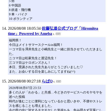
5 癌
6 中国語
8 鉄道・飛行機
9 車・バイク
10 ボランティア
2026/08/08 18:05:34
佐藤弘道公式ブログ「Hiromitea
time」Powered by Ameba
福岡県！
今日はメイトサマースクールin福岡！
一コマ目を澤井先生と小嶋先生と一緒に担当させていただきまし
た。
ニコマ目は松家先生と渡辺先生！
三コマ目はケロポンズさん！
本日、受講された先生方ありがとうございました♡
また、お会いする日を楽しみにしてますね(^^)
2026/08/08 00:27:18
らばQ
2026年08月07日 23:53
多くの人が「わかる」と共感…今どきのサービスへのモヤモヤを
述べた投稿
時代が進むごとに便利になっているかと思いきや、不便やストレ
スを感じることも増えました。
今の世の中に対するモヤモヤした気持ちを、包み隠さず言葉にし