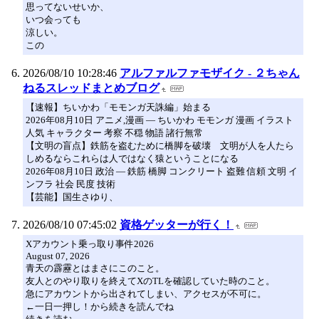
思ってないせいか、
いつ会っても
涼しい。
この
2026/08/10 10:28:46
アルファルファモザイク - ２ちゃん
ねるスレッドまとめブログ
【速報】ちいかわ「モモンガ天誅編」始まる
2026年08月10日 アニメ,漫画 ― ちいかわ モモンガ 漫画 イラスト
人気 キャラクター 考察 不穏 物語 諸行無常
【文明の盲点】鉄筋を盗むために橋脚を破壊 文明が人を人たら
しめるならこれらは人ではなく猿ということになる
2026年08月10日 政治 ― 鉄筋 橋脚 コンクリート 盗難 信頼 文明 イ
ンフラ 社会 民度 技術
【芸能】国生さゆり、
2026/08/10 07:45:02
資格ゲッターが行く！
Xアカウント乗っ取り事件2026
August 07, 2026
青天の霹靂とはまさにこのこと。
友人とのやり取りを終えてXのTLを確認していた時のこと。
急にアカウントから出されてしまい、アクセスが不可に。
←一日一押し！から続きを読んでね