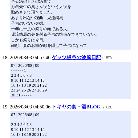
本公演のトメの演目で
万蔵先生の奥さん役という大役を
勤めさせて頂きました。
あまり出ない秘曲、児流鏑馬。
子供のいない夫婦。
一年に一度の祭りの頭である夫。
児流鏑馬の矢を射る子供の準備ができていない。
しかも祭りは今日。
頼む、妻のお前が顔を隠して子供になって
2026/08/03 04:57:46
ゲッツ板谷の波風日記
07 | 2026/08 | 09
- - - - - - 1
2 3 4 5 6 7 8
9 10 11 12 13 14 15
16 17 18 19 20 21 22
23 24 25 26 27 28 29
30 31 - - - - -
2026/08/03 04:50:06
トキヤの食・酒BLOG
07 | 2026/08 | 09
- - - - - - 1
2 3 4 5 6 7 8
9 10 11 12 13 14 15
16 17 18 19 20 21 22