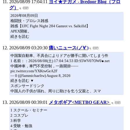
2026/08/09 17:04:11
ヨイ★ナガメ - livedoor Blog（ブロ
グ）
2026年08月09日
格闘技・プロレス雑感
雑感【UFC Fight Night 284 Gamrot vs. Salkilld】
APEX開催。
続きを読む
2026/08/09 03:20:30
痛いニュース(ノ∀`)
中国製自動車、不具合によりドアが勝手に開いてしまう件
1 名前：：2026/08/08(土) 17:04:54.53 ID:S5WV07OW0●.net
中國神車，車門不受控制，一路開掛⋯⋯
pic.twitter.com/YXKtwGeA2F
— 0 (@lammichaeltw) August 8, 2026
続きを読む ▼
スポンサードリンク
中国人の子供が溺れ、周りに助けを乞う父親と、スマ
2026/08/09 00:39:01
メタボギア<METBO GEAR>
1 スクール・セミナー
2 コスプレ
3 科学
4 受験・勉強