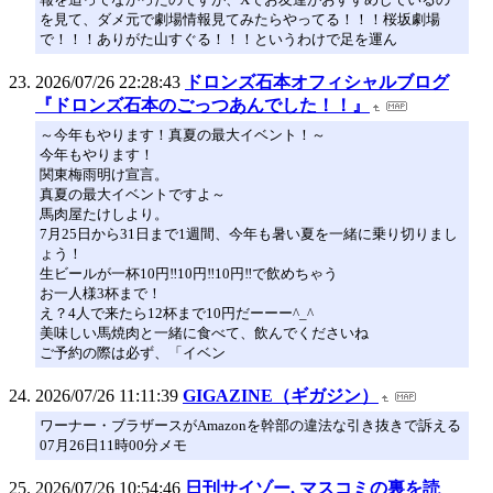
を見て、ダメ元で劇場情報見てみたらやってる！！！桜坂劇場
で！！！ありがた山すぐる！！！というわけで足を運ん
2026/07/26 22:28:43
ドロンズ石本オフィシャルブログ
『ドロンズ石本のごっつあんでした！！』
～今年もやります！真夏の最大イベント！～
今年もやります！
関東梅雨明け宣言。
真夏の最大イベントですよ～
馬肉屋たけしより。
7月25日から31日まで1週間、今年も暑い夏を一緒に乗り切りまし
ょう！
生ビールが一杯10円‼️10円‼️10円‼️で飲めちゃう
お一人様3杯まで！
え？4人で来たら12杯まで10円だーーー^_^
美味しい馬焼肉と一緒に食べて、飲んでくださいね
ご予約の際は必ず、「イベン
2026/07/26 11:11:39
GIGAZINE（ギガジン）
ワーナー・ブラザースがAmazonを幹部の違法な引き抜きで訴える
07月26日11時00分メモ
2026/07/26 10:54:46
日刊サイゾー, マスコミの裏を読