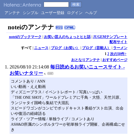
アンテナ
シンプル
ユーザー登録
ログイン
ヘルプ
noteiのアンテナ
noteiのブックマーク
|
お笑い芸人のちょっとヒヒ話
|
JUGEMテンプレート
配布サイト
すべて
|
ニュース
|
ブログ（お笑い）
|
ブログ（芸能人）
|
ラーメン
1
2
次の50件>
おとなりアンテナ
|
おすすめページ
2026/08/10 21:14:08
毎日読めるお笑いニュースサイト -
お笑いナタリー
コメントあり / ANN
いい動画・ええ動画
ディズニープラス / イベントレポート / 写真いっぱい
「THE ONE SHOT」ワールドプレミアに千鳥・大悟、天竺川原、
ランジャタイ国崎ら集結で大混乱
スピードワゴンがコンビでポッドキャスト番組ゲスト出演、出会
いや復活の経緯語る
ライブ・ツアー情報 / 単独ライブ / コメントあり
ASH&D所属のシンボルタワーが初単独ライブ開催、企画構成にせ
き