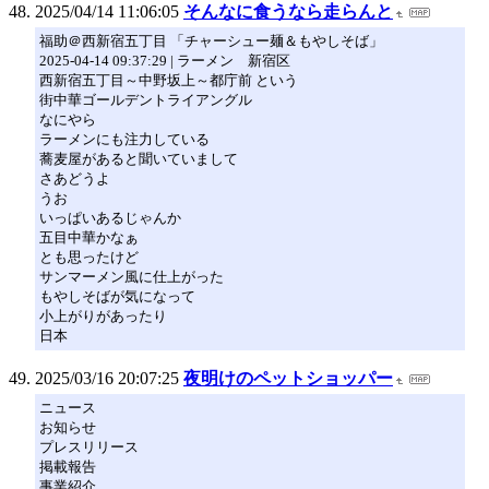
2025/04/14 11:06:05
そんなに食うなら走らんと
福助＠西新宿五丁目 「チャーシュー麺＆もやしそば」
2025-04-14 09:37:29 | ラーメン 新宿区
西新宿五丁目～中野坂上～都庁前 という
街中華ゴールデントライアングル
なにやら
ラーメンにも注力している
蕎麦屋があると聞いていまして
さあどうよ
うお
いっぱいあるじゃんか
五目中華かなぁ
とも思ったけど
サンマーメン風に仕上がった
もやしそばが気になって
小上がりがあったり
日本
2025/03/16 20:07:25
夜明けのペットショッパー
ニュース
お知らせ
プレスリリース
掲載報告
事業紹介