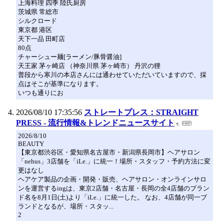
上海料理 四季 陸氏厨房
茨城県 常総市
シルクロード
東京都 港区
天下一品 田町店
80点
チャーシュー麺[ラーメン/豚骨醤油]
天王家 茅ヶ崎店 （神奈川県 茅ヶ崎市） 丹沢の狸
普段から寒川の本店さんには通わせていただいていますので、採
点はそこが基準になります。
いつも通りにお
2026/08/10 17:35:56
ストレートプレス：STRAIGHT
PRESS - 流行情報&トレンドニュースサイト
2026/8/10
BEAUTY
【東京都渋谷区・愛知県名古屋市・新潟県長岡市】ヘアサロン
「nehus」3店舗を「iLe.」に統一！場所・スタッフ・予約方法に変
更はなし
ヘアケア製品の企画・開発・販売、ヘアサロン・オンラインサロ
ンを運営するingは、東京2店舗・名古屋・長岡の全4店舗のブラン
ド名を8月1日(土)より「iLe.」に統一した。 なお、4店舗が同一ブ
ランドとなるが、場所・スタッ...
2