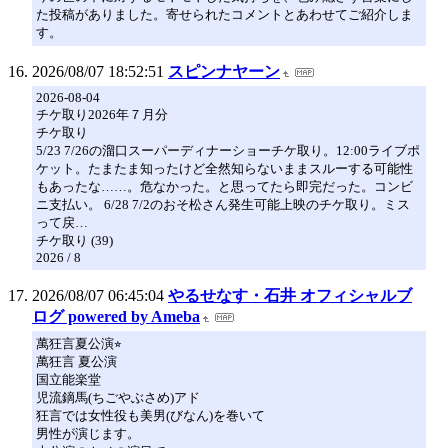
た投稿がありました。寄せられたコメントとあわせてご紹介しま
す。
2026/08/07 18:52:51
スピンナヤーン
2026-08-04
チケ取り2026年７月分
チケ取り
5/23 7/26の溜口スーパーディナーショーチケ取り。12:00ライブポ
ケット。たまたま知ったけど全然知らないままスルーする可能性
もあったな……。危なかった。と思ってたら即完だった。コンビ
ニ支払い。 6/28 7/2のおそ松さん発生可能上映のチケ取り。ミス
って戻…
チケ取り (39)
2026 / 8
2026/08/07 06:45:04
やるせなす・石井 オフィシャルブ
ログ powered by Ameba
萬狂言夏公演⭐︎
萬狂言 夏公演
国立能楽堂
児流鏑馬(ちごやぶさめ)アド
狂言では女性役も美男(びなん)を巻いて
男性が演じます。