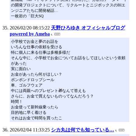
の開発プロジェクトについて、リクルートとニジボックスのBIエ
ンジニアたちに開発秘話…
一枚岩の「巨大SQ
2026/02/20 08:15:22
天野ひろゆき オフィシャルブログ
powered by Ameba
小学校でお金と夢のお話を
いろんな仕事の依頼を受ける
特に個人に来る仕事は多種多様だ
そんな中に、小学校でお金についてお話をしてほしいという依頼
があった
実に面白い
お金があったら何がほしい？
ボンボンドロップシール
車、ゴルフウェア
中には両親へのプレゼント🎁なんて答えも
さらに、お金で買えないものってなんだろう？
時間！
お金使って新幹線乗ったら
目的地に早く着ける
それはお金で時間を買ったこ
2026/02/04 11:33:25
シカ丸は何でも知っている…