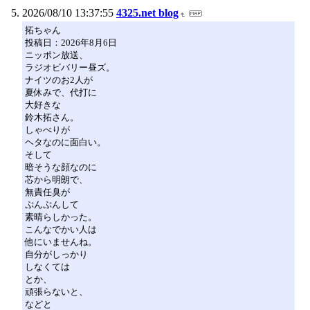
2026/08/10 13:37:55
4325.net blog
拓ちゃん
投稿日：2026年8月6日
‪ニッポン放送、
ラジオビバリー昼ズ。
ナイツのお2人が
夏休みで、代打に
大好きな
鈴木拓さん。
しゃべりが
ヘタなのに面白い。
そして
暗そうな顔なのに
芯から明朗で、
無責任臭が
ぷんぷんして
素晴らしかった。
こんなでかい人は
他にいませんね。
自分がしっかり
しなくては
とか、
頑張らないと、
などと