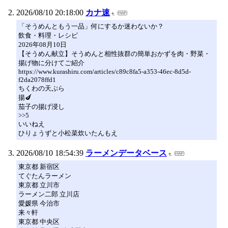
2026/08/10 20:18:00
カナ速
「そうめんともう一品」何にするか迷わないか？
飲食・料理・レシピ
2026年08月10日
【そうめん献立】そうめんと相性抜群の簡単おかずを肉・野菜・
揚げ物に分けてご紹介
https://www.kurashiru.com/articles/c89c8fa5-a353-46ec-8d5d-
f2da2078ffd1
ちくわの天ぷら
揚🍆
茄子の揚げ浸し
>>5
いいねえ
ひりょうずと小松菜炊いたんもえ
2026/08/10 18:54:39
ラーメンデータベース
東京都 新宿区
てぐたんラーメン
東京都 立川市
ラーメン二郎 立川店
愛媛県 今治市
来々軒
東京都 中央区