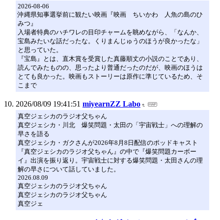
2026-08-06
沖縄県知事選挙前に観たい映画『映画 ちいかわ 人魚の島のひ
みつ』
入場者特典のハチワレの目印チャームを眺めながら、「なんか、
宝島みたいな話だったな。くりまんじゅうのほうが良かったな」
と思っていた。
『宝島』とは、直木賞を受賞した真藤順丈の小説のことであり、
読んでみたものの、思ったより普通だったのだが、映画のほうは
とても良かった。映画もストーリーは原作に準じているため、そ
こまで
2026/08/09 19:41:51
miyearnZZ Labo
真空ジェシカのラジオ父ちゃん
真空ジェシカ・川北 爆笑問題・太田の「宇宙戦士」への理解の
早さを語る
真空ジェシカ・ガクさんが2026年8月8日配信のポッドキャスト
『真空ジェシカのラジオ父ちゃん』の中で『爆笑問題カーボー
イ』出演を振り返り。宇宙戦士に対する爆笑問題・太田さんの理
解の早さについて話していました。
2026.08.09
真空ジェシカのラジオ父ちゃん
真空ジェシカのラジオ父ちゃん
真空ジェ