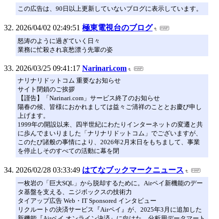
この広告は、90日以上更新していないブログに表示しています。
2026/04/02 02:49:51
極東電視台のブログ
怒涛のように過ぎていく日々
業務に忙殺され哀愁漂う先輩の姿
2026/03/25 09:41:17
Narinari.com
ナリナリドットコム 重要なお知らせ
サイト閉鎖のご挨拶
【謹告】「Narinari.com」サービス終了のお知らせ
陽春の候、皆様におかれましては益々ご清祥のこととお慶び申し
上げます。
1999年の開設以来、四半世紀にわたりインターネットの変遷と共
に歩んでまいりました「ナリナリドットコム」でございますが、
このたび諸般の事情により、2026年2月末日をもちまして、事業
を停止しそのすべての活動に幕を閉
2026/02/28 03:33:49
はてなブックマークニュース
一枚岩の「巨大SQL」から脱却するために。Airペイ新機能のデー
タ基盤を支える、ニジボックスの技術力
タイアップ広告 Web・IT Sponsored インタビュー
リクルートの決済サービス『Airペイ』が、2025年3月に追加した
新機能『Airペイ オンライン決済』に向けた、分析用データマート