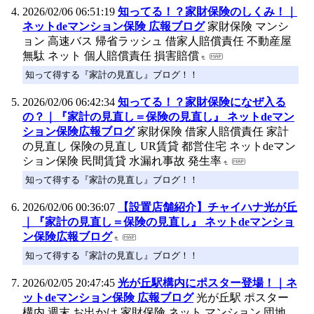
2026/02/06 06:51:19
知ってる！？家財保険のしくみ！｜
ネットdeマンション保険 広報ブログ
家財保険 マンシ
ョン 高速バス 帰省ラッシュ 借家人賠償責任 不動産屋
無駄 ネット 個人賠償責任 損害賠償
知って得する『家計の見直し』ブログ！！
2026/02/06 06:42:34
知ってる！？家財保険になぜ入る
の？｜『家計の見直し＝保険の見直し』 ネットdeマン
ション保険広報ブログ
家財保険 借家人賠償責任 家計
の見直し 保険の見直し UR賃貸 都営住宅 ネットdeマン
ション保険 民間賃貸 水漏れ事故 発生率
知って得する『家計の見直し』ブログ！！
2026/02/06 00:36:07
【設置店舗紹介】チャイハナ光が丘
｜『家計の見直し＝保険の見直し』 ネットdeマンショ
ン保険広報ブログ
知って得する『家計の見直し』ブログ！！
2026/02/05 20:47:45
光が丘駅構内にポスター登場！｜ネ
ットdeマンション保険 広報ブログ
光が丘駅 ポスター
構内 週末 お出かけ 家財保険 ネット マンション 団地