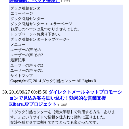
医療保険、ペット保険）
ダック引越センター
エラーページ
ダック引越センター
ダック引越センター ＞ エラーページ
お探しのページは見つかりませんでした。
トップページへお戻り下さい。
ダック引越センタートップページへ
メニュー
ユーザーの声 その1
ユーザーの声 その2
最新記事
ユーザーの声 その2
ユーザーの声 その1
サイトマップ
Copyright (C) 2014 ダック引越センター All Rights R
2016/09/27 00:45:50
ダイレクトメールネットプロモーシ
ョンで見込み客を囲い込む！効果的な営業支援
Kibare.JPプロジェクト
「ダック引越センターを【最大半額】で利用する方法、ありま
す。」というサイトで情報を仕入れて契約に至りました。
交渉を殆どせずに割引できてとっても良かったです。