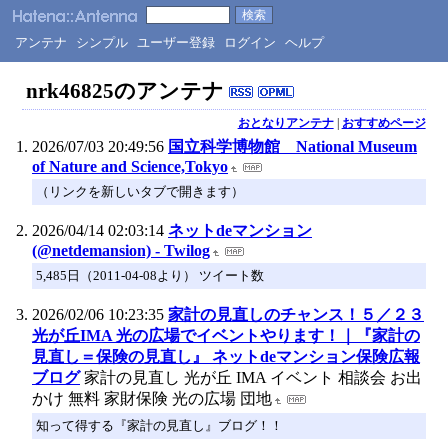
アンテナ
シンプル
ユーザー登録
ログイン
ヘルプ
nrk46825のアンテナ
おとなりアンテナ
|
おすすめページ
2026/07/03 20:49:56
国立科学博物館 National Museum
of Nature and Science,Tokyo
（リンクを新しいタブで開きます）
2026/04/14 02:03:14
ネットdeマンション
(@netdemansion) - Twilog
5,485日（2011-04-08より） ツイート数
2026/02/06 10:23:35
家計の見直しのチャンス！５／２３
光が丘IMA 光の広場でイベントやります！｜『家計の
見直し＝保険の見直し』 ネットdeマンション保険広報
ブログ
家計の見直し 光が丘 IMA イベント 相談会 お出
かけ 無料 家財保険 光の広場 団地
知って得する『家計の見直し』ブログ！！