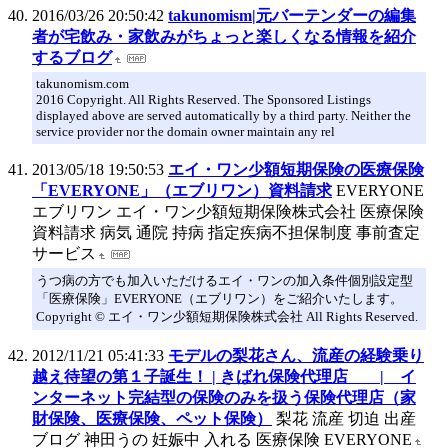
2016/03/26 20:50:42
takunomism|元バーテンダーの編集
者が宅飲み・家飲みがちょっと楽しくなる情報を紹介
するブログ
takunomism.com
2016 Copyright. All Rights Reserved. The Sponsored Listings
displayed above are served automatically by a third party. Neither the
service provider nor the domain owner maintain any rel
2013/05/18 19:50:53
エイ・ワン少額短期保険の医療保険
「EVERYONE」（エブリワン）資料請求
EVERYONE
エブリワン エイ・ワン少額短期保険株式会社 医療保険
資料請求 病気 通院 持病 指定疾病不担保制度 事前査定
サービス
うつ病の方でも加入いただけるエイ・ワンの加入条件個別設定型
「医療保険」EVERYONE（エブリワン）をご紹介いたします。
Copyright © エイ・ワン少額短期保険株式会社 All Rights Reserved.
2012/11/21 05:41:33
モデルの梨花さん、流産の経験乗り
越え待望の第１子誕生！ | きばれ保険代理店 | イ
ンターネット完結型の保険のみを扱う保険代理店（家
財保険、医療保険、ペット保険）
梨花 流産 切迫 出産
ブログ 神田うの 妊娠中 入れる 医療保険 EVERYONE