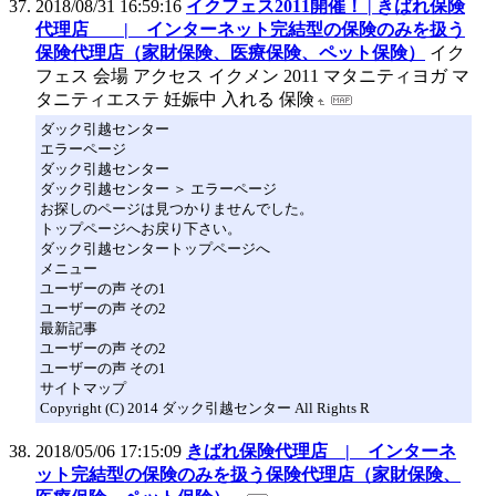
2018/08/31 16:59:16
イクフェス2011開催！ | きばれ保険
代理店 | インターネット完結型の保険のみを扱う
保険代理店（家財保険、医療保険、ペット保険）
イク
フェス 会場 アクセス イクメン 2011 マタニティヨガ マ
タニティエステ 妊娠中 入れる 保険
ダック引越センター
エラーページ
ダック引越センター
ダック引越センター ＞ エラーページ
お探しのページは見つかりませんでした。
トップページへお戻り下さい。
ダック引越センタートップページへ
メニュー
ユーザーの声 その1
ユーザーの声 その2
最新記事
ユーザーの声 その2
ユーザーの声 その1
サイトマップ
Copyright (C) 2014 ダック引越センター All Rights R
2018/05/06 17:15:09
きばれ保険代理店 | インターネ
ット完結型の保険のみを扱う保険代理店（家財保険、