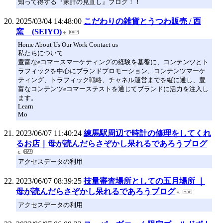
知って得する『家計の見直し』ブログ！！
2025/03/04 14:48:00
こだわりの雑貨とうつわ販売 / 西
窯 (SEIYO)
Home About Us Our Work Contact us
私たちについて
豊富なeコマースマーケティングの経験を基盤に、コンテンツとト
ラフィックを中心にブランドプロモーション、コンテンツマーケ
ティング、トラフィック戦略、チャネル運営までを縦に通し、豊
富なコンテンツeコマーステストを通じてブランドに活力を注入し
ます。
Learn
Mo
2023/06/07 11:40:24
練馬駅周辺で時計の修理をしてくれ
るお店｜母が読んだらさぞかし呆れるであろうブログ
アクセスデータの利用
2023/06/07 08:39:25
技量審査場所としての五月場所 ｜
母が読んだらさぞかし呆れるであろうブログ
アクセスデータの利用