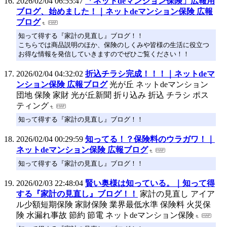
2026/02/04 06:55:47
「ネットdeマンション保険」広報用
ブログ、始めました！｜ネットdeマンション保険 広報
ブログ
知って得する『家計の見直し』ブログ！！
こちらでは商品説明のほか、保険のしくみや皆様の生活に役立つ
お得な情報を発信していきますのでぜひご覧ください！！
2026/02/04 04:32:02
折込チラシ完成！！！｜ネットdeマ
ンション保険 広報ブログ
光が丘 ネットdeマンション
団地 保険 家財 光が丘新聞 折り込み 折込 チラシ ポス
ティング
知って得する『家計の見直し』ブログ！！
2026/02/04 00:29:59
知ってる！？保険料のウラガワ！｜
ネットdeマンション保険 広報ブログ
知って得する『家計の見直し』ブログ！！
2026/02/03 22:48:04
賢い奥様は知っている。｜知って得
する『家計の見直し』ブログ！！
家計の見直し アイア
ル少額短期保険 家財保険 業界最低水準 保険料 火災保
険 水漏れ事故 節約 節電 ネットdeマンション保険