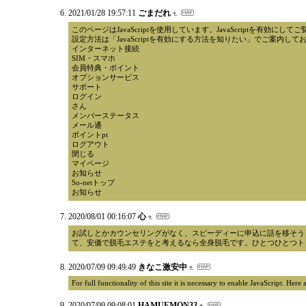
2021/01/28 19:57:11
ごまだれ
このページはJavaScriptを使用しています。JavaScriptを有効にし
設定方法は「JavaScriptを有効にする方法を知りたい」でご案内して
インターネット接続
SIM・スマホ
会員特典・ポイント
オプションサービス
サポート
ログイン
さん
メンバーステータス
メール通
ポイントpt
ログアウト
閉じる
マイページ
お知らせ
So-netトップ
お知らせ
2020/08/01 00:16:07
心
お試しとかカウンセリングがなく、スピーディーに申込に話を移そう
て、安価で脱毛エステをと考えるなら全身脱毛です。ひとつひとつト
2020/07/09 09:49:49
きなこ激安中
For full functionality of this site it is necessary to enable JavaScript. Her
2020/07/09 09:08:01
HAMUEMON33