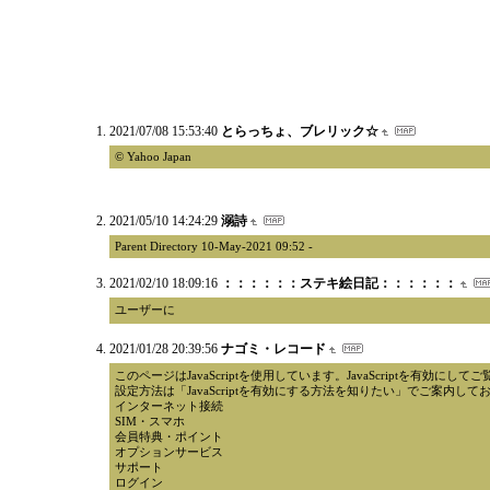
2021/07/08 15:53:40
とらっちょ、ブレリック☆
© Yahoo Japan
2021/05/10 14:24:29
溺詩
Parent Directory 10-May-2021 09:52 -
2021/02/10 18:09:16
：：：：：：ステキ絵日記：：：：：：
ユーザーに
2021/01/28 20:39:56
ナゴミ・レコード
このページはJavaScriptを使用しています。JavaScriptを有効にし
設定方法は「JavaScriptを有効にする方法を知りたい」でご案内して
インターネット接続
SIM・スマホ
会員特典・ポイント
オプションサービス
サポート
ログイン