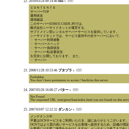
2010/03/24 00:14:40
eno
ＣＯＮＴＥＮＴＳ
サーバーTOP
運用状況
環境確認
このサーバー[EM035.CSIDE.JP]では、
株式会社シーサイドネットが運営する、
サブドメイン型レンタルサーバーサービスを提供しています。
シーサイドネットでは、サービス提供中の全サーバーにおいて、
・ サーバー利用者数
・ サーバースペック
・ サーバー負荷状況
・ サーバー転送量状況
を完全に公開しております。 また、
・ サーバー
2008/11/28 10:53:46
ブタヅラ
Forbidden
You don’t have permission to access /~hachi/on this server.
2007/05/26 16:00:27
バター
Not Found
The requested URL /zeta/giren/bata/index.html was not found on this serve
2007/03/07 12:22:32
ダンカン
メンテナンス中
平素はOCNサービスをご利用いただき、誠にありがとうございます。
OCNではより質の高いサービスをお客様へ提供するため、設備の増
お客様には大変ご迷惑をおかけしますが、メンテナンス終了まで今し