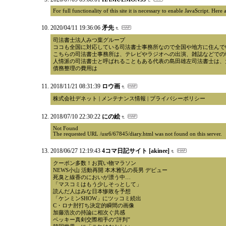
For full functionality of this site it is necessary to enable JavaScript. Her
2020/04/11 19:36:06
矛先
司法書士法人みつ葉グループ
ココも全国に対応している司法書士事務所なので全国や地方に住んで
こちらの司法書士事務所は、テレビやラジオへの出演、雑誌などでの
人情派の司法書士と呼ばれることもある代表の島田雄左司法書士は、
債務整理の費用は
2018/11/21 08:31:39
ロウ画
株式会社デネット | メンテナンス情報 | プライバシーポリシー
2018/07/10 22:30:22
にの絵
Not Found
The requested URL /usr6/67845/diary.html was not found on this server.
2018/06/27 12:19:43
4コマ日記サイト [akinee]
クーポン多数！お買い物マラソン
NEWS小山 活動再開 本木雅弘の長男 デビュー
死臭と線香のにおいが漂う中…
「マスコミはもう少しそっとして」
読んだ人はみな日本惨敗を予想
「ケンミンSHOW」にツッコミ続出
C・ロナ肘打ち決定的瞬間の画像
加藤浩次の持論に相次ぐ共感
ベッキー真剣交際相手の“評判”