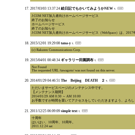
2017/03/03 13:37:24
絵日記でもかいてみようかNEW
J:COM NET加入者向けホームページサービス
終了のお知らせ
ホームページサービス
終了のお知らせ
J:COM NET加入者向けホームページサービス（WebSpace）は、20
2015/12/01 19:29:08
tana-y
(c) Rakuten Communications Corp.
2015/04/01 00:48:34
ギャラリー田園調布
Not Found
The requested URL /tawagoto/ was not found on this server.
2014/01/29 04:46:51
The Beijing DEATH ２
ただいまサービスページのメンテナンス中です。
【メンテナンス期間】
2014/01/29 AM 0:30 ～ AM 10:00
お手数ですが時間を置いてアクセスをしていただきますよう、よろし
2011/12/25 06:09:09
simple text
十周年
はいはい、10周年、10周年。
2011.12.24 sat