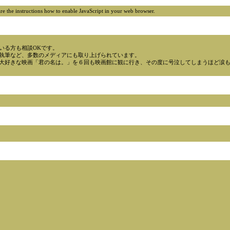
e are the instructions how to enable JavaScript in your web browser.
いる方も相談OKです。
執筆など、多数のメディアにも取り上げられています。
大好きな映画「君の名は。」を６回も映画館に観に行き、その度に号泣してしまうほど涙