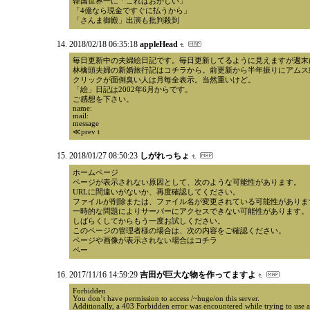
韓国世界一に「これはおかしい」
「4億なら現金ですぐに払うから」
「さんま御殿」出演も批判殺到
2018/02/18 06:35:18
appleHead
毎日更新中の夫婦絵日記です。毎日更新してるように見えますが週末
林檎頭夫婦の新婚旅行記はコチラから。前更新から半年振りにアムス
クリックが面倒臭い人は月毎全表示。当然重いけど。
「絵」日記は2002年6月からです。
ご感想を下さい。
name:
mail:
message
≪prev t
2018/01/27 08:50:23
しがれっちょ
ホームページ
ページが表示されない原因として、次のような可能性があります。
URLに間違いがないか、再度確認してください。
ファイルが削除または、ファイル名が変更されている可能性がありま
一時的な問題によりサーバーにアクセスできない可能性があります。
しばらくしてからもう一度お試しください。
このページの管理者様の場合は、次の内容をご確認ください。
ページや画像が表示されない場合はコチラ
ペー
2017/11/16 14:59:29
吉田が巨大な物を作ってますよ
Forbidden
You don’t have permission to access /~huge/on this server.
Additionally, a 403 Forbidden error was encountered while trying to use 