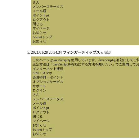
さん
メンバーステータス
メール通
ポイントpt
ログアウト
閉じる
マイページ
お知らせ
So-netトップ
お知らせ
2021/01/28 20:34:34
フィンガーティップス
このページはJavaScriptを使用しています。JavaScriptを有効にし
設定方法は「JavaScriptを有効にする方法を知りたい」でご案内して
インターネット接続
SIM・スマホ
会員特典・ポイント
オプションサービス
サポート
ログイン
さん
メンバーステータス
メール通
ポイントpt
ログアウト
閉じる
マイページ
お知らせ
So-netトップ
お知らせ