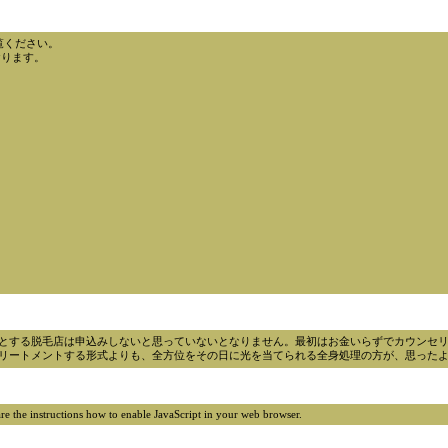
てご覧ください。
おります。
とする脱毛店は申込みしないと思っていないとなりません。最初はお金いらずでカウンセ
リートメントする形式よりも、全方位をその日に光を当てられる全身処理の方が、思った
e are the instructions how to enable JavaScript in your web browser.