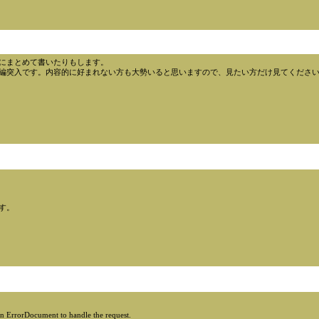
にまとめて書いたりもします。
編突入です。内容的に好まれない方も大勢いると思いますので、見たい方だけ見てくださ
す。
an ErrorDocument to handle the request.