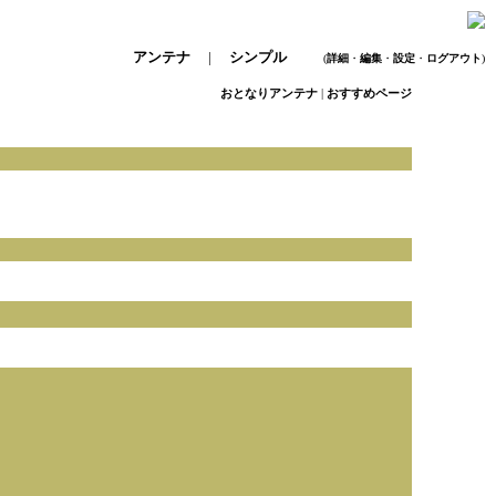
アンテナ
|
シンプル
(
詳細
・
編集
・
設定
・
ログアウト
)
おとなりアンテナ
|
おすすめページ