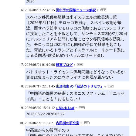
2026
2026/08/02 22:48:15
田中宇の国際ニュース解説
スペイン移民侵略騒動は米イスラエルの欧英潰し策
【2026年8月2日】モロッコ政府は、スペイン政府が最
近、西サハラ紛争でモロッコの仇敵であるアルジェリア
に接近したことを不服として、サンチェス首相が7月20日
にアルジェリアを訪問した後にセウタ移民侵略を誘発し
た。モロッコは2021年にも同様の手口で騒動を起こし
た。背後にいるトランプとイスラエルは、リクード系に
よる英国系=欧英EUのリベラルエリート潰し
2026/08/01 01:10:06
極東ブログ
パトリオット・ライセンス供与問題はどうなっているか
資金は集まったのにウクライナに兵器が届かない
2026/07/17 22:31:45
山形浩生 の「経済のトリセツ」
『中国語の部屋の秘密：スタニスワフ・レムＩＴエッセ
イ集』：まとも！おもしろい！
2026/05/29 15:04:12
a Black Leaf
2026.05.22 2026.05.27
2026/04/09 11:37:21
内田樹の研究室
中高生からの質問その３
「内田先生のようになりたいのですが、これまでどのよ