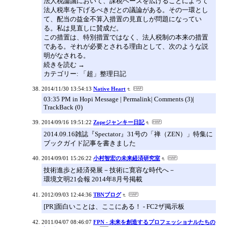
法人税論議において、課税ベースを広げることによって
法人税率を下げるべきだとの議論がある。その一環とし
て、配当の益金不算入措置の見直しが問題になってい
る。私は見直しに賛成だ。
この措置は、特別措置ではなく、法人税制の本来の措置
である。それが必要とされる理由として、次のような説
明がなされる。
続きを読む →
カテゴリー: 「超」整理日記
2014/11/30 13:54:13
Native Heart
03:35 PM in Hopi Message | Permalink| Comments (3)|
TrackBack (0)
2014/09/16 19:51:22
Zopeジャンキー日記
2014.09.16雑誌『Spectator』31号の「禅（ZEN）」特集に
ブックガイド記事を書きました
2014/09/01 15:26:22
小村智宏の未来経済研究室
技術進歩と経済発展－技術に寛容な時代へ－
環境文明21会報 2014年8月号掲載
2012/09/03 12:44:36
TBNブログ
[PR]面白いことは、ここにある！ - FC2ザ掲示板
2011/04/07 08:46:07
FPN - 未来を創造するプロフェッショナルたちの