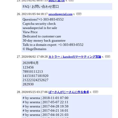
2021/02/02 00:07:15
摂氏37度1分
FAQ / お問い合わせ窓口
2021/01/05 04:18:17
sawadaspecial.com
Questions?+1-303-893-0552
Captcha security check
sawadaspecial is for sale
View Price
Dedicated to customer care
30-day money back guarantee
Talk to a domain expert: +1-303-893-0552
© HugeDomains
2020/06/02 17:09:28
カトラー：katolerのマーケティング言論
2020年6月
123456
78910111213
14151617181920
21222324252627
282930
2020/05/25 03:27:06
ばーさんがじーさんに作る食卓
# by sesenta | 2018-11-01 07:00
# by sesenta | 2017-05-07 22:11
# by sesenta | 2017-04-28 19:59
# by sesenta | 2017-04-21 16:01
# by sesenta | 2017-04-16 21:03