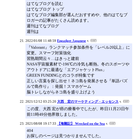
はてなブログを読む
はてなブログ トップ
はてなブログ編集部が選んだおすすめや、他のはてなブ
ロガーの記事がたくさん読めます。
週刊はてなブログ
週刊は
2022/01/08 11:48:59
Engadget Japanese
『Valorant』ランクマッチ参加条件を「レベル20以上」に
変更。スマーフ対策強化
習熟期間云々…はきっと建前
NASA宇宙服素材で-196℃の冷気も断熱。冬のスポーツや
アウトドアに最適な「エアジャケットPlus」
GREEN FUNDINGとのコラボ特集です
正しい言葉を探し出せ！ネコ島を発展させる『単語パズ
ルで島作り』：発掘！スマホゲーム
脳トレしながらネコ島を盛り上げよう
2021/12/12 03:25:20
大西 宏のマーケティング・エッセンス
この度、大西 宏が癌の療養中でしたが、昨日11月23日午
前11時49分他界致しました。
2021/08/08 19:17:33
【海難記】 Wrecked on the Sea
404
お探しのページは見つかりませんでした。