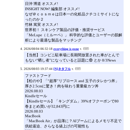
日沖 博道 オススメ!
INSIGHT NOW! 編集部 オススメ!
なぜ＠ｃｏｓｍｅは日本一の化粧品クチコミサイトにな
ったのか２
竹林 篤実 オススメ!
世界初！ スキンケア製品の評価・推奨サービス
「MeLupe（ミルーペ）」 科学的な評価とユーザーの肌解
析により最適な製品をマッチング
2026/08/04 06:32:18
everything is gone
【当然】コンビニ駐車場に長期間放置された車がとんで
もない“晒し者”になっていると話題に😨 とか 8/3News
2026/08/03 19:37:44
[N]ネタフル
ファストフード
【松のや】「“超厚”リブロース and 玉子のタレかつ丼」
厚さ2.5cmに驚き！肉を味わう重量級カツ丼
2026.08.03
Kindleセール
【Kindleセール】「キングダム」39%オフクーポンで80
巻まとめ買いが32,843円に
2026.08.03
MacBook
「MacBook Air」が品薄に？AIブームによるメモリ不足で
供給逼迫、さらなる値上げの可能性も