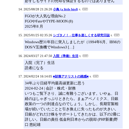
必ずしもサイトの売却を保証するものではありません
2025/08/28 21:26:20
小鳥 (a little bird)
FGOが大人気な理由No.2
FGOやFateやTYPE-MOON (8)
2025年8 月
2025/01/25 02:35:26
シゴタノ！ - 仕事を楽しくする研究日誌
Windows歴31年目に突入しましたが（1994年6月、IBMの
DOS/V互換機でWindows3 […]
2024/03/27 21:47:50
入院（準備）生活
入院（完了）生活
読者になる
2024/02/24 16:14:05
■財務アナリストの雑感■
34年ぶり日経平均最高値更新に思う
2024-02-24 | 会計・株式・財務
いつもご覧下さり、誠に有難うございます。いやぁ、日
経のはしゃぎっぷりときたら。まぁアベノミクス、日銀
政策の一つの到達点なのでしょう。しかし、長期官製相
場が続いていたことと引き換えに失ったものが大きい。
日銀がどれだけ株をサポートしてきたかは、以下の2冊に
詳しい。日銀の責任 低金利日本からの脱却 (PHP新書)野
口 悠紀雄