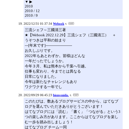
▼ ▶
2010
2010 / 12
2010 / 9
2022/12/31 01:37:34
Webook
三流シェフ～三國清三著
★【Webook 2022.12.29】三流シェフ（三國清三） ＋
うそつきは平和の始まり
---[年末です]-----------------------
お久しぶりです。
2022年もあとわずか。皆様はどんな
一年だったでしょうか。
今年３月、私は熊本から千葉へ引越。
仕事も変わり、今までとは異なる
日常になりました。
今年は新たなチャレンジもあり
ワクワクする一年でし
2022/09/29 06:45:23
bienvenida.
このたびは、数あるブログサービスの中から、はてなブ
ログを選んでいただきありがとうございます！
はてなブログには「読む」「書く」「つながる」という3
つの楽しみ方があります。ここからはてなブログを楽し
む一歩を踏み出しましょう！
はてなブログ チーム一同