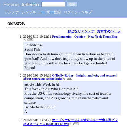
アンテナ
シンプル
ユーザー登録
ログイン
ヘルプ
Oh!BSｱﾝﾃﾅ
おとなりアンテナ
|
おすすめページ
2026/08/10 10:22:01
Freakonomics - Opinion - New York Times Blog
Episode 64
Sushi Fish
How does a fresh tuna get from Japan to Nebraska before it
goes bad? And how does its journey show up in the price of
your spicy tuna rolls? Zachary Crockett gets schooled
Episod
2026/08/08 15:18:39
O’Reilly Radar - Insight, analysis, and research
about emerging technologies
article This Week in AI
This Week in AI: Who Controls AI?
Plus the US-China technology rivalry, the cost of frontier
competition, and AI’s growing role in mathematics and
science
By Michelle Smith |
A
2026/08/08 13:38:27
オープンナレッジを加速するユーザ参加型ビジ
ネスメディア :: INSIGHT NOW!