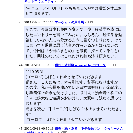
ネットコミュニティ
No ニュース-1 3月31日をもちましてFPNは運営を休止さ
せて頂きます。
2011/04/05 12:40:12
マーケットの馬車馬
そこで、今回は少し趣向を変えて、少し経済学を表に出
したエントリーを書いてみたい。もちろん、経済学を勉
強していない人にも分かるように書くつもりだが、そう
は言っても退屈に思う読者の方もいるかも知れないの
で、今回は「今日のまとめ」を最初に持ってくることに
した。興味のない方はこれだけお持ち帰り頂きたい。
2010/05/31 11:52:13
週刊！木村剛 powered by ココログ
2010.05.31
[ゴーログ] しばらく休止させていただきます
皆さん、こんにちは。木村剛です。私事になりますが、
この度、私が会長を務めていた日本振興銀行が金融庁よ
り業務停止命令を受けました。取引先・預金者・株主の
方々に多大なご迷惑をお掛けし、大変申し訳なく思って
おります。
続きを読む... ”[ゴーログ] しばらく休止させていただきま
す”
[ゴーログ] しばらく休止させていただきます
2009/09/16 00:50:19
債券・株・為替 中年金融マン ぐっちーさん
の金持ちまっしぐら