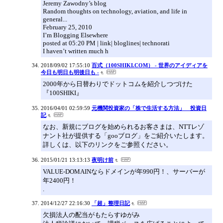
Jeremy Zawodny’s blog
Random thoughts on technology, aviation, and life in
general...
February 25, 2010
I’m Blogging Elsewhere
posted at 05:20 PM | link| bloglines| technorati
I haven’t written much h
2018/09/02 17:55:10
百式（100SHIKI.COM） - 世界のアイディアを
今日も明日も明後日も -
2000年から日替わりでドットコムを紹介しつづけた
『100SHIKI』
2016/04/01 02:59:59
元機関投資家の「株で生活する方法」 投資日
記
なお、新規にブログを始められるお客さまは、NTTレゾ
ナント社が提供する「gooブログ」をご紹介いたします。
詳しくは、以下のリンクをご参照ください。
2015/01/21 13:13:13
夜明け前
VALUE-DOMAINならドメインが年990円！、サーバーが
年2400円！
.
2014/12/27 22:16:30
「超」整理日記
欠損法人の配当がもたらすゆがみ