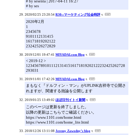
# by sesenta | 2017-04-11 16:27
# by ses
2020/02/25 23:20:54
R30::マーケティング社会時評
2020年2月
1
2345678
9101112131415
16171819202122
23242526272829
2019/12/01 19:47:41
MIYADAI.com Blog
< 2019-12 >
12345678910111213141516171819202122232425262728
293031
2019/11/01 17:42:26
MIYADAI.com Blog
まもなく『ドルフィン・マン』がUPLINK吉祥寺で公開さ
れますが、関連する拙論を公開します
2019/01/25 13:49:02
ほぼ日刊イトイ新聞
このページは更新を終了しました。
以降の更新はこちらでご確認ください。
https://www.1101.com/home.html
https://www.1101.com/home_lite.html
2018/12/26 13:11:08
Jeremy Zawodny’s blog