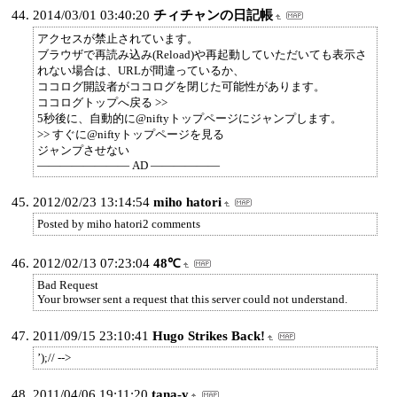
2014/03/01 03:40:20
チィチャンの日記帳
アクセスが禁止されています。
ブラウザで再読み込み(Reload)や再起動していただいても表示さ
れない場合は、URLが間違っているか、
ココログ開設者がココログを閉じた可能性があります。
ココログトップへ戻る >>
5秒後に、自動的に@niftyトップページにジャンプします。
>> すぐに@niftyトップページを見る
ジャンプさせない
―――――――― AD ――――――
2012/02/23 13:14:54
miho hatori
Posted by miho hatori2 comments
2012/02/13 07:23:04
48℃
Bad Request
Your browser sent a request that this server could not understand.
2011/09/15 23:10:41
Hugo Strikes Back!
’);// -->
2011/04/06 19:11:20
tana-y