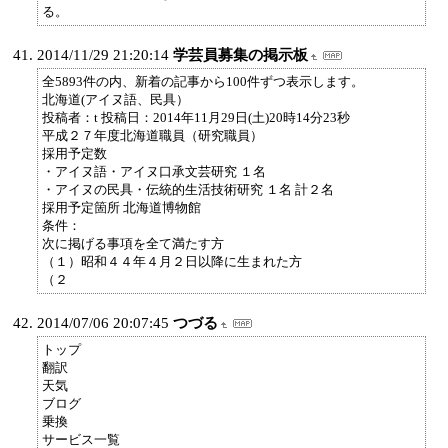
る。
2014/11/29 21:20:14
学芸員募集の掲示板
全5893件の内、新着の記事から100件ずつ表示します。
北海道(アイヌ語、民具）
投稿者：t 投稿日：2014年11月29日(土)20時14分23秒
平成２７年度北海道職員（研究職員）
採用予定数
・アイヌ語・アイヌ口承文芸研究 １名
・アイヌの民具・伝統的生活技術研究 １名 計２名
採用予定箇所 北海道博物館
条件：
次に掲げる事項を全て満たす方
（１）昭和４４年４月２日以降に生まれた方
（２
2014/07/06 20:07:45
つづる
トップ
翻訳
天気
ブログ
乗換
サービス一覧