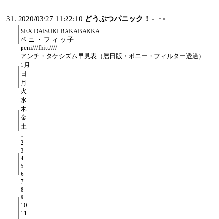
2020/03/27 11:22:10
どうぶつパニック！
SEX DAISUKI BAKABAKKA
ペ ニ ・ フ ィ ッ 子
peni///fhitt////
アンチ・タケシズム早見表（暦日版・ポニー・フィルター透過）
1月
日
月
火
水
木
金
土
1
2
3
4
5
6
7
8
9
10
11