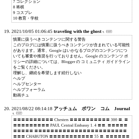
7 コレクション
8 将棋
9 コスプレ
10 教育・学校
2021/10/05 01:06:45
traveling with the ghost
慎重に扱うべきコンテンツに関する警告
このブログには慎重に扱うべきコンテンツが含まれている可能性
があります。通常、Google はいかなるブログのコンテンツにつ
いても審査や推奨を行っておりません。Google のコンテンツ ポ
リシーの詳細については、Blogger の コミュニティ ガイドライン
をご覧ください。
理解し、継続を希望します続行しない
ヘルプ
ヘルプセンター
ヘルプフォーラム
動画チュ
2021/08/22 08:14:18
アッチュム ポワン コム Journal
〓〓〓〓〓〓〓〓〓〓 Chesters 〓〓〓〓〓〓〓〓〓〓 300 〓. 〓
〓〓〓〓〓〓〓〓〓 PAUL Central Embassy 1. 4 〓〓. 〓〓〓〓〓
〓〓〓〓〓 〓〓〓〓〓〓〓〓〓〓〓〓〓〓〓〓〓〓〓〓〓〓〓
〓〓〓 CHABUTON 〓〓〓〓〓〓〓〓〓〓〓 55 〓. 〓〓〓〓〓〓