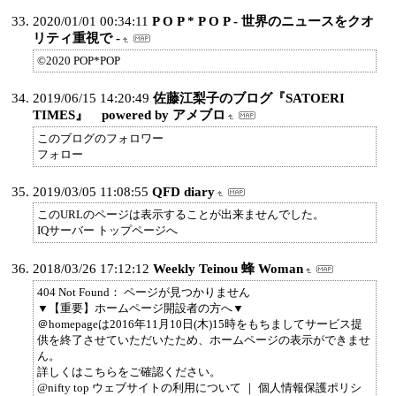
2020/01/01 00:34:11
P O P * P O P - 世界のニュースをクオ
リティ重視で -
©2020 POP*POP
2019/06/15 14:20:49
佐藤江梨子のブログ『SATOERI
TIMES』 powered by アメブロ
このブログのフォロワー
フォロー
2019/03/05 11:08:55
QFD diary
このURLのページは表示することが出来ませんでした。
IQサーバー トップページへ
2018/03/26 17:12:12
Weekly Teinou 蜂 Woman
404 Not Found： ページが見つかりません
▼【重要】ホームページ開設者の方へ▼
＠homepageは2016年11月10日(木)15時をもちましてサービス提
供を終了させていただいたため、ホームページの表示ができませ
ん。
詳しくはこちらをご確認ください。
@nifty top ウェブサイトの利用について ｜ 個人情報保護ポリシ