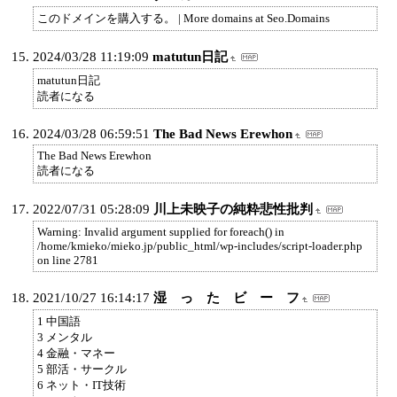
このドメインを購入する。 | More domains at Seo.Domains
2024/03/28 11:19:09
matutun日記
matutun日記
読者になる
2024/03/28 06:59:51
The Bad News Erewhon
The Bad News Erewhon
読者になる
2022/07/31 05:28:09
川上未映子の純粋悲性批判
Warning: Invalid argument supplied for foreach() in
/home/kmieko/mieko.jp/public_html/wp-includes/script-loader.php
on line 2781
2021/10/27 16:14:17
湿 っ た ビ ー フ
1 中国語
3 メンタル
4 金融・マネー
5 部活・サークル
6 ネット・IT技術