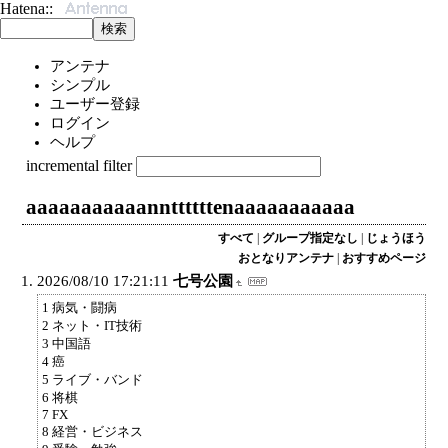
アンテナ
シンプル
ユーザー登録
ログイン
ヘルプ
incremental filter
aaaaaaaaaaannttttttenaaaaaaaaaaa
すべて
|
グループ指定なし
|
じょうほう
おとなりアンテナ
|
おすすめページ
2026/08/10 17:21:11
七号公園
1 病気・闘病
2 ネット・IT技術
3 中国語
4 癌
5 ライブ・バンド
6 将棋
7 FX
8 経営・ビジネス