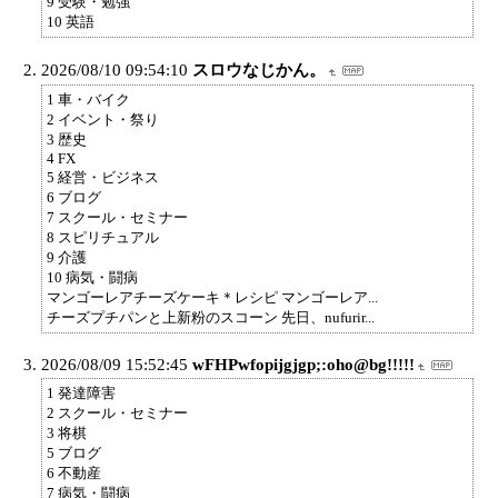
9 受験・勉強
10 英語
2026/08/10 09:54:10
スロウなじかん。
1 車・バイク
2 イベント・祭り
3 歴史
4 FX
5 経営・ビジネス
6 ブログ
7 スクール・セミナー
8 スピリチュアル
9 介護
10 病気・闘病
マンゴーレアチーズケーキ＊レシピ マンゴーレア...
チーズプチパンと上新粉のスコーン 先日、nufurir...
2026/08/09 15:52:45
wFHPwfopijgjgp;:oho@bg!!!!!
1 発達障害
2 スクール・セミナー
3 将棋
5 ブログ
6 不動産
7 病気・闘病