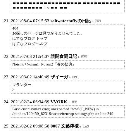
〓〓〓〓 〓〓〓〓〓〓〓〓〓〓〓〓〓〓 〓〓〓〓〓〓〓〓〓〓
〓〓〓〓〓〓〓〓 3. 9 〓〓. 〓〓
2021/08/04 07:15:53
saltwatertaffyの日記
404
お探しのページは見つかりませんでした。
はてなブログ トップ
はてなブログ ヘルプ
2021/07/08 21:54:07
読闘食闘日記
Noism0+Noism1+Noism2『春の祭典』
2021/03/02 14:40:49
ザイーガ
マランダー
>
2021/02/24 06:34:39
VVORK
Parse error: syntax error, unexpected ’new’ (T_NEW) in
/kunden/129450_82319/webseiten/wp-settings.php on line 219
2021/02/02 09:08:58
0007 文藝檸檬