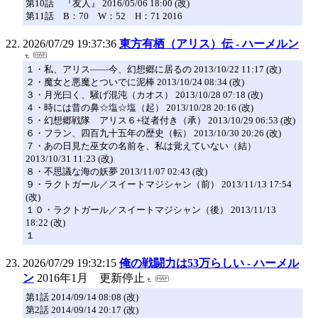
第10話 『友人』 2016/05/06 18:00 (改)
第11話 B：70 W：52 H：71 2016
2026/07/29 19:37:36
東方有栖（アリス）伝 - ハーメルン
１・私、アリス――今、幻想郷に居るの 2013/10/22 11:17 (改)
２・魔女と悪魔とついでに泥棒 2013/10/24 08:34 (改)
３・月光曰く、騒げ混沌（カオス） 2013/10/28 07:18 (改)
４・時には昔の鼻☆塩☆塩（起） 2013/10/28 20:16 (改)
５・幻想郷戦隊 アリス６+従者付き（承） 2013/10/29 06:53 (改)
６・フラン、四百九十五年の歴史（転） 2013/10/30 20:26 (改)
７・あの日見た巫女の名前を、私は覚えていない（結）
2013/10/31 11:23 (改)
８・不思議な海の妖夢 2013/11/07 02:43 (改)
９・ラクトガール／スイートマジシャン（前） 2013/11/13 17:54
(改)
１０・ラクトガール／スイートマジシャン（後） 2013/11/13
18:22 (改)
１
2026/07/29 19:32:15
俺の戦闘力は53万らしい - ハーメル
ン
2016年1月 更新停止
第1話 2014/09/14 08:08 (改)
第2話 2014/09/14 20:17 (改)