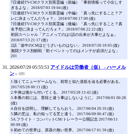
7日連続TV-CMクラス別英霊編（前編）「事前情報って小出しす
ぎるよな」 2018/07/03 19:04 (改)
7日連続TV-CMクラス別英霊編（中編）「真っ先にすること？ア
レに決まってんだろォ？」 2018/07/06 17:00 (改)
7日連続TV-CMクラス別英霊編（後編）「真っ先にすること？真
名予想に決まってんだろォ？」 2018/07/06 22:22 (改)
初回スペシャル「アニメってのは1話の出来が大事だよなぁ」
2018/07/13 21:17 (改)
2話「途中のCMほどうざいものはない」 2018/07/20 19:05 (改)
激闘クラス別鯖戦「初イベントってのはメンテが必須だよな」
201
2026/07/29 05:55:53
アイドルは労働者（仮） - ハーメル
ン
1.強くてニューゲームなら、前世と似た道筋を辿る必要がある。
2017/05/26 00:11 (改)
2.中身は後から付いてくる。 2017/05/28 13:42 (改)
3.本番の前には、普段と違う事はしないように。 2017/06/01 00:28
(改)
4.自分を説明し、理解してもらおう。 2017/06/04 20:10 (改)
5.隣の芝は、私の知ってる芝と違う。 2017/06/09 00:47 (改)
5A.フライト・コンバットCM/トレーラー公開記念 2017/06/11
00:09 (改)
6.初めての世界は、原器の無い世界。 2017/06/17 01:59 (改)