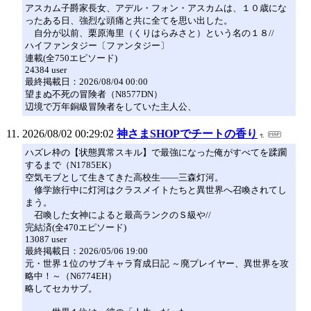
アスカム子爵家長女、アデル・フォン・アスカムは、１０歳にな
ったある日、強烈な頭痛と共に全てを思い出した。
自分が以前、栗原海里（くりはらみさと）という名の１８//
ハイファンタジー〔ファンタジー〕
連載(全750エピソード)
24384 user
最終掲載日：2026/08/04 00:00
望まぬ不死の冒険者（N8577DN）
辺境で万年銅級冒険者をしていた主人公、
2026/08/02 00:29:02
神さまSHOPでチートの香り
ハズレ枠の【状態異常スキル】で最強になった俺がすべてを蹂躙
するまで（N1785EK）
空気モブとして生きてきた高校生――三森灯河。
修学旅行中に灯河はクラスメイトたちと異世界へ召喚されてし
まう。
召喚した女神によると最高ランクのＳ級や//
完結済(全470エピソード)
13087 user
最終掲載日：2026/05/06 19:00
元・世界１位のサブキャラ育成日記 ～廃プレイヤー、異世界を攻
略中！～（N6774EH）
略してセカサブ。