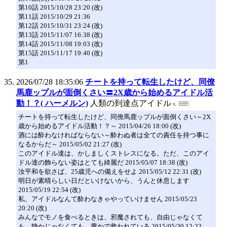
第10話 2015/10/28 23:20 (改)
第11話 2015/10/29 21:36
第12話 2015/10/31 23:24 (改)
第13話 2015/11/07 16:38 (改)
第14話 2015/11/08 19:03 (改)
第15話 2015/11/17 19:40 (改)
第1
2026/07/28 18:35:06
チートを持って転生したけど、同僚
馬鹿ップルが面倒くさい〓2X歳から始めるアイドル活
動！？( ハーメルン)
人類の到達点アイドル
チートを持って転生したけど、同僚馬鹿ップルが面倒くさい～2X
歳から始めるアイドル活動！？～ 2015/04/26 18:00 (改)
酒には酔わなければならない～酔わぬ者は全ての責任を持つ事に
なるからだ～ 2015/05/02 21:27 (改)
このアイドル達は、かしましくストレスになる。ただ、このアイ
ドル達の飾らない姿はとても綺麗だ 2015/05/07 18:38 (改)
汝平和を欲さば、25歳児への備えをせよ 2015/05/12 22:31 (改)
明日が素晴らしい日だといけないから、うんと休息します
2015/05/19 22:54 (改)
私、アイドルなんて酔わなきゃやっていけません 2015/05/23
20:20 (改)
みんなでモノを食べるときは、邪魔されても、自由じゃなくて
も、静かじゃなくても、豊かで救われている 2015/05/30 12:23