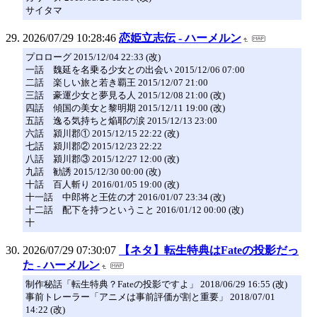
サイタマ
2026/07/29 10:28:46
恋姫立志伝 - ハーメルン
プロローグ 2015/12/04 22:33 (改)
一話 魏延を名乗る少女との出会い 2015/12/06 07:00
二話 楽しい旅と若き覇王 2015/12/07 21:00
三話 豪運少女と夢見る人 2015/12/08 21:00 (改)
四話 傾国の美女と黎明期 2015/12/11 19:00 (改)
五話 逸る気持ちと焔耶の涙 2015/12/13 23:00
六話 潁川郡① 2015/12/15 22:22 (改)
七話 潁川郡② 2015/12/23 22:22
八話 潁川郡③ 2015/12/27 12:00 (改)
九話 勧誘 2015/12/30 00:00 (改)
十話 百人斬り 2016/01/05 19:00 (改)
十一話 中郎将と王佐の才 2016/01/07 23:34 (改)
十二話 配下を持つということ 2016/01/12 00:00 (改)
十
2026/07/29 07:30:07
【ネタ】転生特典はFateの投影だっ
た - ハーメルン
制作秘話「転生特典？Fateの投影ですよ」 2018/06/29 16:55 (改)
事前トレーラー「アニメは事前評価が割と重要」 2018/07/01
14:22 (改)