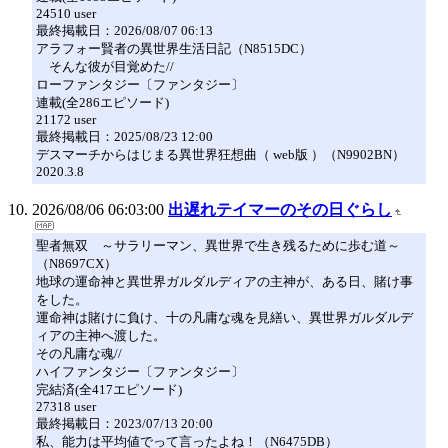
24510 user
最終掲載日：2026/08/07 06:13
アラフォー賢者の異世界生活日記（N8515DC）
そんな彼が目覚めた//
ローファンタジー〔ファンタジー〕
連載(全286エピソード)
21172 user
最終掲載日：2025/08/23 12:00
デスマーチからはじまる異世界狂想曲（ web版 ）（N9902BN）
2020.3.8
2026/08/06 06:03:00
出遅れテイマーのその日ぐらし
聖者無双 ～サラリーマン、異世界で生き残るために歩む道～
（N8697CX）
地球の運命神と異世界ガルダルディアの主神が、ある日、賭け事
をした。
運命神は賭けに負け、十の凡庸な魂を見繕い、異世界ガルダルデ
ィアの主神へ渡した。
その凡庸な魂//
ハイファンタジー〔ファンタジー〕
完結済(全417エピソード)
27318 user
最終掲載日：2023/07/13 20:00
私、能力は平均値でって言ったよね！（N6475DB）