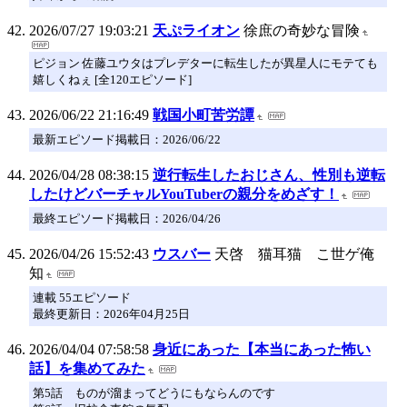
2026/07/27 19:03:21
天ぷライオン
徐庶の奇妙な冒険
ピジョン 佐藤ユウタはプレデターに転生したが異星人にモテても
嬉しくねぇ [全120エピソード]
2026/06/22 21:16:49
戦国小町苦労譚
最新エピソード掲載日：2026/06/22
2026/04/28 08:38:15
逆行転生したおじさん、性別も逆転
したけどバーチャルYouTuberの親分をめざす！
最終エピソード掲載日：2026/04/26
2026/04/26 15:52:43
ウスバー
天啓 猫耳猫 こ世ゲ俺
知
連載 55エピソード
最終更新日：2026年04月25日
2026/04/04 07:58:58
身近にあった【本当にあった怖い
話】を集めてみた
第5話 ものが溜まってどうにもならんのです