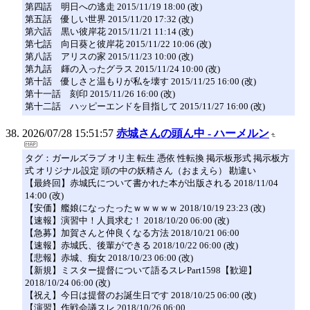
第四話 明日への逃走 2015/11/19 18:00 (改)
第五話 優しい世界 2015/11/20 17:32 (改)
第六話 黒い彼岸花 2015/11/21 11:14 (改)
第七話 向日葵と彼岸花 2015/11/22 10:06 (改)
第八話 アリスの家 2015/11/23 10:00 (改)
第九話 皹の入ったグラス 2015/11/24 10:00 (改)
第十話 優しさと温もりが私を壊す 2015/11/25 16:00 (改)
第十一話 刻印 2015/11/26 16:00 (改)
第十二話 ハッピーエンドを目指して 2015/11/27 16:00 (改)
2026/07/28 15:51:57
赤城さんの頭ん中 - ハーメルン
タグ：ガールズラブ オリ主 転生 憑依 性転換 掲示板形式 掲示板方
式 オリジナル設定 頭の中の妖精さん（おまえら） 勘違い
【最終回】赤城氏について書かれた本が出版される 2018/11/04
14:00 (改)
【安価】艦娘になったったｗｗｗｗｗ 2018/10/19 23:23 (改)
【速報】演習中！人員求む！ 2018/10/20 06:00 (改)
【急募】加賀さんと仲良くなる方法 2018/10/21 06:00
【速報】赤城氏、後輩ができる 2018/10/22 06:00 (改)
【悲報】赤城、痴女 2018/10/23 06:00 (改)
【新規】ミスター提督について語るスレPart1598【歓迎】
2018/10/24 06:00 (改)
【祝え】今日は提督のお誕生日です 2018/10/25 06:00 (改)
【演習】作戦会議スレ 2018/10/26 06:00