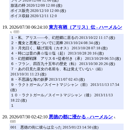
ライン 2020/12/08 12:00 (改)
放送の枠 2020/12/09 12:00 (改)
ボイス販売 2020/12/10 12:00 (改)
ボイス収録 2020/12/11 12:0
2026/07/30 06:24:10
東方有栖（アリス）伝 - ハーメルン
１・私、アリス――今、幻想郷に居るの 2013/10/22 11:17 (改)
２・魔女と悪魔とついでに泥棒 2013/10/24 08:34 (改)
３・月光曰く、騒げ混沌（カオス） 2013/10/28 07:18 (改)
４・時には昔の鼻☆塩☆塩（起） 2013/10/28 20:16 (改)
５・幻想郷戦隊 アリス６+従者付き（承） 2013/10/29 06:53 (改)
６・フラン、四百九十五年の歴史（転） 2013/10/30 20:26 (改)
７・あの日見た巫女の名前を、私は覚えていない（結）
2013/10/31 11:23 (改)
８・不思議な海の妖夢 2013/11/07 02:43 (改)
９・ラクトガール／スイートマジシャン（前） 2013/11/13 17:54
(改)
１０・ラクトガール／スイートマジシャン（後） 2013/11/13
18:22 (改)
１
2026/07/30 02:42:10
悪徳の都に浸かる - ハーメルン
001 悪徳の街に彼らは立った 2015/01/23 14:50 (改)