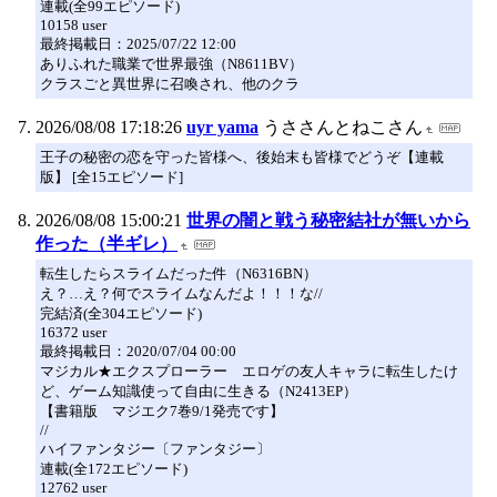
連載(全99エピソード)
10158 user
最終掲載日：2025/07/22 12:00
ありふれた職業で世界最強（N8611BV）
クラスごと異世界に召喚され、他のクラ
2026/08/08 17:18:26
uyr yama
うささんとねこさん
王子の秘密の恋を守った皆様へ、後始末も皆様でどうぞ【連載
版】 [全15エピソード]
2026/08/08 15:00:21
世界の闇と戦う秘密結社が無いから
作った（半ギレ）
転生したらスライムだった件（N6316BN）
え？…え？何でスライムなんだよ！！！な//
完結済(全304エピソード)
16372 user
最終掲載日：2020/07/04 00:00
マジカル★エクスプローラー エロゲの友人キャラに転生したけ
ど、ゲーム知識使って自由に生きる（N2413EP）
【書籍版 マジエク7巻9/1発売です】
//
ハイファンタジー〔ファンタジー〕
連載(全172エピソード)
12762 user