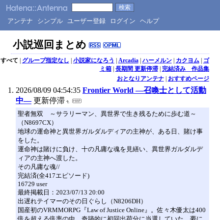
アンテナ
シンプル
ユーザー登録
ログイン
ヘルプ
小説巡回まとめ
すべて
|
グループ指定なし
|
小説家になろう
|
Arcadia
|
ハーメルン
|
カクヨム
|
ゴ
ミ箱
|
長期間 更新停滞
|
完結済み 作品集
おとなりアンテナ
|
おすすめページ
2026/08/09 04:54:35
Frontier World ―召喚士として活動
中―
更新停滞
聖者無双 ～サラリーマン、異世界で生き残るために歩む道～
（N8697CX）
地球の運命神と異世界ガルダルディアの主神が、ある日、賭け事
をした。
運命神は賭けに負け、十の凡庸な魂を見繕い、異世界ガルダルデ
ィアの主神へ渡した。
その凡庸な魂//
完結済(全417エピソード)
16729 user
最終掲載日：2023/07/13 20:00
出遅れテイマーのその日ぐらし（N8206DH）
国産初のVRMMORPG『Law of Justice Online』。佐々木優太は400
倍を超える倍率の中、奇跡的に初回出荷分に当選していた。夢に