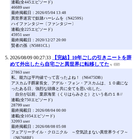
連載(全445エピソード)
46689 user
最終掲載日：2026/05/04 13:48
異世界迷宮で奴隷ハーレムを（N4259S）
ハイファンタジー〔ファンタジー〕
連載(全225エピソード)
45951 user
最終掲載日：2020/12/27 20:00
賢者の孫（N5881CL）
2026/08/09 00:27:33
【完結】10年ごしの引きニートを辞
めて外出したら自宅ごと異世界に転移してた
27863 user
私、能力は平均値でって言ったよね！（N6475DB）
アスカム子爵家長女、アデル・フォン・アスカムは、１０歳にな
ったある日、強烈な頭痛と共に全てを思い出した。
自分が以前、栗原海里（くりはらみさと）という名の１８//
連載(全750エピソード)
28799 user
最終掲載日：2026/08/04 00:00
連載(全1054エピソード)
32093 user
最終掲載日：2026/08/08 05:08
フェアリーテイル・クロニクル ～空気読まない異世界ライフ～
（N6768BF）