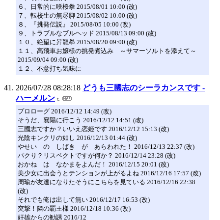
６、日常的に咲桜拳 2015/08/01 10:00 (改)
７、転校生の無尽脚 2015/08/02 10:00 (改)
８、『挑発伝説』 2015/08/05 10:00 (改)
９、トラブルなブルヘッド 2015/08/13 09:00 (改)
１０、絶望に昇龍拳 2015/08/20 09:00 (改)
１１、高飛車お嬢様の挑発煮込み ～サマーソルトを添えて～
2015/09/04 09:00 (改)
１２、不意打ち気味に
2026/07/28 08:28:18
どうも三國志のシーラカンスです -
ハーメルン
プロローグ 2016/12/12 14:49 (改)
そうだ、襄陽に行こう 2016/12/12 14:51 (改)
三國志ですか？いいえ恋姫です 2016/12/12 15:13 (改)
光陰キンクリの如し 2016/12/13 01:44 (改)
やせい の しばき が あらわれた！ 2016/12/13 22:37 (改)
パクり？リスペクトですが何か？ 2016/12/14 23:28 (改)
おかね は なかまをよんだ！ 2016/12/15 20:01 (改)
美少女に出会うとテンションが上がるよね 2016/12/16 17:57 (改)
周瑜が友達になりたそうにこちらを見ている 2016/12/16 22:38
(改)
それでも俺は出して無い 2016/12/17 16:53 (改)
突撃！隣の覇王様 2016/12/18 10:36 (改)
奸雄からの勧誘 2016/12