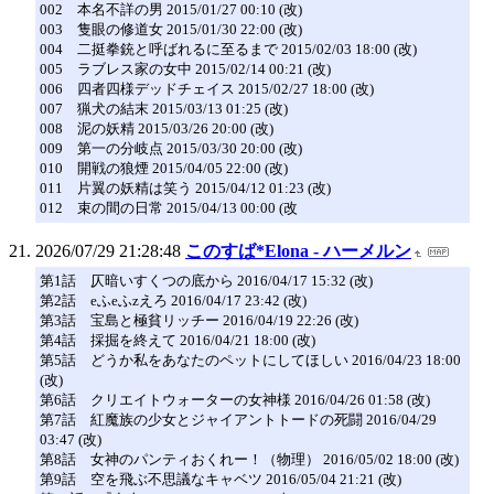
002 本名不詳の男 2015/01/27 00:10 (改)
003 隻眼の修道女 2015/01/30 22:00 (改)
004 二挺拳銃と呼ばれるに至るまで 2015/02/03 18:00 (改)
005 ラブレス家の女中 2015/02/14 00:21 (改)
006 四者四様デッドチェイス 2015/02/27 18:00 (改)
007 猟犬の結末 2015/03/13 01:25 (改)
008 泥の妖精 2015/03/26 20:00 (改)
009 第一の分岐点 2015/03/30 20:00 (改)
010 開戦の狼煙 2015/04/05 22:00 (改)
011 片翼の妖精は笑う 2015/04/12 01:23 (改)
012 束の間の日常 2015/04/13 00:00 (改
2026/07/29 21:28:48
このすば*Elona - ハーメルン
第1話 仄暗いすくつの底から 2016/04/17 15:32 (改)
第2話 eふeふzえろ 2016/04/17 23:42 (改)
第3話 宝島と極貧リッチー 2016/04/19 22:26 (改)
第4話 採掘を終えて 2016/04/21 18:00 (改)
第5話 どうか私をあなたのペットにしてほしい 2016/04/23 18:00
(改)
第6話 クリエイトウォーターの女神様 2016/04/26 01:58 (改)
第7話 紅魔族の少女とジャイアントトードの死闘 2016/04/29
03:47 (改)
第8話 女神のパンティおくれー！（物理） 2016/05/02 18:00 (改)
第9話 空を飛ぶ不思議なキャベツ 2016/05/04 21:21 (改)