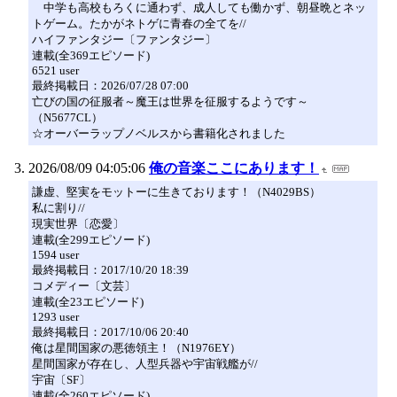
中学も高校もろくに通わず、成人しても働かず、朝昼晩とネッ
トゲーム。たかがネトゲに青春の全てを//
ハイファンタジー〔ファンタジー〕
連載(全369エピソード)
6521 user
最終掲載日：2026/07/28 07:00
亡びの国の征服者～魔王は世界を征服するようです～
（N5677CL）
☆オーバーラップノベルスから書籍化されました
2026/08/09 04:05:06
俺の音楽ここにあります！
謙虚、堅実をモットーに生きております！（N4029BS）
私に割り//
現実世界〔恋愛〕
連載(全299エピソード)
1594 user
最終掲載日：2017/10/20 18:39
コメディー〔文芸〕
連載(全23エピソード)
1293 user
最終掲載日：2017/10/06 20:40
俺は星間国家の悪徳領主！（N1976EY）
星間国家が存在し、人型兵器や宇宙戦艦が//
宇宙〔SF〕
連載(全260エピソード)