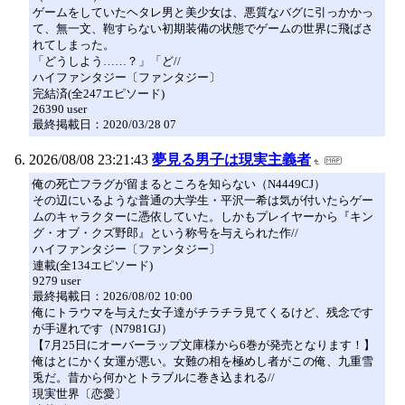
ゲームをしていたヘタレ男と美少女は、悪質なバグに引っかかっ
て、無一文、鞄すらない初期装備の状態でゲームの世界に飛ばさ
れてしまった。
「どうしよう……？」「ど//
ハイファンタジー〔ファンタジー〕
完結済(全247エピソード)
26390 user
最終掲載日：2020/03/28 07
2026/08/08 23:21:43
夢見る男子は現実主義者
俺の死亡フラグが留まるところを知らない（N4449CJ）
その辺にいるような普通の大学生・平沢一希は気が付いたらゲー
ムのキャラクターに憑依していた。しかもプレイヤーから『キン
グ・オブ・クズ野郎』という称号を与えられた作//
ハイファンタジー〔ファンタジー〕
連載(全134エピソード)
9279 user
最終掲載日：2026/08/02 10:00
俺にトラウマを与えた女子達がチラチラ見てくるけど、残念です
が手遅れです（N7981GJ）
【7月25日にオーバーラップ文庫様から6巻が発売となります！】
俺はとにかく女運が悪い。女難の相を極めし者がこの俺、九重雪
兎だ。昔から何かとトラブルに巻き込まれる//
現実世界〔恋愛〕