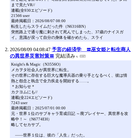
まで見たVR//
連載(全930エピソード)
21566 user
最終掲載日：2026/08/07 08:00
転生したらスライムだった件（N6316BN）
突然路上で通り魔に刺されて死んでしまった、37歳のナイスガ
イ。意識が戻って自分の身体を確かめたら、スライ
2026/08/09 04:08:47
予言の経済学 〓巫女姫と転生商人
の異世界災害対策〓
完結済み
Knight's & Magic（N3556O）
メカヲタ社会人が異世界に転生。
その世界に存在する巨大な魔導兵器の乗り手となるべく、彼は情
熱と怨念と執念で全力疾走を開始する……。
＊お知らせ＊
カクヨムにも//
連載(全224エピソード)
7243 user
最終掲載日：2025/07/01 00:00
元・世界１位のサブキャラ育成日記 ～廃プレイヤー、異世界を攻
略中！～（N6774EH）
略してセカサブ。
――世界１位は、彼の「人生」だった。