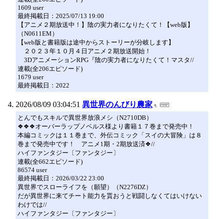
1609 user
最終掲載日：2025/07/13 19:00
【アニメ２期放送中！】陰の実力者になりたくて！【web版】
（N0611EM）
【web版と書籍版は途中からストーリーが分岐します】
２０２３年１０月４日アニメ２期放送開始！
3DアニメーションRPG『陰の実力者になりたくて！マスタ//
連載(全206エピソード)
1679 user
最終掲載日：2022
2026/08/09 03:04:51
異世界のんびり農家
とんでもスキルで異世界放浪メシ（N2710DB）
❖❖❖オーバーラップノベルス様より書籍１７巻まで発売中！
本編コミックは１１巻まで、外伝コミック「スイの大冒険」は８
巻まで発売中です！ アニメ1期・2期放送済❖//
ハイファンタジー〔ファンタジー〕
連載(全662エピソード)
86574 user
最終掲載日：2026/03/22 23:00
異世界でスローライフを（願望）（N2276DZ）
だが異世界に来てチート能力を貰おうと戦闘しなくてはいけない
わけでは//
ハイファンタジー〔ファンタジー〕