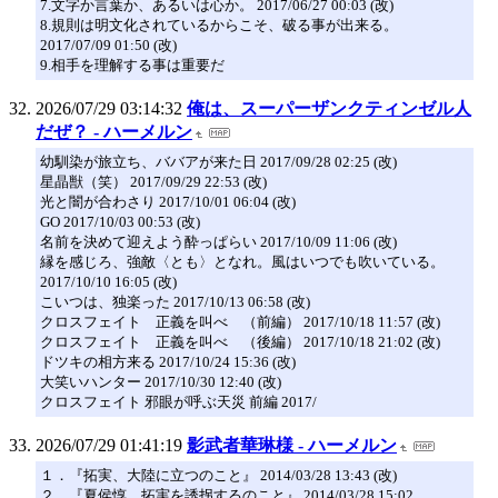
7.文字か言葉か、あるいは心か。 2017/06/27 00:03 (改)
8.規則は明文化されているからこそ、破る事が出来る。
2017/07/09 01:50 (改)
9.相手を理解する事は重要だ
2026/07/29 03:14:32
俺は、スーパーザンクティンゼル人
だぜ？ - ハーメルン
幼馴染が旅立ち、ババアが来た日 2017/09/28 02:25 (改)
星晶獣（笑） 2017/09/29 22:53 (改)
光と闇が合わさり 2017/10/01 06:04 (改)
GO 2017/10/03 00:53 (改)
名前を決めて迎えよう酔っぱらい 2017/10/09 11:06 (改)
縁を感じろ、強敵〈とも〉となれ。風はいつでも吹いている。
2017/10/10 16:05 (改)
こいつは、独楽った 2017/10/13 06:58 (改)
クロスフェイト 正義を叫べ （前編） 2017/10/18 11:57 (改)
クロスフェイト 正義を叫べ （後編） 2017/10/18 21:02 (改)
ドツキの相方来る 2017/10/24 15:36 (改)
大笑いハンター 2017/10/30 12:40 (改)
クロスフェイト 邪眼が呼ぶ天災 前編 2017/
2026/07/29 01:41:19
影武者華琳様 - ハーメルン
１．『拓実、大陸に立つのこと』 2014/03/28 13:43 (改)
２．『夏侯惇、拓実を誘拐するのこと』 2014/03/28 15:02