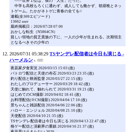
――世界１位は、彼の「人生」だった。
中学も高校もろくに通わず、成人しても働かず、朝昼晩とネッ
トゲーム。たかがネトゲに青春の全てを//
連載(全369エピソード)
13662 user
最終掲載日：2026/07/28 07:00
おかしな転生（N5864CN）
貧しい領地の貧乏貴族の下に、一人の少年が生まれる。次期領主
となるべきその少年の
2026/07/31 05:38:29
TSヤンデレ配信者は今日も演じる -
ハーメルン
夜凪家夕食実況 2020/03/15 15:03 (改)
バトロワ配信と天使の布石 2020/03/23 23:35 (改)
釣り配信と映画監督 2020/03/27 22:15 (改)
わたしのプロデューサー 2020/03/29 18:42 (改)
天使に触れて、触れられて 2020/03/31 19:21 (改)
はじめてのCM撮影 2020/04/02 18:41 (改)
お料理配信(※CM撮影) 2020/04/04 17:10 (改)
景ちゃんと雑談配信 2020/04/06 22:06 (改)
ハロー・エンジェル 2020/04/08 21:10 (改)
天使配信 2020/04/10 21:35 (改)
TSヤンデレ配信者は今日も演じる 2020/04/13 22:47 (改)
格ゲー配信と演劇界の重鎮 2020/04/16 21:37 (改)
夜凪景は止まらない 2020