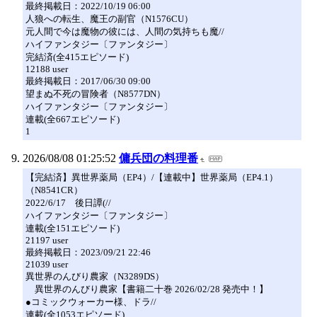
最終掲載日：2022/10/19 06:00
人狼への転生、魔王の副官（N1576CU）
元人間で今は魔物の彼には、人間の気持ちも魔//
ハイファンタジー〔ファンタジー〕
完結済(全415エピソード)
12188 user
最終掲載日：2017/06/30 09:00
望まぬ不死の冒険者（N8577DN）
ハイファンタジー〔ファンタジー〕
連載(全667エピソード)
1
2026/08/08 01:25:52
傭兵団の料理番
【完結済】異世界薬局（EP4）/【連載中】世界薬局（EP4.1）
（N8541CR）
2022/6/17 後日譚(//
ハイファンタジー〔ファンタジー〕
連載(全151エピソード)
21197 user
最終掲載日：2023/09/21 22:46
21039 user
異世界のんびり農家（N3289DS）
異世界のんびり農家【書籍二十巻 2026/02/28 発売中！】
●コミックウォーカー様、ドラ//
連載(全1053エピソード)