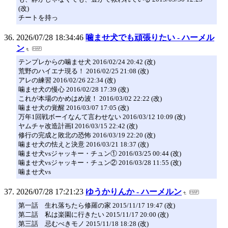
(改)
チートを持っ
2026/07/28 18:34:46
噛ませ犬でも頑張りたい - ハーメル
ン
テンプレからの噛ませ犬 2016/02/24 20:42 (改)
荒野のハイエナ現る！ 2016/02/25 21:08 (改)
アレの練習 2016/02/26 22:34 (改)
噛ませ犬の慢心 2016/02/28 17:39 (改)
これが本場のかめはめ波！ 2016/03/02 22:22 (改)
噛ませ犬の覚醒 2016/03/07 17:05 (改)
万年1回戦ボーイなんて言わせない 2016/03/12 10:09 (改)
ヤムチャ改造計画I 2016/03/15 22:42 (改)
修行の完成と敗北の恐怖 2016/03/19 22:20 (改)
噛ませ犬の怯えと決意 2016/03/21 18:37 (改)
噛ませ犬vsジャッキー・チュン① 2016/03/25 00:44 (改)
噛ませ犬vsジャッキー・チュン② 2016/03/28 11:55 (改)
噛ませ犬vs
2026/07/28 17:21:23
ゆうかりんか - ハーメルン
第一話 生れ落ちたら修羅の家 2015/11/17 19:47 (改)
第二話 私は楽園に行きたい 2015/11/17 20:00 (改)
第三話 忌むべきモノ 2015/11/18 18:28 (改)