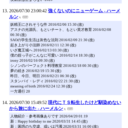
2026/07/30 23:00:42
強くないのにニューゲーム - ハーメ
ルン
妖精王にされそうな件 2016/02/06 15:30 (改)
アスナの光源氏、もといチート、もとい英才教育 2016/02/08
06:30 (改)
SAOの学生生活は灰色な法則 2016/02/09 21:30 (改)
起き上がり小法師 2016/02/11 12:30 (改)
いざ魔王城へ 2016/02/13 03:30 (改)
僕の姪っ子がこんなに可愛い 2016/02/14 18:30 (改)
irony 2016/02/16 09:30 (改)
シノンのパーフェクト料理教室 2016/02/18 00:30 (改)
夢の続き 2016/02/19 15:30 (改)
昨日、今日、明日 2016/02/21 06:30 (改)
スタンバイ・レディ 2016/02/22 21:30 (改)
meaning of birth 2016/02/24 12:30 (改)
一方通行 20
2026/07/30 15:49:52
現代にＴＳ転生したけど馴染めない
から旅に出た - ハーメルン
人物紹介・参考画像ありです 2026/04/20 01:19
新：Happy birthday to me 2020/03/31 14:45 (改)
新：困惑のち空虚、或いは汚濁 2020/03/31 16:00 (改)