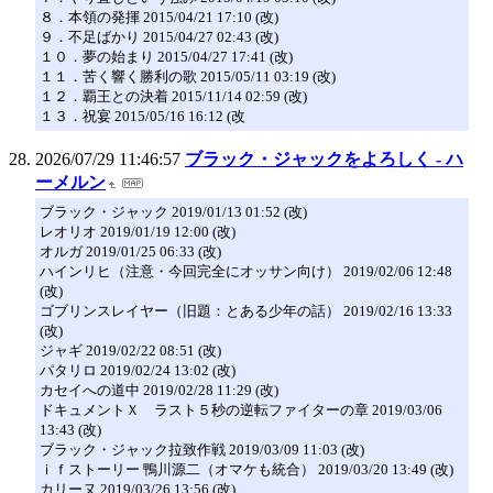
８．本領の発揮 2015/04/21 17:10 (改)
９．不足ばかり 2015/04/27 02:43 (改)
１０．夢の始まり 2015/04/27 17:41 (改)
１１．苦く響く勝利の歌 2015/05/11 03:19 (改)
１２．覇王との決着 2015/11/14 02:59 (改)
１３．祝宴 2015/05/16 16:12 (改
2026/07/29 11:46:57
ブラック・ジャックをよろしく - ハ
ーメルン
ブラック・ジャック 2019/01/13 01:52 (改)
レオリオ 2019/01/19 12:00 (改)
オルガ 2019/01/25 06:33 (改)
ハインリヒ（注意・今回完全にオッサン向け） 2019/02/06 12:48
(改)
ゴブリンスレイヤー（旧題：とある少年の話） 2019/02/16 13:33
(改)
ジャギ 2019/02/22 08:51 (改)
パタリロ 2019/02/24 13:02 (改)
カセイへの道中 2019/02/28 11:29 (改)
ドキュメントＸ ラスト５秒の逆転ファイターの章 2019/03/06
13:43 (改)
ブラック・ジャック拉致作戦 2019/03/09 11:03 (改)
ｉｆストーリー 鴨川源二（オマケも統合） 2019/03/20 13:49 (改)
カリーヌ 2019/03/26 13:56 (改)