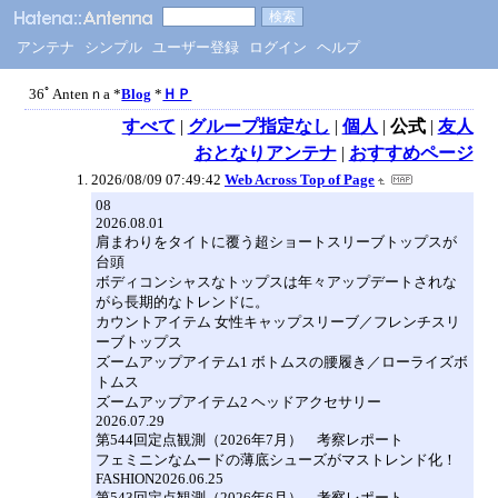
アンテナ
シンプル
ユーザー登録
ログイン
ヘルプ
36ﾟAntenｎa *
Blog
*
ＨＰ
すべて
|
グループ指定なし
|
個人
|
公式
|
友人
おとなりアンテナ
|
おすすめページ
2026/08/09 07:49:42
Web Across Top of Page
08
2026.08.01
肩まわりをタイトに覆う超ショートスリーブトップスが
台頭
ボディコンシャスなトップスは年々アップデートされな
がら長期的なトレンドに。
カウントアイテム 女性キャップスリーブ／フレンチスリ
ーブトップス
ズームアップアイテム1 ボトムスの腰履き／ローライズボ
トムス
ズームアップアイテム2 ヘッドアクセサリー
2026.07.29
第544回定点観測（2026年7月） 考察レポート
フェミニンなムードの薄底シューズがマストレンド化！
FASHION2026.06.25
第543回定点観測（2026年6月） 考察レポート