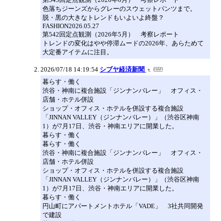
色落ちジーンズからグレーのスウェットパンツまで。
脱・黒の大きなトレンドもいよいよ終盤？
FASHION2026.05.27
第542回定点観測（2026年5月） 考察レポート
トレンドの変化はやや停滞ムードの2026年、あらためて
大定番アイテムに注目。
2026/07/18 14:19:54
シブヤ経済新聞
暮らす・働く
渋谷・神南に複合施設「ジンナンバレー」 オフィス・
店舗・ホテル併設
ショップ・オフィス・ホテルを併設する複合施設
「JINNAN VALLEY（ジンナンバレー）」（渋谷区神南
1）が7月17日、渋谷・神南エリアに開業した。
暮らす・働く
暮らす・働く
渋谷・神南に複合施設「ジンナンバレー」 オフィス・
店舗・ホテル併設
ショップ・オフィス・ホテルを併設する複合施設
「JINNAN VALLEY（ジンナンバレー）」（渋谷区神南
1）が7月17日、渋谷・神南エリアに開業した。
暮らす・働く
円山町にアパートメントホテル「VADE」 3社共同開発
で建設