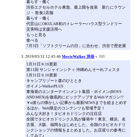
暮らす・働く
渋谷エクセルホテル東急、最上階を改装 新たにラウン
ジ・ 飲食2店舗
暮らす・働く
代官山にOKULAB初のトレーラーハウス型ランドリー
災害時は支援活用へ
もっと見る
食べる
7月3日「ソフトクリームの日」に合わせ、渋谷で歴史展
2019/05/31 12:45:46
MovieWalker 渋谷
5月31日 6:16更新
第11回 サンシャインシティ 沖縄めんそーれフェスタ
5月31日 6:16更新
キャンプリゾート森のひととき
ボイメンWalkerPLUS
東海発のエンターテインメント集団・ボイメン(BOYS
AND MEN)を徹底的にピックアップするWebマガジン!?
￥n彼らの懐かしい記事から最新NEWSまでを総まとめす
るほか、Web限定のコンテンツも登場予定！
みんな大好き！タピオカドリンクの注目店
全国でタピオカドリンク人気が爆発中！東京、横浜、名
古屋、大阪、福岡をはじめとした、全国のタピオカドリ
ンクショップの情報をまとめました。お店巡りの参考に
してみて♪