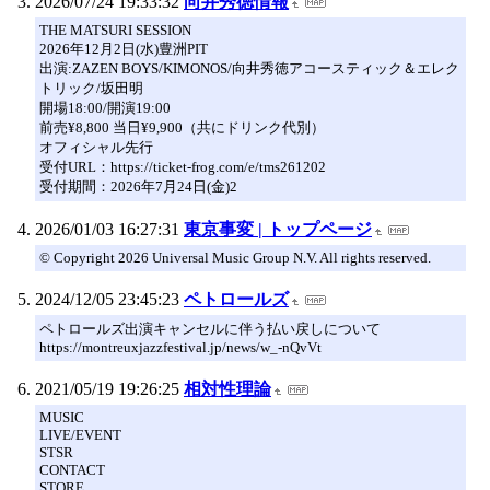
2026/07/24 19:33:32
向井秀徳情報
THE MATSURI SESSION
2026年12月2日(水)豊洲PIT
出演:ZAZEN BOYS/KIMONOS/向井秀徳アコースティック＆エレク
トリック/坂田明
開場18:00/開演19:00
前売¥8,800 当日¥9,900（共にドリンク代別）
オフィシャル先行
受付URL：https://ticket-frog.com/e/tms261202
受付期間：2026年7月24日(金)2
2026/01/03 16:27:31
東京事変 | トップページ
© Copyright 2026 Universal Music Group N.V. All rights reserved.
2024/12/05 23:45:23
ペトロールズ
ペトロールズ出演キャンセルに伴う払い戻しについて
https://montreuxjazzfestival.jp/news/w_-nQvVt
2021/05/19 19:26:25
相対性理論
MUSIC
LIVE/EVENT
STSR
CONTACT
STORE