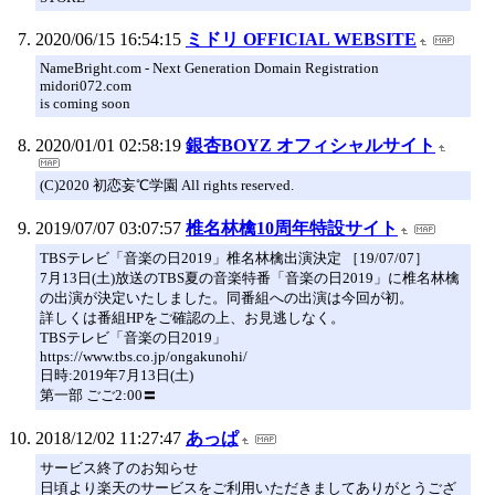
2020/06/15 16:54:15
ミドリ OFFICIAL WEBSITE
NameBright.com - Next Generation Domain Registration
midori072.com
is coming soon
2020/01/01 02:58:19
銀杏BOYZ オフィシャルサイト
(C)2020 初恋妄℃学園 All rights reserved.
2019/07/07 03:07:57
椎名林檎10周年特設サイト
TBSテレビ「音楽の日2019」椎名林檎出演決定 ［19/07/07］
7月13日(土)放送のTBS夏の音楽特番「音楽の日2019」に椎名林檎
の出演が決定いたしました。同番組への出演は今回が初。
詳しくは番組HPをご確認の上、お見逃しなく。
TBSテレビ「音楽の日2019」
https://www.tbs.co.jp/ongakunohi/
日時:2019年7月13日(土)
第一部 ごご2:00〓
2018/12/02 11:27:47
あっぱ
サービス終了のお知らせ
日頃より楽天のサービスをご利用いただきましてありがとうござ