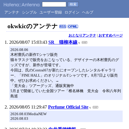
アンテナ
シンプル
ユーザー登録
ログイン
ヘルプ
okwkicのアンテナ
おとなりアンテナ
|
おすすめページ
2026/08/07 15:03:43
SR 猫柳本線
2026.08.06
木村豊氏の新作Tシャツ販売
猫キヲスクで販売をおこなっている、デザイナーの木村豊氏のグ
ッズですが、新作が登場です。
今回は、氏のCentral67が新たにオープンしたレンタルギャラリ
ー、「FINE HALL」のオリジナルTシャツです。8月7日より販売
中。ぜひお求めください。→
「党大会」ツアーグッズ、通販実施中
5月まで開催していた全国ツアー「椎名林檎 党大会 令和八年列
島巡
2026/08/05 11:29:47
Perfume Official Site
2026.08.03MediaNEW
2026.08.03