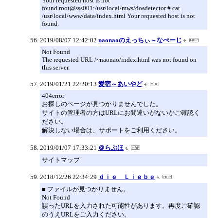
Your requested host is not
found.root@sss001:/usr/local/mws/dosdetector # cat
/usr/local/www/data/index.html Your requested host is not
found.
2019/08/07 12:42:02
naonaoのえっちぃ～なぺーじ
Not Found
The requested URL /~naonao/index.html was not found on
this server.
2019/01/21 22:20:13
愛宿～あいやど
404error
お探しのページが見つかりませんでした。
サイトの管理者の方はURLにお間違いがないかご確認く
ださい。
解決しない場合は、サポートをご利用ください。
2019/01/07 17:33:21
＠らぶほ
サイトマップ
2018/12/26 22:34:29
ｄｉｅ Ｌｉｅｂｅ
■ ファイルが見つかりません。
Not Found
誤ったURLを入力された可能性があります。再度ご確認
のうえURLをご入力ください。