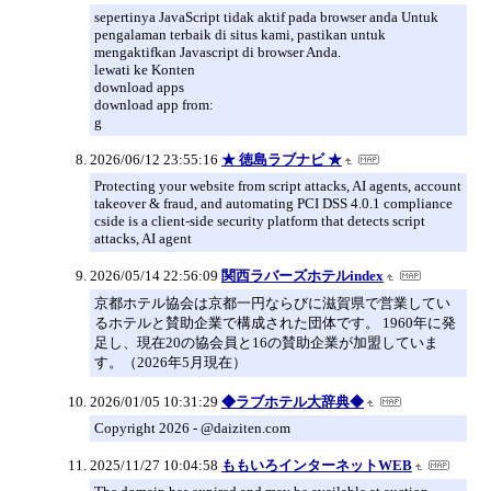
sepertinya JavaScript tidak aktif pada browser anda Untuk
pengalaman terbaik di situs kami, pastikan untuk
mengaktifkan Javascript di browser Anda.
lewati ke Konten
download apps
download app from:
g
2026/06/12 23:55:16
★ 徳島ラブナビ ★
Protecting your website from script attacks, AI agents, account
takeover & fraud, and automating PCI DSS 4.0.1 compliance
cside is a client-side security platform that detects script
attacks, AI agent
2026/05/14 22:56:09
関西ラバーズホテルindex
京都ホテル協会は京都一円ならびに滋賀県で営業してい
るホテルと賛助企業で構成された団体です。 1960年に発
足し、現在20の協会員と16の賛助企業が加盟していま
す。（2026年5月現在）
2026/01/05 10:31:29
◆ラブホテル大辞典◆
Copyright 2026 - @daiziten.com
2025/11/27 10:04:58
ももいろインターネットWEB