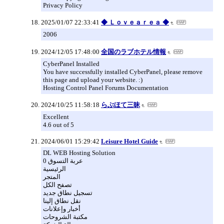
Privacy Policy
2025/01/07 22:33:41
◆ Ｌｏｖｅａｒｅａ ◆
2006
2024/12/05 17:48:00
全国のラブホテル情報
CyberPanel Installed
You have successfully installed CyberPanel, please remove
this page and upload your website. :)
Hosting Control Panel Forums Documentation
2024/10/25 11:58:18
らぶほて三昧
Excellent
4.6 out of 5
2024/06/01 15:29:42
Leisure Hotel Guide
DL WEB Hosting Solution
0 عربة التسوق
الرئيسية
المتجر
تصفح الكل
تسجيل نطاق جديد
نقل نطاق إلينا
أخبار وإعلانات
مكتبة الشروحات