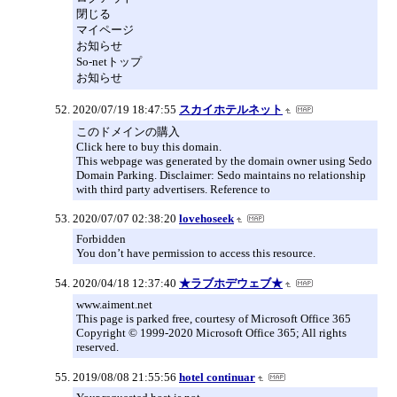
閉じる
マイページ
お知らせ
So-netトップ
お知らせ
2020/07/19 18:47:55
スカイホテルネット
このドメインの購入
Click here to buy this domain.
This webpage was generated by the domain owner using Sedo
Domain Parking. Disclaimer: Sedo maintains no relationship
with third party advertisers. Reference to
2020/07/07 02:38:20
lovehoseek
Forbidden
You don’t have permission to access this resource.
2020/04/18 12:37:40
★ラブホデウェブ★
www.aiment.net
This page is parked free, courtesy of Microsoft Office 365
Copyright © 1999-2020 Microsoft Office 365; All rights
reserved.
2019/08/08 21:55:56
hotel continuar