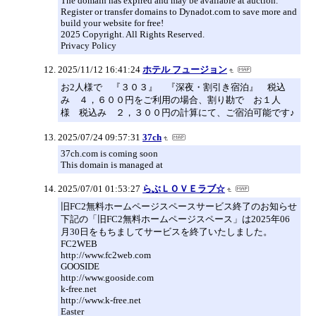
The domain has expired and may be available at auction.
Register or transfer domains to Dynadot.com to save more and
build your website for free!
2025 Copyright. All Rights Reserved.
Privacy Policy
2025/11/12 16:41:24
ホテル フュージョン
お2人様で 『３０３』 『深夜・割引き宿泊』 税込
み ４，６００円をご利用の場合、割り勘で お１人
様 税込み ２，３００円の計算にて、ご宿泊可能です♪
2025/07/24 09:57:31
37ch
37ch.com is coming soon
This domain is managed at
2025/07/01 01:53:27
らぶＬＯＶＥラブ☆
旧FC2無料ホームページスペースサービス終了のお知らせ
下記の「旧FC2無料ホームページスペース」は2025年06
月30日をもちましてサービスを終了いたしました。
FC2WEB
http://www.fc2web.com
GOOSIDE
http://www.gooside.com
k-free.net
http://www.k-free.net
Easter