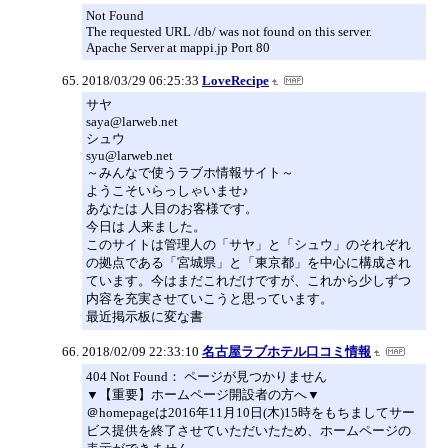
Not Found
The requested URL /db/ was not found on this server.
Apache Server at mappi.jp Port 80
2018/03/29 06:25:33
LoveRecipe
サヤ
saya@larweb.net
シュウ
syu@larweb.net
～みんなで使うラブホ情報サイト～
ようこそいらっしゃいませ♪
あなたは 人目のお客様です。
今日は 人来ました。
このサイトは管理人の「サヤ」と「シュウ」のそれぞれ
の拠点である「宮城県」と「東京都」を中心に構成され
ています。今はまだこれだけですが、これから少しずつ
内容を充実させていこうと思っています。
最近掲示板に変な書
2018/02/09 22:33:10
名古屋ラブホテル口コミ情報
404 Not Found： ページが見つかりません
▼【重要】ホームページ開設者の方へ▼
＠homepageは2016年11月10日(木)15時をもちましてサー
ビス提供を終了させていただいたため、ホームページの