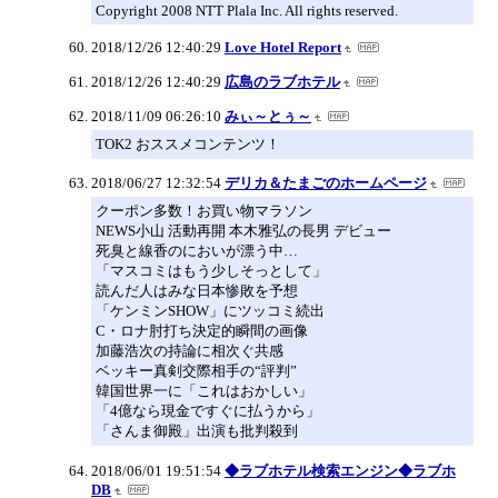
Copyright 2008 NTT Plala Inc. All rights reserved.
2018/12/26 12:40:29
Love Hotel Report
2018/12/26 12:40:29
広島のラブホテル
2018/11/09 06:26:10
みぃ～とぅ～
TOK2 おススメコンテンツ！
2018/06/27 12:32:54
デリカ＆たまごのホームページ
クーポン多数！お買い物マラソン
NEWS小山 活動再開 本木雅弘の長男 デビュー
死臭と線香のにおいが漂う中…
「マスコミはもう少しそっとして」
読んだ人はみな日本惨敗を予想
「ケンミンSHOW」にツッコミ続出
C・ロナ肘打ち決定的瞬間の画像
加藤浩次の持論に相次ぐ共感
ベッキー真剣交際相手の“評判”
韓国世界一に「これはおかしい」
「4億なら現金ですぐに払うから」
「さんま御殿」出演も批判殺到
2018/06/01 19:51:54
◆ラブホテル検索エンジン◆ラブホ
DB