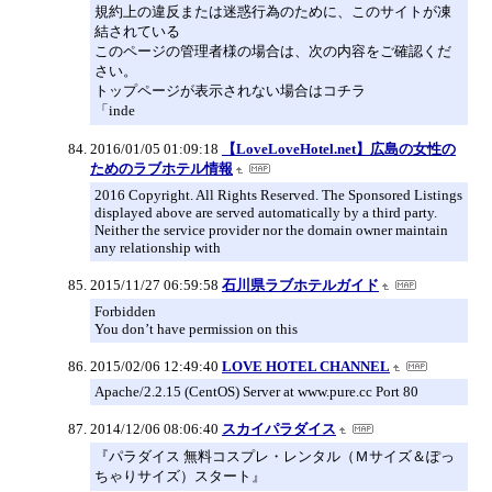
規約上の違反または迷惑行為のために、このサイトが凍
結されている
このページの管理者様の場合は、次の内容をご確認くだ
さい。
トップページが表示されない場合はコチラ
「inde
2016/01/05 01:09:18
【LoveLoveHotel.net】広島の女性の
ためのラブホテル情報
2016 Copyright. All Rights Reserved. The Sponsored Listings
displayed above are served automatically by a third party.
Neither the service provider nor the domain owner maintain
any relationship with
2015/11/27 06:59:58
石川県ラブホテルガイド
Forbidden
You don’t have permission on this
2015/02/06 12:49:40
LOVE HOTEL CHANNEL
Apache/2.2.15 (CentOS) Server at www.pure.cc Port 80
2014/12/06 08:06:40
スカイパラダイス
『パラダイス 無料コスプレ・レンタル（Ｍサイズ＆ぽっ
ちゃりサイズ）スタート』