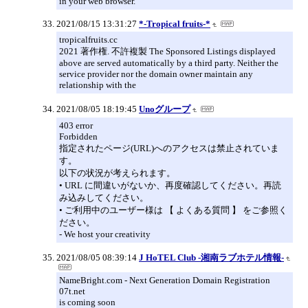
in your web browser.
2021/08/15 13:31:27
*-Tropical fruits-*
tropicalfruits.cc
2021 著作権. 不許複製 The Sponsored Listings displayed
above are served automatically by a third party. Neither the
service provider nor the domain owner maintain any
relationship with the
2021/08/05 18:19:45
Unoグループ
403 error
Forbidden
指定されたページ(URL)へのアクセスは禁止されていま
す。
以下の状況が考えられます。
• URL に間違いがないか、再度確認してください。再読
み込みしてください。
• ご利用中のユーザー様は 【 よくある質問 】 をご参照く
ださい。
- We host your creativity
2021/08/05 08:39:14
J HoTEL Club -湘南ラブホテル情報-
NameBright.com - Next Generation Domain Registration
07t.net
is coming soon