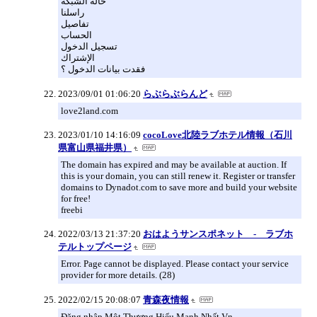
حالة الشبكة
راسلنا
تفاصيل
الحساب
تسجيل الدخول
الإشتراك
فقدت بيانات الدخول ؟
2023/09/01 01:06:20
らぶらぶらんど
love2land.com
2023/01/10 14:16:09
cocoLove北陸ラブホテル情報（石川
県富山県福井県）
The domain has expired and may be available at auction. If
this is your domain, you can still renew it. Register or transfer
domains to Dynadot.com to save more and build your website
for free!
freebi
2022/03/13 21:37:20
おはようサンスポネット - ラブホ
テルトップページ
Error. Page cannot be displayed. Please contact your service
provider for more details. (28)
2022/02/15 20:08:07
青森夜情報
Đăng nhập Một Thương Hiểu Mạnh Nhất Vn