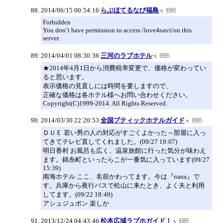
2014/06/15 00:54:16
らぶほてるなび福島
Forbidden
You don’t have permission to access /love4navi/on this
server.
2014/04/01 08:30:36
三河のラブホテル
★2014年4月1日から消費税率変更で、価格が変わってい
ると思います。
表示価格の見直しには時間を要しますので、
正確な価格は各ホテル様へお問い合わせください。
Copyright(C)1999-2014. All Rights Reserved.
2014/03/30 22:20:53
全国ブティックホテルガイド
ＤＵＥ 若い男の人の対応がすごくよかった～部屋に入っ
てきてテレビ直してくれました。(09/27 19:07)
明日香村 お風呂も広く、温泉旅館に行った気分が味わえ
ます。錦糸町といったらこが一番気に入っています(09/27
15:39)
南海ホテル ここ、名前かわってます。今は『nana』で
す。兵庫から夜行バスで松山に来たとき、よく夫と利用
してます。(09/22 18:49)
アシュジュポン 楽しか
2013/12/24 04:43:46
松本広域ラブホガイド！