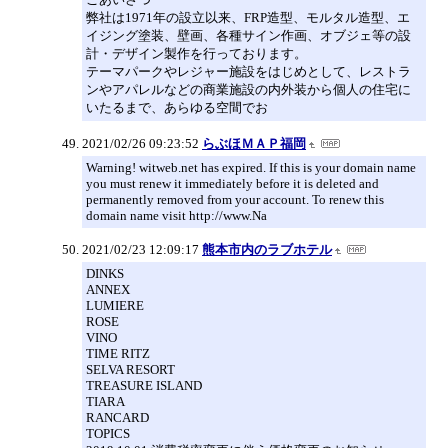
弊社は1971年の設立以来、FRP造型、モルタル造型、エ
イジング塗装、壁画、各種サイン作画、オブジェ等の設
計・デザイン製作を行っております。
テーマパークやレジャー施設をはじめとして、レストラ
ンやアパレルなどの商業施設の内外装から個人の住宅に
いたるまで、あらゆる空間でお
2021/02/26 09:23:52
らぶほＭＡＰ福岡
Warning! witweb.net has expired. If this is your domain name
you must renew it immediately before it is deleted and
permanently removed from your account. To renew this
domain name visit http://www.Na
2021/02/23 12:09:17
熊本市内のラブホテル
DINKS
ANNEX
LUMIERE
ROSE
VINO
TIME RITZ
SELVA RESORT
TREASURE ISLAND
TIARA
RANCARD
TOPICS