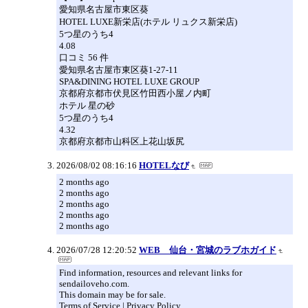
愛知県名古屋市東区葵
HOTEL LUXE新栄店(ホテル リュクス新栄店)
5つ星のうち4
4.08
口コミ 56 件
愛知県名古屋市東区葵1-27-11
SPA&DINING HOTEL LUXE GROUP
京都府京都市伏見区竹田西小屋ノ内町
ホテル 星の砂
5つ星のうち4
4.32
京都府京都市山科区上花山坂尻
2026/08/02 08:16:16
HOTELなび
2 months ago
2 months ago
2 months ago
2 months ago
2 months ago
2026/07/28 12:20:52
WEB 仙台・宮城のラブホガイド
Find information, resources and relevant links for
sendailoveho.com.
This domain may be for sale.
Terms of Service | Privacy Policy