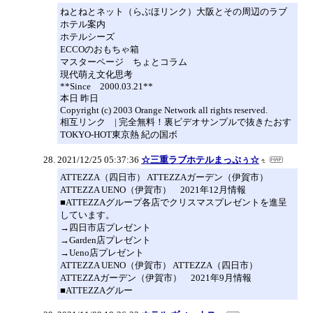
ねとねとネット（らぶほリンク）大阪とその周辺のラブ
ホテル案内
ホテルシーズ
ECCOのおもちゃ箱
マスターページ ちょとコラム
現代萌え文化思考
**Since 2000.03.21**
本日 昨日
Copyright (c) 2003 Orange Network all rights reserved.
相互リンク | 完全無料！裏ビデオサンプルで抜きたおす
TOKYO-HOT東京熱 紀の国ボ
2021/12/25 05:37:36
☆三重ラブホテルまっぷぅ☆
ATTEZZA（四日市） ATTEZZAガーデン（伊賀市）
ATTEZZA UENO（伊賀市） 2021年12月情報
■ATTEZZAグループ各店でクリスマスプレゼントを進呈
しています。
→四日市店プレゼント
→Garden店プレゼント
→Ueno店プレゼント
ATTEZZA UENO（伊賀市） ATTEZZA（四日市）
ATTEZZAガーデン（伊賀市） 2021年9月情報
■ATTEZZAグルー