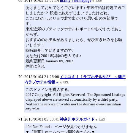
2018/01/05 15:57:14
mamy’s homepage
あけましておめでとうございます♪ 年末年始は何処で過ご
しましたか？ 私達はあえずじまいでしたけどね。
ここはわたしとリョウ君で出かけた思い出のお部屋で
す。
東京近郊のブティックホテルレポート中心ですのであし
からず。
おすすめのホテルがありましたら、ぜひ書き込みをお願
いします！
随時紹介していきますので。
あなたは2001.8以降の恋人です♪
最終更新日 January 09, 2002
仲間に入れ
2018/01/04 21:26:08
くちコミ！！ラブホテルなび ～瀬戸
内ラブホテル情報～
このドメインを購入する。
2017 Copyright. All Rights Reserved. The Sponsored Listings
displayed above are served automatically by a third party.
Neither the service provider nor the domain owner maintain
any relat
2018/01/01 05:53:41
神奈川ホテルガイド
404 Not Found： ページが見つかりません
▼【重要】ホームページ開設者の方へ▼