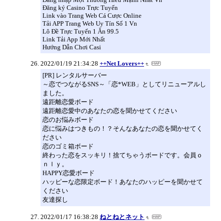
Đăng ký Casino Trực Tuyến
Link vào Trang Web Cá Cược Online
Tải APP Trang Web Uy Tín Số 1 Vn
Lô Đề Trực Tuyến 1 Ăn 99.5
Link Tải App Mới Nhất
Hướng Dẫn Chơi Casi
2022/01/19 21:34:28
++Net Lovers++
[PR] レンタルサーバー
～恋でつながるSNS～「恋*WEB」としてリニューアルし
ました。
遠距離恋愛ボード
遠距離恋愛中のあなたの恋を聞かせてください
恋のお悩みボード
恋に悩みはつきもの！？そんなあなたの恋を聞かせてく
ださい
恋のゴミ箱ボード
終わった恋をスッキリ！捨てちゃうボードです。会員ｏ
ｎｌｙ。
HAPPY恋愛ボード
ハッピーな恋限定ボード！あなたのハッピーを聞かせて
ください
友達探し
2022/01/17 16:38:28
ねとねとネット