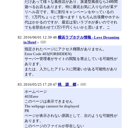
だけあって様々な風俗店があり、派遣型風俗なら24時間
遊べるお店もあります。特に最近お気に入りなのが某デ
リヘル店です。常に割引キャンペーンをやっているの
で、1万円ちょっとで遊べます！もちろん出張費やホテル
代はかかるのですが、最近は安いラブホが多いのでそれ
でも全部合わせて1万5千円くらいかと思います。こ
2016/06/01 12:39:48
横浜ラブホテル情報 - Love Dreaming
in Hotel
指定されたページにアクセス権限がありません。
Error Code 403(FORBIDDEN)
サーバー管理者がサイトの閲覧を禁止している可能性が
あります。
または、入力したアドレスに間違いがある可能性があり
ます。
2016/05/25 17:29:47
桃 源 郷
ホームページ
403Error
このページは表示できません
The webpage cannnot be displayed
PR
ページが表示されない原因として、次のような可能性が
あります。
このページのファイルが存在しない