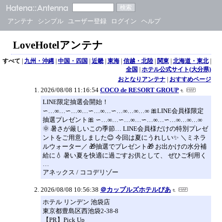
アンテナ
シンプル
ユーザー登録
ログイン
ヘルプ
LoveHotelアンテナ
すべて
|
九州・沖縄
|
中国・四国
|
近畿
|
東海
|
信越・北陸
|
関東
|
北海道・東北
|
全国
|
ホテル公式サイト(大分県)
おとなりアンテナ
|
おすすめページ
2026/08/08 11:16:54
COCO de RESORT GROUP
LINE限定抽選会開始！
∽…∞…∽…∞…∽…∞…∽…∞…∞…∞ 🎀LINE会員様限定
抽選プレゼント🎀 ∽…∞…∽…∞…∽…∞…∽…∞…∞…∞
🌞 暑さが厳しいこの季節… LINE会員様だけの特別プレゼ
ントをご用意しました😊 今回は夏にうれしい✨ ＼ミネラ
ルウォーター／ 🎁抽選でプレゼント🎁 お出かけの水分補
給に💧 暑い夏を快適に過ごすお供として、 ぜひご利用く
…
アネックス / ココデリゾー
2026/08/08 10:56:38
＠カップルズホテルぴあ
ホテル リンデン 池袋店
東京都豊島区西池袋2-38-8
【PR】Pick Up