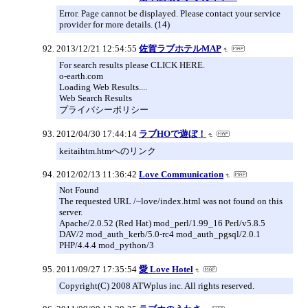
Error. Page cannot be displayed. Please contact your service
provider for more details. (14)
2013/12/21 12:54:55
佐賀ラブホテルMAP
For search results please CLICK HERE.
o-earth.com
Loading Web Results....
Web Search Results
プライバシーポリシー
2012/04/30 17:44:14
ラブHOで遊ぼ！
keitaihtm.htmへのリンク
2012/02/13 11:36:42
Love Communication
Not Found
The requested URL /~love/index.html was not found on this
server.
Apache/2.0.52 (Red Hat) mod_perl/1.99_16 Perl/v5.8.5
DAV/2 mod_auth_kerb/5.0-rc4 mod_auth_pgsql/2.0.1
PHP/4.4.4 mod_python/3
2011/09/27 17:35:54
愛 Love Hotel
Copyright(C) 2008 ATWplus inc. All rights reserved.