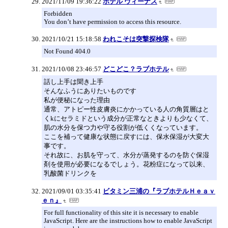
2021/11/09 19:36:22
ホテル ヴィーナス
Forbidden
You don’t have permission to access this resource.
2021/10/21 15:18:58
われこそは突撃探検隊
Not Found 404.0
2021/10/08 23:46:57
どこどこ？ラブホテル
話し上手は聞き上手
そんなふうにありたいものです
私が便秘になった理由
通常、アトピー性皮膚炎にかかっている人の角質層はと
くkにセラミドという成分が正常なときよりも少なくて、
肌の水分を保つ力や守る役割が低くくなっています。
ここを補って健康な状態に戻すには、保水保湿が大変大
事です。
それ故に、お肌を守って、水分が蒸発するのを防ぐ保湿
剤を使用が必要になるでしょう。花粉症になって以来、
乳酸菌ドリンクを
2021/09/01 03:35:41
ビタミン三浦の『ラブホテルＨｅａｖ
ｅｎ』
For full functionality of this site it is necessary to enable
JavaScript. Here are the instructions how to enable JavaScript