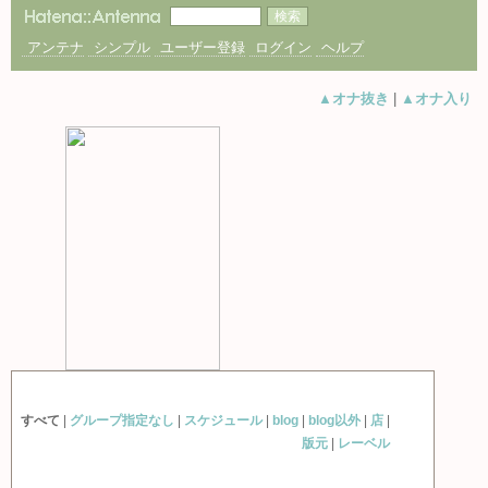
アンテナ
シンプル
ユーザー登録
ログイン
ヘルプ
▲オナ抜き
|
▲オナ入り
すべて
|
グループ指定なし
|
スケジュール
|
blog
|
blog以外
|
店
|
版元
|
レーベル