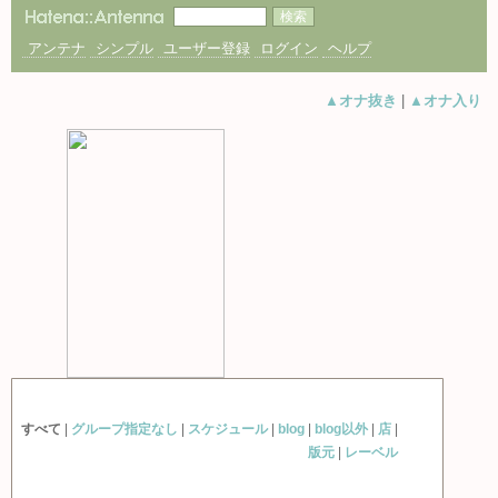
アンテナ
シンプル
ユーザー登録
ログイン
ヘルプ
▲オナ抜き
|
▲オナ入り
すべて
|
グループ指定なし
|
スケジュール
|
blog
|
blog以外
|
店
|
版元
|
レーベル