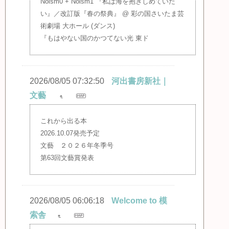
Noism0 + Noism1 『私は海を抱きしめていた
い』／改訂版『春の祭典』 @ 彩の国さいたま芸
術劇場 大ホール (ダンス)
『もはやない国のかつてない光 東ド
2026/08/05 07:32:50
河出書房新社｜
文藝
これから出る本
2026.10.07発売予定
文藝 ２０２６年冬季号
第63回文藝賞発表
2026/08/05 06:06:18
Welcome to 模
索舎