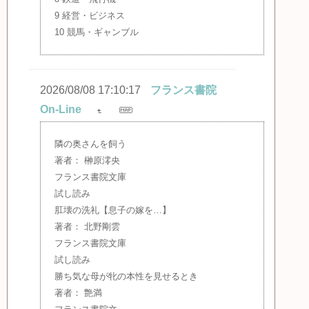
9 経営・ビジネス
10 競馬・ギャンブル
2026/08/08 17:10:17
フランス書院
On-Line
隣の奥さんを飼う
著者： 榊原澪央
フランス書院文庫
試し読み
肛壊の洗礼【息子の嫁を…】
著者： 北野剛雲
フランス書院文庫
試し読み
勝ち気な母が牝の本性を見せるとき
著者： 艶満